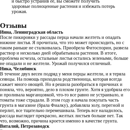
и быстро устранив ее, вы сможете получить
здоровые полноценные растения и избежать потерь
урожая.
Отзывы
Инна, Ленинградская область
После пикировки у рассады перца начали желтеть и опадать
нижние листья. Я прочитала, что это может происходить, но с
таким раньше не сталкивалась. Приобрела Фитоспорин, развела
раствор и несколько дней обрабатывала растения. В итоге,
проблема исчезла, остальные листья остались зелеными, больше
не опадали и не желтели. Урожай получился отличный.
Ника, Челябинск
В течение двух весен подряд у меня перцы желтели, и я теряла
сеянцы. На помощь приходила родственница, которая всегда
сажает много овощей. Но я решила разобраться в причинах и
поняла, что, вероятно, дело в плохом грунте. Хотя я удобряла его
и проливала марганцовкой, что-то все равно не устраивало, и
томаты тоже страдали. В этом году я начала покупать часть
грунта в магазине (брала Фиалку), добавляла золу, перегной и
перлит, все тщательно перемешивала. Теперь все наладилось,
рассада выглядит прекрасно, желтых листьев больше нет. Так
что, возможно, причина кроется именно в качестве грунта.
Виталий, Петрозаводск