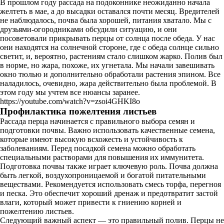
В прошлом году рассада на подоконнике неожиданно начала
желтеть в мае, а до высадки оставался почти месяц. Вредителей
не наблюдалось, почва была хорошей, питания хватало. Мы с
друзьями-огородниками обсудили ситуацию, и они
посоветовали прикрывать перцы от солнца после обеда. У нас
они находятся на солнечной стороне, где с обеда солнце сильно
светит, и, вероятно, растениям стало слишком жарко. Полив был
в норме, но жара, похоже, их угнетала. Мы начали завешивать
окно тюлью и дополнительно обработали растения эпином. Все
наладилось, очевидно, жара действительно была проблемой. В
этом году мы учтем все нюансы заранее.
https://youtube.com/watch?v=zsoi4GHKI8o
Профилактика пожелтения листьев
Рассада перца начинается с правильного выбора семян и
подготовки почвы. Важно использовать качественные семена,
которые имеют высокую всхожесть и устойчивость к
заболеваниям. Перед посадкой семена можно обработать
специальными растворами для повышения их иммунитета.
Подготовка почвы также играет ключевую роль. Почва должна
быть легкой, воздухопроницаемой и богатой питательными
веществами. Рекомендуется использовать смесь торфа, перегноя
и песка. Это обеспечит хороший дренаж и предотвратит застой
влаги, который может привести к гниению корней и
пожелтению листьев.
Следующий важный аспект — это правильный полив. Перцы не