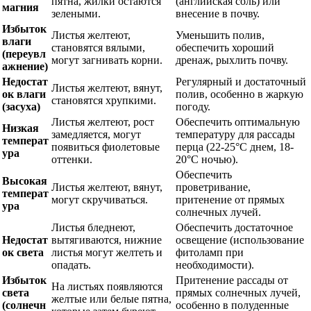
пятна, жилки остаются
(английская соль) или
магния
зелеными.
внесение в почву.
Избыток
Листья желтеют,
Уменьшить полив,
влаги
становятся вялыми,
обеспечить хороший
(переувл
могут загнивать корни.
дренаж, рыхлить почву.
ажнение)
Недостат
Регулярный и достаточный
Листья желтеют, вянут,
ок влаги
полив, особенно в жаркую
становятся хрупкими.
(засуха)
погоду.
Листья желтеют, рост
Обеспечить оптимальную
Низкая
замедляется, могут
температуру для рассады
температ
появиться фиолетовые
перца (22-25°C днем, 18-
ура
оттенки.
20°C ночью).
Обеспечить
Высокая
Листья желтеют, вянут,
проветривание,
температ
могут скручиваться.
притенение от прямых
ура
солнечных лучей.
Листья бледнеют,
Обеспечить достаточное
Недостат
вытягиваются, нижние
освещение (использование
ок света
листья могут желтеть и
фитоламп при
опадать.
необходимости).
Избыток
Притенение рассады от
На листьях появляются
света
прямых солнечных лучей,
желтые или белые пятна,
(солнечн
особенно в полуденные