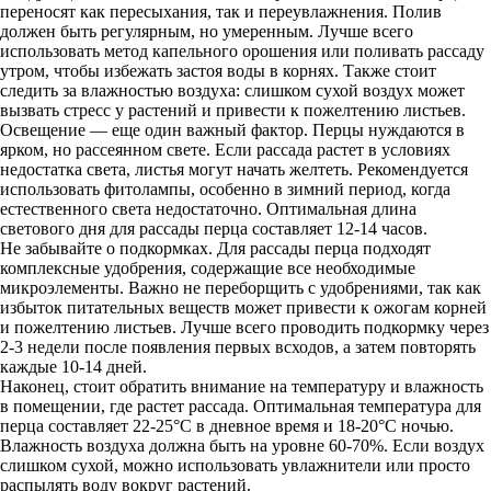
переносят как пересыхания, так и переувлажнения. Полив
должен быть регулярным, но умеренным. Лучше всего
использовать метод капельного орошения или поливать рассаду
утром, чтобы избежать застоя воды в корнях. Также стоит
следить за влажностью воздуха: слишком сухой воздух может
вызвать стресс у растений и привести к пожелтению листьев.
Освещение — еще один важный фактор. Перцы нуждаются в
ярком, но рассеянном свете. Если рассада растет в условиях
недостатка света, листья могут начать желтеть. Рекомендуется
использовать фитолампы, особенно в зимний период, когда
естественного света недостаточно. Оптимальная длина
светового дня для рассады перца составляет 12-14 часов.
Не забывайте о подкормках. Для рассады перца подходят
комплексные удобрения, содержащие все необходимые
микроэлементы. Важно не переборщить с удобрениями, так как
избыток питательных веществ может привести к ожогам корней
и пожелтению листьев. Лучше всего проводить подкормку через
2-3 недели после появления первых всходов, а затем повторять
каждые 10-14 дней.
Наконец, стоит обратить внимание на температуру и влажность
в помещении, где растет рассада. Оптимальная температура для
перца составляет 22-25°C в дневное время и 18-20°C ночью.
Влажность воздуха должна быть на уровне 60-70%. Если воздух
слишком сухой, можно использовать увлажнители или просто
распылять воду вокруг растений.