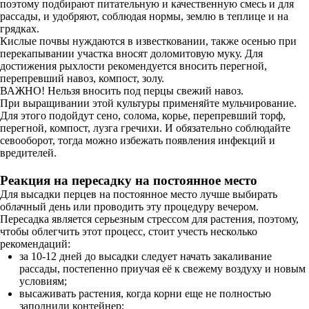
поэтому подбирают питательную и качественную смесь и для
рассады, и удобряют, соблюдая нормы, землю в теплице и на
грядках.
Кислые почвы нуждаются в известковании, также осенью при
перекапывании участка вносят доломитовую муку. Для
достижения рыхлости рекомендуется вносить перегной,
перепревший навоз, компост, золу.
ВАЖНО! Нельзя вносить под перцы свежий навоз.
При выращивании этой культуры применяйте мульчирование.
Для этого подойдут сено, солома, корье, перепревший торф,
перегной, компост, лузга гречихи. И обязательно соблюдайте
севооборот, тогда можно избежать появления инфекций и
вредителей.
Реакция на пересадку на постоянное место
Для высадки перцев на постоянное место лучше выбирать
облачный день или проводить эту процедуру вечером.
Пересадка является серьезным стрессом для растения, поэтому,
чтобы облегчить этот процесс, стоит учесть несколько
рекомендаций:
за 10-12 дней до высадки следует начать закаливание
рассады, постепенно приучая её к свежему воздуху и новым
условиям;
высаживать растения, когда корни еще не полностью
заполнили контейнер;