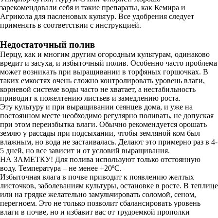
зарекомендовали себя и такие препараты, как Кемира и
Агрикола для пасленовых культур. Все удобрения следует
применять в соответствии с инструкцией.
Недостаточный полив
Перцу, как и многим другим огородным культурам, одинаково
вредит и засуха, и избыточный полив. Особенно часто проблема
может возникать при выращивании в торфяных горшочках. В
таких емкостях очень сложно контролировать уровень влаги,
корневой системе воды часто не хватает, а нестабильность
приводит к пожелтению листьев и замедлению роста.
Эту культуру и при выращивании сеянцев дома, и уже на
постоянном месте необходимо регулярно поливать, не допуская
при этом переизбытка влаги. Обычно рекомендуется орошать
землю у рассады при подсыхании, чтобы земляной ком был
влажным, но вода не застаивалась. Делают это примерно раз в 4-
5 дней, но все зависит и от условий выращивания.
НА ЗАМЕТКУ! Для полива используют только отстоянную
воду. Температура – не менее +20ºC.
Избыточная влага в почве приводит к появлению желтых
листочков, заболеваниям культуры, остановке в росте. В теплице
или на грядке желательно замульчировать соломой, сеном,
перегноем. Это не только позволит сбалансировать уровень
влаги в почве, но и избавит вас от трудоемкой прополки