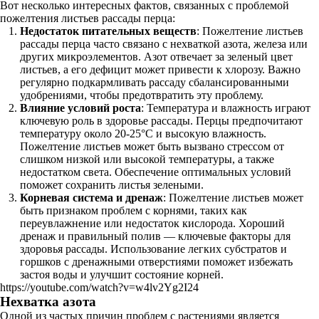
Вот несколько интересных фактов, связанных с проблемой
пожелтения листьев рассады перца:
Недостаток питательных веществ
: Пожелтение листьев
рассады перца часто связано с нехваткой азота, железа или
других микроэлементов. Азот отвечает за зеленый цвет
листьев, а его дефицит может привести к хлорозу. Важно
регулярно подкармливать рассаду сбалансированными
удобрениями, чтобы предотвратить эту проблему.
Влияние условий роста
: Температура и влажность играют
ключевую роль в здоровье рассады. Перцы предпочитают
температуру около 20-25°C и высокую влажность.
Пожелтение листьев может быть вызвано стрессом от
слишком низкой или высокой температуры, а также
недостатком света. Обеспечение оптимальных условий
поможет сохранить листья зелеными.
Корневая система и дренаж
: Пожелтение листьев может
быть признаком проблем с корнями, таких как
переувлажнение или недостаток кислорода. Хороший
дренаж и правильный полив — ключевые факторы для
здоровья рассады. Использование легких субстратов и
горшков с дренажными отверстиями поможет избежать
застоя воды и улучшит состояние корней.
https://youtube.com/watch?v=w4lv2Yg2I24
Нехватка азота
Одной из частых причин проблем с растениями является