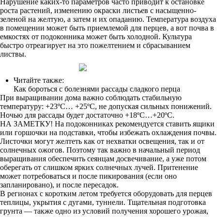
Нарушение каких-то параметров часто приводит к остановке
роста растений, изменению окраски листьев с насыщенно-
зеленой на желтую, а затем и их опаданию. Температура воздуха
в помещении может быть приемлемой для перцев, а вот почва в
емкостях от подоконника может быть холодной. Культура
быстро отреагирует на это пожелтением и сбрасыванием
листвы.
Читайте также:
Как бороться с болезнями рассады сладкого перца
При выращивании дома важно соблюдать стабильную
температуру: +23ºC… +25ºC, не допуская сильных понижений.
Ночью для рассады будет достаточно +18ºC…+20ºC.
НА ЗАМЕТКУ! На подоконниках рекомендуется ставить ящики
или горшочки на подставки, чтобы избежать охлаждения почвы.
Листочки могут желтеть как от нехватки освещения, так и от
солнечных ожогов. Поэтому так важно в начальный период
выращивания обеспечить сеянцам досвечивание, а уже потом
оберегать от слишком ярких солнечных лучей. Притенение
может потребоваться и после пикирования (если оно
запланировано), и после пересадок.
В регионах с коротким летом требуется оборудовать для перцев
теплицы, укрытия с дугами, туннели. Тщательная подготовка
грунта — также одно из условий получения хорошего урожая,