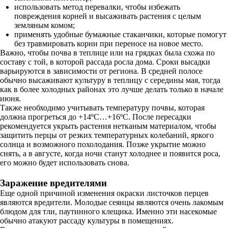
использовать метод перевалки, чтобы избежать
повреждения корней и высаживать растения с целым
земляным комом;
применять удобные бумажные стаканчики, которые помогут
без травмировать корни при переносе на новое место.
Важно, чтобы почва в теплице или на грядках была схожа по
составу с той, в которой рассада росла дома. Сроки высадки
варьируются в зависимости от региона. В средней полосе
обычно высаживают культуру в теплицу с середины мая, тогда
как в более холодных районах это лучше делать только в начале
июня.
Также необходимо учитывать температуру почвы, которая
должна прогреться до +14ºC…+16ºC. После пересадки
рекомендуется укрыть растения нетканым материалом, чтобы
защитить перцы от резких температурных колебаний, яркого
солнца и возможного похолодания. Позже укрытие можно
снять, а в августе, когда ночи станут холоднее и появится роса,
его можно будет использовать снова.
Заражение вредителями
Еще одной причиной изменения окраски листочков перцев
являются вредители. Молодые сеянцы являются очень лакомым
блюдом для тли, паутинного клещика. Именно эти насекомые
обычно атакуют рассаду культуры в помещениях.