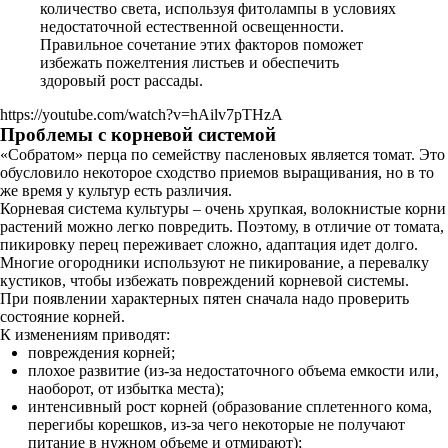
количество света, используя фитолампы в условиях
недостаточной естественной освещенности.
Правильное сочетание этих факторов поможет
избежать пожелтения листьев и обеспечить
здоровый рост рассады.
https://youtube.com/watch?v=hAilv7pTHzA
Проблемы с корневой системой
«Собратом» перца по семейству пасленовых является томат. Это
обусловило некоторое сходство приемов выращивания, но в то
же время у культур есть различия.
Корневая система культуры – очень хрупкая, волокнистые корни
растений можно легко повредить. Поэтому, в отличие от томата,
пикировку перец переживает сложно, адаптация идет долго.
Многие огородники используют не пикирование, а перевалку
кустиков, чтобы избежать повреждений корневой системы.
При появлении характерных пятен сначала надо проверить
состояние корней.
К изменениям приводят:
повреждения корней;
плохое развитие (из-за недостаточного объема емкости или,
наоборот, от избытка места);
интенсивный рост корней (образование сплетенного кома,
перегибы корешков, из-за чего некоторые не получают
питание в нужном объеме и отмирают);