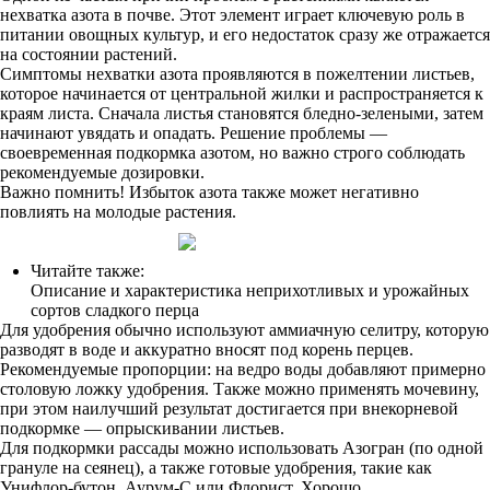
нехватка азота в почве. Этот элемент играет ключевую роль в
питании овощных культур, и его недостаток сразу же отражается
на состоянии растений.
Симптомы нехватки азота проявляются в пожелтении листьев,
которое начинается от центральной жилки и распространяется к
краям листа. Сначала листья становятся бледно-зелеными, затем
начинают увядать и опадать. Решение проблемы —
своевременная подкормка азотом, но важно строго соблюдать
рекомендуемые дозировки.
Важно помнить! Избыток азота также может негативно
повлиять на молодые растения.
Читайте также:
Описание и характеристика неприхотливых и урожайных
сортов сладкого перца
Для удобрения обычно используют аммиачную селитру, которую
разводят в воде и аккуратно вносят под корень перцев.
Рекомендуемые пропорции: на ведро воды добавляют примерно
столовую ложку удобрения. Также можно применять мочевину,
при этом наилучший результат достигается при внекорневой
подкормке — опрыскивании листьев.
Для подкормки рассады можно использовать Азогран (по одной
грануле на сеянец), а также готовые удобрения, такие как
Унифлор-бутон, Аурум-С или Флорист. Хорошо