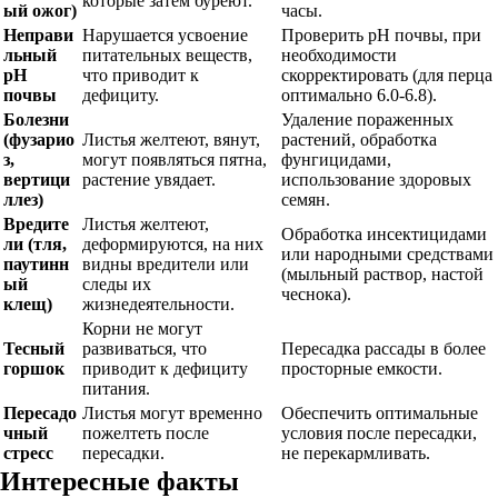
которые затем буреют.
ый ожог)
часы.
Неправи
Нарушается усвоение
Проверить pH почвы, при
льный
питательных веществ,
необходимости
pH
что приводит к
скорректировать (для перца
почвы
дефициту.
оптимально 6.0-6.8).
Болезни
Удаление пораженных
(фузарио
Листья желтеют, вянут,
растений, обработка
з,
могут появляться пятна,
фунгицидами,
вертици
растение увядает.
использование здоровых
ллез)
семян.
Вредите
Листья желтеют,
Обработка инсектицидами
ли (тля,
деформируются, на них
или народными средствами
паутинн
видны вредители или
(мыльный раствор, настой
ый
следы их
чеснока).
клещ)
жизнедеятельности.
Корни не могут
Тесный
развиваться, что
Пересадка рассады в более
горшок
приводит к дефициту
просторные емкости.
питания.
Пересадо
Листья могут временно
Обеспечить оптимальные
чный
пожелтеть после
условия после пересадки,
стресс
пересадки.
не перекармливать.
Интересные факты