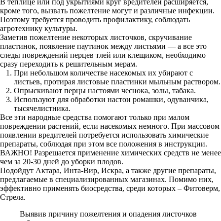
В теплице или под укрытиями круг вредителей расширяется,
кроме того, вызвать пожелтение могут и различные инфекции.
Поэтому требуется проводить профилактику, соблюдать
агротехнику культуры.
Заметив пожелтение некоторых листочков, скручивание
пластинок, появление паутинок между листьями — а все это
следы повреждений перцев тлей или клещиком, необходимо
сразу переходить к решительным мерам.
При небольшом количестве насекомых их убирают с
листьев, протирая листовые пластинки мыльным раствором.
Опрыскивают перцы настоями чеснока, золы, табака.
Используют для обработки настои ромашки, одуванчика,
тысячелистника.
Все эти народные средства помогают только при малом
повреждении растений, если насекомых немного. При массовом
появлении вредителей потребуется использовать химические
препараты, соблюдая при этом все положения в инструкции.
ВАЖНО! Разрешается применение химических средств не менее
чем за 20-30 дней до уборки плодов.
Подойдут Актара, Инта-Вир, Искра, а также другие препараты,
предлагаемые в специализированных магазинах. Помимо них,
эффективно применять биосредства, среди которых – Фитоверм,
Стрела.
Выявив причину пожелтения и опадения листочков