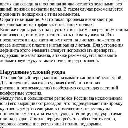
время как середина и основная жилка остаются зелеными, это
явный признак нехватки калия. В таком случае рекомендуется
проводить подкормки с этим элементом.
Обратите внимание! Часто такая проблема возникает при
выращивании на торфяных и песчаных почвах.
Если же перцы растут на грунтах с высоким содержанием глины
или извести, они могут испытывать нехватку железа. Это
проявляется в виде хаотичных пятен на листьях, пожелтения
краев листовых пластин и отмирания листьев. Для устранения
дефицита этого элемента следует использовать препараты,
содержащие хелат железа, а также рекомендуется добавлять
доломитовую муку в такие почвы перед посадкой.
Нарушение условий ухода
Теплолюбивый перец многие называют капризной культурой.
Для получения высокого урожая (особенно в зонах
рискованного земледелия) необходимо создать для растений
комфортные условия.
Между тем, в большинстве регионов России (за исключением
юга) его выращивают рассадой, что подразумевает пикировку
кустиков, уход за сеянцами в помещениях, пересадку на
постоянное место, а затем уже уход в теплице, под укрытиями
или на грядке. И везде перцам требуется обеспечить тепло,
хорошее освещение, регулярный полив, подкормки.