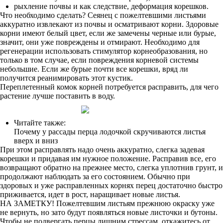
рыхление почвы и как следствие, деформация корешков.
Что необходимо сделать? Сеянец с пожелтевшими листьями
аккуратно извлекают из почвы и осматривают корни. Здоровые
корни имеют белый цвет, если же замечены черные или бурые,
значит, они уже повреждены и отмирают. Необходимо для
регенерации использовать стимулятор корнеобразования, но
только в том случае, если повреждения корневой системы
небольшие. Если же бурые почти все корешки, вряд ли
получится реанимировать этот кустик.
Переплетенный комок корней потребуется расправить, для чего
растение лучше поставить в воду.
Читайте также:
Почему у рассады перца лодочкой скручиваются листья
вверх и вниз
При этом расправлять надо очень аккуратно, слегка задевая
корешки и придавая им нужное положение. Расправив все, его
возвращают обратно на прежнее место, слегка уплотнив грунт, и
продолжают наблюдать за его состоянием. Обычно при
здоровых и уже расправленных корнях перец достаточно быстро
приживается, идет в рост, наращивает новые листья.
НА ЗАМЕТКУ! Пожелтевшим листьям прежнюю окраску уже
не вернуть, но зато будут появляться новые листочки и бутоны.
Чтобы не подвергать перцы лишним стрессам, откажитесь от