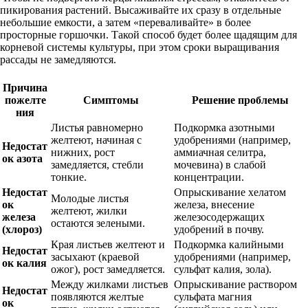
пикирования растений. Высаживайте их сразу в отдельные
небольшие емкости, а затем «переваливайте» в более
просторные горшочки. Такой способ будет более щадящим для
корневой системы культуры, при этом сроки выращивания
рассады не замедляются.
Причина
пожелте
Симптомы
Решение проблемы
ния
Листья равномерно
Подкормка азотными
желтеют, начиная с
удобрениями (например,
Недостат
нижних, рост
аммиачная селитра,
ок азота
замедляется, стебли
мочевина) в слабой
тонкие.
концентрации.
Недостат
Опрыскивание хелатом
Молодые листья
ок
железа, внесение
желтеют, жилки
железа
железосодержащих
остаются зелеными.
(хлороз)
удобрений в почву.
Края листьев желтеют и
Подкормка калийными
Недостат
засыхают (краевой
удобрениями (например,
ок калия
ожог), рост замедляется.
сульфат калия, зола).
Между жилками листьев
Опрыскивание раствором
Недостат
появляются желтые
сульфата магния
ок