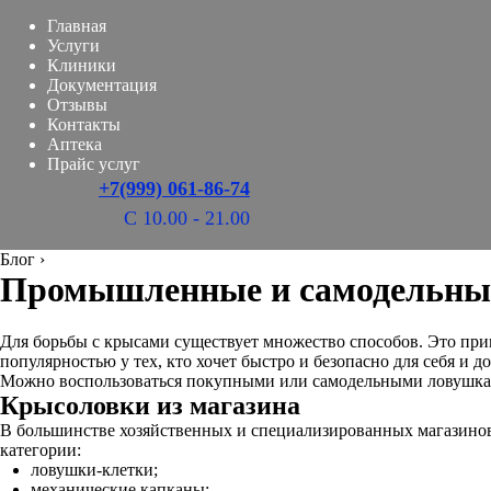
Главная
Услуги
Клиники
Документация
Отзывы
Контакты
Аптека
Прайс услуг
+7(999) 061-86-74
С 10.00 - 21.00
Блог
›
Промышленные и самодельны
Для борьбы с крысами существует множество способов. Это при
популярностью у тех, кто хочет быстро и безопасно для себя и д
Можно воспользоваться покупными или самодельными ловушка
Крысоловки из магазина
В большинстве хозяйственных и специализированных магазинов 
категории:
ловушки-клетки;
механические капканы;