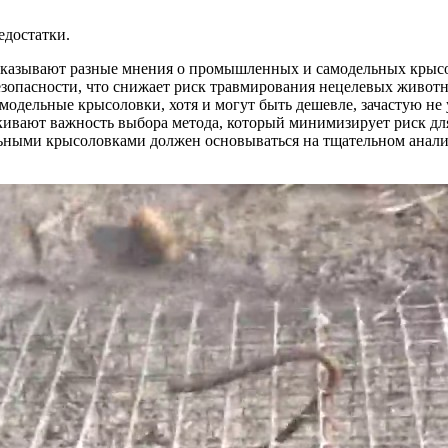
едостатки.
ысказывают разные мнения о промышленных и самодельных крыс
езопасности, что снижает риск травмирования нецелевых живот
модельные крысоловки, хотя и могут быть дешевле, зачастую не
кивают важность выбора метода, который минимизирует риск дл
ыми крысоловками должен основываться на тщательном анализе