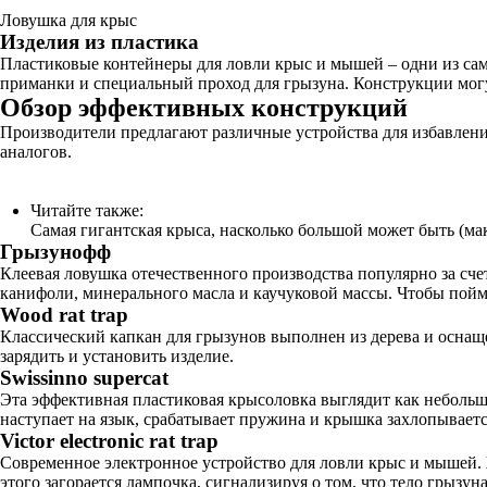
Ловушка для крыс
Изделия из пластика
Пластиковые контейнеры для ловли крыс и мышей – одни из сам
приманки и специальный проход для грызуна. Конструкции могут
Обзор эффективных конструкций
Производители предлагают различные устройства для избавлени
аналогов.
Читайте также:
Самая гигантская крыса, насколько большой может быть (м
Грызунофф
Клеевая ловушка отечественного производства популярно за сче
канифоли, минерального масла и каучуковой массы. Чтобы пойма
Wood rat trap
Классический капкан для грызунов выполнен из дерева и осна
зарядить и установить изделие.
Swissinno supercat
Эта эффективная пластиковая крысоловка выглядит как небольшо
наступает на язык, срабатывает пружина и крышка захлопываетс
Victor electronic rat trap
Современное электронное устройство для ловли крыс и мышей. Ж
этого загорается лампочка, сигнализируя о том, что тело грызуна