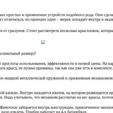
ых простых в применении устройств подобного рода. Они сдела
 отличаться, но принцип один – зверек попадает внутрь и оказы
я от грызунов. Стоит рассмотреть несколько крысоловок, котор
аксимальный размер)?
т простоты использования, эффективности и низкой цены. На ка
ть крысу, не нужна приманка, так как она уже есть в комплекте
щен мощной металлической пружиной и прижимным механизмом. В
й капкан. Внутри находится язычок, на котором размещается пр
я. Надо учитывать, что механизм рассчитан на вес крысы, поэт
ивотное забирается внутрь конструкции, привлеченное запахом 
 надо извлечь. Прибор работает на 4-х батарейках.