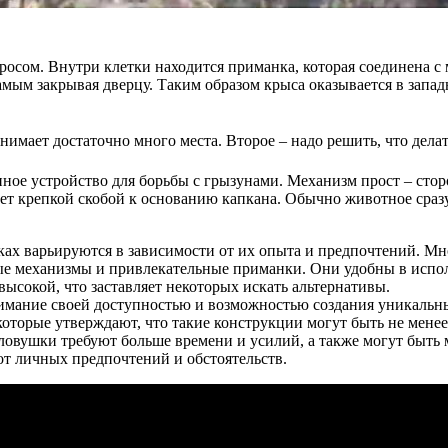
осом. Внутри клетки находится приманка, которая соединена с
самым закрывая дверцу. Таким образом крыса оказывается в запад
анимает достаточно много места. Второе – надо решить, что дела
енное устройство для борьбы с грызунами. Механизм прост – ст
ет крепкой скобой к основанию капкана. Обычно животное сразу
х варьируются в зависимости от их опыта и предпочтений. Мн
ые механизмы и привлекательные приманки. Они удобны в испо
ысокой, что заставляет некоторых искать альтернативы.
имание своей доступностью и возможностью создания уникальны
оторые утверждают, что такие конструкции могут быть не мене
ые ловушки требуют больше времени и усилий, а также могут быть
 личных предпочтений и обстоятельств.