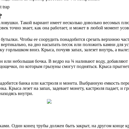
?
ловушки. Такой вариант имеет несколько довольно весомых плюс
овек точно знает, как она работает, и может в любой момент ус
утылки. Чтобы ее соорудить понадобится срезать верхнюю часть
 вертикально, на дно насыпать песок или положить камни для ус
лку горлышком вниз. Крыса, почуяв запах, залезет внутрь, а выл
он или небольшая бочка. В ведро на ¾ наливают воду, добавляю
 дощечки, по которым грызуны смогут подняться. Крыса прыгнет
добится банка или кастрюля и монета. Выбранную емкость пере
а. Крыса лезет на запах, задевает монету, кастрюля падает, и 
находясь внутри.
ами. Один конец трубы должен быть закрыт, на другом конце кр