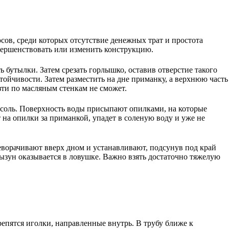
ов, среди которых отсутствие денежных трат и простота
овершенствовать или изменить конструкцию.
 бутылки. Затем срезать горлышко, оставив отверстие такого
тойчивости. Затем разместить на дне приманку, а верхнюю часть
езти по масляным стенкам не сможет.
т соль. Поверхность воды присыпают опилками, на которые
 на опилки за приманкой, упадет в соленую воду и уже не
ворачивают вверх дном и устанавливают, подсунув под край
грызун оказывается в ловушке. Важно взять достаточно тяжелую
епятся иголки, направленные внутрь. В трубу ближе к