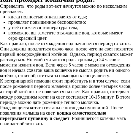
Определить, что роды вот-вот начнутся можно по нескольким
признакам:
киска полностью отказывается от еды;
проявляет повышенное беспокойство;
у неё снижается температура тела;
возможно, вы заметите отхождение вод, которые имеют
серо-красный цвет.
Как правило, после отхождения вод начинается период схваток.
Они должны продлиться около часа, после чего на свет появится
первый новорождённый котёнок. Однако, период схваток может
растянуться. Нормой считаются роды сроком до 24 часов с
момента излития вод. Если через 5 часов с момента отхождения
вод и начала схваток ваша кошечка не смогла родить ни одного
котёнка, стоит обратиться за помощью к специалисту.
К ветеринарной помощи стоит прибегнуть и в том случае, если
после рождения первого младенца прошло более четырёх часов,
а второй котёнок не появляется на свет. Как правило, интервал
между рождением котят на свет составляет 10-15 минут. В этом
периоде можно дать роженице тёплого молочка.
Рождающиеся котята связаны с последом пуповиной. После
появления малыша на свет,
кошка самостоятельно
перегрызает пуповину и съедает
. Родившегося котёнка мать
начинает облизывать.