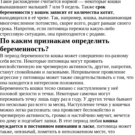
Такое расхождение считается нормой — некоторые кошки
вынашивают малышей 7 или 9 недель. Также
срок
беременности у кошек зависит от количества котят
,
находящихся в её чреве. Так, например, кошка, вынашивающая
многочисленное потомство, скорее всего, родит раньше своего
срока. Напротив, если питомица пережила какую-либо
стрессовую ситуацию, она припозднится с родами.
По каким признакам определить
беременность?
В период беременности кошка может совершенно по-разному
себя вести. Некоторые питомицы могут проявить
несвойственную им чрезмерную активность, другие, напротив,
станут спокойными и ласковыми. Непривычное проявление
агрессии у питомицы может также свидетельствовать о том, что
она находится в интересном положении.
Беременность кошки тесно связано с наступлением у неё
половой зрелости и течки. Некоторые самочки могут
переживать течку лишь пару раз в году. У других течки бывают
по несколько раз всего за месяц. Наступление течки у кошечки
можно легко распознать: она проявляет беспокойство и
чрезмерную активность, громко и настойчиво мяучит, мечется
по дому и подгибает лапки. В этот период любая
кошка
нуждается в постоянном внимании и ласке
, питомица может
также, невзначай, пометить в неположенном месте, что