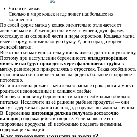
Читайте также:
Сколько в мире кошек и где живет наибольшее их
количество
По своей форме матка у кошек значительно отличается от
женской матки. У женщин она имеет грушевидную форму,
состоящую из основной части и пары отростков. Кошачья матка
имеет форму, напоминающую букву Y, она гораздо короче
женской матки.
Все отростки маточного тела у кисок имеют достаточную длину.
Поэтому при наступлении беременности
оплодотворённые
яйцеклетки будут проходить через фаллопиевы трубы
в
матку, равномерно прикрепляясь в отростках. Такая особенность
строения матки позволяет кошечке родить большое и здоровое
потомство.
Если питомица рожает значительно раньше срока, котята могут
родиться недоношенные и слишком слабые.
В первую половину беременности киске необходимо обильно
питаться. Исключите из её рациона рыбные продукты — они
могут задерживать развитие плода, разрушая витамины группы
В. Беременная
питомица должна получать достаточно
кальция
, содержащийся в твороге. Если кошка не ест
творожные продукты, ей необходимо подавать витамины,
содержащие кальций.
Как проходят кошачьи роды?