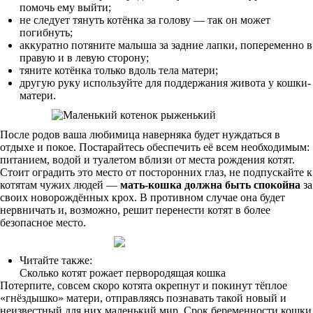
помочь ему выйти;
не следует тянуть котёнка за голову — так он может
погибнуть;
аккуратно потяните малыша за задние лапки, попеременно в
правую и в левую сторону;
тяните котёнка только вдоль тела матери;
другую руку используйте для поддержания живота у кошки-
матери.
После родов ваша любимица наверняка будет нуждаться в
отдыхе и покое. Постарайтесь обеспечить её всем необходимым:
питанием, водой и туалетом вблизи от места рождения котят.
Стоит оградить это место от посторонних глаз, не подпускайте к
котятам чужих людей —
мать-кошка должна быть спокойна
за
своих новорождённых крох. В противном случае она будет
нервничать и, возможно, решит перенести котят в более
безопасное место.
Читайте также:
Сколько котят рожает первородящая кошка
Потерпите, совсем скоро котята окрепнут и покинут тёплое
«гнёздышко» матери, отправляясь познавать такой новый и
неизвестный для них маленький мир. Срок беременности кошки