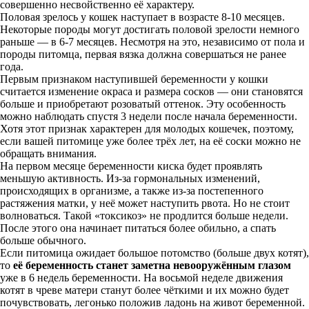
совершенно несвойственно её характеру.
Половая зрелось у кошек наступает в возрасте 8-10 месяцев.
Некоторые породы могут достигать половой зрелости немного
раньше — в 6-7 месяцев. Несмотря на это, независимо от пола и
породы питомца, первая вязка должна совершаться не ранее
года.
Первым признаком наступившей беременности у кошки
считается изменение окраса и размера сосков — они становятся
больше и приобретают розоватый оттенок. Эту особенность
можно наблюдать спустя 3 недели после начала беременности.
Хотя этот признак характерен для молодых кошечек, поэтому,
если вашей питомице уже более трёх лет, на её соски можно не
обращать внимания.
На первом месяце беременности киска будет проявлять
меньшую активность. Из-за гормональных изменений,
происходящих в организме, а также из-за постепенного
растяжения матки, у неё может наступить рвота. Но не стоит
волноваться. Такой «токсикоз» не продлится больше недели.
После этого она начинает питаться более обильно, а спать
больше обычного.
Если питомица ожидает большое потомство (больше двух котят),
то
её беременность станет заметна невооружённым глазом
уже в 6 недель беременности. На восьмой неделе движения
котят в чреве матери станут более чёткими и их можно будет
почувствовать, легонько положив ладонь на живот беременной.