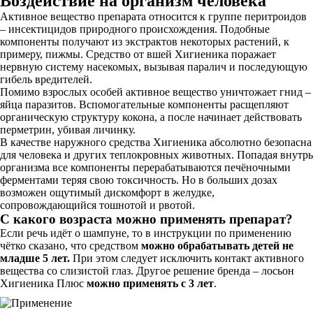
Воздействие на организм человека
Активное вещество препарата относится к группе перитроидов
– инсектицидов природного происхождения. Подобные
компоненты получают из экстрактов некоторых растений, к
примеру, пижмы. Средство от вшей Хигиеника поражает
нервную систему насекомых, вызывая паралич и последующую
гибель вредителей.
Помимо взрослых особей активное вещество уничтожает гнид –
яйца паразитов. Вспомогательные компоненты расщепляют
органическую структуру кокона, а после начинает действовать
перметрин, убивая личинку.
В качестве наружного средства Хигиеника абсолютно безопасна
для человека и других теплокровных животных. Попадая внутрь
организма все компоненты перерабатываются печёночными
ферментами теряя свою токсичность. Но в больших дозах
возможен ощутимый дискомфорт в желудке,
сопровождающийся тошнотой и рвотой.
С какого возраста можно применять препарат?
Если речь идёт о шампуне, то в инструкции по применению
чётко сказано, что средством
можно обрабатывать детей
не
младше 5 лет.
При этом следует исключить контакт активного
вещества со слизистой глаз. Другое решение бренда – лосьон
Хигиеника Плюс
можно применять с 3 лет
.