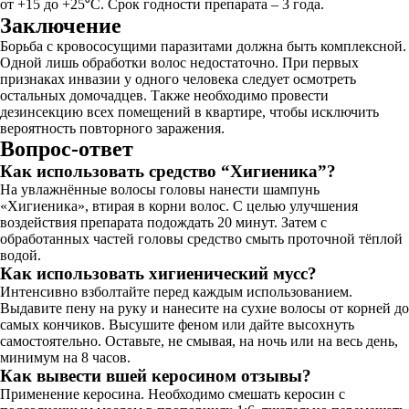
от +15 до +25⁰С. Срок годности препарата – 3 года.
Заключение
Борьба с кровососущими паразитами должна быть комплексной.
Одной лишь обработки волос недостаточно. При первых
признаках инвазии у одного человека следует осмотреть
остальных домочадцев. Также необходимо провести
дезинсекцию всех помещений в квартире, чтобы исключить
вероятность повторного заражения.
Вопрос-ответ
Как использовать средство “Хигиеника”?
На увлажнённые волосы головы нанести шампунь
«Хигиеника», втирая в корни волос. С целью улучшения
воздействия препарата подождать 20 минут. Затем с
обработанных частей головы средство смыть проточной тёплой
водой.
Как использовать хигиенический мусс?
Интенсивно взболтайте перед каждым использованием.
Выдавите пену на руку и нанесите на сухие волосы от корней до
самых кончиков. Высушите феном или дайте высохнуть
самостоятельно. Оставьте, не смывая, на ночь или на весь день,
минимум на 8 часов.
Как вывести вшей керосином отзывы?
Применение керосина. Необходимо смешать керосин с