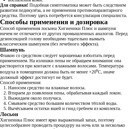
Для справки!
Подобная симптоматика может быть следствием
развития педикулёза, а не применения противопаразитарного
средства. Поэтому здесь потребуется консультация специалиста.
Способы применения и дозировка
Способ применения лосьона Хигиеники Плюс и шампуня
ничем не отличается от других промышленных аналогов. Перед
дезинсекцией голову необходимо тщательно вымыть
классическим шампунем (без лечебного эффекта).
Шампунь
Флакон со средством следует хорошенько взболтать перед
применением. На излишки пены не обращаем внимания: она
растворится при контакте с влажными волосами. Температура
воздуха в помещении должна быть не менее +20⁰С, иначе
должный эффект достигнут не будет.
Способ применения:
Наносим средство на влажные волосы.
Втираем до появления пены, обрабатывая каждый локон.
Выжидаем около получаса.
Смываем средство большим количеством тёплой воды.
Вычёсываем остатки вшей и гнид гребнем из комплекта.
Лосьон
Хигиеника Плюс имеет ярко выраженный запах, поэтому
целесообразнее проводить процедуру на ночь или за несколько