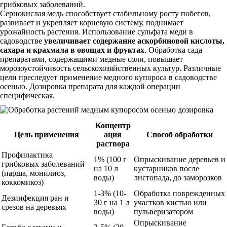
грибковых заболеваний.
Сернокислая медь способствует стабильному росту побегов,
развивает и укрепляет корневую систему, поднимает
урожайность растения. Использование сульфата меди в
садоводстве
увеличивает содержание аскорбиновой кислоты,
сахара и крахмала в овощах и фруктах
. Обработка сада
препаратами, содержащими медные соли, повышает
морозоустойчивость сельскохозяйственных культур. Различные
цели преследует применение медного купороса в садоводстве
осенью. Дозировка препарата для каждой операции
специфическая.
Концентр
Цель применения
ация
Способ обработки
раствора
Профилактика
1% (100 г
Опрыскивание деревьев и
грибковых заболеваний
на 10 л
кустарников после
(парша, монилиоз,
воды)
листопада, до заморозков
коккомикоз)
1-3% (10-
Обработка поврежденных
Дезинфекция ран и
30 г на 1 л
участков кистью или
срезов на деревьях
воды)
пульверизатором
Опрыскивание