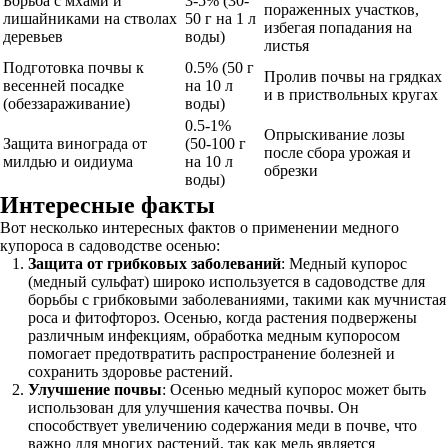
Борьба с мхами и
3-5% (30-
пораженных участков,
лишайниками на стволах
50 г на 1 л
избегая попадания на
деревьев
воды)
листья
Подготовка почвы к
0.5% (50 г
Пролив почвы на грядках
весенней посадке
на 10 л
и в приствольных кругах
(обеззараживание)
воды)
0.5-1%
Опрыскивание лозы
Защита винограда от
(50-100 г
после сбора урожая и
милдью и оидиума
на 10 л
обрезки
воды)
Интересные факты
Вот несколько интересных фактов о применении медного
купороса в садоводстве осенью:
Защита от грибковых заболеваний
: Медный купорос
(медный сульфат) широко используется в садоводстве для
борьбы с грибковыми заболеваниями, такими как мучнистая
роса и фитофтороз. Осенью, когда растения подвержены
различным инфекциям, обработка медным купоросом
помогает предотвратить распространение болезней и
сохранить здоровье растений.
Улучшение почвы
: Осенью медный купорос может быть
использован для улучшения качества почвы. Он
способствует увеличению содержания меди в почве, что
важно для многих растений, так как медь является