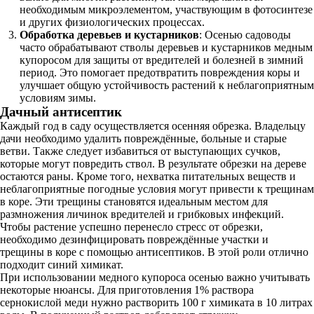
необходимым микроэлементом, участвующим в фотосинтезе
и других физиологических процессах.
Обработка деревьев и кустарников
: Осенью садоводы
часто обрабатывают стволы деревьев и кустарников медным
купоросом для защиты от вредителей и болезней в зимний
период. Это помогает предотвратить повреждения коры и
улучшает общую устойчивость растений к неблагоприятным
условиям зимы.
Дачный антисептик
Каждый год в саду осуществляется осенняя обрезка. Владельцу
дачи необходимо удалить повреждённые, больные и старые
ветви. Также следует избавиться от выступающих сучков,
которые могут повредить ствол. В результате обрезки на дереве
остаются раны. Кроме того, нехватка питательных веществ и
неблагоприятные погодные условия могут привести к трещинам
в коре. Эти трещины становятся идеальным местом для
размножения личинок вредителей и грибковых инфекций.
Чтобы растение успешно перенесло стресс от обрезки,
необходимо дезинфицировать повреждённые участки и
трещины в коре с помощью антисептиков. В этой роли отлично
подходит синий химикат.
При использовании медного купороса осенью важно учитывать
некоторые нюансы. Для приготовления 1% раствора
сернокислой меди нужно растворить 100 г химиката в 10 литрах