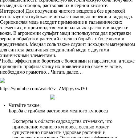
из медных отходов, растворяя их в серной кислоте.
Интересно! Для получения чистого вещества без примесей
используется глубокая очистка с помощью перекиси водорода.
Сернокислая медь находит применение в гальванических
элементах, в производстве минеральных красок и в выделке
кожи. В агрономии сульфат меди используется для протравки
зерна и обработки растений с целью борьбы с болезнями и
вредителями. Медная соль также служит исходным материалом
для синтеза различных соединений меди с другими
химическими элементами.
Чтобы эффективно бороться с болезнями и паразитами, а также
проводить профилактику их появления на своем участке,
необходимо грамотно…Читать далее…
https://youtube.com/watch?v=ZMj2yyxwl30
Читайте также:
Борьба с грибком раствором медного купороса
Эксперты в области садоводства отмечают, что
применение медного купороса осенью может
существенно повысить здоровье растений и
улучшить их зимовку. Этот препарат эффективно