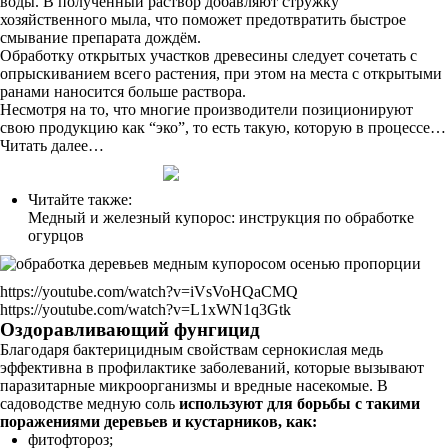
воды. В полученный раствор добавляют стружку
хозяйственного мыла, что поможет предотвратить быстрое
смывание препарата дождём.
Обработку открытых участков древесины следует сочетать с
опрыскиванием всего растения, при этом на места с открытыми
ранами наносится больше раствора.
Несмотря на то, что многие производители позиционируют
свою продукцию как “эко”, то есть такую, которую в процессе…
Читать далее…
Читайте также:
Медный и железный купорос: инструкция по обработке
огурцов
https://youtube.com/watch?v=iVsVoHQaCMQ
https://youtube.com/watch?v=L1xWN1q3Gtk
Оздоравливающий фунгицид
Благодаря бактерицидным свойствам сернокислая медь
эффективна в профилактике заболеваний, которые вызывают
паразитарные микроорганизмы и вредные насекомые. В
садоводстве медную соль
используют для борьбы с такими
поражениями деревьев и кустарников, как:
фитофтороз;