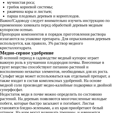
мучнистая роса;
грибок корневой системы;
ржавчина коры и листьев;
парша плодовых деревьев и корнеплодов.
Важно!Садоводу следует внимательно изучить инструкцию по
применению химиката перед обработкой деревьев медным
купоросом осенью.
Пропорции компонентов и порядок приготовления раствора
излагаются на упаковке препарата. Для опрыскивания деревьев
используется, как правило, 3% раствор медного
кристаллогидрата.
Медно-серное удобрение
В осенний период в садоводстве медный купорос играет
важную роль в улучшении плодородия почвы. Внесенные в
грунт вещества способствуют питанию растений и
восполнению нехватки элементов, необходимых для их роста.
Сульфат меди может использоваться как отдельный препарат, а
также входит в состав комплексных удобрений. На основе
медной соли производят медно-калийные подкормки и двойной
суперфосфат.
Недостаток меди в почве можно определить по состоянию
растений. На деревьях появляются многочисленные молодые
побеги, которые быстро засыхают и погибают. Листья
становятся бледно-зелеными, а их края приобретают белый
оттенок. На коре могут возникать трещины, и начинается