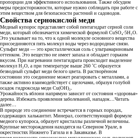
пропорции для эффективного использования. Также обсудим
меры предосторожности, которые нужно соблюдать при работе с
этим веществом для безопасности растений и садоводов.
Свойства сернокислой меди
Медный купорос представляет собой пентагидрат серной соли
меди, который обозначается химической формулой CuSO₄∙5H₂O.
Это указывает на то, что к одной молекуле основного вещества
присоединяются пять молекул воды через водородные связи.
Сульфат меди — это кристаллическая соль с ультрамариновым
оттенком. Это вещество не имеет запаха и обладает горьким
вкусом. При нагревании пентагидрата происходит выделение
молекул H₂O, а при температуре выше 260 ˚C образуется
безводный сульфат меди белого цвета. В растворённом
состоянии это соединение может реагировать с металлами, а
также активно взаимодействует с щелочами, образуя голубой
осадок гидроксида меди Cu(OH)₂.
Урожайность яблони напрямую зависит от состояния «здоровья»
дерева. Избежать проявления заболеваний, нападок…Читать
далее…
В природе это соединение встречается в горных породах,
содержащих халькантит. Минерал, соответствующий формуле
медного купороса, образует кристаллы различной величины.
Крупные месторождения находятся на Северном Урале, в
окрестностях Нижнего Тагила и в Закавказье. В
промышленности сернокислую металлическую соль получают