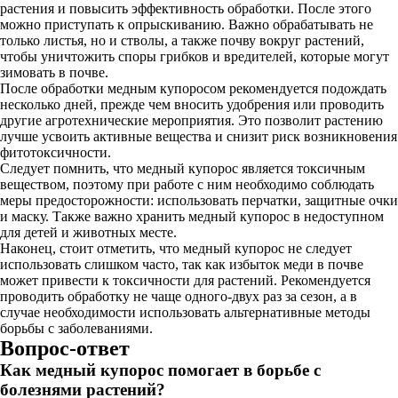
растения и повысить эффективность обработки. После этого
можно приступать к опрыскиванию. Важно обрабатывать не
только листья, но и стволы, а также почву вокруг растений,
чтобы уничтожить споры грибков и вредителей, которые могут
зимовать в почве.
После обработки медным купоросом рекомендуется подождать
несколько дней, прежде чем вносить удобрения или проводить
другие агротехнические мероприятия. Это позволит растению
лучше усвоить активные вещества и снизит риск возникновения
фитотоксичности.
Следует помнить, что медный купорос является токсичным
веществом, поэтому при работе с ним необходимо соблюдать
меры предосторожности: использовать перчатки, защитные очки
и маску. Также важно хранить медный купорос в недоступном
для детей и животных месте.
Наконец, стоит отметить, что медный купорос не следует
использовать слишком часто, так как избыток меди в почве
может привести к токсичности для растений. Рекомендуется
проводить обработку не чаще одного-двух раз за сезон, а в
случае необходимости использовать альтернативные методы
борьбы с заболеваниями.
Вопрос-ответ
Как медный купорос помогает в борьбе с
болезнями растений?