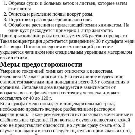
Обрезка сухих и больных веток и листьев, которые затем
сжигаются.
Очистка и рыхление почвы вокруг розы.
Подготовка раствора сернокислой соли.
Обработка растения и прилегающей земли химикатом. На
один куст расходуется примерно 1 литр жидкости.
При опрыскивании розы используется 3% раствор препарата.
Такая концентрация достигается разведением 30 г сульфата меди
в 1 л воды. После проведения всех операций растение
укрывается лапником или специальным укрывным материалом
из синтетики.
Меры предосторожности
Умеренно токсичный химикат относится к веществам,
имеющим IV класс опасности. Его негативное воздействие
становится заметным при попадании всего 0,5 г соединения в
организм. Летальная доза варьируется в зависимости от
возраста, веса и физического состояния человека и может
составлять от 40 до 120 г.
Если сульфат меди попадает в пищеварительный тракт,
необходимо промыть желудок разбавленным раствором
марганцовки. Также рекомендуется использовать мочегонные и
слабительные средства. При контакте сухого вещества с кожей
оно не представляет опасности, но лучше сразу смыть его. В
случае попадания в глаза следует тщательно промывать их под