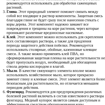
рекомендуется использовать для обработки саженцевых
растений.
Глина
. Этот природный элемент поможет связать между
собой все входящие в раствор компоненты. Защитная смесь
благодаря глине не будет сразу после нанесения стекать с
коры дерева. Этот компонент надежно замажет все
повреждения и трещины на коре растения, через которые
проникают различные вредоносные насекомые.
Клей
. Этот компонент можно использовать для скрепления
всех составляющих раствора, а также для продления
периода защитного действия побелки. Рекомендуется
использовать столярные, обойные, казеиновые клеящие
смеси. А также можно применять клей ПВА, но
сформированная защитная пленка на коре растительности не
будет пропускать воздух, необходимый для обогащения
ствола дерева кислородом и влагой.
Мыло
. В качестве связующего элемента вполне можно
использовать хозяйственное мыло, которое прекрасно
заменит глину и клеевые смеси. Этот элемент является более
безопасным для растительности, но отличается меньшим
периодом действия.
Фунгицид
. Рекомендуется для предупреждения различных
болезней растений включать в состав известкового раствора
фунгицид. Медный купорос является самым доступным и
эффективным средством обеззараживания коры