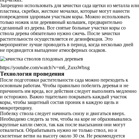
Запрещено использовать для зачистки сада щетки из металла или
пластика, скребки, жесткие мочалки, которые могут нанести
повреждения здоровым участкам коры. Можно использовать
только ножик или деревянный колышек, предварительно
сделанный из дерева. Все снятые больные участки коры со
ствола дерева обязательно нужно сжечь. После зачистки
растительности осуществляется ее дезинфекция. Это
мероприятие лучше проводить в период, когда несколько дней
не предвидится выпадение атмосферных осадков.
https://youtube.com/watch?v=m6_ZuxsWbxg
Технология проведения
После подготовки растительности сада можно переходить к
основным работам. Чтобы правильно побелить деревья и не
причинить им вреда, все действия следует выполнять медленно
и осторожно. Важно тщательно покрывать каждый участок
коры, чтобы защитный состав проник в каждую щель и
микротрещину.
Побелку ствола следует начинать снизу и двигаться вверх.
Необходимо следить за тем, чтобы на коре не образовывались
крупные капли смеси, так как после высыхания они могут
отвалиться. Обрабатывать нужно не только ствол, но и
скелетные ветви на высоту около 30 см. Не рекомендуется