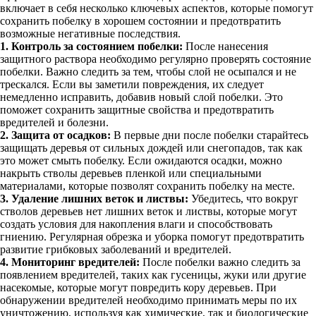
включает в себя несколько ключевых аспектов, которые помогут
сохранить побелку в хорошем состоянии и предотвратить
возможные негативные последствия.
1. Контроль за состоянием побелки:
После нанесения
защитного раствора необходимо регулярно проверять состояние
побелки. Важно следить за тем, чтобы слой не осыпался и не
трескался. Если вы заметили повреждения, их следует
немедленно исправить, добавив новый слой побелки. Это
поможет сохранить защитные свойства и предотвратить
вредителей и болезни.
2. Защита от осадков:
В первые дни после побелки старайтесь
защищать деревья от сильных дождей или снегопадов, так как
это может смыть побелку. Если ожидаются осадки, можно
накрыть стволы деревьев пленкой или специальными
материалами, которые позволят сохранить побелку на месте.
3. Удаление лишних веток и листвы:
Убедитесь, что вокруг
стволов деревьев нет лишних веток и листвы, которые могут
создать условия для накопления влаги и способствовать
гниению. Регулярная обрезка и уборка помогут предотвратить
развитие грибковых заболеваний и вредителей.
4. Мониторинг вредителей:
После побелки важно следить за
появлением вредителей, таких как гусеницы, жуки или другие
насекомые, которые могут повредить кору деревьев. При
обнаружении вредителей необходимо принимать меры по их
уничтожению, используя как химические, так и биологические