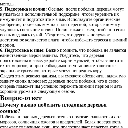
методы.
5. Подкормка и полив:
Осенью, после побелки, деревья могут
нуждаться в дополнительной подкормке, чтобы укрепить их
иммунитет и подготовить к зиме. Используйте органические
удобрения, такие как компост или перегной, которые помогут
улучшить состояние почвы. Полив также важен, особенно если
осень выдалась сухой. Убедитесь, что деревья получают
достаточное количество влаги, чтобы избежать стресса в зимний
период.
6. Подготовка к зиме:
Важно помнить, что побелка не является
единственной мерой защиты. Убедитесь, что деревья
подготовлены к зиме: укройте корни мульчей, чтобы защитить
их от морозов, и при необходимости установите защитные
экраны от грызунов, которые могут повредить кору.
Следуя этим рекомендациям, вы сможете обеспечить надежную
защиту своих плодовых деревьев после побелки, что в свою
очередь поможет им успешно пережить зимний период и дать
хороший урожай в следующем сезоне.
Вопрос-ответ
Почему важно побелить плодовые деревья
осенью?
Побелка плодовых деревьев осенью помогает защитить их от
морозов, солнечных ожогов и вредителей. Белая поверхность
отражает солнечные лучи, что предотвращает перегрев коры в