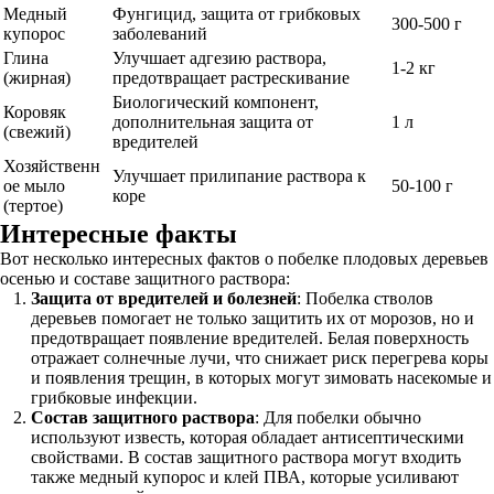
Медный
Фунгицид, защита от грибковых
300-500 г
купорос
заболеваний
Глина
Улучшает адгезию раствора,
1-2 кг
(жирная)
предотвращает растрескивание
Биологический компонент,
Коровяк
дополнительная защита от
1 л
(свежий)
вредителей
Хозяйственн
Улучшает прилипание раствора к
ое мыло
50-100 г
коре
(тертое)
Интересные факты
Вот несколько интересных фактов о побелке плодовых деревьев
осенью и составе защитного раствора:
Защита от вредителей и болезней
: Побелка стволов
деревьев помогает не только защитить их от морозов, но и
предотвращает появление вредителей. Белая поверхность
отражает солнечные лучи, что снижает риск перегрева коры
и появления трещин, в которых могут зимовать насекомые и
грибковые инфекции.
Состав защитного раствора
: Для побелки обычно
используют известь, которая обладает антисептическими
свойствами. В состав защитного раствора могут входить
также медный купорос и клей ПВА, которые усиливают