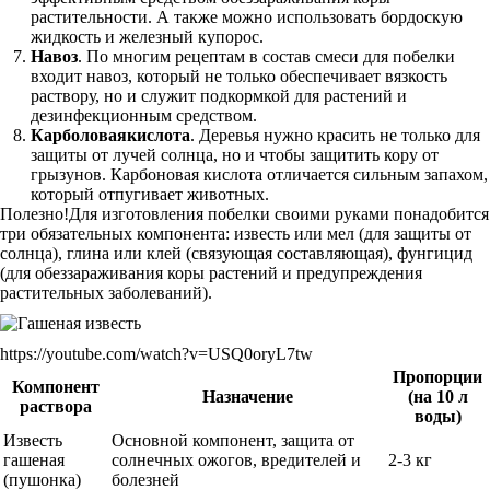
растительности. А также можно использовать бордоскую
жидкость и железный купорос.
Навоз
. По многим рецептам в состав смеси для побелки
входит навоз, который не только обеспечивает вязкость
раствору, но и служит подкормкой для растений и
дезинфекционным средством.
Карболовая
кислота
. Деревья нужно красить не только для
защиты от лучей солнца, но и чтобы защитить кору от
грызунов. Карбоновая кислота отличается сильным запахом,
который отпугивает животных.
Полезно!Для изготовления побелки своими руками понадобится
три обязательных компонента: известь или мел (для защиты от
солнца), глина или клей (связующая составляющая), фунгицид
(для обеззараживания коры растений и предупреждения
растительных заболеваний).
https://youtube.com/watch?v=USQ0oryL7tw
Пропорции
Компонент
Назначение
(на 10 л
раствора
воды)
Известь
Основной компонент, защита от
гашеная
солнечных ожогов, вредителей и
2-3 кг
(пушонка)
болезней