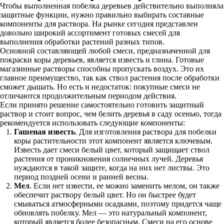
Чтобы выполненная побелка деревьев действительно выполняла
защитные функции, нужно правильно выбирать составные
компоненты для раствора. На рынке сегодня представлен
довольно широкий ассортимент готовых смесей для
выполнения обработки растений разных типов.
Основной составляющей любой смеси, предназначенной для
покраски коры деревьев, является известь и глина. Готовые
магазинные растворы способны пропускать воздух. Это их
главное преимущество, так как ствол растения после обработки
сможет дышать. Но есть и недостаток: покупные смеси не
отличаются продолжительным периодом действия.
Если принято решение самостоятельно готовить защитный
раствор и стоит вопрос, чем белить деревья в саду осенью, тогда
рекомендуется использовать следующие компоненты:
Гашеная известь
. Для изготовления раствора для побелки
коры растительности этот компонент является ключевым.
Известь дает смеси белый цвет, который защищает ствол
растения от проникновения солнечных лучей. Деревья
нуждаются в такой защите, когда на них нет листвы. Это
период поздней осени и ранней весны.
Мел
. Если нет извести, ее можно заменить мелом, он также
обеспечит раствору белый цвет. Но он быстрее будет
смываться атмосферными осадками, поэтому придется чаще
обновлять побелку. Мел — это натуральный компонент,
который является более безопасным. Смеси на его основе