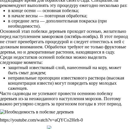
подходящее время для обработки своего сада. Специалисты
рекомендуют выполнять эту процедуру ежегодно несколько раз:
в конце осени — основная побелка;
в начале весны — повторная обработка;
в середине лета — дополнительная покраска (при
необходимости).
Основной этап побелки деревьев проходит осенью, желательно
перед наступлением заморозков (октябрь-ноябрь). В этот период
не стоит пренебрегать процедурой и следует отнестись к ней с
должным вниманием. Обработки требуют не только фруктовые
деревья, но и декоративные растения, находящиеся в саду.
Среди недостатков осенней побелки можно выделить
следующие моменты:
защитный известковый слой, нанесенный на кору, может
быть смыт дождем;
неправильные пропорции известкового раствора (высокая
концентрация извести) могут повредить кору молодых
саженцев.
Часто садоводы не успевают провести осеннюю побелку
деревьев из-за неожиданного наступления морозов. Поэтому
важно регулярно следить за прогнозом погоды в этот период.
https://youtube.com/watch?v=aQYCo2Heh-0