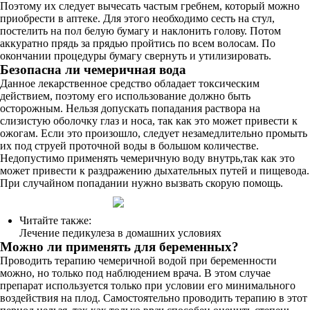
Поэтому их следует вычесать частым гребнем, который можно
приобрести в аптеке. Для этого необходимо сесть на стул,
постелить на пол белую бумагу и наклонить голову. Потом
аккуратно прядь за прядью пройтись по всем волосам. По
окончании процедуры бумагу свернуть и утилизировать.
Безопасна ли чемеричная вода
Данное лекарственное средство обладает токсическим
действием, поэтому его использование должно быть
осторожным. Нельзя допускать попадания раствора на
слизистую оболочку глаз и носа, так как это может привести к
ожогам. Если это произошло, следует незамедлительно промыть
их под струей проточной воды в большом количестве.
Недопустимо применять чемеричную воду внутрь,так как это
может привести к раздражению дыхательных путей и пищевода.
При случайном попадании нужно вызвать скорую помощь.
Читайте также:
Лечение педикулеза в домашних условиях
Можно ли применять для беременных?
Проводить терапию чемеричной водой при беременности
можно, но только под наблюдением врача. В этом случае
препарат используется только при условии его минимального
воздействия на плод. Самостоятельно проводить терапию в этот