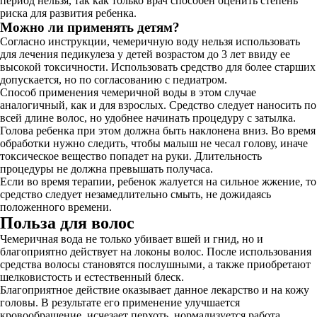
период нельзя, так как только врач способен оценить степень
риска для развития ребенка.
Можно ли применять детям?
Согласно инструкции, чемеричную воду нельзя использовать
для лечения педикулеза у детей возрастом до 3 лет ввиду ее
высокой токсичности. Использовать средство для более старших
допускается, но по согласованию с педиатром.
Способ применения чемеричной воды в этом случае
аналогичный, как и для взрослых. Средство следует наносить по
всей длине волос, но удобнее начинать процедуру с затылка.
Голова ребенка при этом должна быть наклонена вниз. Во время
обработки нужно следить, чтобы малыш не чесал голову, иначе
токсическое вещество попадет на руки. Длительность
процедуры не должна превышать получаса.
Если во время терапии, ребенок жалуется на сильное жжение, то
средство следует незамедлительно смыть, не дожидаясь
положенного времени.
Польза для волос
Чемеричная вода не только убивает вшей и гнид, но и
благоприятно действует на локоны волос. После использования
средства волосы становятся послушными, а также приобретают
шелковистость и естественный блеск.
Благоприятное действие оказывает данное лекарство и на кожу
головы. В результате его применение улучшается
кровообращение, исчезает перхоть, нормализуется работа