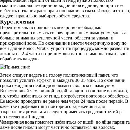
эффективной терапии от вшей и гнид нужно полностью
смочить локоны чемеричной водой по все длине, но при этом
избегать стекания раствора и попадания в глаза. Исходя из этого,
следует правильно выбирать объем средства.
Курс лечения
Перед тем как использовать лекарство необходимо
предварительно вымыть голову привычным шампунем, уделяя
больше внимания затылочной части, области за ушами и
прикорневой зоне. По окончании нанести чемеричную воду по
всей длине волос. Чтобы упростить процедуру, можно разделить
локоны на 2-4 части и при помощи ватного тампона тщательно
обработать каждую.
Затем следует надеть на голову полиэтиленовый пакет, что
позволит усилить эффект, и выждать 30-35 мин. По окончании
срока ожидания необходимо вымыть волосы с шампунем.
Вывести вшей чемеричной водой за один раз вполне возможно,
но, чтобы избавиться от гнид, потребуется повторная обработка.
Ее можно проводить не ранее чем через 24 часа после первой. В
качестве профилактики повторного заражения и для
закрепления результата следует применять средство третий раз
по истечении 1 недели.
Чемеричная вода помогает избавиться от вшей, но яйца паразита
даже после гибели могут частично оставаться на волосах.