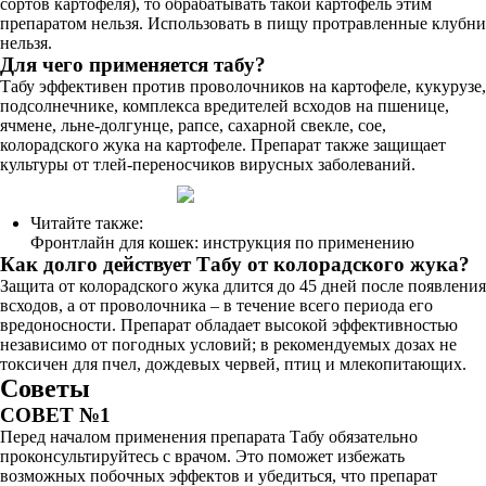
сортов картофеля), то обрабатывать такой картофель этим
препаратом нельзя. Использовать в пищу протравленные клубни
нельзя.
Для чего применяется табу?
Табу эффективен против проволочников на картофеле, кукурузе,
подсолнечнике, комплекса вредителей всходов на пшенице,
ячмене, льне-долгунце, рапсе, сахарной свекле, сое,
колорадского жука на картофеле. Препарат также защищает
культуры от тлей-переносчиков вирусных заболеваний.
Читайте также:
Фронтлайн для кошек: инструкция по применению
Как долго действует Табу от колорадского жука?
Защита от колорадского жука длится до 45 дней после появления
всходов, а от проволочника – в течение всего периода его
вредоносности. Препарат обладает высокой эффективностью
независимо от погодных условий; в рекомендуемых дозах не
токсичен для пчел, дождевых червей, птиц и млекопитающих.
Советы
СОВЕТ №1
Перед началом применения препарата Табу обязательно
проконсультируйтесь с врачом. Это поможет избежать
возможных побочных эффектов и убедиться, что препарат