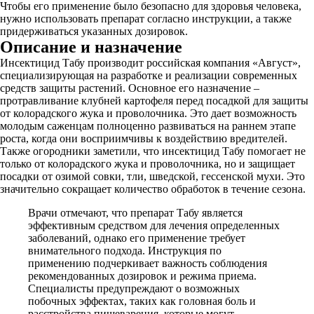
Чтобы его применение было безопасно для здоровья человека,
нужно использовать препарат согласно инструкции, а также
придерживаться указанных дозировок.
Описание и назначение
Инсектицид Табу производит российская компания «Август»,
специализирующая на разработке и реализации современных
средств защиты растений. Основное его назначение –
протравливание клубней картофеля перед посадкой для защиты
от колорадского жука и проволочника. Это дает возможность
молодым саженцам полноценно развиваться на раннем этапе
роста, когда они восприимчивы к воздействию вредителей.
Также огородники заметили, что инсектицид Табу помогает не
только от колорадского жука и проволочника, но и защищает
посадки от озимой совки, тли, шведской, гессенской мухи. Это
значительно сокращает количество обработок в течение сезона.
Врачи отмечают, что препарат Табу является
эффективным средством для лечения определенных
заболеваний, однако его применение требует
внимательного подхода. Инструкция по
применению подчеркивает важность соблюдения
рекомендованных дозировок и режима приема.
Специалисты предупреждают о возможных
побочных эффектах, таких как головная боль и
расстройства пищеварения, которые могут