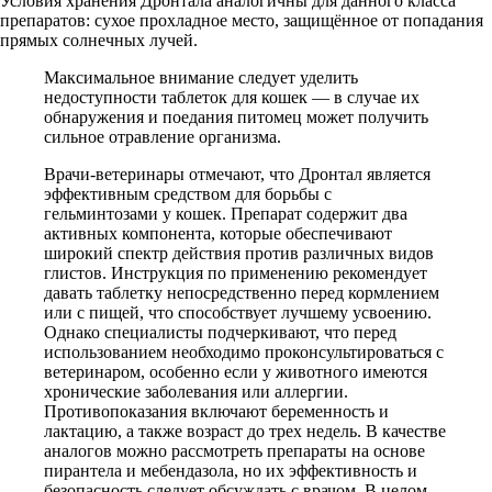
Условия хранения Дронтала аналогичны для данного класса
препаратов: сухое прохладное место, защищённое от попадания
прямых солнечных лучей.
Максимальное внимание следует уделить
недоступности таблеток для кошек — в случае их
обнаружения и поедания питомец может получить
сильное отравление организма.
Врачи-ветеринары отмечают, что Дронтал является
эффективным средством для борьбы с
гельминтозами у кошек. Препарат содержит два
активных компонента, которые обеспечивают
широкий спектр действия против различных видов
глистов. Инструкция по применению рекомендует
давать таблетку непосредственно перед кормлением
или с пищей, что способствует лучшему усвоению.
Однако специалисты подчеркивают, что перед
использованием необходимо проконсультироваться с
ветеринаром, особенно если у животного имеются
хронические заболевания или аллергии.
Противопоказания включают беременность и
лактацию, а также возраст до трех недель. В качестве
аналогов можно рассмотреть препараты на основе
пирантела и мебендазола, но их эффективность и
безопасность следует обсуждать с врачом. В целом,