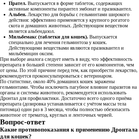
Прател.
Выпускается в форме таблеток, содержащих
активные компоненты пирантел эмбонат и празиквантел.
Альбен.
Лекарство для борьбы с гельминтами широкого
действия: эффективно применяется у крупного рогатого
скота и домашних животных. Действующим веществом
является альбендазол.
Мильбемакс (таблетки для кошек).
Выпускается
специально для лечения гельминтоза у кошек.
Действующими веществами являются празиквантел и
мильбемицин оксим.
При выборе аналога следует иметь в виду, что эффективность
препарата в большей степени зависит от его компонентов, чем
от цены. По этой причине перед тем, как приобрести лекарство,
рекомендуется проконсультироваться с ветеринаром.
По статистике, около 40% домашних кошек заражены
гельминтами. Чтобы исключить пагубное влияние паразитов на
органы и системы животного, рекомендуется использовать
Дронтал для профилактики. Достаточно всего одного приёма
препарата (дозировка устанавливается с учётом массы тела
питомца) один раз в 3 месяца, чтобы полностью обезопасить
животное от трематод, круглых и ленточных червей.
Вопрос-ответ
Какие противопоказания к применению Дронтала
для кошек?