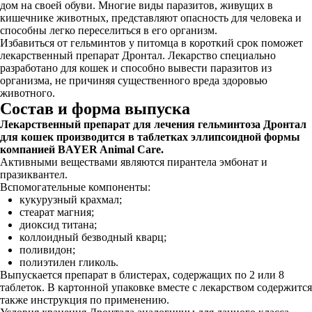
дом на своей обуви. Многие виды паразитов, живущих в
кишечнике животных, представляют опасность для человека и
способны легко переселиться в его организм.
Избавиться от гельминтов у питомца в короткий срок поможет
лекарственный препарат Дронтал. Лекарство специально
разработано для кошек и способно вывести паразитов из
организма, не причиняя существенного вреда здоровью
животного.
Состав и форма выпуска
Лекарственный препарат для лечения гельминтоза Дронтал
для кошек производится в таблетках эллипсоидной формы
компанией BAYER Animal Care.
Активными веществами являются пирантела эмбонат и
празиквантел.
Вспомогательные компоненты:
кукурузный крахмал;
стеарат магния;
диоксид титана;
коллоидный безводный кварц;
поливидон;
полиэтилен гликоль.
Выпускается препарат в блистерах, содержащих по 2 или 8
таблеток. В картонной упаковке вместе с лекарством содержится
также инструкция по применению.