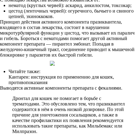
нематод (круглых червей): аскарид, анкилостом, токсокар;
цестод (ленточных червей): огуречного, бычьего и свиного
цепней, эхиноккоков.
Принцип действия активного компонента празиквантела,
входящего в состав лекарства, состоит в нарушении
микротурбулярной функции у цистод, что вызывает их паралич
и гибель. Бороться с нематодами помогает другой активный
компонент препарата — пирантел эмбонат. Попадая в
желудочно-кишечный тракт, соединение приводит к мышечной
блокировке у паразитов их быстрой гибели.
Читайте также:
Кантарен: инструкция по применению для кошек,
противопоказания
Выводятся активные компоненты препарата с фекалиями.
Дронтал для кошек не помогает в борьбе с
трематодами. Это обусловлено тем, что празиквантел
содержится в нём в очень низкой дозировке. По этой
причине для уничтожения сосальщиков, а также в
качестве профилактики их появления рекомендуется
использовать такие препараты, как Мильбемакс или
Милпразон.