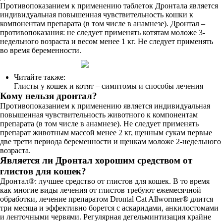
Противопоказанием к применению таблеток Дронтала является
индивидуальная повышенная чувствительность кошки к
компонентам препарата (в том числе в анамнезе). Дронтал –
противопоказания: не следует применять котятам моложе 3-
недельного возраста и весом менее 1 кг. Не следует применять
во время беременности.
Читайте также:
Глисты у кошек и котят – симптомы и способы лечения
Кому нельзя дронтал?
Противопоказанием к применению является индивидуальная
повышенная чувствительность животного к компонентам
препарата (в том числе в анамнезе). Не следует применять
препарат животным массой менее 2 кг, щенным сукам первые
две трети периода беременности и щенкам моложе 2-недельного
возраста.
Является ли Дронтал хорошим средством от
глистов для кошек?
Дронтал®: лучшее средство от глистов для кошек. В то время
как многие виды лечения от глистов требуют ежемесячной
обработки, лечение препаратом Drontal Cat Allwormer® длится
три месяца и эффективно борется с аскаридами, анкилостомами
и ленточными червями. Регулярная дегельминтизация крайне