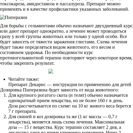
токсокароза, амидостамоза и пассалуроза. Препарат можно
применять и в качестве профилактики указанных заболеваний.
Для борьбы с гельминтами обычно назначают двухдневный курс
или дают препарат однократно, а лечение может проводиться
сразу у всей группы животных или только у одной особи. Все
будет зависеть от тяжести заражения глистами. Схема лечения
будет также определяться видом животного, его весом и
состоянием здоровья. По необходимости курс
противогельминтной терапии повторяют через некоторое время,
чтобы закрепить результат.
Читайте также:
Препарат Декарис — инструкция по применению для детей
Дозировка Пиперазина будет зависеть от вида животного:
Для крупного рогатого скота (и телят) обычно назначается
однократный прием лекарства, но не более 160 г в день.
Доза рассчитывается по схеме: на 10 кг живого веса берется
7 г препарата.
Для свиней и коз дозировка та же (1 кг массы — 0,7 г
лекарства), меняется лишь схема лечения. Максимальная
доза — 15 г вещества. Курс терапии составляет 2 дня, а
лекарство дают во время утреннего кормления. Через 2