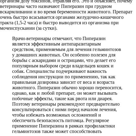
организм дозу токсинов, отравляя его. Это и объясняет, почему
ветеринары часто назначают Пиперазин при грудном
вскармливании и во время беременности животного. Препарат
очень быстро всасывается органами желудочно-кишечного
тракта (1,5-2 часа) и быстро выводится из организма при
мочеиспускании (за сутки).
Врачи-ветеринары отмечают, что Пиперазин
является эффективным антипаразитарным
средством, применяемым для лечения гельминтозов
у домашних животных. Он особенно полезен для
борьбы с аскаридами и острицами, что делает его
популярным выбором среди владельцев кошек и
собак. Специалисты подчеркивают важность
соблюдения инструкции по применению, так как
правильная дозировка зависит от веса и возраста
животного. Пиперазин обычно хорошо переносится,
однако, как и любой препарат, он может вызывать
побочные эффекты, такие как рвота или диарея.
Поэтому ветеринары рекомендуют предварительно
консультироваться с ними перед началом лечения,
чтобы избежать возможных осложнений и
обеспечить безопасность питомца. Регулярное
применение Пиперазина в рамках профилактики
гельминтозов также может способствовать