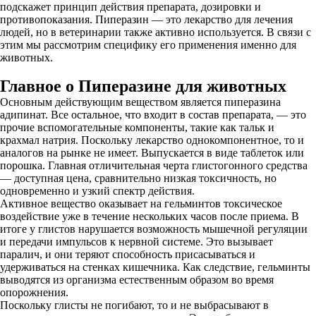
подскажет принцип действия препарата, дозировки и
противопоказания. Пиперазин — это лекарство для лечения
людей, но в ветеринарии также активно используется. В связи с
этим мы рассмотрим специфику его применения именно для
животных.
Главное о Пиперазине для животных
Основным действующим веществом является пиперазина
адипинат. Все остальное, что входит в состав препарата, — это
прочие вспомогательные компоненты, такие как тальк и
крахмал натрия. Поскольку лекарство однокомпонентное, то и
аналогов на рынке не имеет. Выпускается в виде таблеток или
порошка. Главная отличительная черта глистогонного средства
— доступная цена, сравнительно низкая токсичность, но
одновременно и узкий спектр действия.
Активное вещество оказывает на гельминтов токсическое
воздействие уже в течение нескольких часов после приема. В
итоге у глистов нарушается возможность мышечной регуляции
и передачи импульсов к нервной системе. Это вызывает
паралич, и они теряют способность присасываться и
удерживаться на стенках кишечника. Как следствие, гельминты
выводятся из организма естественным образом во время
опорожнения.
Поскольку глисты не погибают, то и не выбрасывают в