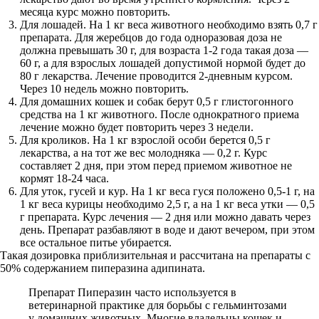
месяца курс можно повторить.
Для лошадей. На 1 кг веса животного необходимо взять 0,7 г
препарата. Для жеребцов до года одноразовая доза не
должна превышать 30 г, для возраста 1-2 года такая доза —
60 г, а для взрослых лошадей допустимой нормой будет до
80 г лекарства. Лечение проводится 2-дневным курсом.
Через 10 недель можно повторить.
Для домашних кошек и собак берут 0,5 г глистогонного
средства на 1 кг животного. После однократного приема
лечение можно будет повторить через 3 недели.
Для кроликов. На 1 кг взрослой особи берется 0,5 г
лекарства, а на тот же вес молодняка — 0,2 г. Курс
составляет 2 дня, при этом перед приемом животное не
кормят 18-24 часа.
Для уток, гусей и кур. На 1 кг веса гуся положено 0,5-1 г, на
1 кг веса курицы необходимо 2,5 г, а на 1 кг веса утки — 0,5
г препарата. Курс лечения — 2 дня или можно давать через
день. Препарат разбавляют в воде и дают вечером, при этом
все остальное питье убирается.
Такая дозировка приблизительная и рассчитана на препараты с
50% содержанием пиперазина адипината.
Препарат Пиперазин часто используется в
ветеринарной практике для борьбы с гельминтозами
у домашних животных. Многие владельцы кошек и