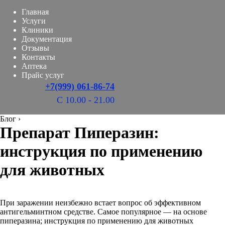
Главная
Услуги
Клиники
Документация
Отзывы
Контакты
Аптека
Прайс услуг
+7(999) 061-86-74
С 10.00 - 21.00
Блог
›
Препарат Пиперазин:
инструкция по применению
для животных
При заражении неизбежно встает вопрос об эффективном
антигельминтном средстве. Самое популярное — на основе
пиперазина; инструкция по применению для животных