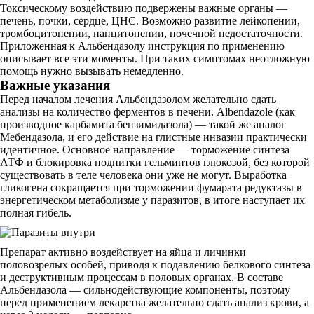
Токсическому воздействию подвержены важные органы —
печень, почки, сердце, ЦНС. Возможно развитие лейкопении,
тромбоцитопении, панцитопении, почечной недостаточности.
Приложенная к Альбендазолу инструкция по применению
описывает все эти моменты. При таких симптомах неотложную
помощь нужно вызывать немедленно.
Важные указания
Перед началом лечения Альбендазолом желательно сдать
анализы на количество ферментов в печени. Albendazole (как
производное карбамита бензимидазола) — такой же аналог
Мебендазола, и его действие на глистные инвазии практически
идентичное. Основное направление — торможение синтеза
АТФ и блокировка подпитки гельминтов глюкозой, без которой
существовать в теле человека они уже не могут. Выработка
гликогена сокращается при торможении фумарата редуктазы в
энергетическом метаболизме у паразитов, в итоге наступает их
полная гибель.
Препарат активно воздействует на яйца и личинки
половозрелых особей, приводя к подавлению белкового синтеза
и деструктивным процессам в половых органах. В составе
Альбендазола — сильнодействующие компоненты, поэтому
перед применением лекарства желательно сдать анализ крови, а