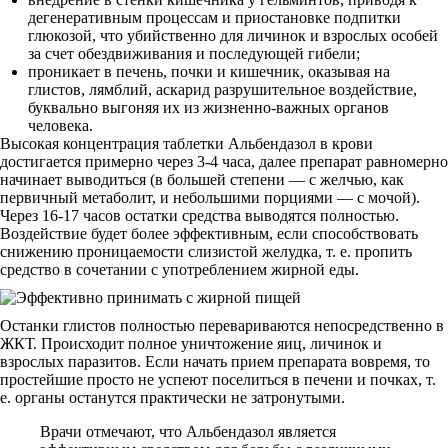
дегенеративным процессам и приостановке подпитки
глюкозой, что убийственно для личинок и взрослых особей
за счет обездвиживания и последующей гибели;
проникает в печень, почки и кишечник, оказывая на
глистов, лямблий, аскарид разрушительное воздействие,
буквально выгоняя их из жизненно-важных органов
человека.
Высокая концентрация таблетки Альбендазол в крови
достигается примерно через 3-4 часа, далее препарат равномерно
начинает выводиться (в большей степени — с желчью, как
первичный метаболит, и небольшими порциями — с мочой).
Через 16-17 часов остатки средства выводятся полностью.
Воздействие будет более эффективным, если способствовать
снижению проницаемости слизистой желудка, т. е. пропить
средство в сочетании с употреблением жирной еды.
Останки глистов полностью перевариваются непосредственно в
ЖКТ. Происходит полное уничтожение яиц, личинок и
взрослых паразитов. Если начать прием препарата вовремя, то
простейшие просто не успеют поселиться в печени и почках, т.
е. органы останутся практически не затронутыми.
Врачи отмечают, что Альбендазол является