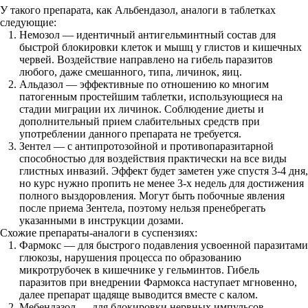
У такого препарата, как Альбендазол, аналоги в таблетках
следующие:
Немозол — идентичный антигельминтный состав для
быстрой блокировки клеток и мышц у глистов и кишечных
червей. Воздействие направлено на гибель паразитов
любого, даже смешанного, типа, личинок, яиц.
Альдазол — эффективные по отношению ко многим
патогенным простейшим таблетки, использующиеся на
стадии миграции их личинок. Соблюдение диеты и
дополнительный прием слабительных средств при
употреблении данного препарата не требуется.
Зентел — с антипротозойной и противопаразитарной
способностью для воздействия практически на все виды
глистных инвазий. Эффект будет заметен уже спустя 3-4 дня,
но курс нужно пропить не менее 3-х недель для достижения
полного выздоровления. Могут быть побочные явления
после приема Зентела, поэтому нельзя пренебрегать
указанными в инструкции дозами.
Схожие препараты-аналоги в суспензиях:
Фармокс — для быстрого подавления усвоенной паразитами
глюкозы, нарушения процесса по образованию
микротрубочек в кишечнике у гельминтов. Гибель
паразитов при внедрении Фармокса наступает мгновенно,
далее препарат щадяще выводится вместе с калом.
Мебендазол — для блокировки нервных импульсов,