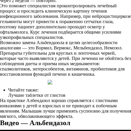
через 2 недели — повторно.
Это поможет специалистам проконтролировать лечебный
процесс и проследить клиническую картину течения
инфекционного заболевания. Например, при нейроцистицеркозе
гельминты могут привести к поражению сетчатки глаза,
поэтому пациент дополнительно проходит осмотр у
офтальмолога. Курс лечения подбирается общими усилиями
узкопрофильных специалистов.
Возможно замена Альбендазола в целях целесообразности
аналогами — это Вормил, Вермокс, Мельбендазол, Немозол.
Препараты губительны для круглых и ленточных червей,
которые часто выявляются у детей. При лечении не обойтись без
соблюдения диеты и приема иных медикаментов:
спазмолитиков, энтерособентов, витаминов, пробиотиков для
восстановления функций печени и кишечника.
Читайте также:
Лучшие таблетки от глистов
На практике Албендазол хорошо справляется с глистными
инвазиями у детей и взрослых и не приводит к побочным
явлениям. Малышам лучше применять суспензию для получения
мягкого, обволакивающего эффекта.
Видео — Альбендазол