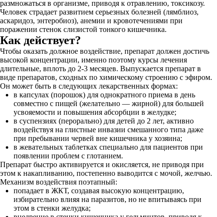
размножаться в организме, приводя к отравлению, токсикозу.
Человек страдает развитием серьезных болезней (лямблиоз,
аскаридоз, энтеробиоз), анемии и кровотечениями при
поражении стенок слизистой тонкого кишечника.
Как действует?
Чтобы оказать должное воздействие, препарат должен достичь
высокой концентрации, именно поэтому курсы лечения
длительные, вплоть до 2-3 месяцев. Выпускается препарат в
виде препаратов, сходных по химическому строению с эфиром.
Он может быть в следующих лекарственных формах:
в капсулах (порошок) для однократного приема в день
совместно с пищей (желательно — жирной) для большей
усвояемости и повышения абсорбции в желудке;
в суспензиях (перорально) для детей до 2 лет, активно
воздействуя на глистные инвазии смешанного типа даже
при пребывании червей вне кишечника у хозяина;
в жевательных таблетках специально для пациентов при
появлении проблем с глотанием.
Препарат быстро активируется и окисляется, не приводя при
этом к накапливанию, постепенно выводится с мочой, желчью.
Механизм воздействия поэтапный:
попадает в ЖКТ, создавая высокую концентрацию,
избирательно влияя на паразитов, но не впитываясь при
этом в стенки желудка;
внедрение в стенки кишечника у гельминтов, приводя к