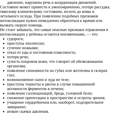
давление, нарушена речь и координация движений.
Состояние может привести к умопомрачению, потере рассудка,
тяжелому клиническому состоянию, вплоть до комы и
летального исхода. При появлении подобных признаков
интоксикации нужно немедленно обратиться к врачам или
вызвать скорую помощь.
Не стоит забывать, что самые опасные признаки отравления и
интоксикации у ребенка остаются неизменными, — это:
судороги;
приступы эпилепсии;
сучение ножками;
отказ от еды и постоянная плаксивость;
потеря речи;
сухость покровов кожи, что говорит об обезвоживании
организма;
появление синюшности на губах или желтизны в склерах
глаз;
возникновение сыпи и зуда не теле;
приступы тошноты и рвоты в случае повышенной
активности ферментов в печени;
появление галлюцинаций, бреда, головной боли;
снижение ориентации в пространстве и остроты зрения;
учащение сердцебиения или, наоборот, подозрительное
замирание;
резкие скачки давления.