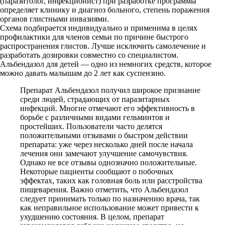
(паразитолог, инфекционист) при разработке программы
определяет клинику и диагноз больного, степень поражения
органов глистными инвазиями.
Схема подбирается индивидуально и применима в целях
профилактики для членов семьи по причине быстрого
распространения глистов. Лучше исключить самолечение и
разработать дозировки совместно со специалистом.
Альбендазол для детей — одно из немногих средств, которое
можно давать малышам до 2 лет как суспензию.
Препарат Альбендазол получил широкое признание
среди людей, страдающих от паразитарных
инфекций. Многие отмечают его эффективность в
борьбе с различными видами гельминтов и
простейших. Пользователи часто делятся
положительными отзывами о быстром действии
препарата: уже через несколько дней после начала
лечения они замечают улучшение самочувствия.
Однако не все отзывы однозначно положительные.
Некоторые пациенты сообщают о побочных
эффектах, таких как головная боль или расстройства
пищеварения. Важно отметить, что Альбендазол
следует принимать только по назначению врача, так
как неправильное использование может привести к
ухудшению состояния. В целом, препарат