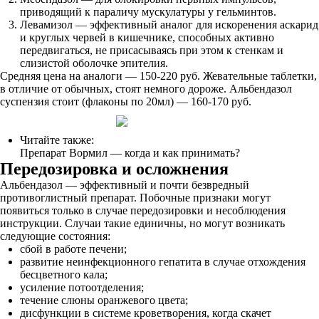
приводящий к параличу мускулатуры у гельминтов.
Левамизол — эффективный аналог для искоренения аскарид
и круглых червей в кишечнике, способных активно
передвигаться, не присасываясь при этом к стенкам и
слизистой оболочке эпителия.
Средняя цена на аналоги — 150-220 руб. Жевательные таблетки,
в отличие от обычных, стоят немного дороже. Альбендазол
суспензия стоит (флаконы по 20мл) — 160-170 руб.
Читайте также:
Препарат Вормил — когда и как принимать?
Передозировка и осложнения
Альбендазол — эффективный и почти безвредный
противоглистный препарат. Побочные признаки могут
появиться только в случае передозировки и несоблюдения
инструкции. Случаи такие единичны, но могут возникать
следующие состояния:
сбой в работе печени;
развитие неинфекционного гепатита в случае отхождения
бесцветного кала;
усиление потоотделения;
течение слюны оранжевого цвета;
дисфункции в системе кроветворения, когда скачет