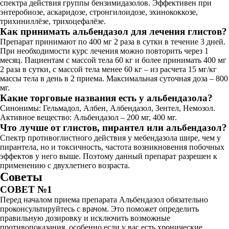
спектра действия группы бензимидазолов. Эффективен при
энтеробиозе, аскаридозе, стронгилоидозе, эхинококкозе,
трихиниллёзе, трихоцефалёзе.
Как принимать альбендазол для лечения глистов?
Препарат принимают по 400 мг 2 раза в сутки в течение 3 дней.
При необходимости курс лечения можно повторить через 1
месяц. Пациентам с массой тела 60 кг и более принимать 400 мг
2 раза в сутки, с массой тела менее 60 кг – из расчета 15 мг/кг
массы тела в день в 2 приема. Максимальная суточная доза – 800
мг.
Какие торговые названия есть у альбендазола?
Синонимы: Гельмадол, Албен, Албендазол, Зентел, Немозол.
Активное вещество: Альбендазол – 200 мг, 400 мг.
Что лучше от глистов, пирантел или альбендазол?
Спектр противоглистного действия у мебендазола шире, чем у
пирантела, но и токсичность, частота возникновения побочных
эффектов у него выше. Поэтому данный препарат разрешен к
применению с двухлетнего возраста.
Советы
СОВЕТ №1
Перед началом приема препарата Альбендазол обязательно
проконсультируйтесь с врачом. Это поможет определить
правильную дозировку и исключить возможные
противопоказания, особенно если у вас есть хронические