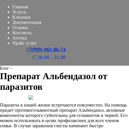
Главная
Услуги
Клиники
Документация
Отзывы
Контакты
Аптека
Прайс услуг
+7(999) 061-86-74
С 10.00 - 21.00
Блог
›
Препарат Альбендазол от
паразитов
Паразиты в нашей жизни встречаются повсеместно. На помощь
придет противогельминтный препарат Альбендазол, активные
компоненты которого губительны для гельминтов и червей. Его
можно использовать в целях профилактики для всех членов
семьи. В случае заражения глисты начинают быстро