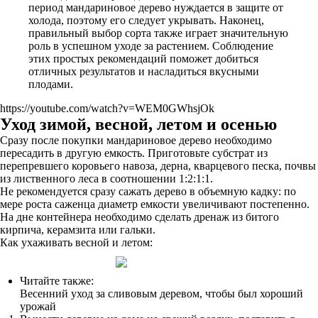
период мандариновое дерево нуждается в защите от
холода, поэтому его следует укрывать. Наконец,
правильный выбор сорта также играет значительную
роль в успешном уходе за растением. Соблюдение
этих простых рекомендаций поможет добиться
отличных результатов и насладиться вкусными
плодами.
https://youtube.com/watch?v=WEM0GWhsjOk
Уход зимой, весной, летом и осенью
Сразу после покупки мандариновое дерево необходимо
пересадить в другую емкость. Приготовьте субстрат из
перепревшего коровьего навоза, дерна, кварцевого песка, почвы
из лиственного леса в соотношении 1:2:1:1.
Не рекомендуется сразу сажать дерево в объемную кадку: по
мере роста саженца диаметр емкости увеличивают постепенно.
На дне контейнера необходимо сделать дренаж из битого
кирпича, керамзита или гальки.
Как ухаживать весной и летом:
Читайте также:
Весенний уход за сливовым деревом, чтобы был хороший
урожай