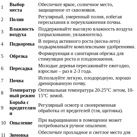
Выбор
Обеспечьте яркое, солнечное место,
1
места
защищенное от сквозняков.
Регулярный, умеренный полив, избегая
2
Полив
пересыхания и переувлажнения почвы.
Влажность
Поддерживайте высокую влажность воздуха
3
воздуха
(опрыскивание, увлажнитель).
В период активного роста (весна-лето)
4
Подкормка
подкармливайте комплексными удобрениями.
Формирующая и санитарная обрезка для
5
Обрезка
стимуляции роста и плодоношения.
Молодые деревья пересаживайте ежегодно,
6
Пересадка
взрослые – раз в 2-3 года.
Используйте легкую, плодородную, хорошо
7
Почва
дренированную почву.
Температур
Оптимальная температура 20-25°C летом, 10-
8
ный режим
15°C зимой.
Борьба с
Регулярный осмотр и своевременная
9
вредителям
обработка от вредителей (тля, щитовка).
и
При выращивании в помещении может
10
Опыление
потребоваться ручное опыление.
Обеспечьте прохладное и светлое место для
11
Зимовка