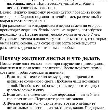
настоящих листа. При пересадке удаляйте слабые и
нежизнеспособные саженцы.
Важно! Первую подкормку рекомендуется проводить после
пикировки. Хорошо подходит птичий помет, разведенный с
водой в соотношении 1:10.
При размножении мандаринового дерева семенами его рост
происходит медленно. Чтобы растение зацвело, потребуется
несколько лет. Первые плоды можно ожидать через 5-7 лет.
Вкусовые качества плодов могут отличаться от тех, из которых
были взяты семена. Для сохранения сорта рекомендуется
размножать дерево вегетативным способом.
Почему желтеют листья и что делать
Пожелтение листьев возникает при нарушении правил ухода,
болезнях или появлении вредителей. Воспользуйтесь этими
советами, чтобы определить причину:
Если листва желтеет по всему дереву — причина в
дефиците солнечного света. Проблема чаще возникает
зимой. Позаботьтесь об освещении, перенесите кадку с
деревом ближе к окну.
Если листья пожелтели после пересадки — заглублена
корневая шейка. Пересадите растение заново.
Желтые листья могут свидетельствовать о дефиците
питательных веществ — азота, железа, калия. Подкормите