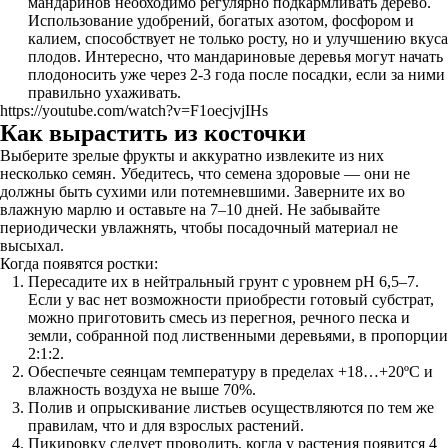
мандаринов необходимо регулярно подкармливать дерево.
Использование удобрений, богатых азотом, фосфором и
калием, способствует не только росту, но и улучшению вкуса
плодов. Интересно, что мандариновые деревья могут начать
плодоносить уже через 2-3 года после посадки, если за ними
правильно ухаживать.
https://youtube.com/watch?v=F1oecjvjIHs
Как вырастить из косточки
Выберите зрелые фрукты и аккуратно извлеките из них
несколько семян. Убедитесь, что семена здоровые — они не
должны быть сухими или потемневшими. Заверните их во
влажную марлю и оставьте на 7–10 дней. Не забывайте
периодически увлажнять, чтобы посадочный материал не
высыхал.
Когда появятся ростки:
Пересадите их в нейтральный грунт с уровнем pH 6,5–7.
Если у вас нет возможности приобрести готовый субстрат,
можно приготовить смесь из перегноя, речного песка и
земли, собранной под лиственными деревьями, в пропорции
2:1:2.
Обеспечьте сеянцам температуру в пределах +18…+20ºС и
влажность воздуха не выше 70%.
Полив и опрыскивание листьев осуществляются по тем же
правилам, что и для взрослых растений.
Пикировку следует проводить, когда у растения появится 4