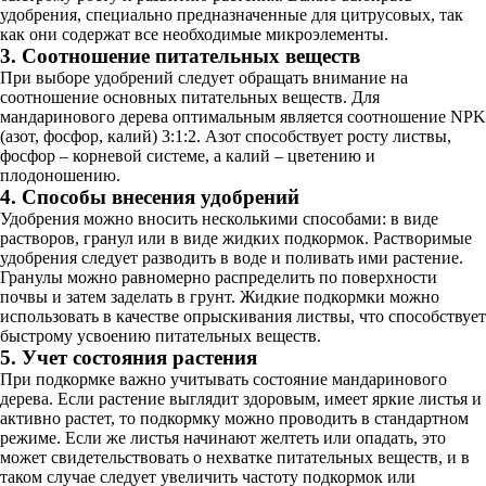
удобрения, специально предназначенные для цитрусовых, так
как они содержат все необходимые микроэлементы.
3. Соотношение питательных веществ
При выборе удобрений следует обращать внимание на
соотношение основных питательных веществ. Для
мандаринового дерева оптимальным является соотношение NPK
(азот, фосфор, калий) 3:1:2. Азот способствует росту листвы,
фосфор – корневой системе, а калий – цветению и
плодоношению.
4. Способы внесения удобрений
Удобрения можно вносить несколькими способами: в виде
растворов, гранул или в виде жидких подкормок. Растворимые
удобрения следует разводить в воде и поливать ими растение.
Гранулы можно равномерно распределить по поверхности
почвы и затем заделать в грунт. Жидкие подкормки можно
использовать в качестве опрыскивания листвы, что способствует
быстрому усвоению питательных веществ.
5. Учет состояния растения
При подкормке важно учитывать состояние мандаринового
дерева. Если растение выглядит здоровым, имеет яркие листья и
активно растет, то подкормку можно проводить в стандартном
режиме. Если же листья начинают желтеть или опадать, это
может свидетельствовать о нехватке питательных веществ, и в
таком случае следует увеличить частоту подкормок или