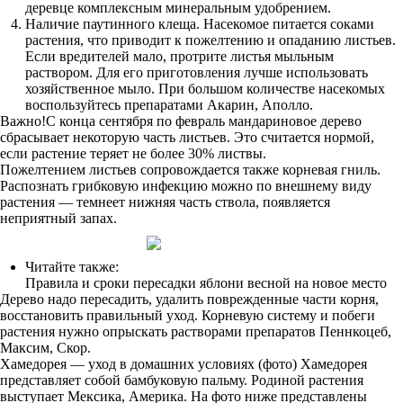
деревце комплексным минеральным удобрением.
Наличие паутинного клеща. Насекомое питается соками
растения, что приводит к пожелтению и опаданию листьев.
Если вредителей мало, протрите листья мыльным
раствором. Для его приготовления лучше использовать
хозяйственное мыло. При большом количестве насекомых
воспользуйтесь препаратами Акарин, Аполло.
Важно!С конца сентября по февраль мандариновое дерево
сбрасывает некоторую часть листьев. Это считается нормой,
если растение теряет не более 30% листвы.
Пожелтением листьев сопровождается также корневая гниль.
Распознать грибковую инфекцию можно по внешнему виду
растения — темнеет нижняя часть ствола, появляется
неприятный запах.
Читайте также:
Правила и сроки пересадки яблони весной на новое место
Дерево надо пересадить, удалить поврежденные части корня,
восстановить правильный уход. Корневую систему и побеги
растения нужно опрыскать растворами препаратов Пеннкоцеб,
Максим, Скор.
Хамедорея — уход в домашних условиях (фото) Хамедорея
представляет собой бамбуковую пальму. Родиной растения
выступает Мексика, Америка. На фото ниже представлены