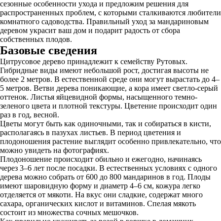
сезонные особенности ухода и предложим решения для
распространенных проблем, с которыми сталкиваются любители
комнатного садоводства. Правильный уход за мандариновым
деревом украсит ваш дом и подарит радость от сбора
собственных плодов.
Базовые сведения
Цитрусовое дерево принадлежит к семейству Рутовых.
Гибридные виды имеют небольшой рост, достигая высоты не
более 2 метров. В естественной среде они могут вырастать до 4–
5 метров. Ветви дерева поникающие, а кора имеет светло-серый
оттенок. Листья яйцевидной формы, насыщенного темно-
зеленого цвета и плотной текстуры. Цветение происходит один
раз в год, весной.
Цветы могут быть как одиночными, так и собираться в кисти,
располагаясь в пазухах листьев. В период цветения и
плодоношения растение выглядит особенно привлекательно, что
можно увидеть на фотографиях.
Плодоношение происходит обильно и ежегодно, начинаясь
через 3–6 лет после посадки. В естественных условиях с одного
дерева можно собрать от 600 до 800 мандаринов в год. Плоды
имеют шаровидную форму и диаметр 4–6 см, кожура легко
отделяется от мякоти. На вкус они сладкие, содержат много
сахара, органических кислот и витаминов. Спелая мякоть
состоит из множества сочных мешочков.