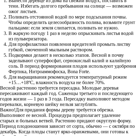
Вынести деревце из дома на свежий воздух, поставить в
тени. Избегать долгого пребывания на солнце — возможен
ожог листьев.
Поливать отстоянной водой по мере подсыхания почвы.
Чтобы определить целесообразность полива, возьмите грунт
пальцами: если земля слипается, поливать не нужно.
В жаркую погоду 1 раз в неделю опрыскивать листья водой
из пульверизатора.
Для профилактики появления вредителей промыть листву
губкой, смоченной мыльным раствором.
Подкормки делают в несколько этапов. Весной в почву
заделывают суперфосфат, сернокислый калий и калийную
соль. В период формирования плодов используют удобрения
Фертика, Нитроаммофоска, Bona Forte.
Для выращивания рекомендуется температурный режим
+15…+18ºС, влажность воздуха не более 70%.
Весной растению требуется пересадка. Молодые деревья
пересаживают каждый год. Саженцы третьего и последующего
годов жизни — 1 раз в 3 года. Пересадку выполняют методом
перевалки, корневую шейку нельзя заглублять.
Важно!Для придания формы дереву требуется обрезка.
Выполняют ее весной. Процедура предполагает удаление
старых и больных ветвей. Растению придают округлую форму.
Период плодоношения зависит от сорта, обычно — с октября по
декабрь. Когда плоды станут ярко-оранжевыми, они готовы к