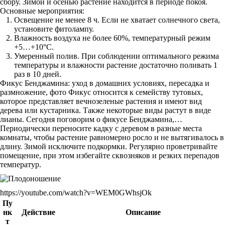
сбору. Зимой и осенью растение находится в периоде покоя.
Основные мероприятия:
Освещение не менее 8 ч. Если не хватает солнечного света,
установите фитолампу.
Влажность воздуха не более 60%, температурный режим
+5…+10°С.
Умеренный полив. При соблюдении оптимального режима
температуры и влажности растение достаточно поливать 1
раз в 10 дней.
Фикус Бенджамина: уход в домашних условиях, пересадка и
размножение, фото Фикус относится к семейству тутовых,
которое представляет вечнозеленые растения и имеют вид
дерева или кустарника. Также некоторые виды растут в виде
лианы. Сегодня поговорим о фикусе Бенджамина,…
Периодически переносите кадку с деревом в разные места
комнаты, чтобы растение равномерно росло и не вытягивалось в
длину. Зимой исключите подкормки. Регулярно проветривайте
помещение, при этом избегайте сквозняков и резких перепадов
температур.
https://youtube.com/watch?v=WEM0GWhsjOk
Пу
нк
Действие
Описание
т