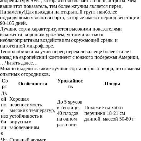
аббревиатуру SHU, которая и обозначает степень остроты. Чем
выше этот показатель, тем более жгучим является перец.
На заметку!Для высадки на открытый грунт наиболее
подходящими являются сорта, которые имеют период вегетации
90-105 дней.
Лучшие сорта характеризуются высокими показателями
всхожести, хорошим урожаем, устойчивостью к
неблагоприятным воздействиям окружающей среды и
патогенной микрофлоре.
Теплолюбивый жгучий перец перекочевал еще более ста лет
назад на европейский континент с южного побережья Америки,
…Читать далее…
Можно выделить такие лучшие сорта острого перца, по отзывам
опытных огородников.
Со
Урожайнос
Особенности
Плоды
рт
ть
Дв
ой
Хорошая
До 5 ярусов
но
переносимость
в теплице,
Похожие на хобот
е
высоких температур,
40 плодов
перчинки 18-21 см
изо
устойчивость к
на одном
длиной, массой 50-80 г
би
вирусным
растении
ли
заболеваниям
е
Чу
Сильный аромат,