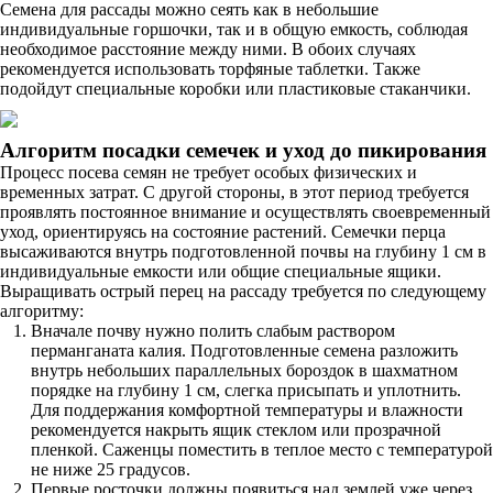
Семена для рассады можно сеять как в небольшие
индивидуальные горшочки, так и в общую емкость, соблюдая
необходимое расстояние между ними. В обоих случаях
рекомендуется использовать торфяные таблетки. Также
подойдут специальные коробки или пластиковые стаканчики.
Алгоритм посадки семечек и уход до пикирования
Процесс посева семян не требует особых физических и
временных затрат. С другой стороны, в этот период требуется
проявлять постоянное внимание и осуществлять своевременный
уход, ориентируясь на состояние растений. Семечки перца
высаживаются внутрь подготовленной почвы на глубину 1 см в
индивидуальные емкости или общие специальные ящики.
Выращивать острый перец на рассаду требуется по следующему
алгоритму:
Вначале почву нужно полить слабым раствором
перманганата калия. Подготовленные семена разложить
внутрь небольших параллельных бороздок в шахматном
порядке на глубину 1 см, слегка присыпать и уплотнить.
Для поддержания комфортной температуры и влажности
рекомендуется накрыть ящик стеклом или прозрачной
пленкой. Саженцы поместить в теплое место с температурой
не ниже 25 градусов.
Первые росточки должны появиться над землей уже через