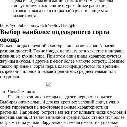
Цельсия. Уделяя внимание этим аспектам, садоводы
смогут получить крепкие и урожайные растения,
готовые к высадке в открытый грунт в конце мая —
начале июня.
https://youtube.com/watch?v=9ovl-taQg4o
Выбор наиболее подходящего сорта
овоща
Горькие виды перечной культуры включают около 3 тысяч
разновидностей. Такие плоды используют в качестве приправы
различные кухни мира. При этом одни виды характеризуются
жгучим вкусом, а другие имеют более мягкую остроту. Помимо
такого признака, сорта перца классифицируются по времени
созревания плодов и бывают ранними, среднеспелыми или
поздними.
Читайте также:
Главные отличия рассады сладкого перца от горького
Выбирая оптимальный для конкретных условий сорт, нужно
ориентироваться на некоторые важные характеристики
растения. Например, острота зависит от климатических условий
выращивания. В теплой влажной среде плоды становятся более
острыми и жгучими. Зарубежные семена имеют на упаковке