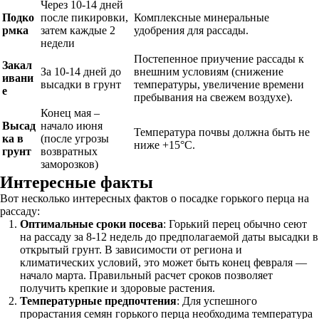
Через 10-14 дней
Подко
после пикировки,
Комплексные минеральные
рмка
затем каждые 2
удобрения для рассады.
недели
Постепенное приучение рассады к
Закал
За 10-14 дней до
внешним условиям (снижение
ивани
высадки в грунт
температуры, увеличение времени
е
пребывания на свежем воздухе).
Конец мая –
Высад
начало июня
Температура почвы должна быть не
ка в
(после угрозы
ниже +15°C.
грунт
возвратных
заморозков)
Интересные факты
Вот несколько интересных фактов о посадке горького перца на
рассаду:
Оптимальные сроки посева
: Горький перец обычно сеют
на рассаду за 8-12 недель до предполагаемой даты высадки в
открытый грунт. В зависимости от региона и
климатических условий, это может быть конец февраля —
начало марта. Правильный расчет сроков позволяет
получить крепкие и здоровые растения.
Температурные предпочтения
: Для успешного
прорастания семян горького перца необходима температура