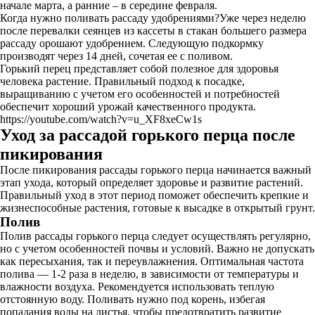
начале марта, а ранние – в середине февраля.
Когда нужно поливать рассаду удобрениями?Уже через неделю
после перевалки сеянцев из кассеты в стакан большего размера
рассаду орошают удобрением. Следующую подкормку
производят через 14 дней, сочетая ее с поливом.
Горький перец представляет собой полезное для здоровья
человека растение. Правильный подход к посадке,
выращиванию с учетом его особенностей и потребностей
обеспечит хороший урожай качественного продукта.
https://youtube.com/watch?v=u_XF8xeCw1s
Уход за рассадой горького перца после
пикирования
После пикирования рассады горького перца начинается важный
этап ухода, который определяет здоровье и развитие растений.
Правильный уход в этот период поможет обеспечить крепкие и
жизнеспособные растения, готовые к высадке в открытый грунт.
Полив
Полив рассады горького перца следует осуществлять регулярно,
но с учетом особенностей почвы и условий. Важно не допускать
как пересыхания, так и переувлажнения. Оптимальная частота
полива — 1-2 раза в неделю, в зависимости от температуры и
влажности воздуха. Рекомендуется использовать теплую
отстоянную воду. Поливать нужно под корень, избегая
попадания воды на листья, чтобы предотвратить развитие