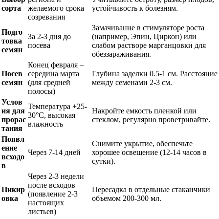
сорта
желаемого срока
устойчивость к болезням.
созревания
Замачивание в стимуляторе роста
Подго
За 2-3 дня до
(например, Эпин, Циркон) или
товка
посева
слабом растворе марганцовки для
семян
обеззараживания.
Конец февраля –
Посев
середина марта
Глубина заделки 0.5-1 см. Расстояние
семян
(для средней
между семенами 2-3 см.
полосы)
Услов
Температура +25-
ия для
Накройте емкость пленкой или
30°C, высокая
прорас
стеклом, регулярно проветривайте.
влажность
тания
Появл
Снимите укрытие, обеспечьте
ение
Через 7-14 дней
хорошее освещение (12-14 часов в
всходо
сутки).
в
Через 2-3 недели
после всходов
Пикир
Пересадка в отдельные стаканчики
(появление 2-3
овка
объемом 200-300 мл.
настоящих
листьев)