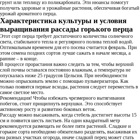
грунт или теплицу из поликарбоната. Эти нюансы помогут
получить здоровые и урожайные растения, обеспечивая богатый
урожай ароматного перца.
Характеристика культуры и условия
выращивания рассады горького перца
Этот сорт перца требует достаточного количества солнечного
света, стабильного тепла и регулярного полива теплой водой.
Оптимальным временем для его посева считается февраль. При
этом семена поздних сортов лучше сажать в начале месяца, а
ранние – в конце.
В процессе прорастания важно следить за тем, чтобы верхний
слой почвы оставался постоянно влажным, а температура не
опускалась ниже 25 градусов Цельсия. При необходимости
можно опрыскивать землю с помощью пульверизатора. Как
только появятся первые всходы, растения следует переместить в
самое светлое место.
Рекомендация! Чтобы избежать чрезмерного вытягивания
побегов, стоит прищипнуть верхушки. Это способствует
активному росту и развитию боковых веток.
Рассаду можно высаживать, когда стебель достигнет высоты 15
см и появится шесть листьев. На один квадратный метр
рекомендуется размещать не более пяти растений. Сладкие и
горькие сорта необходимо обязательно разделять, высаживая их
на разных участках огорода, иначе сладкий перец может стать