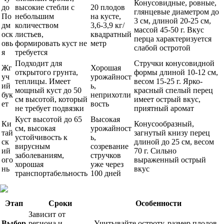
Конусовидные, ровные,
до
высокие стебли с
20 плодов
глянцевые диаметром до
По
небольшим
на кусте,
3 см, длиной 20-25 см,
дм
количеством
3,6-3,9 кг/
массой 45-50 г. Вкус
оск
листьев,
квадратный
перца характеризуется
овь
формировать куст не
метр
слабой остротой
я
требуется
Подходит для
Стручки конусовидной
Жг
Хорошая
открытого грунта,
формы длиной 10-12 см,
уч
урожайност
теплицы. Имеет
весом 15-25 г. Ярко-
ий
ь,
мощный куст до 50
красный спелый перец
бук
неприхотли
см высотой, который
имеет острый вкус,
ет
вость
не требует подвязки
приятный аромат
Куст высотой до 65
Высокая
Ки
Конусообразный,
см, высокая
урожайност
тай
загнутый книзу перец
устойчивость к
ь,
ск
длиной до 25 см, весом
вирусным
созревание
ий
70 г. Сильно
заболеваниям,
стручков
ого
выраженный острый
хорошая
уже через
нь
вкус
транспортабельность
100 дней
Этап
Сроки
Особенности
Зависит от
Выбор
региона и
Учитывайте остроту, размер плодов,