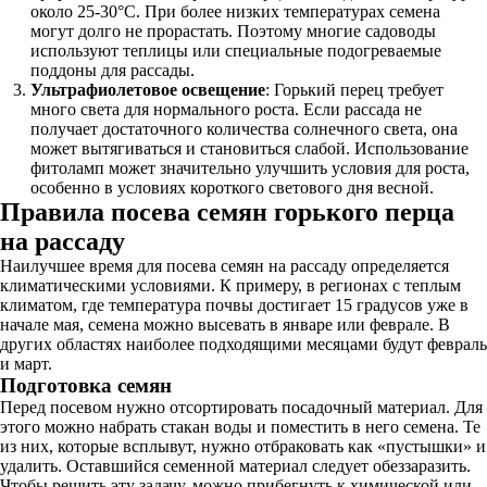
около 25-30°C. При более низких температурах семена
могут долго не прорастать. Поэтому многие садоводы
используют теплицы или специальные подогреваемые
поддоны для рассады.
Ультрафиолетовое освещение
: Горький перец требует
много света для нормального роста. Если рассада не
получает достаточного количества солнечного света, она
может вытягиваться и становиться слабой. Использование
фитоламп может значительно улучшить условия для роста,
особенно в условиях короткого светового дня весной.
Правила посева семян горького перца
на рассаду
Наилучшее время для посева семян на рассаду определяется
климатическими условиями. К примеру, в регионах с теплым
климатом, где температура почвы достигает 15 градусов уже в
начале мая, семена можно высевать в январе или феврале. В
других областях наиболее подходящими месяцами будут февраль
и март.
Подготовка семян
Перед посевом нужно отсортировать посадочный материал. Для
этого можно набрать стакан воды и поместить в него семена. Те
из них, которые всплывут, нужно отбраковать как «пустышки» и
удалить. Оставшийся семенной материал следует обеззаразить.
Чтобы решить эту задачу, можно прибегнуть к химической или