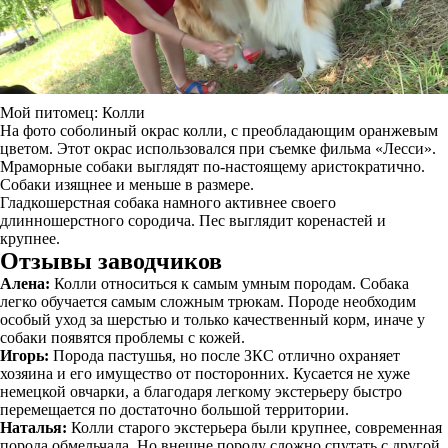
Мой питомец: Колли
На фото соболиный окрас колли, с преобладающим оранжевым
цветом. Этот окрас использовался при съемке фильма «Лесси».
Мраморные собаки выглядят по-настоящему аристократично.
Собаки изящнее и меньше в размере.
Гладкошерстная собака намного активнее своего
длинношерстного сородича. Пес выглядит коренастей и
крупнее.
Отзывы заводчиков
Алена:
Колли относиться к самым умным породам. Собака
легко обучается самым сложным трюкам. Породе необходим
особый уход за шерстью и только качественный корм, иначе у
собаки появятся проблемы с кожей.
Игорь:
Порода пастушья, но после ЗКС отлично охраняет
хозяина и его имущество от посторонних. Кусается не хуже
немецкой овчарки, а благодаря легкому экстерьеру быстро
перемещается по достаточно большой территории.
Наталья:
Колли старого экстерьера были крупнее, современная
порода обмельчала. Но внешне породу сложно спутать с другой,