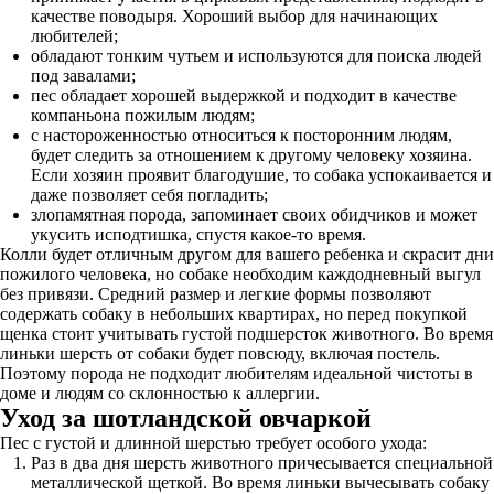
качестве поводыря. Хороший выбор для начинающих
любителей;
обладают тонким чутьем и используются для поиска людей
под завалами;
пес обладает хорошей выдержкой и подходит в качестве
компаньона пожилым людям;
с настороженностью относиться к посторонним людям,
будет следить за отношением к другому человеку хозяина.
Если хозяин проявит благодушие, то собака успокаивается и
даже позволяет себя погладить;
злопамятная порода, запоминает своих обидчиков и может
укусить исподтишка, спустя какое-то время.
Колли будет отличным другом для вашего ребенка и скрасит дни
пожилого человека, но собаке необходим каждодневный выгул
без привязи. Средний размер и легкие формы позволяют
содержать собаку в небольших квартирах, но перед покупкой
щенка стоит учитывать густой подшерсток животного. Во время
линьки шерсть от собаки будет повсюду, включая постель.
Поэтому порода не подходит любителям идеальной чистоты в
доме и людям со склонностью к аллергии.
Уход за шотландской овчаркой
Пес с густой и длинной шерстью требует особого ухода:
Раз в два дня шерсть животного причесывается специальной
металлической щеткой. Во время линьки вычесывать собаку