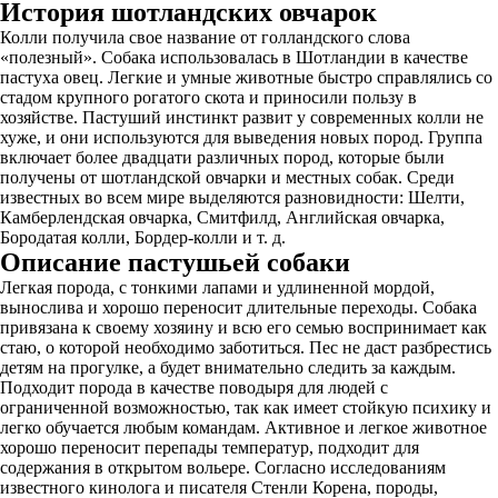
История шотландских овчарок
Колли получила свое название от голландского слова
«полезный». Собака использовалась в Шотландии в качестве
пастуха овец. Легкие и умные животные быстро справлялись со
стадом крупного рогатого скота и приносили пользу в
хозяйстве. Пастуший инстинкт развит у современных колли не
хуже, и они используются для выведения новых пород. Группа
включает более двадцати различных пород, которые были
получены от шотландской овчарки и местных собак. Среди
известных во всем мире выделяются разновидности: Шелти,
Камберлендская овчарка, Смитфилд, Английская овчарка,
Бородатая колли, Бордер-колли и т. д.
Описание пастушьей собаки
Легкая порода, с тонкими лапами и удлиненной мордой,
вынослива и хорошо переносит длительные переходы. Собака
привязана к своему хозяину и всю его семью воспринимает как
стаю, о которой необходимо заботиться. Пес не даст разбрестись
детям на прогулке, а будет внимательно следить за каждым.
Подходит порода в качестве поводыря для людей с
ограниченной возможностью, так как имеет стойкую психику и
легко обучается любым командам. Активное и легкое животное
хорошо переносит перепады температур, подходит для
содержания в открытом вольере. Согласно исследованиям
известного кинолога и писателя Стенли Корена, породы,