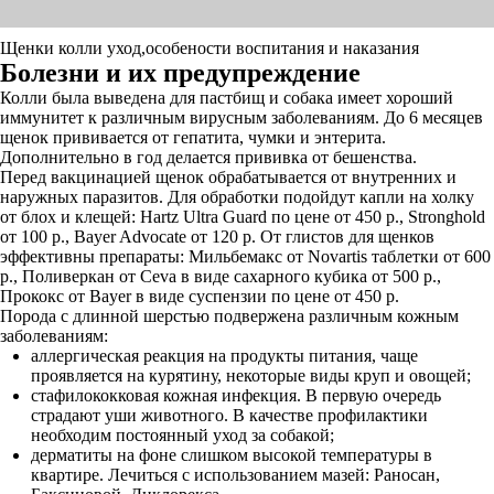
Щенки колли уход,особености воспитания и наказания
Болезни и их предупреждение
Колли была выведена для пастбищ и собака имеет хороший
иммунитет к различным вирусным заболеваниям. До 6 месяцев
щенок прививается от гепатита, чумки и энтерита.
Дополнительно в год делается прививка от бешенства.
Перед вакцинацией щенок обрабатывается от внутренних и
наружных паразитов. Для обработки подойдут капли на холку
от блох и клещей: Hartz Ultra Guard по цене от 450 р., Stronghold
от 100 р., Bayer Advocate от 120 р. От глистов для щенков
эффективны препараты: Мильбемакс от Novartis таблетки от 600
р., Поливеркан от Ceva в виде сахарного кубика от 500 р.,
Прококс от Bayer в виде суспензии по цене от 450 р.
Порода с длинной шерстью подвержена различным кожным
заболеваниям:
аллергическая реакция на продукты питания, чаще
проявляется на курятину, некоторые виды круп и овощей;
стафилококковая кожная инфекция. В первую очередь
страдают уши животного. В качестве профилактики
необходим постоянный уход за собакой;
дерматиты на фоне слишком высокой температуры в
квартире. Лечиться с использованием мазей: Раносан,