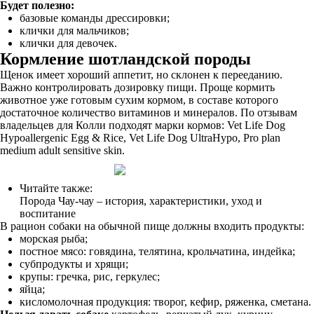
Будет полезно:
базовые команды дрессировки;
клички для мальчиков;
клички для девочек.
Кормление шотландской породы
Щенок имеет хороший аппетит, но склонен к перееданию.
Важно контролировать дозировку пищи. Проще кормить
животное уже готовым сухим кормом, в составе которого
достаточное количество витаминов и минералов. По отзывам
владельцев для Колли подходят марки кормов: Vet Life Dog
Hypoallergenic Egg & Rice, Vet Life Dog UltraHypo, Pro plan
medium adult sensitive skin.
Читайте также:
Порода Чау-чау – история, характеристики, уход и
воспитание
В рацион собаки на обычной пище должны входить продукты:
морская рыба;
постное мясо: говядина, телятина, крольчатина, индейка;
субпродукты и хрящи;
крупы: гречка, рис, геркулес;
яйца;
кисломолочная продукция: творог, кефир, ряженка, сметана.