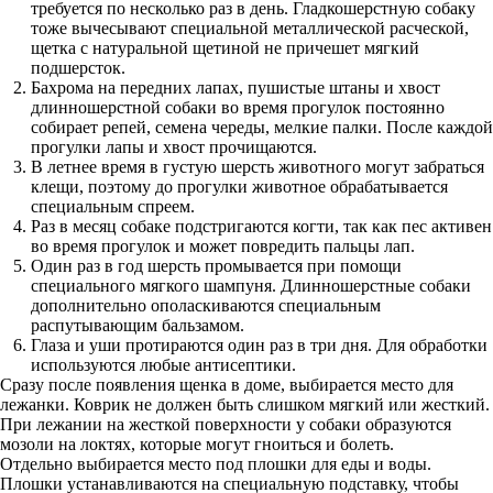
требуется по несколько раз в день. Гладкошерстную собаку
тоже вычесывают специальной металлической расческой,
щетка с натуральной щетиной не причешет мягкий
подшерсток.
Бахрома на передних лапах, пушистые штаны и хвост
длинношерстной собаки во время прогулок постоянно
собирает репей, семена череды, мелкие палки. После каждой
прогулки лапы и хвост прочищаются.
В летнее время в густую шерсть животного могут забраться
клещи, поэтому до прогулки животное обрабатывается
специальным спреем.
Раз в месяц собаке подстригаются когти, так как пес активен
во время прогулок и может повредить пальцы лап.
Один раз в год шерсть промывается при помощи
специального мягкого шампуня. Длинношерстные собаки
дополнительно ополаскиваются специальным
распутывающим бальзамом.
Глаза и уши протираются один раз в три дня. Для обработки
используются любые антисептики.
Сразу после появления щенка в доме, выбирается место для
лежанки. Коврик не должен быть слишком мягкий или жесткий.
При лежании на жесткой поверхности у собаки образуются
мозоли на локтях, которые могут гноиться и болеть.
Отдельно выбирается место под плошки для еды и воды.
Плошки устанавливаются на специальную подставку, чтобы