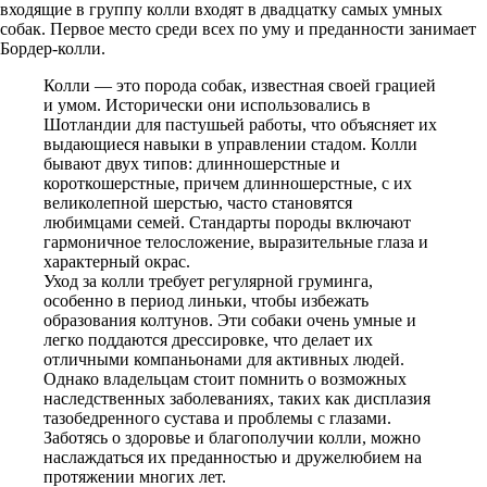
входящие в группу колли входят в двадцатку самых умных
собак. Первое место среди всех по уму и преданности занимает
Бордер-колли.
Колли — это порода собак, известная своей грацией
и умом. Исторически они использовались в
Шотландии для пастушьей работы, что объясняет их
выдающиеся навыки в управлении стадом. Колли
бывают двух типов: длинношерстные и
короткошерстные, причем длинношерстные, с их
великолепной шерстью, часто становятся
любимцами семей. Стандарты породы включают
гармоничное телосложение, выразительные глаза и
характерный окрас.
Уход за колли требует регулярной груминга,
особенно в период линьки, чтобы избежать
образования колтунов. Эти собаки очень умные и
легко поддаются дрессировке, что делает их
отличными компаньонами для активных людей.
Однако владельцам стоит помнить о возможных
наследственных заболеваниях, таких как дисплазия
тазобедренного сустава и проблемы с глазами.
Заботясь о здоровье и благополучии колли, можно
наслаждаться их преданностью и дружелюбием на
протяжении многих лет.