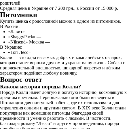
родителей.
Средняя цена в Украине от 7 200 грн., в России от 15 000 р.
Питомники
Купить щенка с родословной можно в одном из питомников.
В России:
«Лавит» —
«ShaggyPack» —
«Niksend» Москва —
В Украине:
«Топ Лесс» —
Колли — это одна из самых добрых и компанейских овчарок,
которая станет верным другом и украсит вашу жизнь. Собака с
привлекательной внешностью, шикарной шерстью и лёгким
характером подойдет любому новичку.
Вопрос-ответ
Какова история породы Колли?
Порода Колли имеет долгую и богатую историю, восходящую к
древним временам. Первоначально они были выведены в
Шотландии для пастушьей работы, где их использовали для
управления овцами и другими скотом. В XIX веке Колли стали
популярны как домашние питомцы благодаря своей
преданности и умению работать с людьми. В частности,
благодаря роману “Лэсси” и другим произведениям, порода
приобрела большую популярность в культуре.