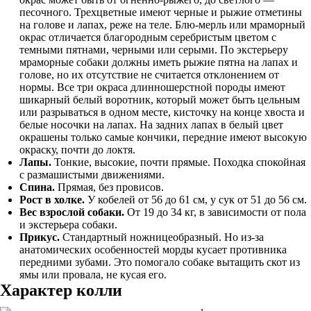
песочного. Трехцветные имеют черные и рыжие отметины
на голове и лапах, реже на теле. Блю-мерль или мраморный
окрас отличается благородным серебристым цветом с
темными пятнами, черными или серыми. По экстерьеру
мраморные собаки должны иметь рыжие пятна на лапах и
голове, но их отсутствие не считается отклонением от
нормы. Все три окраса длинношерстной породы имеют
шикарный белый воротник, который может быть цельным
или разрываться в одном месте, кисточку на конце хвоста и
белые носочки на лапах. На задних лапах в белый цвет
окрашены только самые кончики, передние имеют высокую
окраску, почти до локтя.
Лапы.
Тонкие, высокие, почти прямые. Походка спокойная
с размашистыми движениями.
Спина.
Прямая, без провисов.
Рост в холке.
У кобелей от 56 до 61 см, у сук от 51 до 56 см.
Вес взрослой собаки.
От 19 до 34 кг, в зависимости от пола
и экстерьера собаки.
Прикус.
Стандартный ножницеобразный. Но из-за
анатомических особенностей морды кусает противника
передними зубами. Это помогало собаке вытащить скот из
ямы или провала, не кусая его.
Характер колли