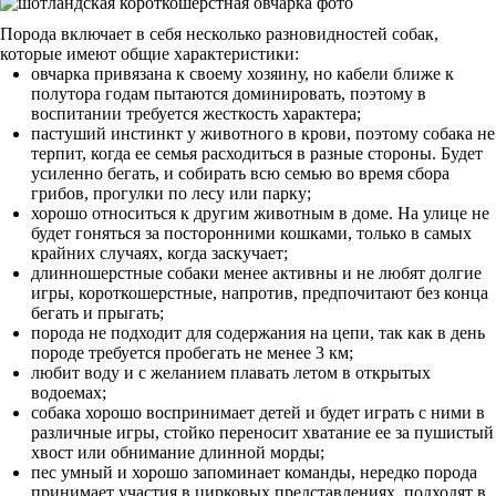
Порода включает в себя несколько разновидностей собак,
которые имеют общие характеристики:
овчарка привязана к своему хозяину, но кабели ближе к
полутора годам пытаются доминировать, поэтому в
воспитании требуется жесткость характера;
пастуший инстинкт у животного в крови, поэтому собака не
терпит, когда ее семья расходиться в разные стороны. Будет
усиленно бегать, и собирать всю семью во время сбора
грибов, прогулки по лесу или парку;
хорошо относиться к другим животным в доме. На улице не
будет гоняться за посторонними кошками, только в самых
крайних случаях, когда заскучает;
длинношерстные собаки менее активны и не любят долгие
игры, короткошерстные, напротив, предпочитают без конца
бегать и прыгать;
порода не подходит для содержания на цепи, так как в день
породе требуется пробегать не менее 3 км;
любит воду и с желанием плавать летом в открытых
водоемах;
собака хорошо воспринимает детей и будет играть с ними в
различные игры, стойко переносит хватание ее за пушистый
хвост или обнимание длинной морды;
пес умный и хорошо запоминает команды, нередко порода
принимает участия в цирковых представлениях, подходят в