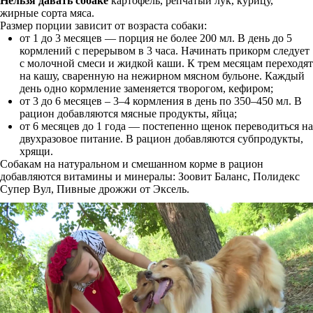
Нельзя давать собаке
картофель, репчатый лук, курицу,
жирные сорта мяса.
Размер порции зависит от возраста собаки:
от 1 до 3 месяцев — порция не более 200 мл. В день до 5
кормлений с перерывом в 3 часа. Начинать прикорм следует
с молочной смеси и жидкой каши. К трем месяцам переходят
на кашу, сваренную на нежирном мясном бульоне. Каждый
день одно кормление заменяется творогом, кефиром;
от 3 до 6 месяцев – 3–4 кормления в день по 350–450 мл. В
рацион добавляются мясные продукты, яйца;
от 6 месяцев до 1 года — постепенно щенок переводиться на
двухразовое питание. В рацион добавляются субпродукты,
хрящи.
Собакам на натуральном и смешанном корме в рацион
добавляются витамины и минералы: Зоовит Баланс, Полидекс
Супер Вул, Пивные дрожжи от Эксель.