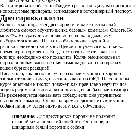
Баксиновой, Диклорекса
Вакцинировать собаку необходимо раз в год. Дату вакцинации и
используемые препараты записывают в ветеринарный паспорт.
Дрессировка колли
Колли легко поддается дрессировки, и даже неопытный
любитель сможет обучить щенка базовым командам: Сидеть, Ко
мне, Фу. Но сразу после появления щенка в доме, ему
выбирается кличка. Назвать собаку лучше звучной и
распространенной кличкой. Щенок приучается к кличке во
время игр и кормления. Когда пес начинает отзываться на
кличку, необходимо его похвалить. Колли эмоциональная
порода и любая выполненная команда должна поощряться
вашей бурной реакцией.
После того, как щенок выучит базовые команды и хорошо
запомнит свою кличку, его записывают на ОКД. На основном
курсе опытный кинолог покажет, как правильно научить пса
ходить рядом с хозяином, выполнять другие базовые команды.
Не рекомендуется наказывать собаку, если она упрямиться
выполнять команду. Лучше на время переключить внимание
собаки на игру, затем опять вернуться к обучению.
Внимание!
Для дрессировок породы не подходит
строгий металлический ошейник. Он повредит
шикарный белый воротник собаки.