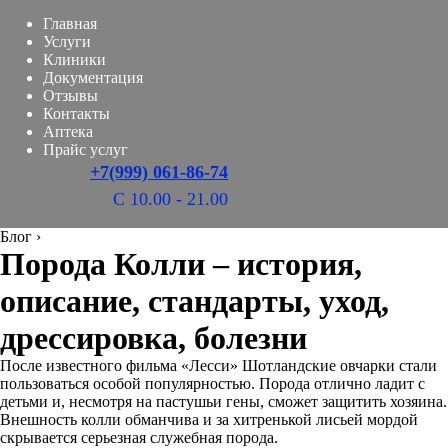
Главная
Услуги
Клиники
Документация
Отзывы
Контакты
Аптека
Прайс услуг
+7(999) 061-86-74
С 10.00 - 21.00
Блог
›
Порода Колли – история,
описание, стандарты, уход,
дрессировка, болезни
После известного фильма «Лесси» Шотландские овчарки стали
пользоваться особой популярностью. Порода отлично ладит с
детьми и, несмотря на пастушьи гены, сможет защитить хозяина.
Внешность колли обманчива и за хитренькой лисьей мордой
скрывается серьезная служебная порода.