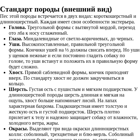
Стандарт породы (внешний вид)
Пес этой породы встречается в двух видах: короткошерстный и
длинношерстный. Каждая имеет свои особенности экстерьера.
Голова.
Треугольной формы с вытянутой мордой, переход
ото лба к носу сглаженный.
Глаза.
Миндалевидные от светло-коричневых, до черных.
Уши.
Высокопоставленные, правильной треугольной
формы. Кончики ушей на ⅓ должны свисать вперед. Но уши
у щенков нежные и если постоянно гладить собаку по
голове, то уши встанут и положить их в правильную форму
будет сложно.
Хвост.
Прямой саблевидной формы, кончик приподнят
вверх. По стандарту хвост не должен закручиваться в
кольцо.
Шерсть.
Густая ость с пушистым и мягким подшерстком. У
длинношерстной породы шерсть длинная и мягкая на
ощупь, хвост больше напоминает лисий. На лапах
характерная бахрома. Гладкошерстная имеет толстую и
жесткую ость и густой подшерсток. Шерсть плотно
прилегает к телу и надежно защищает собаку от влажности,
холодного ветра, жары.
Окрасы.
Выделяют три вида окраски длинношерстных
колли: соболиный, трехцветные и блю-мерль. Соболиный
окрас может быть от огненно-рыжего, до светлого —