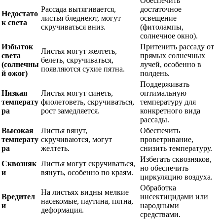
Обеспечить
Рассада вытягивается,
достаточное
Недостато
листья бледнеют, могут
освещение
к света
скручиваться вниз.
(фитолампы,
солнечное окно).
Избыток
Притенить рассаду от
Листья могут желтеть,
света
прямых солнечных
белеть, скручиваться,
(солнечны
лучей, особенно в
появляются сухие пятна.
й ожог)
полдень.
Поддерживать
Низкая
Листья могут синеть,
оптимальную
температу
фиолетоветь, скручиваться,
температуру для
ра
рост замедляется.
конкретного вида
рассады.
Высокая
Листья вянут,
Обеспечить
температу
скручиваются, могут
проветривание,
ра
желтеть.
снизить температуру.
Избегать сквозняков,
Сквозняк
Листья могут скручиваться,
но обеспечить
и
вянуть, особенно по краям.
циркуляцию воздуха.
Обработка
На листьях видны мелкие
Вредител
инсектицидами или
насекомые, паутина, пятна,
и
народными
деформация.
средствами.