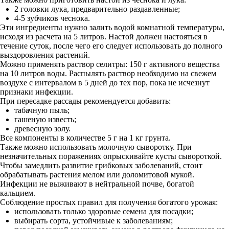
2 головки лука, предварительно раздавленные;
4-5 зубчиков чеснока.
Эти ингредиенты нужно залить водой комнатной температуры,
исходя из расчета на 5 литров. Настой должен настояться в
течение суток, после чего его следует использовать до полного
выздоровления растений.
Можно применять раствор селитры: 150 г активного вещества
на 10 литров воды. Распылять раствор необходимо на свежем
воздухе с интервалом в 5 дней до тех пор, пока не исчезнут
признаки инфекции.
При пересадке рассады рекомендуется добавить:
табачную пыль;
гашеную известь;
древесную золу.
Все компоненты в количестве 5 г на 1 кг грунта.
Также можно использовать молочную сыворотку. При
незначительных поражениях опрыскивайте кусты сывороткой.
Чтобы замедлить развитие грибковых заболеваний, стоит
обрабатывать растения мелом или доломитовой мукой.
Инфекции не выживают в нейтральной почве, богатой
кальцием.
Соблюдение простых правил для получения богатого урожая:
использовать только здоровые семена для посадки;
выбирать сорта, устойчивые к заболеваниям;