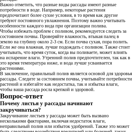
Важно отметить, что разные виды рассады имеют разные
потребности в воде. Например, некоторые растения
предпочитают более сухие условия, в то время как другие
требуют постоянного увлажнения. Поэтому важно учитывать
особенности каждого вида при организации полива.
Чтобы избежать проблем с поливом, рекомендуется следить за
состоянием почвы. Проверяйте влажность, втыкая палец в
землю на глубину около 2-3 см. Если почва сухая, пора полить.
Если же она влажная, лучше подождать с поливом. Также стоит
учитывать, что время суток, когда вы поливаете, может влиять
на испарение влаги. Утренний полив предпочтителен, так как в
это время температура ниже, и вода лучше усваивается
растениями.
В заключение, правильный полив является основой для здоровья
рассады. Следите за состоянием почвы, учитывайте потребности
растений и избегайте как недостатка, так и избытка влаги,
чтобы ваша рассада росла крепкой и здоровой.
Вопрос-ответ
Почему листья у рассады начинают
закручиваться?
Закручивание листьев у рассады может быть вызвано
несколькими факторами, включая недостаток влаги,
неправильный полив или избыток удобрений. Также это может
быть следствием воздействия вредителей или болезней, таких