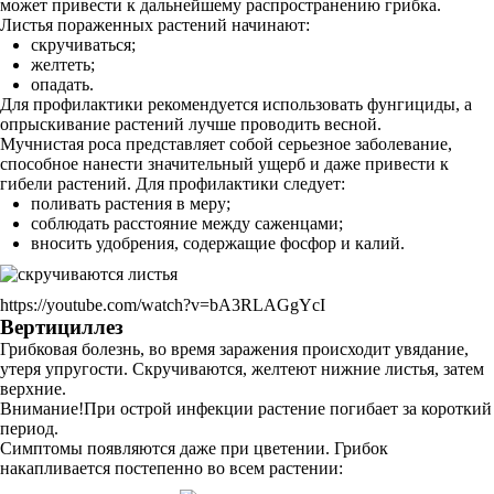
может привести к дальнейшему распространению грибка.
Листья пораженных растений начинают:
скручиваться;
желтеть;
опадать.
Для профилактики рекомендуется использовать фунгициды, а
опрыскивание растений лучше проводить весной.
Мучнистая роса представляет собой серьезное заболевание,
способное нанести значительный ущерб и даже привести к
гибели растений. Для профилактики следует:
поливать растения в меру;
соблюдать расстояние между саженцами;
вносить удобрения, содержащие фосфор и калий.
https://youtube.com/watch?v=bA3RLAGgYcI
Вертициллез
Грибковая болезнь, во время заражения происходит увядание,
утеря упругости. Скручиваются, желтеют нижние листья, затем
верхние.
Внимание!При острой инфекции растение погибает за короткий
период.
Симптомы появляются даже при цветении. Грибок
накапливается постепенно во всем растении: