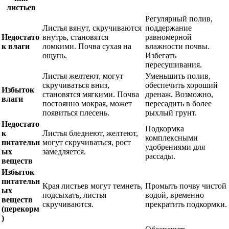
листьев
Регулярный полив,
Листья вянут, скручиваются
поддержание
Недостато
внутрь, становятся
равномерной
к влаги
ломкими. Почва сухая на
влажности почвы.
ощупь.
Избегать
пересушивания.
Листья желтеют, могут
Уменьшить полив,
скручиваться вниз,
обеспечить хороший
Избыток
становятся мягкими. Почва
дренаж. Возможно,
влаги
постоянно мокрая, может
пересадить в более
появиться плесень.
рыхлый грунт.
Недостато
Подкормка
к
Листья бледнеют, желтеют,
комплексными
питательн
могут скручиваться, рост
удобрениями для
ых
замедляется.
рассады.
веществ
Избыток
питательн
Края листьев могут темнеть,
Промыть почву чистой
ых
подсыхать, листья
водой, временно
веществ
скручиваются.
прекратить подкормки.
(перекорм
)