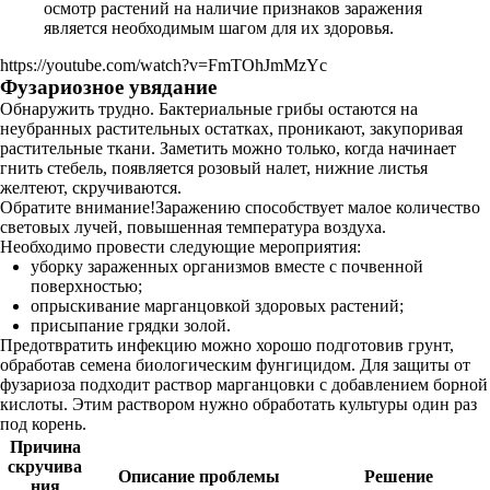
осмотр растений на наличие признаков заражения
является необходимым шагом для их здоровья.
https://youtube.com/watch?v=FmTOhJmMzYc
Фузариозное увядание
Обнаружить трудно. Бактериальные грибы остаются на
неубранных растительных остатках, проникают, закупоривая
растительные ткани. Заметить можно только, когда начинает
гнить стебель, появляется розовый налет, нижние листья
желтеют, скручиваются.
Обратите внимание!Заражению способствует малое количество
световых лучей, повышенная температура воздуха.
Необходимо провести следующие мероприятия:
уборку зараженных организмов вместе с почвенной
поверхностью;
опрыскивание марганцовкой здоровых растений;
присыпание грядки золой.
Предотвратить инфекцию можно хорошо подготовив грунт,
обработав семена биологическим фунгицидом. Для защиты от
фузариоза подходит раствор марганцовки с добавлением борной
кислоты. Этим раствором нужно обработать культуры один раз
под корень.
Причина
скручива
Описание проблемы
Решение
ния