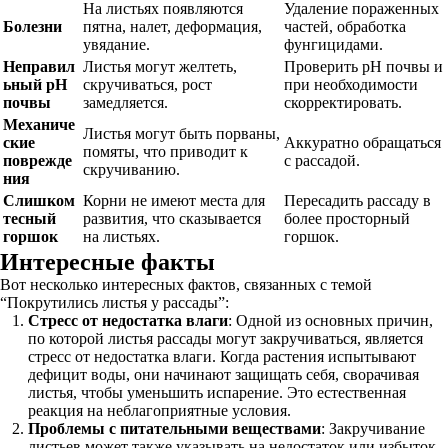
На листьях появляются
Удаление пораженных
Болезни
пятна, налет, деформация,
частей, обработка
увядание.
фунгицидами.
Неправил
Листья могут желтеть,
Проверить pH почвы и
ьный pH
скручиваться, рост
при необходимости
почвы
замедляется.
скорректировать.
Механиче
Листья могут быть порваны,
ские
Аккуратно обращаться
помяты, что приводит к
поврежде
с рассадой.
скручиванию.
ния
Слишком
Корни не имеют места для
Пересадить рассаду в
тесный
развития, что сказывается
более просторный
горшок
на листьях.
горшок.
Интересные факты
Вот несколько интересных фактов, связанных с темой
“Покрутились листья у рассады”:
Стресс от недостатка влаги
: Одной из основных причин,
по которой листья рассады могут закручиваться, является
стресс от недостатка влаги. Когда растения испытывают
дефицит воды, они начинают защищать себя, сворачивая
листья, чтобы уменьшить испарение. Это естественная
реакция на неблагоприятные условия.
Проблемы с питательными веществами
: Закручивание
листьев может также указывать на недостаток или избыток