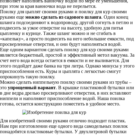
позволяет наполнять ванночку водой по мере ее уменьшения,
при этом за края ванночки вода не перельется.
Поилку для цыплят своими руками и поилку для кур своими
руками еще
можно сделать из садового шланга
. Один конец
шланга подсоединяют к водопроводу, другой согнуть в петлю и
подвесить за узкое отверстие на высоту, удобную для питья
цыпленку и курице. Также шланг можно и не сгибать в
«капельку», а просто подвесить на него небольшие емкости, под
просверленные отверстия, и они будут наполняться водой.
Еще одним вариантом сделать поилку для кур своими руками
является бюджетный, простой и эффективный метол вакуума. За
счет него вода всегда остается в емкости и не выливается. Для
этого подойдет даже банка на три литра. Однако минусы у этого
приспособления есть. Куры и цыплята с легкостью смогут
опрокинуть такую поилку.
Можно сделать ниппельную поилку своими руками из трубы –
это
упрощенный вариант
. В крышке пластиковой бутылки или
в дне ведра дрелью просверливают отверстия, в них вставляют
ниппели и наполняют приспособление водой. Наша поилка
готова, остается конструкцию поместить в удобное место.
Для изобретений своими руками отлично подходит пластик.
Нам при изготовлении еще одного вида самодельных поилок
понадобятся пластиковые бутылки. У двухлитровой бутылки