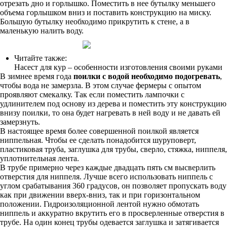
отрезать дно и горлышко. Поместить в нее бутылку меньшего
объема горлышком вниз и поставить конструкцию на миску.
Большую бутылку необходимо прикрутить к стене, а в
маленькую налить воду.
Читайте также:
Насест для кур – особенности изготовления своими руками
В зимнее время года
поилки с водой необходимо подогревать
,
чтобы вода не замерзла. В этом случае фермеры с опытом
проявляют смекалку. Так если поместить лампочки с
удлинителем под основу из дерева и поместить эту конструкцию
внизу поилки, то она будет нагревать в ней воду и не давать ей
замерзнуть.
В настоящее время более совершенной поилкой является
ниппельная. Чтобы ее сделать понадобится шуруповерт,
пластиковая труба, заглушка для трубы, сверло, стяжка, ниппеля,
уплотнительная лента.
В трубе примерно через каждые двадцать пять см высверлить
отверстия для ниппеля. Лучше всего использовать ниппель с
углом срабатывания 360 градусов, он позволяет пропускать воду
как при движении вверх-вниз, так и при горизонтальном
положении. Гидроизоляционной лентой нужно обмотать
ниппель и аккуратно вкрутить его в просверленные отверстия в
трубе. На один конец трубы одевается заглушка и затягивается