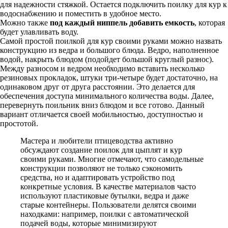
для надежности стяжкой. Остается подключить поилку для кур к
водоснабжению и поместить в удобное место.
Можно также
под каждый ниппель добавить емкость
, которая
будет улавливать воду.
Самой простой поилкой для кур своими руками можно назвать
конструкцию из ведра и большого блюда. Ведро, наполненное
водой, накрыть блюдом (подойдет большой круглый разнос).
Между разносом и ведром необходимо вставить несколько
резиновых прокладок, штуки три-четыре будет достаточно, на
одинаковом друг от друга расстоянии. Это делается для
обеспечения доступа минимального количества воды. Далее,
перевернуть поильник вниз блюдом и все готово. Данный
вариант отличается своей мобильностью, доступностью и
простотой.
Мастера и любители птицеводства активно
обсуждают создание поилок для цыплят и кур
своими руками. Многие отмечают, что самодельные
конструкции позволяют не только сэкономить
средства, но и адаптировать устройство под
конкретные условия. В качестве материалов часто
используют пластиковые бутылки, ведра и даже
старые контейнеры. Пользователи делятся своими
находками: например, поилки с автоматической
подачей воды, которые минимизируют