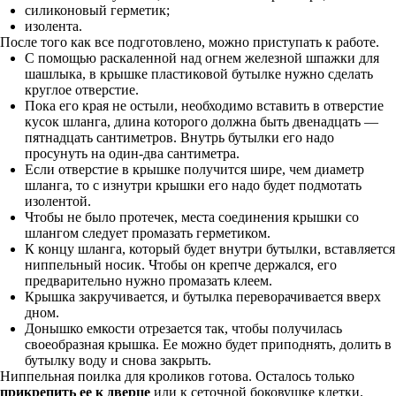
силиконовый герметик;
изолента.
После того как все подготовлено, можно приступать к работе.
С помощью раскаленной над огнем железной шпажки для
шашлыка, в крышке пластиковой бутылке нужно сделать
круглое отверстие.
Пока его края не остыли, необходимо вставить в отверстие
кусок шланга, длина которого должна быть двенадцать —
пятнадцать сантиметров. Внутрь бутылки его надо
просунуть на один-два сантиметра.
Если отверстие в крышке получится шире, чем диаметр
шланга, то с изнутри крышки его надо будет подмотать
изолентой.
Чтобы не было протечек, места соединения крышки со
шлангом следует промазать герметиком.
К концу шланга, который будет внутри бутылки, вставляется
ниппельный носик. Чтобы он крепче держался, его
предварительно нужно промазать клеем.
Крышка закручивается, и бутылка переворачивается вверх
дном.
Донышко емкости отрезается так, чтобы получилась
своеобразная крышка. Ее можно будет приподнять, долить в
бутылку воду и снова закрыть.
Ниппельная поилка для кроликов готова. Осталось только
прикрепить ее к дверце
или к сеточной боковушке клетки.