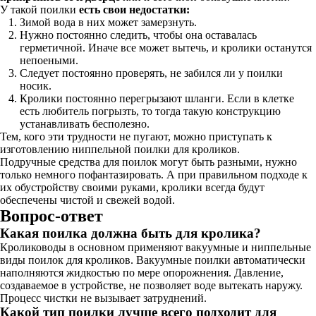
У такой поилки
есть свои недостатки:
Зимой вода в них может замерзнуть.
Нужно постоянно следить, чтобы она оставалась
герметичной. Иначе все может вытечь, и кролики останутся
непоеными.
Следует постоянно проверять, не забился ли у поилки
носик.
Кролики постоянно перегрызают шланги. Если в клетке
есть любитель погрызть, то тогда такую конструкцию
устанавливать бесполезно.
Тем, кого эти трудности не пугают, можно приступать к
изготовлению ниппельной поилки для кроликов.
Подручные средства для поилок могут быть разными, нужно
только немного пофантазировать. А при правильном подходе к
их обустройству своими руками, кролики всегда будут
обеспечены чистой и свежей водой.
Вопрос-ответ
Какая поилка должна быть для кролика?
Кролиководы в основном применяют вакуумные и ниппельные
виды поилок для кроликов. Вакуумные поилки автоматически
наполняются жидкостью по мере опорожнения. Давление,
создаваемое в устройстве, не позволяет воде вытекать наружу.
Процесс чистки не вызывает затруднений.
Какой тип поилки лучше всего подходит для