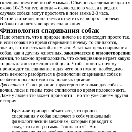
склещиванием или позой «замка». Обычно склещивание длится
около 10-15 минут, иногда – около одного часа, а в редких
случаях собаки могут простоять в позе замка 2-3 часа.
В этой статье мы попытаемся ответить на вопрос – почему
собаки слипаются во время спаривания.
Физиология спаривания собак
Надо отметить, что в природе ничего не происходит просто так,
и если собаки во время спаривания почему-то слипаются,
значит, в этом есть какой-то смысл. А так как цель спаривания
собак, как и других животных,
заключается в оплодотворении
самки
, то можно предположить, что склещивание играет какую-
то роль для достижения этой цели. Чтобы понять, почему
происходит склещивание и для чего оно нужно, необходимо
хоть немного разобраться в физиологии спаривания собак и
особенностях анатомии их половых органов.
Для справки.
Склещивание характерно не только для собак –
волки, лисы и гиены тоже слипаются во время полового акта.
Даже у людей это может произойти – но это уже совсем другая
история.
Врачи-ветеринары объясняют, что процесс
спаривания у собак включает в себя уникальный
физиологический механизм, который приводит к
тому, что самец и самка “слипаются”. Это
происходит из-за особого анатомического строения