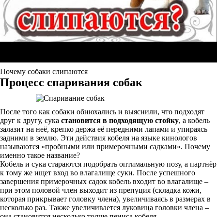
Почему собаки слипаются
Процесс спаривания собак
После того как собаки обнюхались и выяснили, что подходят
друг к другу, сука
становится в подходящую стойку
, а кобель
залазит на неё, крепко держа её передними лапами и упираясь
задними в землю. Эти действия кобеля на языке кинологов
называются «пробными или примерочными садками». Почему
именно такое название?
Кобель и сука стараются подобрать оптимальную позу, а партнёр
к тому же ищет вход во влагалище суки. После успешного
завершения примерочных садок кобель входит во влагалище –
при этом половой член выходит из препуция (складка кожи,
которая прикрывает головку члена), увеличиваясь в размерах в
несколько раз. Также увеличивается луковица головки члена –
она становится несколько толще пениса кобеля.