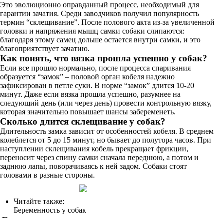
Это эволюционно оправданный процесс, необходимый для
гарантии зачатия. Среди заводчиков получил популярность
термин “склещивание”. После полового акта из-за увеличенной
головки и напряжения мышц самки собаки слипаются:
благодаря этому самец дольше остается внутри самки, и это
благоприятствует зачатию.
Как понять, что вязка прошла успешно у собак?
Если все прошло нормально, после процесса спаривания
образуется “замок” – половой орган кобеля надежно
зафиксирован в петле суки. В норме “замок” длится 10-20
минут. Даже если вязка прошла успешно, разумнее на
следующий день (или через день) провести контрольную вязку,
которая значительно повышает шансы забеременеть.
Сколько длится склещивание у собак?
Длительность замка зависит от особенностей кобеля. В среднем
колеблется от 5 до 15 минут, но бывает до полутора часов. При
наступлении склещивания кобель прекращает фрикции,
переносит через спину самки сначала переднюю, а потом и
заднюю лапы, поворачиваясь к ней задом. Собаки стоят
головами в разные стороны.
Читайте также:
Беременность у собак