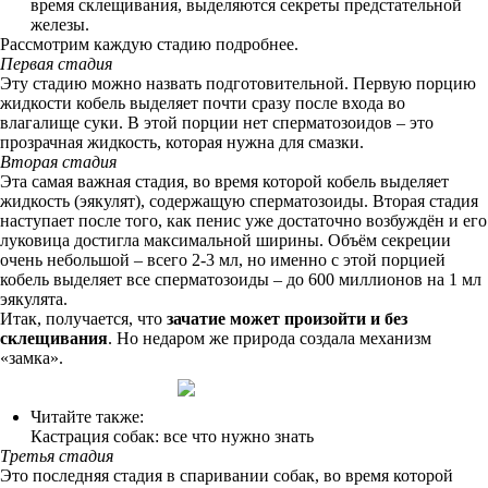
время склещивания, выделяются секреты предстательной
железы.
Рассмотрим каждую стадию подробнее.
Первая стадия
Эту стадию можно назвать подготовительной. Первую порцию
жидкости кобель выделяет почти сразу после входа во
влагалище суки. В этой порции нет сперматозоидов – это
прозрачная жидкость, которая нужна для смазки.
Вторая стадия
Эта самая важная стадия, во время которой кобель выделяет
жидкость (эякулят), содержащую сперматозоиды. Вторая стадия
наступает после того, как пенис уже достаточно возбуждён и его
луковица достигла максимальной ширины. Объём секреции
очень небольшой – всего 2-3 мл, но именно с этой порцией
кобель выделяет все сперматозоиды – до 600 миллионов на 1 мл
эякулята.
Итак, получается, что
зачатие может произойти и без
склещивания
. Но недаром же природа создала механизм
«замка».
Читайте также:
Кастрация собак: все что нужно знать
Третья стадия
Это последняя стадия в спаривании собак, во время которой