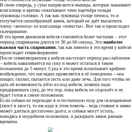
В свою очередь, у суки напрягаются мышцы, которые зажимают
влагалище и крепко охватывают член партнёра позади
луковицы головки. А так как луковица толще пениса, то и
получается своеобразный замок, который не даёт выскочить
члену «жениха» из влагалища «невесты». Вот так и происходит
склещивание.
В это время движения кобеля становятся более частыми – этот
период спаривания длится от 30 до 60 секунд. Это
наиболее
важная часть спаривания
, так как именно в это время у кобеля
происходит семяизвержение.
После семяизвержения у кобеля наступает период расслабления
– кобель наваливается на суку и может остаться в таком
положении до 5 минут. Сука в это время испытывает крайнее
возбуждение, что наглядно проявляется в её поведении – она
пищит, скулит, пытается сесть или даже лечь. Для того чтобы не
дать ей возможность уйти из-под кобеля, хозяину надо
придерживать суку, до тех пор, пока кобель не отдохнёт и не
будет готов к смене положения.
Если собаки не переходят в естественную позу для склещивания
(хвост в хвост), то им надо в этом помочь – ведь стояние в замке
может длиться достаточно долго, и собаки могут устать,
находясь в неудобном положении, и разорвать замок раньше
времени.