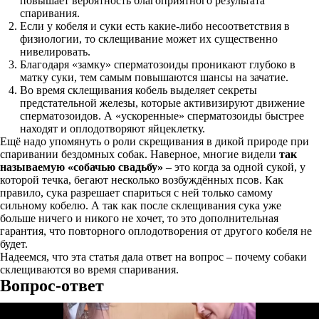
повышает вероятность благоприятного результата
спаривания.
Если у кобеля и суки есть какие-либо несоответствия в
физиологии, то склещивание может их существенно
нивелировать.
Благодаря «замку» сперматозоиды проникают глубоко в
матку суки, тем самым повышаются шансы на зачатие.
Во время склещивания кобель выделяет секреты
предстательной железы, которые активизируют движение
сперматозоидов. А «ускоренные» сперматозоиды быстрее
находят и оплодотворяют яйцеклетку.
Ещё надо упомянуть о роли скрещивания в дикой природе при
спаривании бездомных собак. Наверное, многие видели
так
называемую «собачью свадьбу»
– это когда за одной сукой, у
которой течка, бегают несколько возбуждённых псов. Как
правило, сука разрешает спариться с ней только самому
сильному кобелю. А так как после склещивания сука уже
больше ничего и никого не хочет, то это дополнительная
гарантия, что повторного оплодотворения от другого кобеля не
будет.
Надеемся, что эта статья дала ответ на вопрос – почему собаки
склещиваются во время спаривания.
Вопрос-ответ