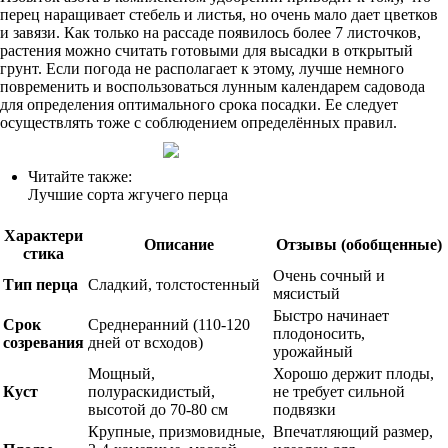
перец наращивает стебель и листья, но очень мало дает цветков
и завязи. Как только на рассаде появилось более 7 листочков,
растения можно считать готовыми для высадки в открытый
грунт. Если погода не располагает к этому, лучше немного
повременить и воспользоваться лунным календарем садовода
для определения оптимального срока посадки. Ее следует
осуществлять тоже с соблюдением определённых правил.
Читайте также:
Лучшие сорта жгучего перца
Характери
Описание
Отзывы (обобщенные)
стика
Очень сочный и
Тип перца
Сладкий, толстостенный
мясистый
Быстро начинает
Срок
Среднеранний (110-120
плодоносить,
созревания
дней от всходов)
урожайный
Мощный,
Хорошо держит плоды,
Куст
полураскидистый,
не требует сильной
высотой до 70-80 см
подвязки
Крупные, призмовидные,
Впечатляющий размер,