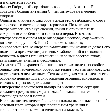
и в открытом грунте.
Факт:
Гибридный сорт болгарского перца Атлантик F1
содержит больше витамина С, чем цитрусовые и черная
смородина.
Одним из ключевых факторов успеха этого гибридного сорта
являются его вкусовые характеристики. По мнению
потребителей, его вкус свежий, яркий и оригинальный,
сохраняя все особенности салатного перца. Его часто
употребляют в сыром виде благодаря высокому содержанию
витаминов группы В, РР и С, а также множеству
микроэлементов. Минерально-витаминный комплекс делает его
полезным при лечении различных заболеваний и позволяет
включать в диеты при истощении, нервных расстройствах,
авитаминозе, анемии и бессоннице.
Атлантик F1 сохраняет большинство своих полезных свойств,
однако при термической обработке теряет часть витаминов, хотя
вкус остается неизменным. Сочная и сладкая мякоть делает его
особенно ценным для приготовления овощных консервов, в
состав которых входит сладкий перец.
Интересно:
Косметологи выбирают именно этот сорт для
создания средств для ухода за кожей, а также питательных
смесей для волос и ногтей.
В состоянии технической спелости плоды имеют насыщенный
зеленый цвет, который при правильном хранении и
транспортировке может измениться на красный.