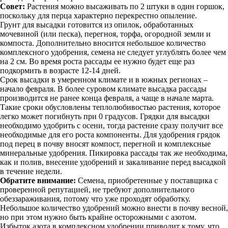
Совет:
Растения можно высаживать по 2 штуки в один горшок,
поскольку для перца характерно перекрестно опыление.
Грунт для высадки готовится из опилок, обработанных
мочевиной (или песка), перегноя, торфа, огородной земли и
компоста. Дополнительно вносится небольшое количество
комплексного удобрения, семена не следует углублять более чем
на 2 см. Во время роста рассады ее нужно будет еще раз
подкормить в возрасте 12-14 дней.
Срок высадки в умеренном климате и в южных регионах –
начало февраля. В более суровом климате высадка рассады
производится не ранее конца февраля, а чаще в начале марта.
Такие сроки обусловлены теплолюбивостью растения, которое
легко может погибнуть при 0 градусов. Грядки для высадки
необходимо удобрить с осени, тогда растение сразу получит все
необходимые для его роста компоненты. Для удобрения грядок
под перец в почву вносят компост, перегной и комплексные
минеральные удобрения. Пикировка рассады так же необходима,
как и полив, внесение удобрений и закаливание перед высадкой
в течение недели.
Обратите внимание:
Семена, приобретенные у поставщика с
проверенной репутацией, не требуют дополнительного
обеззараживания, потому что уже проходят обработку.
Небольшое количество удобрений можно внести в почву весной,
но при этом нужно быть крайне осторожными с азотом.
Избыток азота в комплексном удобрении приводит к тому, что