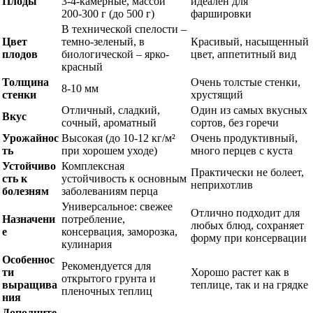
Плоды
3-4-камерные, массой
идеален для
200-300 г (до 500 г)
фаршировки
В технической спелости –
Цвет
темно-зеленый, в
Красивый, насыщенный
плодов
биологической – ярко-
цвет, аппетитный вид
красный
Толщина
Очень толстые стенки,
8-10 мм
стенки
хрустящий
Отличный, сладкий,
Один из самых вкусных
Вкус
сочный, ароматный
сортов, без горечи
Урожайнос
Высокая (до 10-12 кг/м²
Очень продуктивный,
ть
при хорошем уходе)
много перцев с куста
Устойчиво
Комплексная
Практически не болеет,
сть к
устойчивость к основным
неприхотлив
болезням
заболеваниям перца
Универсальное: свежее
Отлично подходит для
Назначени
потребление,
любых блюд, сохраняет
е
консервация, заморозка,
форму при консервации
кулинария
Особеннос
Рекомендуется для
ти
Хорошо растет как в
открытого грунта и
выращива
теплице, так и на грядке
пленочных теплиц
ния
Дополните