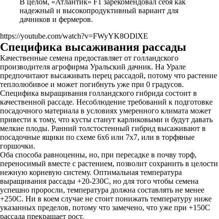
В целом, «Атлантик» F1 зарекомендовал себя как
надежный и высокопродуктивный вариант для
дачников и фермеров.
https://youtube.com/watch?v=FWyYK8ODlXE
Специфика высаживания рассады
Качественные семена предоставляет от голландского
производителя агрофирма Уральский дачник. На Урале
предпочитают высаживать перец рассадой, потому что растение
теплолюбивое и может погибнуть уже при 0 градусов.
Специфика выращивания голландского гибрида состоит в
качественной рассаде. Несоблюдение требований к подготовке
посадочного материала в условиях умеренного климата может
привести к тому, что кусты станут карликовыми и будут давать
мелкие плоды. Ранний толстостенный гибрид высаживают в
посадочные ящики по схеме 6х6 или 7х7, или в торфяные
горшочки.
Оба способа равноценны, но, при пересадке в почву торф,
переносимый вместе с растением, позволит сохранить в целости
нежную корневую систему. Оптимальная температура
выращивания рассады +20-230С, но для того чтобы семена
успешно проросли, температура должна составлять не менее
+250С. Ни в коем случае не стоит понижать температуру ниже
указанных пределов, потому что замечено, что уже при +150С
рассада прекращает рост.