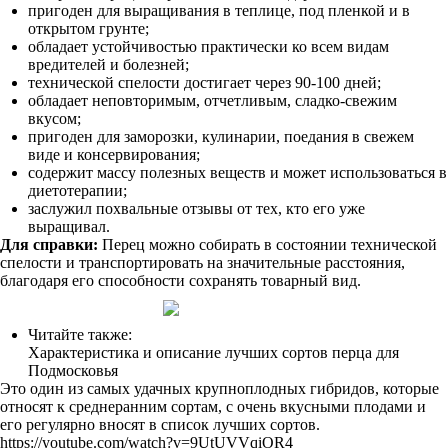
пригоден для выращивания в теплице, под пленкой и в
открытом грунте;
обладает устойчивостью практически ко всем видам
вредителей и болезней;
технической спелости достигает через 90-100 дней;
обладает неповторимым, отчетливым, сладко-свежим
вкусом;
пригоден для заморозки, кулинарии, поедания в свежем
виде и консервирования;
содержит массу полезных веществ и может использоваться в
диетотерапии;
заслужил похвальные отзывы от тех, кто его уже
выращивал.
Для справки:
Перец можно собирать в состоянии технической
спелости и транспортировать на значительные расстояния,
благодаря его способности сохранять товарный вид.
Читайте также:
Характеристика и описание лучших сортов перца для
Подмосковья
Это один из самых удачных крупноплодных гибридов, которые
относят к среднеранним сортам, с очень вкусными плодами и
его регулярно вносят в список лучших сортов.
https://youtube.com/watch?v=9UtUVVqiOR4