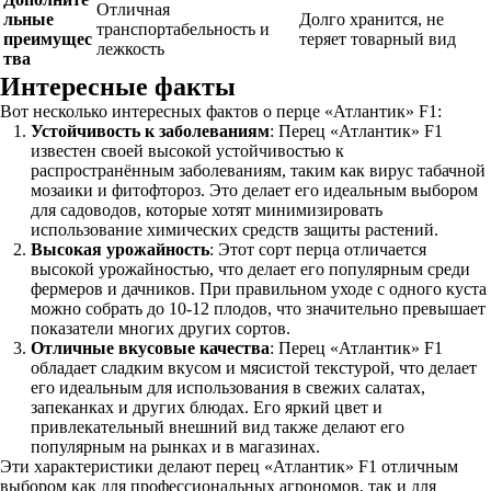
Отличная
льные
Долго хранится, не
транспортабельность и
преимущес
теряет товарный вид
лежкость
тва
Интересные факты
Вот несколько интересных фактов о перце «Атлантик» F1:
Устойчивость к заболеваниям
: Перец «Атлантик» F1
известен своей высокой устойчивостью к
распространённым заболеваниям, таким как вирус табачной
мозаики и фитофтороз. Это делает его идеальным выбором
для садоводов, которые хотят минимизировать
использование химических средств защиты растений.
Высокая урожайность
: Этот сорт перца отличается
высокой урожайностью, что делает его популярным среди
фермеров и дачников. При правильном уходе с одного куста
можно собрать до 10-12 плодов, что значительно превышает
показатели многих других сортов.
Отличные вкусовые качества
: Перец «Атлантик» F1
обладает сладким вкусом и мясистой текстурой, что делает
его идеальным для использования в свежих салатах,
запеканках и других блюдах. Его яркий цвет и
привлекательный внешний вид также делают его
популярным на рынках и в магазинах.
Эти характеристики делают перец «Атлантик» F1 отличным
выбором как для профессиональных агрономов, так и для