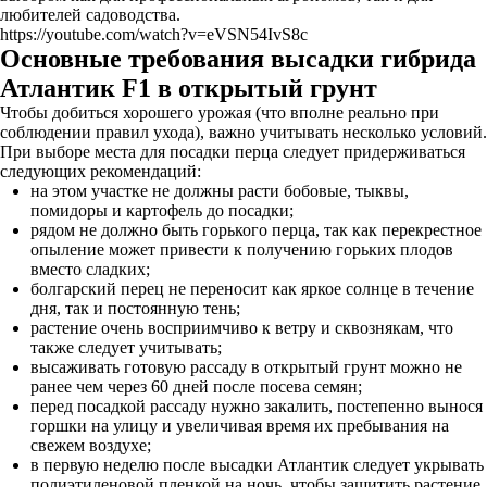
любителей садоводства.
https://youtube.com/watch?v=eVSN54IvS8c
Основные требования высадки гибрида
Атлантик F1 в открытый грунт
Чтобы добиться хорошего урожая (что вполне реально при
соблюдении правил ухода), важно учитывать несколько условий.
При выборе места для посадки перца следует придерживаться
следующих рекомендаций:
на этом участке не должны расти бобовые, тыквы,
помидоры и картофель до посадки;
рядом не должно быть горького перца, так как перекрестное
опыление может привести к получению горьких плодов
вместо сладких;
болгарский перец не переносит как яркое солнце в течение
дня, так и постоянную тень;
растение очень восприимчиво к ветру и сквознякам, что
также следует учитывать;
высаживать готовую рассаду в открытый грунт можно не
ранее чем через 60 дней после посева семян;
перед посадкой рассаду нужно закалить, постепенно вынося
горшки на улицу и увеличивая время их пребывания на
свежем воздухе;
в первую неделю после высадки Атлантик следует укрывать
полиэтиленовой пленкой на ночь, чтобы защитить растение