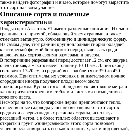
также найдете фотографии и видео, которые помогут вырастить
этот сорт на своем участке.
Описание сорта и полезные
характеристики
Плоды сорта Атлантик F1 имеют различные описания. Их часто
сравнивают с призмой, обладающей тремя гранями, а также
отмечают вытянутую, бочковидную и цилиндрическую форму.
На самом деле, этот ранний крупноплодный гибрид обладает
классической формой болгарского перца, выделяясь среди
аналогичных сортов своими размерами и вкусом.
В поперечнике разрезанный перец достигает 12 см, его шкурка
очень тонкая, а мякоть имеет толщину 10-11 мм. Длина овоща
составляет 17-20 см, а средний вес колеблется от 350 до 450
граммов. При оптимальных условиях и внимательном поливе
огородники иногда получают плоды весом около
полкилограмма. Кусты этого гибрида вырастают выше метра и
характеризуются крепким стеблем и листьями насыщенного
зеленого цвета.
Несмотря на то, что болгарские перцы предпочитают тепло,
отечественные садоводы успешно выращивают этот сорт в
средних и северо-западных регионах страны, используя
рассадный метод, а в более теплых областях высаживают в
открытый грунт. Универсальность этого сорта позволяет
успешно культивировать его как в теплицах, так и под пленкой,