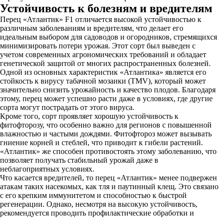
Устойчивость к болезням и вредителям
Перец «Атлантик» F1 отличается высокой устойчивостью к
различным заболеваниям и вредителям, что делает его
идеальным выбором для садоводов и огородников, стремящихся
минимизировать потери урожая. Этот сорт был выведен с
учетом современных агрономических требований и обладает
генетической защитой от многих распространенных болезней.
Одной из основных характеристик «Атлантика» является его
стойкость к вирусу табачной мозаики (TMV), который может
значительно снизить урожайность и качество плодов. Благодаря
этому, перец может успешно расти даже в условиях, где другие
сорта могут пострадать от этого вируса.
Кроме того, сорт проявляет хорошую устойчивость к
фитофторозу, что особенно важно для регионов с повышенной
влажностью и частыми дождями. Фитофтороз может вызывать
гниение корней и стеблей, что приводит к гибели растений.
«Атлантик» же способен противостоять этому заболеванию, что
позволяет получать стабильный урожай даже в
неблагоприятных условиях.
Что касается вредителей, то перец «Атлантик» менее подвержен
атакам таких насекомых, как тля и паутинный клещ. Это связано
с его крепким иммунитетом и способностью к быстрой
регенерации. Однако, несмотря на высокую устойчивость,
рекомендуется проводить профилактические обработки и