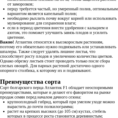
от заморозков;
перцу требуется частый, но умеренный полив, оптимальным
вариантом является капельный полив;
необходимо рыхлить почву вокруг корней или использовать
мульчирование для сохранения влаги;
если в период цветения внести удобрения с кальцием и
азотом, это поможет улучшить завязь плодов и усилить
цветение.
Важно!
Атлантик относится к высокорослым растениям,
поэтому его обязательно нужно подвязывать или устанавливать
шпалеры. Также следует удалять лишние листья, что
способствует росту плодов и увеличению количества цветков.
Однако обрезку листьев стоит проводить только после сбора
спелых овощей. Для парных растений достаточно одного
опорного столбика, к которому их и подвязывают.
Преимущества сорта
Сорт болгарского перца Атлантик F1 обладает неоспоримыми
преимуществами, которые и делают его фаворитом на рынке
продаж семян перед началом дачного сезона:
крупноплодный гибрид, который при умелом уходе можно
вырастить до почти полкилограмма;
растет на крепких высоких (до 105 см) кустах, стебель
которых в процессе роста становится деревянистым;