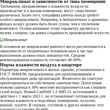
Микроклимат в зависимости от типа помещений
Требования, предъявляемые к влажности воздуха на
производстве и в жилом помещении, могут существенно
различаться. Более того, специфика работы иногда требует
особого микроклимата. Например, в библиотечных и архивных
фондах воздух должен быть более сухим, чем в тепличном
комплексе. Особое внимание этому параметру уделяется в
музеях, галереях, где важна сохранность произведений искусств.
В основном же микроклимат рабочего места рассчитывается в
зависимости от потраченных человеком ккал в час при
выполнении должностных обязанностей. Средняя
рекомендованная влажность составляет 40–60%.
Норма влажности воздуха в квартире
Параметры микроклимата в жилых зданиях, установленные в
ГОСТ 30494-96, предназначены для проектировщиков и
обслуживающих дома организаций. Физиологи же советуют
ориентироваться на собственное самочувствие. Допустимая
нижняя граница в 30% многими воспринимается как слишком
сухой воздух. Новый СанПиН 1.2.3685-21, вступивший в
действие с 1 марта 2021 г., не устанавливает оптимальную для
человека влажность в подсобных помещениях, на кухне,
ванной, туалете. В спальне, гостиной и других комнатах этот
параметр составляет 30–60%.