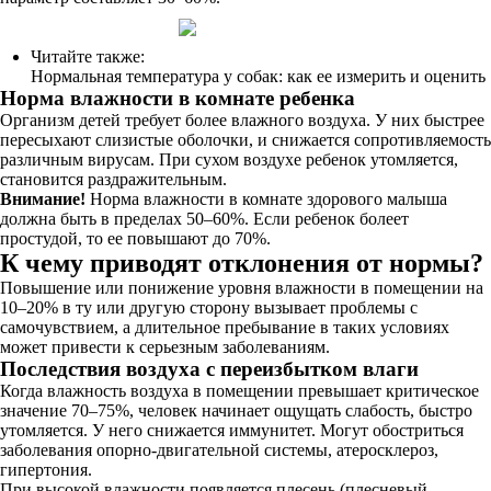
Читайте также:
Нормальная температура у собак: как ее измерить и оценить
Норма влажности в комнате ребенка
Организм детей требует более влажного воздуха. У них быстрее
пересыхают слизистые оболочки, и снижается сопротивляемость
различным вирусам. При сухом воздухе ребенок утомляется,
становится раздражительным.
Внимание!
Норма влажности в комнате здорового малыша
должна быть в пределах 50–60%. Если ребенок болеет
простудой, то ее повышают до 70%.
К чему приводят отклонения от нормы?
Повышение или понижение уровня влажности в помещении на
10–20% в ту или другую сторону вызывает проблемы с
самочувствием, а длительное пребывание в таких условиях
может привести к серьезным заболеваниям.
Последствия воздуха с переизбытком влаги
Когда влажность воздуха в помещении превышает критическое
значение 70–75%, человек начинает ощущать слабость, быстро
утомляется. У него снижается иммунитет. Могут обостриться
заболевания опорно-двигательной системы, атеросклероз,
гипертония.
При высокой влажности появляется плесень (плесневый