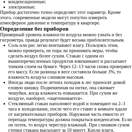
конденсационные;
электронные.
Прибор достаточно точно определяет этот параметр. Кроме
этого, современные модели могут попутно измерить
атмосферное давление и температуру в квартире.
Определение без приборов
Примерный уровень влажности воздуха можно узнать и без
гигрометра, правда результат будет весьма приблизительным.
Соль или рис легко впитывают влагу. Пользуясь этим,
можно проверить, не пора ли принимать меры, чтобы
сделать воздух более сухим. Стакан с одним из
вышеперечисленных продуктов взвешивают и рассыпают
тонким слоем на бумаге. Через 12–13 часов снова проверяют
его массу. Если разница в весе составила больше 3%, то
влажность воздуха слишком высокая.
Иногда люди после летних походов в лес приносят домой
еловую шишку. Подвешенная на нитке, она сжимает
чешуйки, когда влажность повышается. При сухом же
воздухе, наоборот, «ощетинивается».
Стеклянный стакан наполняют водой и помещают на 2–3
часа в холодильник, после чего его ставят в комнате вдали
от нагревательных приборов. Наружная часть емкости от
перепада температуры должна покрыться конденсатом. Если
он потек, то воздух чересчур влажный. При слишком сухом
стенки стакана высыхают за 10 минут. Капли влаги,