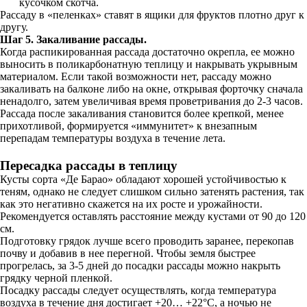
кусочком скотча.
Рассаду в «пеленках» ставят в ящики для фруктов плотно друг к
другу.
Шаг 5. Закаливание рассады.
Когда распикированная рассада достаточно окрепла, ее можно
выносить в поликарбонатную теплицу и накрывать укрывным
материалом. Если такой возможности нет, рассаду можно
закаливать на балконе либо на окне, открывая форточку сначала
ненадолго, затем увеличивая время проветривания до 2-3 часов.
Рассада после закаливания становится более крепкой, менее
прихотливой, формируется «иммунитет» к внезапным
перепадам температуры воздуха в течение лета.
Пересадка рассады в теплицу
Кусты сорта «Де Барао» обладают хорошей устойчивостью к
теням, однако не следует слишком сильно затенять растения, так
как это негативно скажется на их росте и урожайности.
Рекомендуется оставлять расстояние между кустами от 90 до 120
см.
Подготовку грядок лучше всего проводить заранее, перекопав
почву и добавив в нее перегной. Чтобы земля быстрее
прогрелась, за 3-5 дней до посадки рассады можно накрыть
грядку черной пленкой.
Посадку рассады следует осуществлять, когда температура
воздуха в течение дня достигает +20… +22°С, а ночью не