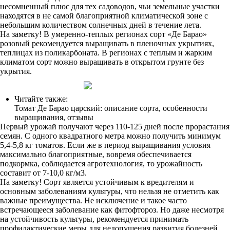
несомненный плюс для тех садоводов, чьи земельные участки
находятся в не самой благоприятной климатической зоне с
небольшим количеством солнечных дней в течение лета.
На заметку! В умеренно-теплых регионах сорт «Де Барао»
розовый рекомендуется выращивать в пленочных укрытиях,
теплицах из поликарбоната. В регионах с теплым и жарким
климатом сорт можно выращивать в открытом грунте без
укрытия.
Читайте также:
Томат Де Барао царский: описание сорта, особенности
выращивания, отзывы
Первый урожай получают через 110-125 дней после прорастания
семян. С одного квадратного метра можно получить минимум
5,4-5,8 кг томатов. Если же в период выращивания условия
максимально благоприятные, вовремя обеспечивается
подкормка, соблюдается агротехнология, то урожайность
составит от 7-10,0 кг/м3.
На заметку! Сорт является устойчивым к вредителям и
основным заболеваниям культуры, что нельзя не отметить как
важные преимущества. Не исключение и такое часто
встречающееся заболевание как фитофтороз. Но даже несмотря
на устойчивость культуры, рекомендуется принимать
профилактические меры для недопущения развития болезней.