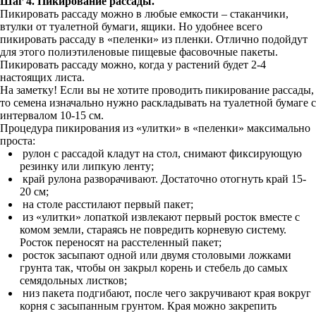
Шаг 4. Пикирование рассады.
Пикировать рассаду можно в любые емкости – стаканчики,
втулки от туалетной бумаги, ящики. Но удобнее всего
пикировать рассаду в «пеленки» из пленки. Отлично подойдут
для этого полиэтиленовые пищевые фасовочные пакеты.
Пикировать рассаду можно, когда у растений будет 2-4
настоящих листа.
На заметку! Если вы не хотите проводить пикирование рассады,
то семена изначально нужно раскладывать на туалетной бумаге с
интервалом 10-15 см.
Процедура пикирования из «улитки» в «пеленки» максимально
проста:
рулон с рассадой кладут на стол, снимают фиксирующую
резинку или липкую ленту;
край рулона разворачивают. Достаточно отогнуть край 15-
20 см;
на столе расстилают первый пакет;
из «улитки» лопаткой извлекают первый росток вместе с
комом земли, стараясь не повредить корневую систему.
Росток переносят на расстеленный пакет;
росток засыпают одной или двумя столовыми ложками
грунта так, чтобы он закрыл корень и стебель до самых
семядольных листков;
низ пакета подгибают, после чего закручивают края вокруг
корня с засыпанным грунтом. Края можно закрепить