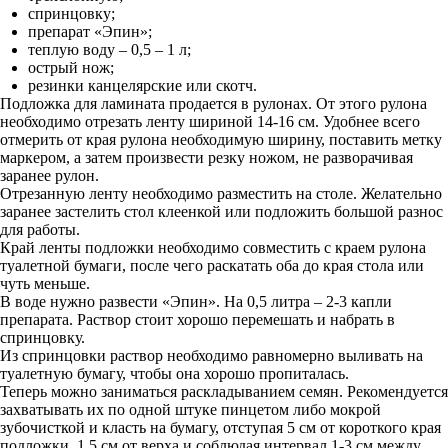
спринцовку;
препарат «Эпин»;
теплую воду – 0,5 – 1 л;
острый нож;
резинки канцелярские или скотч.
Подложка для ламината продается в рулонах. От этого рулона
необходимо отрезать ленту шириной 14-16 см. Удобнее всего
отмерить от края рулона необходимую ширину, поставить метку
маркером, а затем произвести резку ножом, не разворачивая
заранее рулон.
Отрезанную ленту необходимо разместить на столе. Желательно
заранее застелить стол клеенкой или подложить большой разнос
для работы.
Край ленты подложки необходимо совместить с краем рулона
туалетной бумаги, после чего раскатать оба до края стола или
чуть меньше.
В воде нужно развести «Эпин». На 0,5 литра – 2-3 капли
препарата. Раствор стоит хорошо перемешать и набрать в
спринцовку.
Из спринцовки раствор необходимо равномерно выливать на
туалетную бумагу, чтобы она хорошо пропиталась.
Теперь можно заниматься раскладыванием семян. Рекомендуется
захватывать их по одной штуке пинцетом либо мокрой
зубочисткой и класть на бумагу, отступая 5 см от короткого края
подложки, 1,5 см от верха и соблюдая интервал 1-3 см между