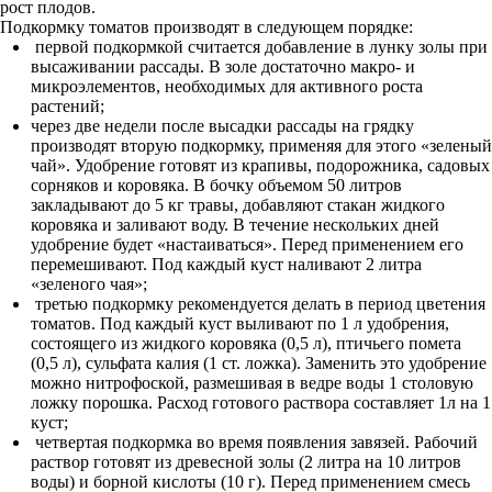
рост плодов.
Подкормку томатов производят в следующем порядке:
первой подкормкой считается добавление в лунку золы при
высаживании рассады. В золе достаточно макро- и
микроэлементов, необходимых для активного роста
растений;
через две недели после высадки рассады на грядку
производят вторую подкормку, применяя для этого «зеленый
чай». Удобрение готовят из крапивы, подорожника, садовых
сорняков и коровяка. В бочку объемом 50 литров
закладывают до 5 кг травы, добавляют стакан жидкого
коровяка и заливают воду. В течение нескольких дней
удобрение будет «настаиваться». Перед применением его
перемешивают. Под каждый куст наливают 2 литра
«зеленого чая»;
третью подкормку рекомендуется делать в период цветения
томатов. Под каждый куст выливают по 1 л удобрения,
состоящего из жидкого коровяка (0,5 л), птичьего помета
(0,5 л), сульфата калия (1 ст. ложка). Заменить это удобрение
можно нитрофоской, размешивая в ведре воды 1 столовую
ложку порошка. Расход готового раствора составляет 1л на 1
куст;
четвертая подкормка во время появления завязей. Рабочий
раствор готовят из древесной золы (2 литра на 10 литров
воды) и борной кислоты (10 г). Перед применением смесь