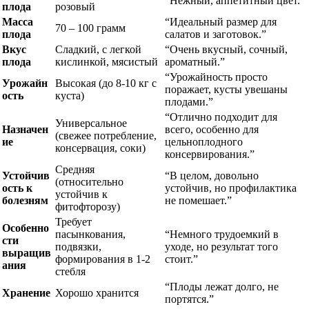
“Нежный, аппетитный цвет.”
плода
розовый
Масса
“Идеальный размер для
70 – 100 грамм
плода
салатов и заготовок.”
Вкус
Сладкий, с легкой
“Очень вкусный, сочный,
плода
кислинкой, мясистый
ароматный.”
“Урожайность просто
Урожайн
Высокая (до 8-10 кг с
поражает, кусты увешаны
ость
куста)
плодами.”
“Отлично подходит для
Универсальное
Назначен
всего, особенно для
(свежее потребление,
ие
цельноплодного
консервация, соки)
консервирования.”
Средняя
Устойчив
“В целом, довольно
(относительно
ость к
устойчив, но профилактика
устойчив к
болезням
не помешает.”
фитофторозу)
Требует
Особенно
пасынкования,
“Немного трудоемкий в
сти
подвязки,
уходе, но результат того
выращив
формирования в 1-2
стоит.”
ания
стебля
“Плоды лежат долго, не
Хранение
Хорошо хранится
портятся.”