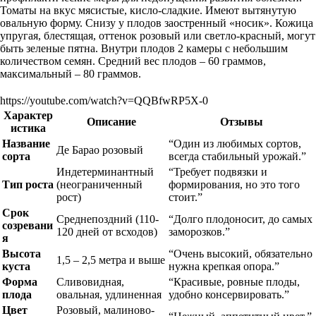
Томаты на вкус мясистые, кисло-сладкие. Имеют вытянутую
овальную форму. Снизу у плодов заостренный «носик». Кожица
упругая, блестящая, оттенок розовый или светло-красный, могут
быть зеленые пятна. Внутри плодов 2 камеры с небольшим
количеством семян. Средний вес плодов – 60 граммов,
максимальный – 80 граммов.
https://youtube.com/watch?v=QQBfwRP5X-0
Характер
Описание
Отзывы
истика
Название
“Один из любимых сортов,
Де Барао розовый
сорта
всегда стабильный урожай.”
Индетерминантный
“Требует подвязки и
Тип роста
(неограниченный
формирования, но это того
рост)
стоит.”
Срок
Среднепоздний (110-
“Долго плодоносит, до самых
созревани
120 дней от всходов)
заморозков.”
я
Высота
“Очень высокий, обязательно
1,5 – 2,5 метра и выше
куста
нужна крепкая опора.”
Форма
Сливовидная,
“Красивые, ровные плоды,
плода
овальная, удлиненная
удобно консервировать.”
Цвет
Розовый, малиново-