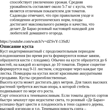
способствует увеличению урожая. Средняя
урожайность составляет около 5-7 кг с куста, что
является отличным показателем для томатов.
Садоводы отмечают, что при правильном уходе и
соблюдении агротехнических норм, плоды
достигают максимального размера и качества, что
делает Де Барао розовый настоящей находкой для
любителей домашнего огорода.
https://youtube.com/watch?v=dZSvY-13SdU
Описание куста
Куст индетерминантный с продолжительным периодом
плодоношения (во время роста формируются новые завязи,
образуются кисти с плодами). Обычно на кусте образуется до 6
кистей, на каждой из которых до 10 томатов. Первое соцветие
формируется над 9-11 листком, следующие через каждые три
листка. Помидоры на кустах висят красивыми аккуратными
гроздьями. Кусты среднеоблиственные.
Высота куста может достигать двух метров. Для таких высоких
растений требуется жесткая опора, к которой стебель
подвязывают по мере его роста.
Сорт относится к теневыносливым. Если томаты других сортов
быстро зачахнут при недостатке света, то розовый «Де Барао»
успешно будет цвести и плодоносить в тени садового дерева,
высокой изгороди и т.п. Теневыносливость сорта –