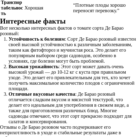
Транспор
“Плотные плоды хорошо
табельнос
Хорошая
переносят перевозку.”
ть
Интересные факты
Вот несколько интересных фактов о томате сорта Де Барао
розовый:
Устойчивость к болезням
: Сорт Де Барао розовый известен
своей высокой устойчивостью к различным заболеваниям,
таким как фитофтороз и мучнистая роса. Это делает его
популярным выбором среди садоводов, особенно в
условиях, где болезни могут быть проблемой.
Высокая урожайность
: Этот сорт может давать очень
высокий урожай — до 10-12 кг с куста при правильном
уходе. Это делает его привлекательным для тех, кто хочет
получить максимальное количество плодов с ограниченной
площади.
Отличные вкусовые качества
: Де Барао розовый
отличается сладким вкусом и мясистой текстурой, что
делает его идеальным для употребления в свежем виде, а
также для приготовления различных блюд. Многие
садоводы отмечают, что этот сорт прекрасно подходит для
салатов и консервирования.
Отзывы о Де Барао розовом часто подчеркивают его
неприхотливость в уходе и стабильные результаты даже в