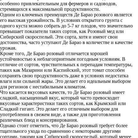
особенно привлекательным для фермеров и садоводов,
стремящихся к максимальной продуктивности.
Одним из ключевых преимуществ Де Барао розового является
его высокая урожайность. В условиях открытого грунта с
одного куста можно собрать до 5-7 кг плодов, что значительно
превышает показатели таких сортов, как Розовый мед или
Сибирский скороспелый. Эти сорта, хотя и имеют свои
достоинства, часто уступают Де Барао в количестве и качестве
урожая.
Кроме того, Де Барао розовый отличается хорошей
устойчивостью к неблагоприятным погодным условиям. В
отличие от сортов, чувствительных к перепадам температуры,
таких как Мазарини или Каспийский, этот томат способен
сохранять свою продуктивность даже в условиях недостатка
влаги или сильной жары. Это делает его идеальным выбором
для регионов с нестабильным климатом.
Что касается вкусовых качеств, то Де Барао розовый имеет
сладкий, насыщенный вкус, который часто превосходит
вкусовые характеристики таких сортов, как Крымский или
Сладкий гигант. Это делает его отличным выбором для
употребления в свежем виде, а также для приготовления
различных блюд и консервирования.
Однако стоит отметить, что Де Барао розовый требует более
тщательного ухода по сравнению с некоторыми другими
сортами, такими как Сибирский скороспелый, который менее