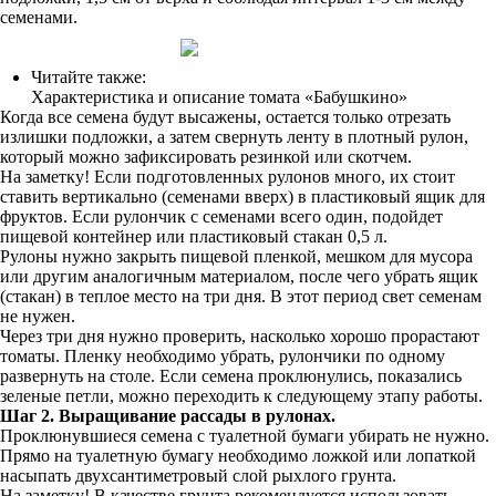
семенами.
Читайте также:
Характеристика и описание томата «Бабушкино»
Когда все семена будут высажены, остается только отрезать
излишки подложки, а затем свернуть ленту в плотный рулон,
который можно зафиксировать резинкой или скотчем.
На заметку! Если подготовленных рулонов много, их стоит
ставить вертикально (семенами вверх) в пластиковый ящик для
фруктов. Если рулончик с семенами всего один, подойдет
пищевой контейнер или пластиковый стакан 0,5 л.
Рулоны нужно закрыть пищевой пленкой, мешком для мусора
или другим аналогичным материалом, после чего убрать ящик
(стакан) в теплое место на три дня. В этот период свет семенам
не нужен.
Через три дня нужно проверить, насколько хорошо прорастают
томаты. Пленку необходимо убрать, рулончики по одному
развернуть на столе. Если семена проклюнулись, показались
зеленые петли, можно переходить к следующему этапу работы.
Шаг 2. Выращивание рассады в рулонах.
Проклюнувшиеся семена с туалетной бумаги убирать не нужно.
Прямо на туалетную бумагу необходимо ложкой или лопаткой
насыпать двухсантиметровый слой рыхлого грунта.
На заметку! В качестве грунта рекомендуется использовать