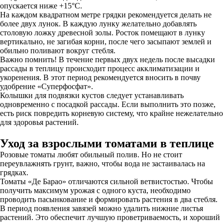
опускается ниже +15°С.
На каждом квадратном метре грядки рекомендуется делать не
более двух лунок. В каждую лунку желательно добавлять
столовую ложку древесной золы. Росток помещают в лунку
вертикально, не загибая корни, после чего засыпают землей и
обильно поливают вокруг стебля.
Важно помнить! В течение первых двух недель после высадки
рассады в теплицу происходит процесс акклиматизации и
укоренения. В этот период рекомендуется вносить в почву
удобрение «Суперфосфат».
Колышки для подвязки кустов следует устанавливать
одновременно с посадкой рассады. Если выполнить это позже,
есть риск повредить корневую систему, что крайне нежелательно
для здоровья растений.
Уход за взрослыми томатами в теплице
Розовые томаты любят обильный полив. Но не стоит
переувлажнять грунт, важно, чтобы вода не застаивалась на
грядках.
Томаты «Де Барао» отличаются сильной ветвистостью. Чтобы
получить максимум урожая с одного куста, необходимо
проводить пасынкование и формировать растения в два стебля.
В период появления завязей можно удалить нижние листья
растений. Это обеспечит лучшую проветриваемость, и хороший