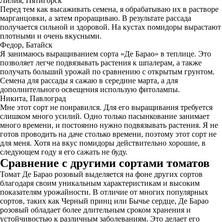
Лилия, Пятигорск
Перед тем как высаживать семена, я обрабатываю их в растворе
марганцовки, а затем проращиваю. В результате рассада
получается сильной и здоровой. На кустах помидоры вырастают
плотными и очень вкусными.
Федор, Батайск
Я занимаюсь выращиванием сорта «Де Барао» в теплице. Это
позволяет легче подвязывать растения к шпалерам, а также
получать больший урожай по сравнению с открытым грунтом.
Семена для рассады я сажаю в середине марта, а для
дополнительного освещения использую фитолампы.
Никита, Павлоград
Мне этот сорт не понравился. Для его выращивания требуется
слишком много усилий. Одно только пасынкование занимает
много времени, и постоянно нужно подвязывать растения. Я не
готов проводить на даче столько времени, поэтому этот сорт не
для меня. Хотя на вкус помидоры действительно хорошие, в
следующем году я его сажать не буду.
Сравнение с другими сортами томатов
Томат Де Барао розовый выделяется на фоне других сортов
благодаря своим уникальным характеристикам и высоким
показателям урожайности. В отличие от многих популярных
сортов, таких как Черный принц или Бычье сердце, Де Барао
розовый обладает более длительным сроком хранения и
устойчивостью к различным заболеваниям. Это делает его