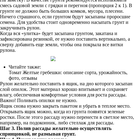
смесь садовой земли с грядки и перегноя (пропорция 2 к 1). В
грунте не должно быть больших комков, мусора, плесени.
Ничего страшного, если грунтом будут засыпаны проросшие
семена. Для удобства стоит одновременно насыпать грунт и
закручивать рулон.
Когда вся «улитка» будет засыпана грунтом, закатана и
зафиксирована резинкой, ее нужно поставить вертикально, а
сверху добавить еще земли, чтобы она покрыла все витки
рулона.
Читайте также:
Томат Желтые гребешки: описание сорта, урожайность,
фото, отзывы
Рулон желательно поставить в ящик, на дно которого засыпан
слой опилок. Этот материал хорошо впитывает и сохраняет
влагу, обеспечивая комфортные условия для роста рассады.
Важно! Поливать опилки не нужно.
Ящик снова нужно закрыть пакетом и убрать в теплое место.
Открывать ящик можно, когда из грунта появятся зеленые
ростки. После этого рассаду нужно перенести в светлое место,
например, на подоконник, либо стеллаж для рассады.
Шаг 3. Полив рассады желательно осуществлять
спринцовкой, не размывая грунт.