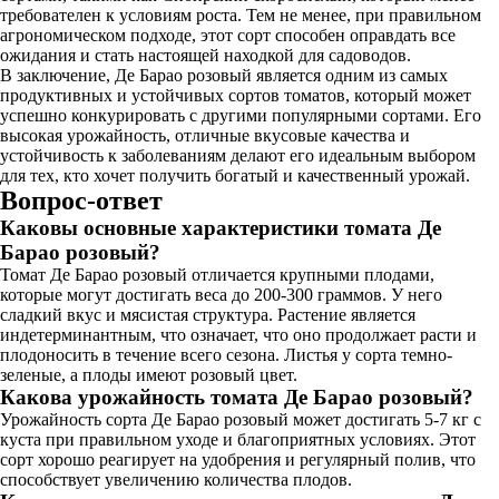
требователен к условиям роста. Тем не менее, при правильном
агрономическом подходе, этот сорт способен оправдать все
ожидания и стать настоящей находкой для садоводов.
В заключение, Де Барао розовый является одним из самых
продуктивных и устойчивых сортов томатов, который может
успешно конкурировать с другими популярными сортами. Его
высокая урожайность, отличные вкусовые качества и
устойчивость к заболеваниям делают его идеальным выбором
для тех, кто хочет получить богатый и качественный урожай.
Вопрос-ответ
Каковы основные характеристики томата Де
Барао розовый?
Томат Де Барао розовый отличается крупными плодами,
которые могут достигать веса до 200-300 граммов. У него
сладкий вкус и мясистая структура. Растение является
индетерминантным, что означает, что оно продолжает расти и
плодоносить в течение всего сезона. Листья у сорта темно-
зеленые, а плоды имеют розовый цвет.
Какова урожайность томата Де Барао розовый?
Урожайность сорта Де Барао розовый может достигать 5-7 кг с
куста при правильном уходе и благоприятных условиях. Этот
сорт хорошо реагирует на удобрения и регулярный полив, что
способствует увеличению количества плодов.