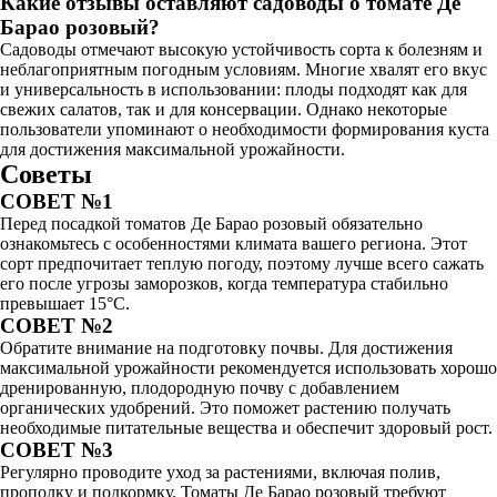
Какие отзывы оставляют садоводы о томате Де
Барао розовый?
Садоводы отмечают высокую устойчивость сорта к болезням и
неблагоприятным погодным условиям. Многие хвалят его вкус
и универсальность в использовании: плоды подходят как для
свежих салатов, так и для консервации. Однако некоторые
пользователи упоминают о необходимости формирования куста
для достижения максимальной урожайности.
Советы
СОВЕТ №1
Перед посадкой томатов Де Барао розовый обязательно
ознакомьтесь с особенностями климата вашего региона. Этот
сорт предпочитает теплую погоду, поэтому лучше всего сажать
его после угрозы заморозков, когда температура стабильно
превышает 15°C.
СОВЕТ №2
Обратите внимание на подготовку почвы. Для достижения
максимальной урожайности рекомендуется использовать хорошо
дренированную, плодородную почву с добавлением
органических удобрений. Это поможет растению получать
необходимые питательные вещества и обеспечит здоровый рост.
СОВЕТ №3
Регулярно проводите уход за растениями, включая полив,
прополку и подкормку. Томаты Де Барао розовый требуют