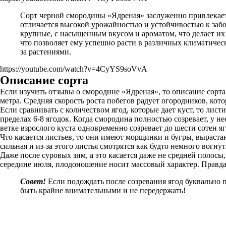
Сорт черной смородины «Ядреная» заслуженно привлекает
отличается высокой урожайностью и устойчивостью к забо
крупные, с насыщенным вкусом и ароматом, что делает их
что позволяет ему успешно расти в различных климатическ
за растениями.
https://youtube.com/watch?v=4CyYS9soVvA
Описание сорта
Если изучить отзывы о смородине «Ядреная», то описание сорта 
метра. Средняя скорость роста побегов радует огородников, кото
Если сравнивать с количеством ягод, которые дает куст, то лис
пределах 6-8 ягодок. Когда смородина полностью созревает, у н
ветке взрослого куста одновременно созревает до шести сотен яг
Что касается листьев, то они имеют морщинки и бугры, выраста
сильная и из-за этого листья смотрятся как будто немного вогнут
Даже после суровых зим, а это касается даже не средней полос
середине июля, плодоношение носит массовый характер. Правда, 
Совет!
Если подождать после созревания ягод буквально пя
быть крайне внимательными и не передержать!