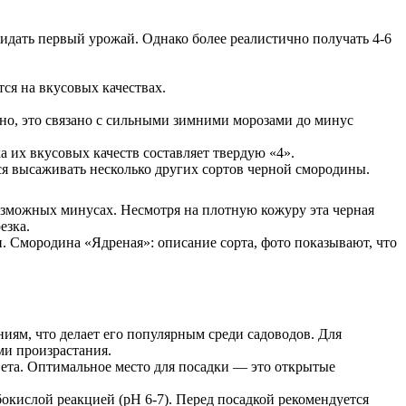
дать первый урожай. Однако более реалистично получать 4-6
тся на вкусовых качествах.
но, это связано с сильными зимними морозами до минус
 их вкусовых качеств составляет твердую «4».
ся высаживать несколько других сортов черной смородины.
озможных минусах. Несмотря на плотную кожуру эта черная
езка.
. Смородина «Ядреная»: описание сорта, фото показывают, что
ям, что делает его популярным среди садоводов. Для
ми произрастания.
вета. Оптимальное место для посадки — это открытые
окислой реакцией (pH 6-7). Перед посадкой рекомендуется