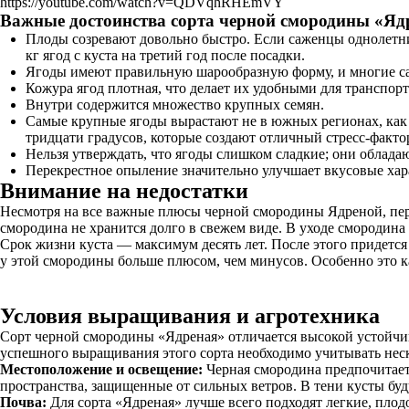
https://youtube.com/watch?v=QDVqhRHEmVY
Важные достоинства сорта черной смородины «Яд
Плоды созревают довольно быстро. Если саженцы однолетн
кг ягод с куста на третий год после посадки.
Ягоды имеют правильную шарообразную форму, и многие са
Кожура ягод плотная, что делает их удобными для транспорт
Внутри содержится множество крупных семян.
Самые крупные ягоды вырастают не в южных регионах, как 
тридцати градусов, которые создают отличный стресс-факто
Нельзя утверждать, что ягоды слишком сладкие; они облада
Перекрестное опыление значительно улучшает вкусовые хар
Внимание на недостатки
Несмотря на все важные плюсы черной смородины Ядреной, пер
смородина не хранится долго в свежем виде. В уходе смородина 
Срок жизни куста — максимум десять лет. После этого придетс
у этой смородины больше плюсом, чем минусов. Особенно это к
Условия выращивания и агротехника
Сорт черной смородины «Ядреная» отличается высокой устойчив
успешного выращивания этого сорта необходимо учитывать неск
Местоположение и освещение:
Черная смородина предпочитает 
пространства, защищенные от сильных ветров. В тени кусты буд
Почва:
Для сорта «Ядреная» лучше всего подходят легкие, пло