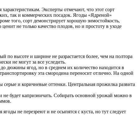
характеристикам. Эксперты отмечают, что этот сорт
ких, так и коммерческих посадок. Ягоды «Ядреной»
роме того, сорт демонстрирует хорошую зимостойкость,
ценит не только качество плодов, но и простоту в уходе
ый по высоте и ширине не разрастается более, чем на полтора
ески не могут за все уследить.
т до дюжины ягод, но в среднем их количество находится в
, транспортировку эта смородина переносит отлично. На одной
ны серые и коричневые оттенки. Центральная прожилка развита
 и не будет капризничать. Собирать основной урожай можно в
ммов.
 ягоды не перезреют и не осыпятся с куста, но тут следует