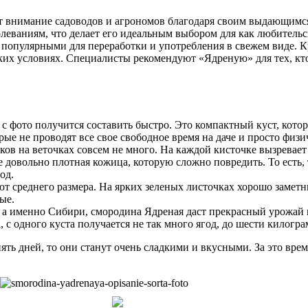
 внимание садоводов и агрономов благодаря своим выдающимся 
леваниям, что делает его идеальным выбором для как любительс
 популярными для переработки и употребления в свежем виде. К
их условиях. Специалисты рекомендуют «Ядреную» для тех, кто 
с фото получится составить быстро. Это компактный куст, котор
рые не проводят все свое свободное время на даче и просто физич
тиков на веточках совсем не много. На каждой кисточке вызревае
ее довольно плотная кожица, которую сложно повредить. То есть
од.
ют среднего размера. На ярких зеленых листочках хорошо замет
ые.
ы, а именно Сибири, смородина Ядреная даст прекрасный урожай
с одного куста получается не так много ягод, до шести килогра
ть дней, то они станут очень сладкими и вкусными. За это время