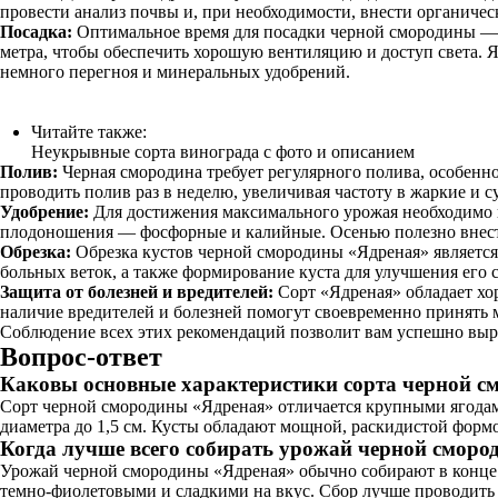
провести анализ почвы и, при необходимости, внести органичес
Посадка:
Оптимальное время для посадки черной смородины — о
метра, чтобы обеспечить хорошую вентиляцию и доступ света. Я
немного перегноя и минеральных удобрений.
Читайте также:
Неукрывные сорта винограда с фото и описанием
Полив:
Черная смородина требует регулярного полива, особенно
проводить полив раз в неделю, увеличивая частоту в жаркие и с
Удобрение:
Для достижения максимального урожая необходимо п
плодоношения — фосфорные и калийные. Осенью полезно внести
Обрезка:
Обрезка кустов черной смородины «Ядреная» является
больных веток, а также формирование куста для улучшения его 
Защита от болезней и вредителей:
Сорт «Ядреная» обладает хо
наличие вредителей и болезней помогут своевременно принять м
Соблюдение всех этих рекомендаций позволит вам успешно выр
Вопрос-ответ
Каковы основные характеристики сорта черной с
Сорт черной смородины «Ядреная» отличается крупными ягодам
диаметра до 1,5 см. Кусты обладают мощной, раскидистой формо
Когда лучше всего собирать урожай черной смор
Урожай черной смородины «Ядреная» обычно собирают в конце ию
темно-фиолетовыми и сладкими на вкус. Сбор лучше проводить 