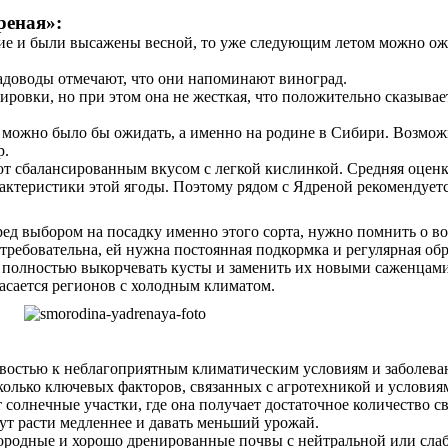
реная»:
ие и были высажены весной, то уже следующим летом можно ожи
доводы отмечают, что они напоминают виноград.
ировки, но при этом она не жесткая, что положительно сказывае
можно было бы ожидать, а именно на родине в Сибири. Возмож
р.
ют сбалансированным вкусом с легкой кислинкой. Средняя оценка
актеристики этой ягоды. Поэтому рядом с Ядреной рекомендует
ед выбором на посадку именно этого сорта, нужно помнить о в
требовательна, ей нужна постоянная подкормка и регулярная обр
я полностью выкорчевать кусты и заменить их новыми саженцами
асается регионов с холодным климатом.
остью к неблагоприятным климатическим условиям и заболевани
олько ключевых факторов, связанных с агротехникой и условия
солнечные участки, где она получает достаточное количество с
ут расти медленнее и давать меньший урожай.
дородные и хорошо дренированные почвы с нейтральной или слаб