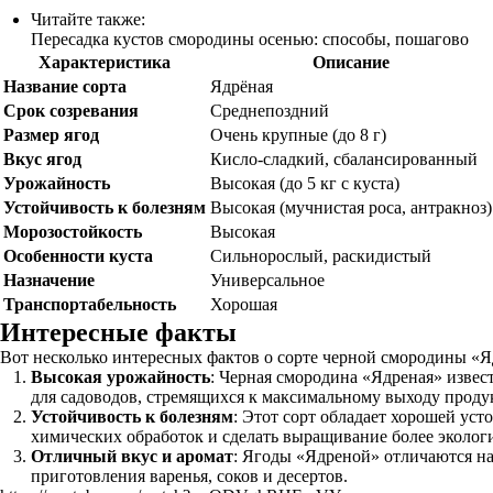
Читайте также:
Пересадка кустов смородины осенью: способы, пошагово
Характеристика
Описание
Название сорта
Ядрёная
Срок созревания
Среднепоздний
Размер ягод
Очень крупные (до 8 г)
Вкус ягод
Кисло-сладкий, сбалансированный
Урожайность
Высокая (до 5 кг с куста)
Устойчивость к болезням
Высокая (мучнистая роса, антракноз)
Морозостойкость
Высокая
Особенности куста
Сильнорослый, раскидистый
Назначение
Универсальное
Транспортабельность
Хорошая
Интересные факты
Вот несколько интересных фактов о сорте черной смородины «Я
Высокая урожайность
: Черная смородина «Ядреная» извест
для садоводов, стремящихся к максимальному выходу проду
Устойчивость к болезням
: Этот сорт обладает хорошей уст
химических обработок и сделать выращивание более эколо
Отличный вкус и аромат
: Ягоды «Ядреной» отличаются на
приготовления варенья, соков и десертов.