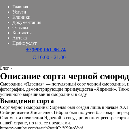
Главная
Услуги
Клиники
Документация
Отзывы
Контакты
Аптека
Прайс услуг
+7(999) 061-86-74
С 10.00 - 21.00
Блог
›
Описание сорта черной сморо
Смородина «Ядреная» — популярный сорт черной смородины, из
фотографии, демонстрирующие преимущества «Ядреной». Также 
успешного выращивания смородины в саду.
Выведение сорта
Сорт черной смородины Ядреная был создан лишь в начале XXI в
Сибири имени Лисавенко. Гибрид был получен благодаря перек
С момента появления Ядреной в государственном реестре сортов
нашей стране, но и за ее пределами.
https://youtube.com/watch?v=4CyYS9soVvA