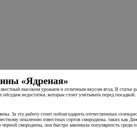
дины «Ядреная»
вестный высоким урожаем и отличным вкусом ягод. В статье ра
обсудим недостатки, которые стоит учитывать перед посадкой.
ека. За эту работу стоит поблагодарить отечественных селекцио
рестному опылению известных сортов смородины, таких как Ди
 черной смородины, она быстро завоевала популярность среди по