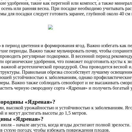
кие удобрения, такие как перегной или компост, а также минера
сень или ранняя весна. При посадке необходимо учитывать расс
мы для посадки следует готовить заранее, глубиной около 40 см
 в период цветения и формирования ягод. Важно избегать как п
ухие периоды. Важно также мульчировать почву, чтобы сохранить
роводить регулярные подкормки. В весенний период рекомендует
 органические удобрения, что поможет подготовить кусты к зи
 важной агротехнической процедурой. Она проводится весной и
структуры. Правильная обрезка способствует лучшему освещению
рошей устойчивостью к заболеваниям, однако профилактические
еры. Важно также соблюдать севооборот и не высаживать смород
астить черную смородину сорта «Ядреная» и получить богатый 
мородины «Ядреная»?
и, высокой урожайностью и устойчивостью к заболеваниям. Яго
й и могут достигать высоты до 1,5 метров.
одины «Ядреная»?
ля – начале августа, когда ягоды достигают полной зрелости. 
в сухую погоду, чтобы избежать повреждения плодов.