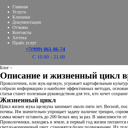
Главная
Услуги
Клиники
Документация
Отзывы
Контакты
Аптека
Прайс услуг
+7(999) 061-86-74
С 10.00 - 21.00
Блог
›
Описание и жизненный цикл в
Проволочник, или жук-щелкун, угрожает картофельным культура
собрали информацию о наиболее эффективных методах, основанн
статья станет полезным руководством для тех, кто хочет сохран
Жизненный цикл
Цикл жизни жука щелкуна занимает около пяти лет. Весной, пос
почвы. Им значительно упрощает задачу наличие трещин, сорня
самка может оставить до 200 белых яиц за раз. В зависимости о
Проволочники, находясь в земле, в первый год жизни питаются 
светло-коричневый цвет, становятся более подвижными. Их тел