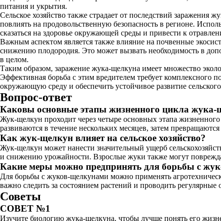
питания и укрытия.
Сельское хозяйство также страдает от последствий заражения ж
повлиять на продовольственную безопасность в регионе. Испол
сказаться на здоровье окружающей среды и привести к отравлен
Важным аспектом является также влияние на почвенные экосист
снижению плодородия. Это может вызвать необходимость в допо
в целом.
Таким образом, заражение жука-щелкуна имеет множество эколог
Эффективная борьба с этим вредителем требует комплексного п
окружающую среду и обеспечить устойчивое развитие сельского 
Вопрос-ответ
Каковы основные этапы жизненного цикла жука-
Жук-щелкун проходит через четыре основных этапа жизненного 
развиваются в течение нескольких месяцев, затем превращаются 
Как жук-щелкун влияет на сельское хозяйство?
Жук-щелкун может нанести значительный ущерб сельскохозяйст
и снижению урожайности. Взрослые жуки также могут повреждат
Какие меры можно предпринять для борьбы с жу
Для борьбы с жуков-щелкунами можно применять агротехнически
важно следить за состоянием растений и проводить регулярные 
Советы
СОВЕТ №1
Изучите биологию жука-щелкуна, чтобы лучше понять его жизне