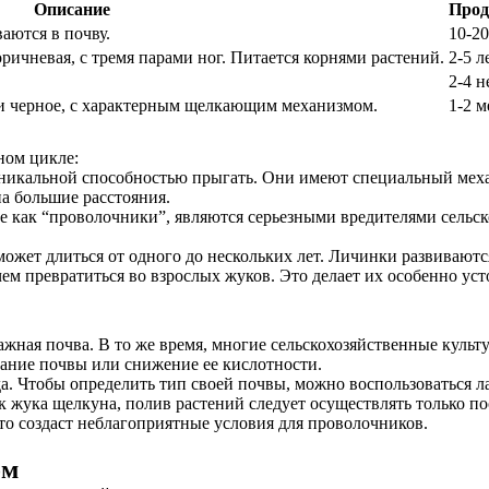
Описание
Прод
аются в почву.
10-20
ричневая, с тремя парами ног. Питается корнями растений.
2-5 л
2-4 н
ли черное, с характерным щелкающим механизмом.
1-2 м
ном цикле:
никальной способностью прыгать. Они имеют специальный механ
на большие расстояния.
е как “проволочники”, являются серьезными вредителями сельск
ожет длиться от одного до нескольких лет. Личинки развиваютс
 чем превратиться во взрослых жуков. Это делает их особенно у
ажная почва. В то же время, многие сельскохозяйственные кул
вание почвы или снижение ее кислотности.
да. Чтобы определить тип своей почвы, можно воспользоваться 
 жука щелкуна, полив растений следует осуществлять только по
Это создаст неблагоприятные условия для проволочников.
ом