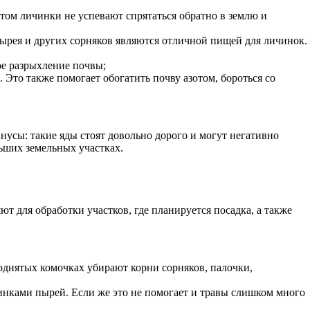
том личинки не успевают спрятаться обратно в землю и
пырея и других сорняков являются отличной пищей для личинок.
ое разрыхление почвы;
 Это также помогает обогатить почву азотом, бороться со
усы: такие яды стоят довольно дорого и могут негативно
ьших земельных участках.
т для обработки участков, где планируется посадка, а также
однятых комочках убирают корни сорняков, палочки,
инками пырей. Если же это не помогает и травы слишком много