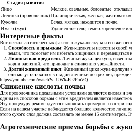
Стадия развития
Яйцо
Мелкие, овальные, беловатые, откладыв
Личинка (проволочник)
Цилиндрическая, жесткая, желтовато-ко
Куколка
Белая, мягкая, находится в почве.
Имаго (жук)
Удлиненное тело, темно-коричневое и
Интересные факты
Вот несколько интересных фактов о жука-щелкуна и его жизнен
Способность к прыжкам
: Жуки-щелкуны известны своей у
земли, что помогает им избегать хищников и перемещаться 
Личинки как вредители
: Личинки жука-щелкуна, известны
корни растений, что приводит к снижению урожайности.
Долгий жизненный цикл
: Жизненный цикл жука-щелкуна м
они могут оставаться в стадии личинки до трех лет, прежде
https://youtube.com/watch?v=UWk-Fc2FmVQ
Снижение кислоты почвы
Для проволочника идеальными условиями являются кислая и вл
одним из способов борьбы с этим вредителем является известко
Эту процедуру рекомендуется выполнять примерно раз в три го
Если на вашем участке наблюдается большое количество личинок
этого сухого слоя должна составлять не менее 15 сантиметров. 
Агротехнические приемы борьбы с жук