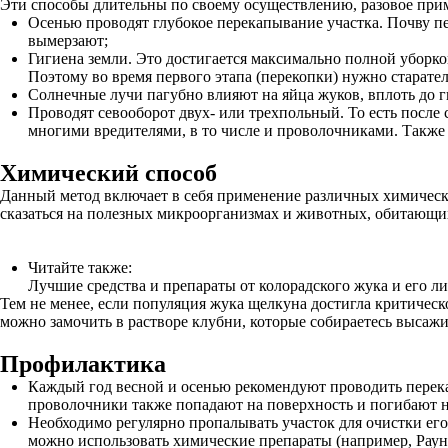
Эти способы длительны по своему осуществлению, разовое при
Осенью проводят глубокое перекапывание участка. Почву п
вымерзают;
Гигиена земли. Это достигается максимально полной уборко
Поэтому во время первого этапа (перекопки) нужно старате
Солнечные лучи пагубно влияют на яйца жуков, вплоть до 
Проводят севооборот двух- или трехпольный. То есть после 
многими вредителями, в то числе и проволочниками. Также 
Химический способ
Данный метод включает в себя применение различных химических
сказаться на полезных микроорганизмах и животных, обитающих 
Читайте также:
Лучшие средства и препараты от колорадского жука и его л
Тем не менее, если популяция жука щелкуна достигла критическо
можно замочить в растворе клубни, которые собираетесь высажи
Профилактика
Каждый год весной и осенью рекомендуют проводить перека
проволочники также попадают на поверхность и погибают на
Необходимо регулярно пропалывать участок для очистки ег
можно использовать химические препараты (например, Раун