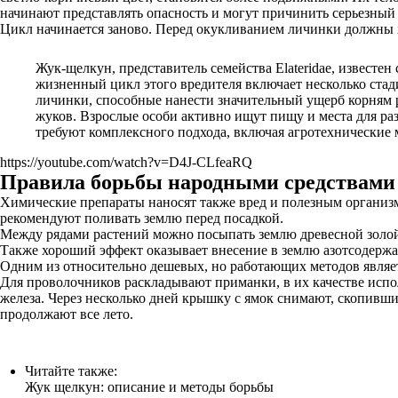
начинают представлять опасность и могут причинить серьезный
Цикл начинается заново. Перед окукливанием личинки должны х
Жук-щелкун, представитель семейства Elateridae, извест
жизненный цикл этого вредителя включает несколько стади
личинки, способные нанести значительный ущерб корням ра
жуков. Взрослые особи активно ищут пищу и места для ра
требуют комплексного подхода, включая агротехнические 
https://youtube.com/watch?v=D4J-CLfeaRQ
Правила борьбы народными средствами
Химические препараты наносят также вред и полезным организм
рекомендуют поливать землю перед посадкой.
Между рядами растений можно посыпать землю древесной золой
Также хороший эффект оказывает внесение в землю азотсодержа
Одним из относительно дешевых, но работающих методов являет
Для проволочников раскладывают приманки, в их качестве испо
железа. Через несколько дней крышку с ямок снимают, скопивши
продолжают все лето.
Читайте также:
Жук щелкун: описание и методы борьбы