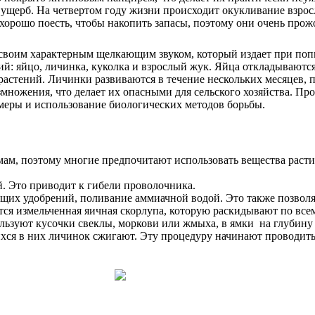
 ущерб. На четвертом году жизни происходит окукливание взрос
орошо поесть, чтобы накопить запасы, поэтому они очень прож
ен своим характерным щелкающим звуком, который издает при поп
й: яйцо, личинка, куколка и взрослый жук. Яйца откладываются 
стений. Личинки развиваются в течение нескольких месяцев, по
змножения, что делает их опасными для сельского хозяйства. П
меры и использование биологических методов борьбы.
ам, поэтому многие предпочитают использовать вещества расти
. Это приводит к гибели проволочника.
щих удобрений, поливание аммиачной водой. Это также позволя
ся измельченная яичная скорлупа, которую раскидывают по всем
льзуют кусочки свеклы, моркови или жмыха, в ямки на глубину 
хся в них личинок сжигают. Эту процедуру начинают проводить 