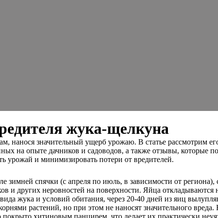
редителя жука-щелкуна
м, нанося значительный ущерб урожаю. В статье рассмотрим ег
ых на опыте дачников и садоводов, а также отзывы, которые п
ить урожай и минимизировать потери от вредителей.
ле зимней спячки (с апреля по июль, в зависимости от региона)
ков и других неровностей на поверхности. Яйца откладываются 
т вида жука и условий обитания, через 20-40 дней из яиц вылуп
корнями растений, но при этом не наносят значительного вреда
о покрыто хитиновым панцирем, что делает их практически неу