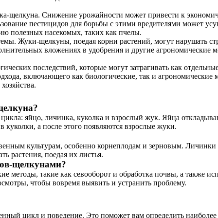
ука-щелкуна. Снижение урожайности может привести к экономиче
ьзование пестицидов для борьбы с этими вредителями может усу
ию полезных насекомых, таких как пчелы.
емы. Жуки-щелкуны, поедая корни растений, могут нарушать стр
лнительных вложениях в удобрения и другие агрономические ме
ических последствий, которые могут затрагивать как отдельные
одхода, включающего как биологические, так и агрономические 
хозяйства.
щелкуна?
цикла: яйцо, личинка, куколка и взрослый жук. Яйца откладыва
в куколки, а после этого появляются взрослые жуки.
венным культурам, особенно корнеплодам и зерновым. Личинки 
ь растения, поедая их листья.
ков-щелкунами?
е методы, такие как севооборот и обработка почвы, а также ис
осмотры, чтобы вовремя выявить и устранить проблему.
нный цикл и поведение. Это поможет вам определить наиболее 