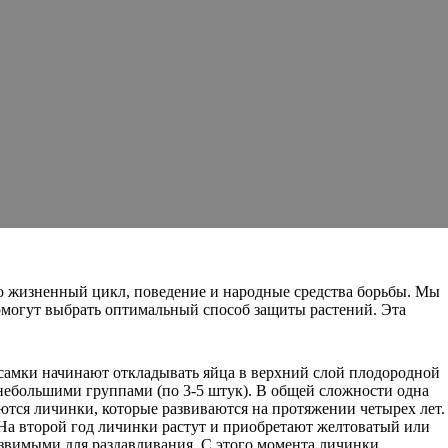
о жизненный цикл, поведение и народные средства борьбы. Мы
омогут выбрать оптимальный способ защиты растений. Эта
, самки начинают откладывать яйца в верхний слой плодородной
небольшими группами (по 3-5 штук). В общей сложности одна
ляются личинки, которые развиваются на протяжении четырех лет.
. На второй год личинки растут и приобретают желтоватый или
язвимыми для раздавливания. С этого момента личинки