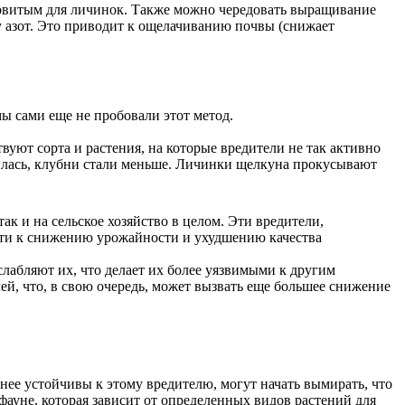
ядовитым для личинок. Также можно чередовать выращивание
у азот. Это приводит к ощелачиванию почвы (снижает
ы сами еще не пробовали этот метод.
вуют сорта и растения, на которые вредители не так активно
шилась, клубни стали меньше. Личинки щелкуна прокусывают
к и на сельское хозяйство в целом. Эти вредители,
вести к снижению урожайности и ухудшению качества
лабляют их, что делает их более уязвимыми к другим
ей, что, в свою очередь, может вызвать еще большее снижение
нее устойчивы к этому вредителю, могут начать вымирать, что
фауне, которая зависит от определенных видов растений для