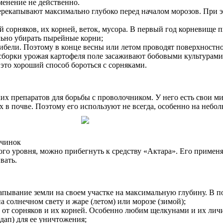
менение не действенно.
ерекапывают максимально глубоко перед началом морозов. При э
й сорняков, их корней, веток, мусора. В первый год корневище 
льно убирать пырейные корни;
гибели. Поэтому в конце весны или летом проводят поверхностн
сборки урожая картофеля поле засаживают бобовыми культурами.
это хороший способ бороться с сорняками.
 препаратов для борьбы с проволочником. У него есть свои мин
в почве. Поэтому его используют не всегда, особенно на небол
ичинок
го уровня, можно прибегнуть к средству «Актара». Его применяю
вать.
пывание земли на своем участке на максимальную глубину. В п
 солнечном свету и жаре (летом) или морозе (зимой);
о от сорняков и их корней. Особенно любим щелкунами и их лич
дап) для ее уничтожения;