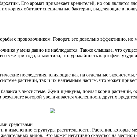
архатцы. Его аромат привлекает вредителей, но сок является 
На их корнях обитают специальные бактерии, выделяющие в почв
рьбы с проволочником. Говорят, это довольно эффективно, но м
очника у меня давно не наблюдается. Также слышала, что сущест
его уже три года, и заметила, что урожайность картофеля ухуд
ические последствия, влияющие как на отдельные экосистемы, та
ой системе растений, так и их надземным частям, что может при
аланса в экосистеме. Жуки-щелкуны, поедая корни растений, ос
 результате которой увеличивается численность других вредител
ными средствами
и к изменению структуры растительности. Растения, которые ме
 желательных видов. Это может негативно сказаться на местной 