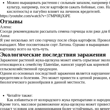
Можно выращивать растения с сильным запахом, например б
культур, например, после картофеля сажать бобовые, сою. 
кислотность) и пагубно влияет на личинок вредителей.
https://youtube.com/watch?v=37MP0RjXiPE
Отзывы
Алена:
Соседи рекомендовали рассыпать семена горчицы или ржи для бо
Анна:
Я уже несколько лет сею горчицу после сбора картофеля. Провол
нападают. Мне посоветовали сорт Латона. Однако я выращиваю 
картошку всего на чуть-чуть.
Экологические последствия заражения
Заражение растений жука-щелкуна может иметь серьезные эколог
относящиеся к семейству Elateridae, наносят ущерб как корнев
сельскохозяйственной продукции.
Одним из основных последствий заражения является нарушение б
вредителям и болезням. Это может привести к цепной реакции, в
биологического разнообразия в данной местности.
Читайте также:
Как избавиться от колорадского жука препаратами и народ
Кроме того, массовое размножение жука-щелкуна может привест
создаст условия для доминирования более устойчивых, но менее