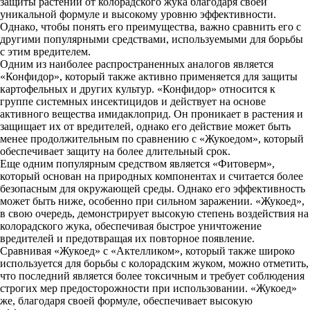
защиты растений от колорадского жука благодаря своей
уникальной формуле и высокому уровню эффективности.
Однако, чтобы понять его преимущества, важно сравнить его с
другими популярными средствами, используемыми для борьбы
с этим вредителем.
Одним из наиболее распространенных аналогов является
«Конфидор», который также активно применяется для защиты
картофельных и других культур. «Конфидор» относится к
группе системных инсектицидов и действует на основе
активного вещества имидаклоприд. Он проникает в растения и
защищает их от вредителей, однако его действие может быть
менее продолжительным по сравнению с «Жукоедом», который
обеспечивает защиту на более длительный срок.
Еще одним популярным средством является «Фитоверм»,
который основан на природных компонентах и считается более
безопасным для окружающей среды. Однако его эффективность
может быть ниже, особенно при сильном заражении. «Жукоед»,
в свою очередь, демонстрирует высокую степень воздействия на
колорадского жука, обеспечивая быстрое уничтожение
вредителей и предотвращая их повторное появление.
Сравнивая «Жукоед» с «Актелликом», который также широко
используется для борьбы с колорадским жуком, можно отметить,
что последний является более токсичным и требует соблюдения
строгих мер предосторожности при использовании. «Жукоед»
же, благодаря своей формуле, обеспечивает высокую