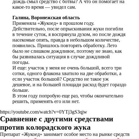
дождь смыл средство с ботвы? А что он помогает на
какое-то время — увидел сам.
Галина, Воронежская область
Применяла «Жукоед» в прошлом году.
Действительно, после опрыскивания жуки погибли
в течение суток, я воспрянула духом, но после дождя
насекомые опять, правда в небольшом количестве,
появились. Пришлось повторять обработку. Лето
было не слишком дождливое, поэтому не знаю, как
бы развивалась ситуация в случае дождливой
погоды.
И еще: участок у меня не очень большой, всего три
сотки, одного флакона хватило на две обработки, а
если участок большой? Средство не такое уж
дешевое, и на большей площади расход будет гораздо
больше.
В этом году попробую еще раз, чтобы окончательно
решить, применять его или нет.
https://youtube.com/watch?v=0YTj3gS3qjw
Сравнение с другими средствами
против колорадского жука
Препарат «Жукоед» занимает особое место на рынке средств