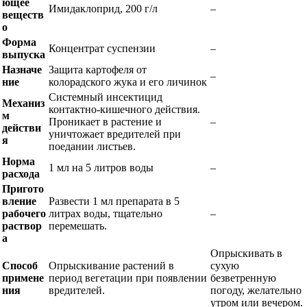
ющее
Имидаклоприд, 200 г/л
–
веществ
о
Форма
Концентрат суспензии
–
выпуска
Назначе
Защита картофеля от
–
ние
колорадского жука и его личинок
Системный инсектицид
Механиз
контактно-кишечного действия.
м
Проникает в растение и
–
действи
уничтожает вредителей при
я
поедании листьев.
Норма
1 мл на 5 литров воды
–
расхода
Пригото
вление
Развести 1 мл препарата в 5
рабочего
литрах воды, тщательно
–
раствор
перемешать.
а
Опрыскивать в
Способ
Опрыскивание растений в
сухую
примене
период вегетации при появлении
безветренную
ния
вредителей.
погоду, желательно
утром или вечером.