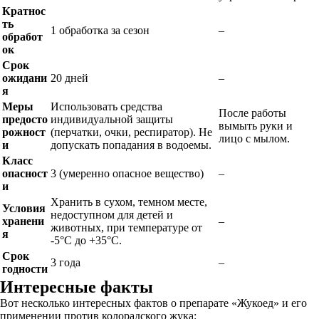
Кратнос
ть
1 обработка за сезон
–
обработ
ок
Срок
ожидани
20 дней
–
я
Меры
Использовать средства
После работы
предосто
индивидуальной защиты
вымыть руки и
рожност
(перчатки, очки, респиратор). Не
лицо с мылом.
и
допускать попадания в водоемы.
Класс
опасност
3 (умеренно опасное вещество)
–
и
Хранить в сухом, темном месте,
Условия
недоступном для детей и
хранени
–
животных, при температуре от
я
-5°C до +35°C.
Срок
3 года
–
годности
Интересные факты
Вот несколько интересных фактов о препарате «Жукоед» и его
применении против колорадского жука: