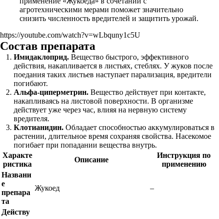
применение «Жукоеда» в сочетании с
агротехническими мерами поможет значительно
снизить численность вредителей и защитить урожай.
https://youtube.com/watch?v=wLbquny1c5U
Состав препарата
Имидаклоприд.
Вещество быстрого, эффективного
действия, накапливается в листьях, стеблях. У жуков после
поедания таких листьев наступает парализация, вредители
погибают.
Альфа-циперметрин.
Вещество действует при контакте,
накапливаясь на листовой поверхности. В организме
действует уже через час, влияя на нервную систему
вредителя.
Клотианидин.
Обладает способностью аккумулироваться в
растении, длительное время сохраняя свойства. Насекомое
погибает при попадании вещества внутрь.
Характе
Инструкция по
Описание
ристика
применению
Названи
е
Жукоед
–
препара
та
Действу