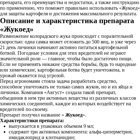
препарата, его преимущества и недостатки, а также инструкцию
по применению, что поможет правильно использовать «Жукоед»
для защиты картофеля и достижения максимального результата.
Описание и характеристика препарата
«Жукоед»
Размножение колорадского жука происходит с поразительной
скоростью: одна самка может отложить до 500 яиц, и уже через
21 день личинки начинают активно питаться картофельной
ботвой. Погодные условия для этих вредителей не играют
значительной роли — главное, чтобы было достаточно пищи.
Если не применять никакие средства борьбы, будь то народные
или химические, картофельная ботва будет уничтожена, и
урожай окажется под угрозой.
Перед агрономами стояла задача разработать средство,
способное уничтожать не только самих жуков, но и их яйца и
личинки. Компания «Август» создала такой препарат,
объединив в нем три активных вещества из различных классов
химических соединений, каждое из которых воздействует на
вредителей по-своему.
Препарат получил название «
Жукоед
».
Характеристики препарата:
выпускается в упаковках объемом 9 мл;
содержит три активных компонента: альфа-циперметрин,
имидаклоприд и клотианидин;