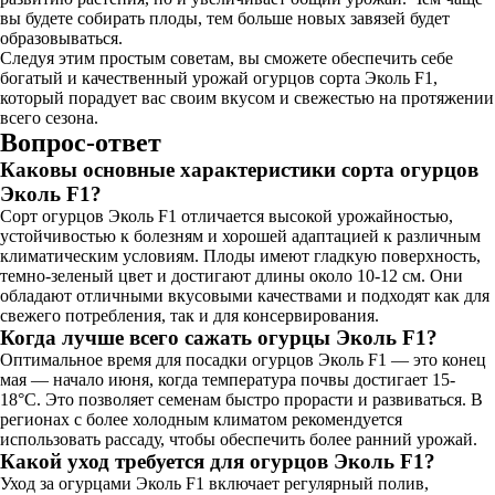
вы будете собирать плоды, тем больше новых завязей будет
образовываться.
Следуя этим простым советам, вы сможете обеспечить себе
богатый и качественный урожай огурцов сорта Эколь F1,
который порадует вас своим вкусом и свежестью на протяжении
всего сезона.
Вопрос-ответ
Каковы основные характеристики сорта огурцов
Эколь F1?
Сорт огурцов Эколь F1 отличается высокой урожайностью,
устойчивостью к болезням и хорошей адаптацией к различным
климатическим условиям. Плоды имеют гладкую поверхность,
темно-зеленый цвет и достигают длины около 10-12 см. Они
обладают отличными вкусовыми качествами и подходят как для
свежего потребления, так и для консервирования.
Когда лучше всего сажать огурцы Эколь F1?
Оптимальное время для посадки огурцов Эколь F1 — это конец
мая — начало июня, когда температура почвы достигает 15-
18°C. Это позволяет семенам быстро прорасти и развиваться. В
регионах с более холодным климатом рекомендуется
использовать рассаду, чтобы обеспечить более ранний урожай.
Какой уход требуется для огурцов Эколь F1?
Уход за огурцами Эколь F1 включает регулярный полив,