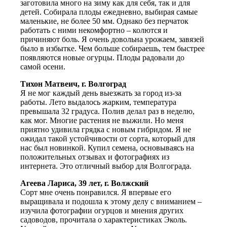
заготовила много на зиму как для себя, так и для
детей. Собирала плоды ежедневно, выбирая самые
маленькие, не более 50 мм. Однако без перчаток
работать с ними некомфортно – колются и
причиняют боль. Я очень довольна урожаем, завязей
было в избытке. Чем больше собираешь, тем быстрее
появляются новые огурцы. Плоды радовали до
самой осени.
Тихон Матвеич, г. Волгоград
Я не мог каждый день выезжать за город из-за
работы. Лето выдалось жарким, температура
превышала 32 градуса. Полив делал раз в неделю,
как мог. Многие растения не выжили. Но меня
приятно удивила грядка с новым гибридом. Я не
ожидал такой устойчивости от сорта, который для
нас был новинкой. Купил семена, основываясь на
положительных отзывах и фотографиях из
интернета. Это отличный выбор для Волгограда.
Агеева Лариса, 39 лет, г. Волжский
Сорт мне очень понравился. Я впервые его
выращивала и подошла к этому делу с вниманием –
изучила фотографии огурцов и мнения других
садоводов, прочитала о характеристиках Эколь.