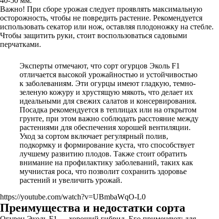
40-50 мм.
Важно! При сборе урожая следует проявлять максимальную
осторожность, чтобы не повредить растение. Рекомендуется
использовать секатор или нож, оставляя плодоножку на стебле.
Чтобы защитить руки, стоит воспользоваться садовыми
перчатками.
Эксперты отмечают, что сорт огурцов Эколь F1
отличается высокой урожайностью и устойчивостью
к заболеваниям. Эти огурцы имеют гладкую, темно-
зеленую кожуру и хрустящую мякоть, что делает их
идеальными для свежих салатов и консервирования.
Посадка рекомендуется в теплицах или на открытом
грунте, при этом важно соблюдать расстояние между
растениями для обеспечения хорошей вентиляции.
Уход за сортом включает регулярный полив,
подкормку и формирование куста, что способствует
лучшему развитию плодов. Также стоит обратить
внимание на профилактику заболеваний, таких как
мучнистая роса, что позволит сохранить здоровье
растений и увеличить урожай.
https://youtube.com/watch?v=UBmbaWqO-L0
Преимущества и недостатки сорта
Огурец Эколь F1 — хороший гибрид. Его применяют: для