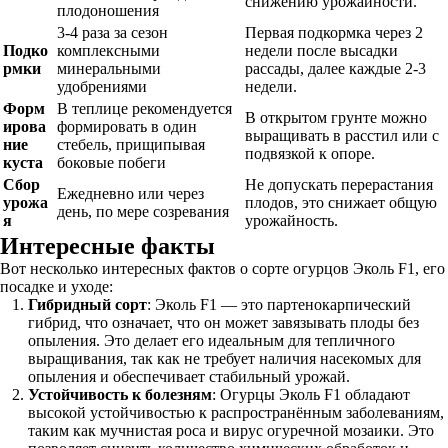
снижению урожайности.
плодоношения
3-4 раза за сезон
Первая подкормка через 2
Подко
комплексными
недели после высадки
рмки
минеральными
рассады, далее каждые 2-3
удобрениями
недели.
Форм
В теплице рекомендуется
В открытом грунте можно
ирова
формировать в один
выращивать в расстил или с
ние
стебель, прищипывая
подвязкой к опоре.
куста
боковые побеги
Сбор
Не допускать перерастания
Ежедневно или через
урожа
плодов, это снижает общую
день, по мере созревания
я
урожайность.
Интересные факты
Вот несколько интересных фактов о сорте огурцов Эколь F1, его
посадке и уходе:
Гибридный сорт
: Эколь F1 — это партенокарпический
гибрид, что означает, что он может завязывать плоды без
опыления. Это делает его идеальным для тепличного
выращивания, так как не требует наличия насекомых для
опыления и обеспечивает стабильный урожай.
Устойчивость к болезням
: Огурцы Эколь F1 обладают
высокой устойчивостью к распространённым заболеваниям,
таким как мучнистая роса и вирус огуречной мозаики. Это