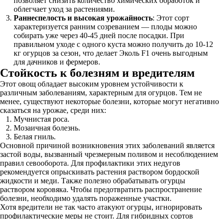
позволяет снизить количество химических обработок и
облегчает уход за растениями.
Раннеспелость и высокая урожайность
: Этот сорт
характеризуется ранним созреванием — плоды можно
собирать уже через 40-45 дней после посадки. При
правильном уходе с одного куста можно получить до 10-12
кг огурцов за сезон, что делает Эколь F1 очень выгодным
для дачников и фермеров.
Стойкость к болезням и вредителям
Этот овощ обладает высоким уровнем устойчивости к
различным заболеваниям, характерным для огурцов. Тем не
менее, существуют некоторые болезни, которые могут негативно
сказаться на урожае, среди них:
Мучнистая роса.
Мозаичная болезнь.
Белая гниль.
Основной причиной возникновения этих заболеваний является
застой воды, вызванный чрезмерным поливом и несоблюдением
правил севооборота. Для профилактики этих недугов
рекомендуется опрыскивать растения раствором бордоской
жидкости и меди. Также полезно обрабатывать огурцы
раствором коровяка. Чтобы предотвратить распространение
болезни, необходимо удалять пораженные участки.
Хотя вредители не так часто атакуют огурцы, игнорировать
профилактические меры не стоит. Для гибридных сортов