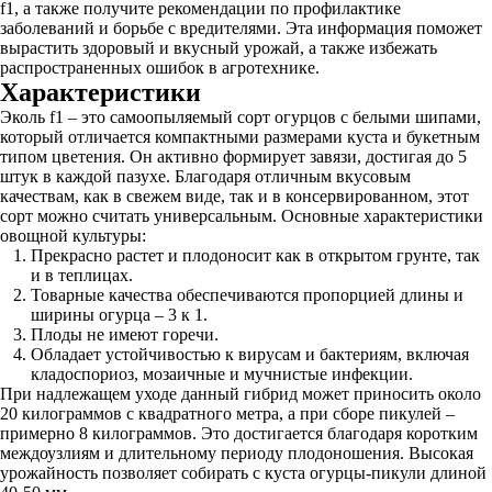
f1, а также получите рекомендации по профилактике
заболеваний и борьбе с вредителями. Эта информация поможет
вырастить здоровый и вкусный урожай, а также избежать
распространенных ошибок в агротехнике.
Характеристики
Эколь f1 – это самоопыляемый сорт огурцов с белыми шипами,
который отличается компактными размерами куста и букетным
типом цветения. Он активно формирует завязи, достигая до 5
штук в каждой пазухе. Благодаря отличным вкусовым
качествам, как в свежем виде, так и в консервированном, этот
сорт можно считать универсальным. Основные характеристики
овощной культуры:
Прекрасно растет и плодоносит как в открытом грунте, так
и в теплицах.
Товарные качества обеспечиваются пропорцией длины и
ширины огурца – 3 к 1.
Плоды не имеют горечи.
Обладает устойчивостью к вирусам и бактериям, включая
кладоспориоз, мозаичные и мучнистые инфекции.
При надлежащем уходе данный гибрид может приносить около
20 килограммов с квадратного метра, а при сборе пикулей –
примерно 8 килограммов. Это достигается благодаря коротким
междоузлиям и длительному периоду плодоношения. Высокая
урожайность позволяет собирать с куста огурцы-пикули длиной