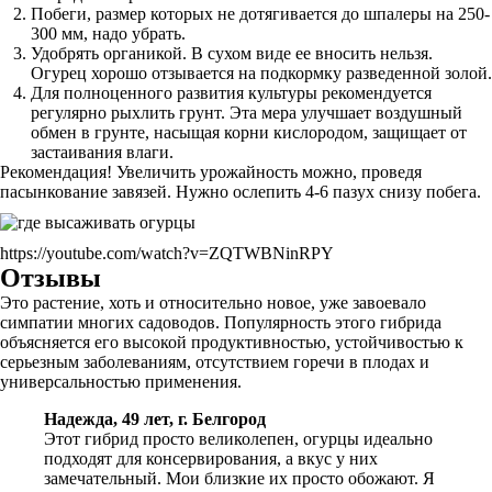
Побеги, размер которых не дотягивается до шпалеры на 250-
300 мм, надо убрать.
Удобрять органикой. В сухом виде ее вносить нельзя.
Огурец хорошо отзывается на подкормку разведенной золой.
Для полноценного развития культуры рекомендуется
регулярно рыхлить грунт. Эта мера улучшает воздушный
обмен в грунте, насыщая корни кислородом, защищает от
застаивания влаги.
Рекомендация! Увеличить урожайность можно, проведя
пасынкование завязей. Нужно ослепить 4-6 пазух снизу побега.
https://youtube.com/watch?v=ZQTWBNinRPY
Отзывы
Это растение, хоть и относительно новое, уже завоевало
симпатии многих садоводов. Популярность этого гибрида
объясняется его высокой продуктивностью, устойчивостью к
серьезным заболеваниям, отсутствием горечи в плодах и
универсальностью применения.
Надежда, 49 лет, г. Белгород
Этот гибрид просто великолепен, огурцы идеально
подходят для консервирования, а вкус у них
замечательный. Мои близкие их просто обожают. Я