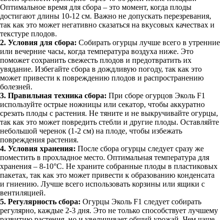
Оптимальное время для сбора – это момент, когда плоды
достигают длины 10-12 см. Важно не допускать перезревания,
так как это может негативно сказаться на вкусовых качествах и
текстуре плодов.
2. Условия для сбора:
Собирать огурцы лучше всего в утренние
или вечерние часы, когда температура воздуха ниже. Это
поможет сохранить свежесть плодов и предотвратить их
увядание. Избегайте сбора в дождливую погоду, так как это
может привести к повреждению плодов и распространению
болезней.
3. Правильная техника сбора:
При сборе огурцов Эколь F1
используйте острые ножницы или секатор, чтобы аккуратно
срезать плоды с растения. Не тяните и не выкручивайте огурцы,
так как это может повредить стебли и другие плоды. Оставляйте
небольшой черенок (1-2 см) на плоде, чтобы избежать
повреждения растения.
4. Условия хранения:
После сбора огурцы следует сразу же
поместить в прохладное место. Оптимальная температура для
хранения – 8-10°C. Не храните собранные плоды в пластиковых
пакетах, так как это может привести к образованию конденсата
и гниению. Лучше всего использовать корзины или ящики с
вентиляцией.
5. Регулярность сбора:
Огурцы Эколь F1 следует собирать
регулярно, каждые 2-3 дня. Это не только способствует лучшему
развитию растения, но и увеличивает общий урожай. Чем чаще