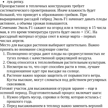
лук-репку.
Произрастание в тепличных конструкциях требует
систематического проветривания. Иначе влажность будет
большой, что приведет к образованию грибков. При
выращивании рассадой гибрид Эколь F1 начинает давать плоды
активнее, а объемы урожая повышаются.
Семенами Эколь F1 сажают на огород или в теплицу в 15 числа
мая, в это время температура грунта будет около + 15С. На
рассадный материал огурцы сеют в конце марта – первых
числах апреля.
Место для высадки растения выбирают щепетильно. Важно
принять во внимание следующие советы:
Полноценно огурцы дают плоды на среднесуглинистых не
тугих почвах с качественной циркуляцией воздуха.
Овощ относится к теплолюбивым растительным культурам.
Несмотря на то, что сорт способен расти в тени, лучшее
плодоношение идет при высадке на солнце.
Растение важно хорошо защитить от порывистого ветра.
Кусты высокие, могут сломаться под действием регулярных
сквозняков.
Готовят участок для высаживания огурцов заранее – еще в
осенний период. Подготовительный процесс включает шаги:
Нужно убрать мусор, сорняки и ботву, которая осталась с
прошлого года.
Перед высаживанием в теплицу важно заменить верхний