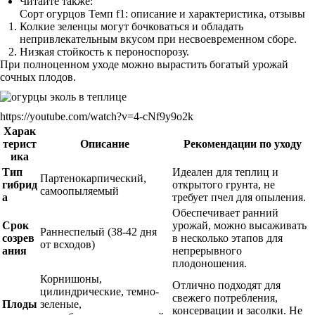
Читайте также:
Сорт огурцов Темп f1: описание и характеристика, отзывы
Колкие зеленцы могут бочковаться и обладать
непривлекательным вкусом при несвоевременном сборе.
Низкая стойкость к пероноспорозу.
При полноценном уходе можно вырастить богатый урожай
сочных плодов.
https://youtube.com/watch?v=4-cNf9y9o2k
Харак
терист
Описание
Рекомендации по уходу
ика
Тип
Идеален для теплиц и
Партенокарпический,
гибрид
открытого грунта, не
самоопыляемый
а
требует пчел для опыления.
Обеспечивает ранний
Срок
урожай, можно высаживать
Раннеспелый (38-42 дня
созрев
в несколько этапов для
от всходов)
ания
непрерывного
плодоношения.
Корнишоны,
Отлично подходят для
цилиндрические, темно-
свежего потребления,
Плоды
зеленые,
консервации и засолки. Не