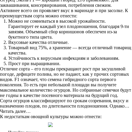
заквашивания, консервирования, потребления свежим.
Активнее всего он проявляет вкус в маринаде и при засолке. К
преимуществам сорта можно отнести:
Можно не сомневаться в высокой урожайности.
Гарантирует ее каждый узел плодоношения, благодаря 9-ти
завязям. Объемный сбор корнишонов обеспечен из-за
букетного типа цвета.
Вкусовые качества отличные.
Товарный вид 75%, а хранение — всегда отличный товарищ
качества.
Устойчивость к вирусным инфекциям и заболеваниям.
Прост при выращивании.
Отличие сорта – его плоды прекращают рост при засушливой
погоде, дефиците полива, но не падают, как у прочих сортовых
видов. F1 означает, что семена гибридного сорта первого
поколения. То есть при небольшой площади вы получите
максимальное количество огурцов. Но собранные семечки будут
не годны в качестве посевного материала на будущий год.
Сорта огурцов классифицируют по срокам созревания, вкусу и
назначению плодов, по длительности плодоношения. Однако…
Читать далее…
К недостаткам овощной культуры можно отнести: