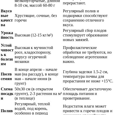
мелкобугорчатые, длиной
перерастают.
8-10 см, массой 60-80 г
Вкусо
Регулярный полив и
вые
Хрустящие, сочные, без
подкормки способствуют
качест
горечи
сохранению отличного
ва
вкуса.
Регулярный сбор плодов
Урожа
Высокая (12-15 кг/м²)
стимулирует образование
йность
новых завязей.
Устой
Высокая к мучнистой
Профилактические
чивост
росе, кладоспориозу,
обработки не требуются, но
ь к
вирусу огуречной
соблюдение агротехники
болезн
мозаики
важно.
ям
В конце апреля – начале
Глубина заделки 1.5-2 см,
Посев
мая (на рассаду), в конце
температура почвы для
семян
мая – начале июня (в
прорастания не ниже +15°C.
грунт)
Схема
50х30 см (в открытом
Обеспечивает достаточную
посадк
грунте), 2-3 растения на м²
площадь питания и
и
(в теплице)
проветривание.
Регулярный, теплой
Недостаток влаги может
водой, под корень,
Полив
привести к горечи плодов и
особенно в период