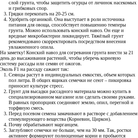
слой грунта, чтобы защитить огурцы от личинок насекомых
и грибковых спор.
Грядки перекопать на 20-25 см.
Удобрить органикой. Она выступает в роли источника
питания для овоща, способствует повышению темперы
грунта. Можно использовать конский навоз. Он еще и
вредные микробактерии ликвидирует. Тяжёлый грунт
рекомендовано скорректировать посредством внесения
увлажненного опила.
На заметку! Конский навоз для согревания грунта внести за 21
день до высаживания растений, чтобы уберечь корневую
систему рассады или семян от ожогов.
Эколь F1 на рассаду сажают так:
Сеянцы растут в индивидуальных емкостях, объем которых
пол литра. В общих ящиках семечки не сеют – пикировка
приносит культуре стресс.
Грунт для высадки рассадного материала можно купить в
специализированном магазине или сделать своими руками.
В равных пропорциях соединяют землю, опил, перегной и
торфяную смесь.
Перед посевом семена замачивают в растворе с добавлением
стимулирующего вещества (Корневин, Циркон).
Почву обрабатывают марганцем.
Заглубляют семечки не больше, чем на 30 мм. Так, ростки
активнее формируют полноценные корни и пробьются