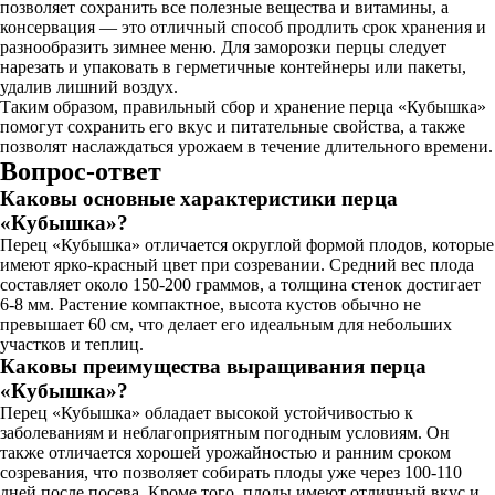
позволяет сохранить все полезные вещества и витамины, а
консервация — это отличный способ продлить срок хранения и
разнообразить зимнее меню. Для заморозки перцы следует
нарезать и упаковать в герметичные контейнеры или пакеты,
удалив лишний воздух.
Таким образом, правильный сбор и хранение перца «Кубышка»
помогут сохранить его вкус и питательные свойства, а также
позволят наслаждаться урожаем в течение длительного времени.
Вопрос-ответ
Каковы основные характеристики перца
«Кубышка»?
Перец «Кубышка» отличается округлой формой плодов, которые
имеют ярко-красный цвет при созревании. Средний вес плода
составляет около 150-200 граммов, а толщина стенок достигает
6-8 мм. Растение компактное, высота кустов обычно не
превышает 60 см, что делает его идеальным для небольших
участков и теплиц.
Каковы преимущества выращивания перца
«Кубышка»?
Перец «Кубышка» обладает высокой устойчивостью к
заболеваниям и неблагоприятным погодным условиям. Он
также отличается хорошей урожайностью и ранним сроком
созревания, что позволяет собирать плоды уже через 100-110
дней после посева. Кроме того, плоды имеют отличный вкус и