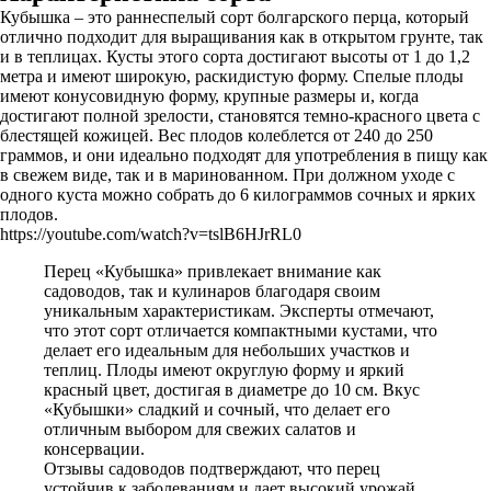
Кубышка – это раннеспелый сорт болгарского перца, который
отлично подходит для выращивания как в открытом грунте, так
и в теплицах. Кусты этого сорта достигают высоты от 1 до 1,2
метра и имеют широкую, раскидистую форму. Спелые плоды
имеют конусовидную форму, крупные размеры и, когда
достигают полной зрелости, становятся темно-красного цвета с
блестящей кожицей. Вес плодов колеблется от 240 до 250
граммов, и они идеально подходят для употребления в пищу как
в свежем виде, так и в маринованном. При должном уходе с
одного куста можно собрать до 6 килограммов сочных и ярких
плодов.
https://youtube.com/watch?v=tslB6HJrRL0
Перец «Кубышка» привлекает внимание как
садоводов, так и кулинаров благодаря своим
уникальным характеристикам. Эксперты отмечают,
что этот сорт отличается компактными кустами, что
делает его идеальным для небольших участков и
теплиц. Плоды имеют округлую форму и яркий
красный цвет, достигая в диаметре до 10 см. Вкус
«Кубышки» сладкий и сочный, что делает его
отличным выбором для свежих салатов и
консервации.
Отзывы садоводов подтверждают, что перец
устойчив к заболеваниям и дает высокий урожай