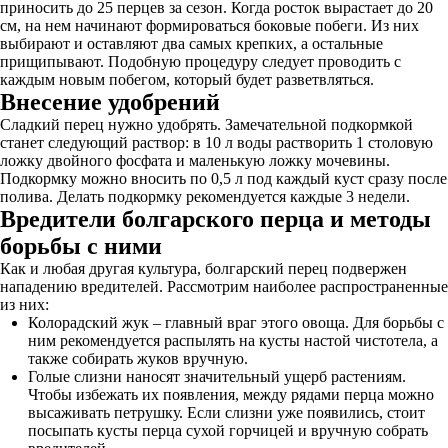
приносить до 25 перцев за сезон. Когда росток вырастает до 20
см, на нем начинают формироваться боковые побеги. Из них
выбирают и оставляют два самых крепких, а остальные
прищипывают. Подобную процедуру следует проводить с
каждым новым побегом, который будет разветвляться.
Внесение удобрений
Сладкий перец нужно удобрять. Замечательной подкормкой
станет следующий раствор: в 10 л воды растворить 1 столовую
ложку двойного фосфата и маленькую ложку мочевины.
Подкормку можно вносить по 0,5 л под каждый куст сразу после
полива. Делать подкормку рекомендуется каждые 3 недели.
Вредители болгарского перца и методы
борьбы с ними
Как и любая другая культура, болгарский перец подвержен
нападению вредителей. Рассмотрим наиболее распространенные
из них:
Колорадский жук – главный враг этого овоща. Для борьбы с
ним рекомендуется распылять на кусты настой чистотела, а
также собирать жуков вручную.
Голые слизни наносят значительный ущерб растениям.
Чтобы избежать их появления, между рядами перца можно
высаживать петрушку. Если слизни уже появились, стоит
посыпать кусты перца сухой горчицей и вручную собрать