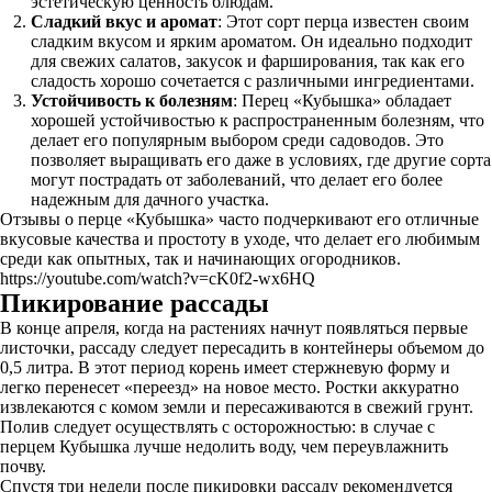
эстетическую ценность блюдам.
Сладкий вкус и аромат
: Этот сорт перца известен своим
сладким вкусом и ярким ароматом. Он идеально подходит
для свежих салатов, закусок и фарширования, так как его
сладость хорошо сочетается с различными ингредиентами.
Устойчивость к болезням
: Перец «Кубышка» обладает
хорошей устойчивостью к распространенным болезням, что
делает его популярным выбором среди садоводов. Это
позволяет выращивать его даже в условиях, где другие сорта
могут пострадать от заболеваний, что делает его более
надежным для дачного участка.
Отзывы о перце «Кубышка» часто подчеркивают его отличные
вкусовые качества и простоту в уходе, что делает его любимым
среди как опытных, так и начинающих огородников.
https://youtube.com/watch?v=cK0f2-wx6HQ
Пикирование рассады
В конце апреля, когда на растениях начнут появляться первые
листочки, рассаду следует пересадить в контейнеры объемом до
0,5 литра. В этот период корень имеет стержневую форму и
легко перенесет «переезд» на новое место. Ростки аккуратно
извлекаются с комом земли и пересаживаются в свежий грунт.
Полив следует осуществлять с осторожностью: в случае с
перцем Кубышка лучше недолить воду, чем переувлажнить
почву.
Спустя три недели после пикировки рассаду рекомендуется