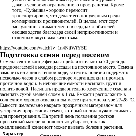
даже в условиях ограниченного пространства. Кроме
того, «Кубышка» хорошо переносит
транспортировку, что делает его популярным среди
коммерческих производителей. В целом, этот сорт
заслуженно занимает место в сердцах любителей
овощеводства благодаря своей неприхотливости и
отличным вкусовым качествам.
https://youtube.com/watch?v=1n4NtfWfYSE
Подготовка семян перед посевом
Семена сеют в конце февраля приблизительно за 70 дней до
предполагаемой высадки рассады на постоянное место. Семена
замочить на 2 дня в теплой воде, затем их полезно подержать
несколько часов в слабом растворе марганцовки и промыть
проточной водой. В небольшие емкости насыпать грунт и
полить водой. Насыпать предварительно замоченные семена и
засыпать сухой землей слоем в 1 см. Емкости расположить в
солнечном хорошо освещенном месте при температуре 27-28 °C.
Емкости желательно накрыть прозрачным материалом для
ускорения прорастания семян, который иногда нужно снимать
для проветривания. На третий день появления ростков
прозрачный материал полностью убирают, так как
скапливаемый конденсат может вызвать болезни растения.
Характер