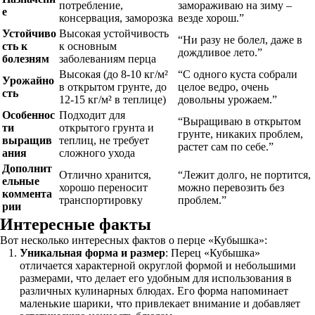
потребление,
замораживаю на зиму –
е
консервация, заморозка
везде хорош.”
Устойчиво
Высокая устойчивость
“Ни разу не болел, даже в
сть к
к основным
дождливое лето.”
болезням
заболеваниям перца
Высокая (до 8-10 кг/м²
“С одного куста собрали
Урожайно
в открытом грунте, до
целое ведро, очень
сть
12-15 кг/м² в теплице)
довольны урожаем.”
Особеннос
Подходит для
“Выращиваю в открытом
ти
открытого грунта и
грунте, никаких проблем,
выращив
теплиц, не требует
растет сам по себе.”
ания
сложного ухода
Дополнит
Отлично хранится,
“Лежит долго, не портится,
ельные
хорошо переносит
можно перевозить без
коммента
транспортировку
проблем.”
рии
Интересные факты
Вот несколько интересных фактов о перце «Кубышка»:
Уникальная форма и размер
: Перец «Кубышка»
отличается характерной округлой формой и небольшими
размерами, что делает его удобным для использования в
различных кулинарных блюдах. Его форма напоминает
маленькие шарики, что привлекает внимание и добавляет