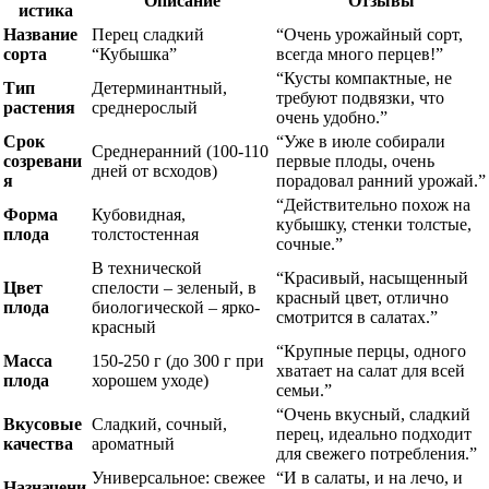
Описание
Отзывы
истика
Название
Перец сладкий
“Очень урожайный сорт,
сорта
“Кубышка”
всегда много перцев!”
“Кусты компактные, не
Тип
Детерминантный,
требуют подвязки, что
растения
среднерослый
очень удобно.”
Срок
“Уже в июле собирали
Среднеранний (100-110
созревани
первые плоды, очень
дней от всходов)
я
порадовал ранний урожай.”
“Действительно похож на
Форма
Кубовидная,
кубышку, стенки толстые,
плода
толстостенная
сочные.”
В технической
“Красивый, насыщенный
Цвет
спелости – зеленый, в
красный цвет, отлично
плода
биологической – ярко-
смотрится в салатах.”
красный
“Крупные перцы, одного
Масса
150-250 г (до 300 г при
хватает на салат для всей
плода
хорошем уходе)
семьи.”
“Очень вкусный, сладкий
Вкусовые
Сладкий, сочный,
перец, идеально подходит
качества
ароматный
для свежего потребления.”
Универсальное: свежее
“И в салаты, и на лечо, и
Назначени