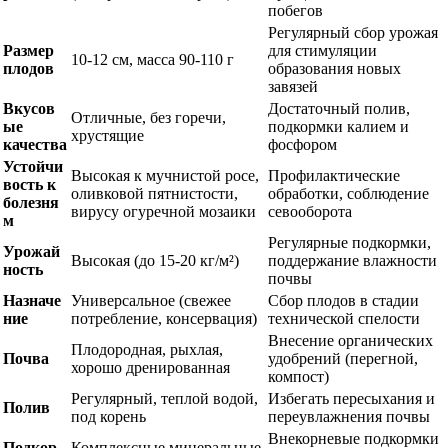
побегов
Регулярный сбор урожая
Размер
для стимуляции
10-12 см, масса 90-110 г
плодов
образования новых
завязей
Вкусов
Достаточный полив,
Отличные, без горечи,
ые
подкормки калием и
хрустящие
качества
фосфором
Устойчи
Высокая к мучнистой росе,
Профилактические
вость к
оливковой пятнистости,
обработки, соблюдение
болезня
вирусу огуречной мозаики
севооборота
м
Регулярные подкормки,
Урожай
Высокая (до 15-20 кг/м²)
поддержание влажности
ность
почвы
Назначе
Универсальное (свежее
Сбор плодов в стадии
ние
потребление, консервация)
технической спелости
Внесение органических
Плодородная, рыхлая,
Почва
удобрений (перегной,
хорошо дренированная
компост)
Регулярный, теплой водой,
Избегать пересыхания и
Полив
под корень
переувлажнения почвы
Внекорневые подкормки
Подкор
Комплексные минеральные