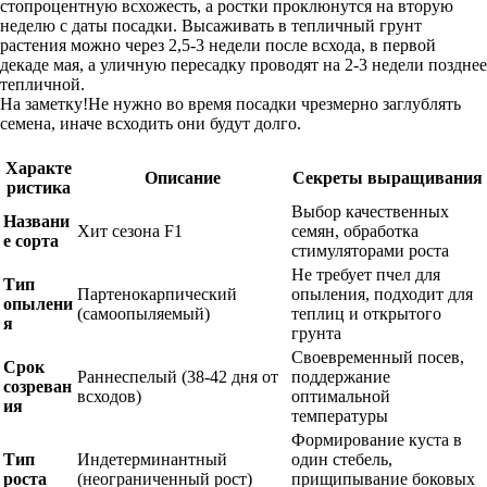
стопроцентную всхожесть, а ростки проклюнутся на вторую
неделю с даты посадки. Высаживать в тепличный грунт
растения можно через 2,5-3 недели после всхода, в первой
декаде мая, а уличную пересадку проводят на 2-3 недели позднее
тепличной.
На заметку!Не нужно во время посадки чрезмерно заглублять
семена, иначе всходить они будут долго.
Характе
Описание
Секреты выращивания
ристика
Выбор качественных
Названи
Хит сезона F1
семян, обработка
е сорта
стимуляторами роста
Не требует пчел для
Тип
Партенокарпический
опыления, подходит для
опылени
(самоопыляемый)
теплиц и открытого
я
грунта
Своевременный посев,
Срок
Раннеспелый (38-42 дня от
поддержание
созреван
всходов)
оптимальной
ия
температуры
Формирование куста в
Тип
Индетерминантный
один стебель,
роста
(неограниченный рост)
прищипывание боковых