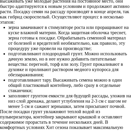
высаживать уже молодые растения на постоянное место, они
быстро адаптируются к новым условиям и продолжают активно
расти. Посадку семян на рассаду производят в конце апреля, так
как гибрид скороспелый. Осуществляют процесс в несколько
этапов:
зерна замачивают в стимуляторе роста или проращивают на
куске влажной материи. Когда защитная оболочка треснет,
зерна готовы к посадке. Обрабатывать семенной материал
от болезней и вредителей необязательно, как правило, эту
процедуру уже провели на производстве;
подготавливают плодородный грунт. Можно использовать
дачную землю, но в нее нужно добавить питательные
вещества: перегной, торф или золу. Грунт прокаливают в
духовке и проливают раствором медного купороса для
обеззараживания;
подготавливают тару. Высаживать семена можно в один
общий пластиковый контейнер, либо сразу в отдельные
стаканчики;
заполняют грунтом емкости для будущей рассады, уложив на
низ слой дренажа, делают углубления на 2-3 см с шагом не
менее 5 см и сажают зернышки, затем присыпают почвой.
После посадки грунт увлажняют теплой водой из
пульверизатора, контейнер закрывают крышкой и оставляют
содержимое прорастать в течение нескольких дней. В
комфортных условиях Хит сезона показывает максимальную