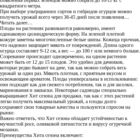
появления первых зеленцов можно собрать до 10-11 кг с
квадратного метра.
При выборе ультраранних сортов и гибридов огурцов можно
получить урожай всего через 38-45 дней после появления…
Читать далее…
Плоды на растениях развиваются равномерно, имеют
одинаковую цилиндрическую форму. На зеленой плотной
кожуре заметны многочисленные белые шипы. Кожица прочная,
что надежно защищает мякоть от повреждений. Длина одного
огурца составляет 9-12 см, а вес — до 100 г или немного больше.
Созревание происходит одновременно, на одном растении
может быть от 12 до 15 плодов. Это удобно для дачников,
которые редко бывают на даче, так как можно собрать весь
урожай за один раз. Мякоть плотная, с приятным вкусом и
освежающим ароматом. Плоды универсальны в использовании:
они подходят как для свежего потребления, так и для засолки,
маринования и закваски. Некоторые садоводы специально
выращивают Хит сезона для продажи, так как с этих растений
легко получить максимальный урожай, а плоды долго
сохраняют свои товарные качества и пользуются спросом на
рынке.
Важно отметить, что Хит сезона обладает устойчивостью к
мучнистой росе, оливковой пятнистости и вирусу огуречной
мозаики.
Преимущества Хита сезона включают: