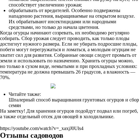
способствует увеличению урожая;
обрабатывать от вредителей. Особенно подвержены
нападению растения, выращиваемые на открытом воздухе.
Их обрабатывают инсектицидами или народными
средствами, но только до начала цветения.
Когда огурцы начинают созревать, их необходимо регулярно
собирать. Сбор урожая следует проводить, как только плоды
достигнут нужного размера. Если не убирать подросшие плоды,
побеги могут перегружаться и ломаться, а молодым огурцам не
хватит сил для развития. Собранные овощи следует промыть от
земли и использовать по назначению. Хранить огурцы можно,
но только в сухом виде, немытыми и при прохладных условиях:
температура не должна превышать 26 градусов, а влажность —
70%.
Читайте также:
Шпалерный способ выращивания грунтовых огурцов и сбор
семян
На заметку! Для хранения огурцов подойдут подвал или погреб,
а также отдельный отсек для овощей в холодильнике.
https://youtube.com/watch?v=_xaxjJ0Uls4
Отзывы садоводов