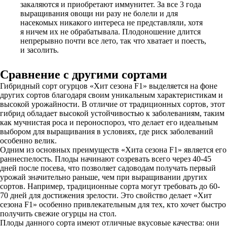
закаляются и приобретают иммунитет. За все 3 года
выращивания овощи ни разу не болели и для
насекомых никакого интереса не представляли, хотя
я ничем их не обрабатывала. Плодоношение длится
непрерывно почти все лето, так что хватает и поесть,
и засолить.
Сравнение с другими сортами
Гибридный сорт огурцов «Хит сезона F1» выделяется на фоне
других сортов благодаря своим уникальным характеристикам и
высокой урожайности. В отличие от традиционных сортов, этот
гибрид обладает высокой устойчивостью к заболеваниям, таким
как мучнистая роса и пероноспороз, что делает его идеальным
выбором для выращивания в условиях, где риск заболеваний
особенно велик.
Одним из основных преимуществ «Хита сезона F1» является его
раннеспелость. Плоды начинают созревать всего через 40-45
дней после посева, что позволяет садоводам получать первый
урожай значительно раньше, чем при выращивании других
сортов. Например, традиционные сорта могут требовать до 60-
70 дней для достижения зрелости. Это свойство делает «Хит
сезона F1» особенно привлекательным для тех, кто хочет быстро
получить свежие огурцы на стол.
Плоды данного сорта имеют отличные вкусовые качества: они