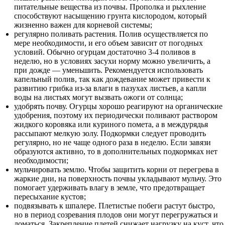
питательные вещества из почвы. Прополка и рыхление
способствуют насыщению грунта кислородом, который
жизненно важен для корневой системы;
регулярно поливать растения. Полив осуществляется по
мере необходимости, и его объем зависит от погодных
условий. Обычно огурцам достаточно 3-4 поливов в
неделю, но в условиях засухи норму можно увеличить, а
при дожде — уменьшить. Рекомендуется использовать
капельный полив, так как дождевание может привести к
развитию грибка из-за влаги в пазухах листьев, а капли
воды на листьях могут вызвать ожоги от солнца;
удобрять почву. Огурцы хорошо реагируют на органические
удобрения, поэтому их периодически поливают раствором
жидкого коровяка или куриного помета, а в междурядья
рассыпают мелкую золу. Подкормки следует проводить
регулярно, но не чаще одного раза в неделю. Если завязи
образуются активно, то в дополнительных подкормках нет
необходимости;
мульчировать землю. Чтобы защитить корни от перегрева в
жаркие дни, на поверхность почвы укладывают мульчу. Это
помогает удерживать влагу в земле, что предотвращает
пересыхание кустов;
подвязывать к шпалере. Плетистые побеги растут быстро,
но в период созревания плодов они могут перегружаться и
ломаться. Закрепление плетей снижает нагрузку на куст, что