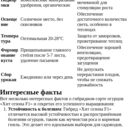
мочевиной для
мки
удобрения, органические
стимуляции роста
Обеспечение
Освеще
Солнечное место, без
достаточного количества
ние
сквозняков
света, особенно в
теплицах
Темпера
Защита от заморозков,
Оптимальная 20-28°C
тура
проветривание теплиц
Обеспечение хорошей
Формир
Прищипывание главного
вентиляции,
ование
стебля после 5-7 листа,
предотвращение
куста
удаление пасынков
загущения
Не допускать
Сбор
перерастания плодов,
Ежедневно или через день
урожая
чтобы не снижать
урожайность
Интересные факты
Вот несколько интересных фактов о гибридном сорте огурцов
«Хит сезона F1» и секретах его успешного выращивания:
Устойчивость к болезням
: Гибрид «Хит сезона F1»
отличается высокой устойчивостью к распространённым
болезням огурцов, таким как мучнистая роса и корневая
гниль. Это делает его идеальным выбором для садоводов,