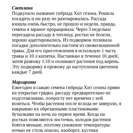
Светлана
Подкупило название гибрида Хит сезона. Решила
посадить и ни разу не разочаровалась. Рассада
взошла очень быстро, не прошло и недели, правда,
семена я заранее проращивала. Через 3 недельки
пересадила рассаду в теплицу, ростки не болели,
хорошо адаптировались. Из подкормок поливала
посадки дополнительно настоем из свежескошенной
травы. Для его приготовления я использую 1 часть
травы и 10 л кипятка. Настаиваю в течение 10 дней,
затем развожу 1:10 и поливают растения под корень.
Эту подкормку я провожу до наступления цветения
каждые 7 дней.
Маргарита
Ежегодно я сажаю семена гибрида Хит сезона прямо
на открытые грядки, рассаду предварительно не
подготавливаю, попросту нет времени с ней
возиться. Чтобы растения после всхода не замерзли, я
накрываю их обрезанными пластиковыми
бутылками на ночь на первое время. Когда на
ростках появляются листочки, холодов растения
боятся меньше, поэтому снижение температуры
ночью не столь опасно, наоборот, кустики