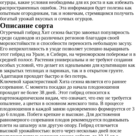
огурцы, какие условия необходимы для их роста и как избежать
распространенных ошибок. Эта информация будет полезна как
опытным огородникам, так и новичкам, стремящимся получить
богатый урожай вкусных и сочных огурцов.
Описание сорта
Огуречный гибрид Хит сезона быстро завоевал популярность
среди садоводов из различных регионов благодаря своей
морозостойкости и способности переносить небольшую засуху.
Его неприхотливость в уходе позволяет успешно выращивать
этот гибрид на Урале, в Сибири, на черноморском побережье и в
средней полосе. Растения универсальны и не требуют создания
особых условий, что делает их идеальными для культивации как
в закрытых теплицах и парниках, так и в открытом грунте.
Адаптация проходит быстро и без потерь.
Ключевой характеристикой Хита сезона является его раннее
созревание. С момента посадки до начала плодоношения
проходит не более 38 дней. Этот гибрид относится к
партенокарпическим видам, что означает, что ему не требуется
опыление, а цветки в основном женского типа. В процессе
плодоношения в каждой завязи одновременно формируется от 3
до 6 плодов. Побеги крепкие и высокие. Для достижения
равномерного созревания плодов рекомендуется подвязывать
плети на шпалеру или другую опору. Гибрид отличается
высокой урожайностью: всего через несколько дней после