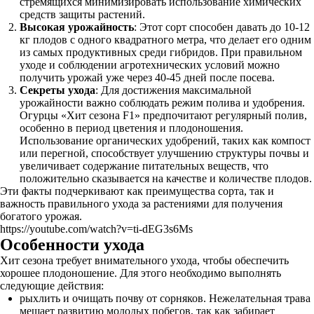
стремящихся минимизировать использование химических
средств защиты растений.
Высокая урожайность
: Этот сорт способен давать до 10-12
кг плодов с одного квадратного метра, что делает его одним
из самых продуктивных среди гибридов. При правильном
уходе и соблюдении агротехнических условий можно
получить урожай уже через 40-45 дней после посева.
Секреты ухода
: Для достижения максимальной
урожайности важно соблюдать режим полива и удобрения.
Огурцы «Хит сезона F1» предпочитают регулярный полив,
особенно в период цветения и плодоношения.
Использование органических удобрений, таких как компост
или перегной, способствует улучшению структуры почвы и
увеличивает содержание питательных веществ, что
положительно сказывается на качестве и количестве плодов.
Эти факты подчеркивают как преимущества сорта, так и
важность правильного ухода за растениями для получения
богатого урожая.
https://youtube.com/watch?v=ti-dEG3s6Ms
Особенности ухода
Хит сезона требует внимательного ухода, чтобы обеспечить
хорошее плодоношение. Для этого необходимо выполнять
следующие действия:
рыхлить и очищать почву от сорняков. Нежелательная трава
мешает развитию молодых побегов, так как забирает