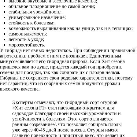
высокие вкусовые и засолочные качества;
обильное плодоношение до самой осени;
стабильная урожайность;
универсальное назначение;
стойкость к болезням;
возможность выращивания как на улице, так и в теплицах;
самоопыляемость;
легкость в уходе;
морозостойкость.
У гибрида нет явных недостатков. При соблюдении правильной
агротехники проблем с ним не возникает. Единственным
минусом является его гибридная природа. Если Хит сезона
пришелся вам по душе, придется каждый год приобретать
семена для посадки, так как собирать их с плодов нельзя.
Гибриды не сохраняют свои родовые характеристики, поэтому
нет гарантии, что из собранных семян получится урожай
высокого качества.
Эксперты отмечают, что гибридный сорт огурцов
«Хит сезона F1» стал настоящим открытием для
садоводов благодаря своей высокой урожайности и
устойчивости к болезням. Этот сорт отличается
ранним созреванием, что позволяет собирать плоды
уже через 40-45 дней после посева. Огурцы имеют
гладкую поверхность и приятный вкус, что делает их