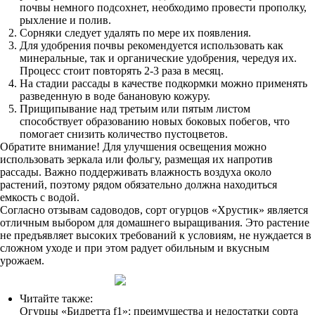
почвы немного подсохнет, необходимо провести прополку,
рыхление и полив.
Сорняки следует удалять по мере их появления.
Для удобрения почвы рекомендуется использовать как
минеральные, так и органические удобрения, чередуя их.
Процесс стоит повторять 2-3 раза в месяц.
На стадии рассады в качестве подкормки можно применять
разведенную в воде банановую кожуру.
Прищипывание над третьим или пятым листом
способствует образованию новых боковых побегов, что
помогает снизить количество пустоцветов.
Обратите внимание! Для улучшения освещения можно
использовать зеркала или фольгу, размещая их напротив
рассады. Важно поддерживать влажность воздуха около
растений, поэтому рядом обязательно должна находиться
емкость с водой.
Согласно отзывам садоводов, сорт огурцов «Хрустик» является
отличным выбором для домашнего выращивания. Это растение
не предъявляет высоких требований к условиям, не нуждается в
сложном уходе и при этом радует обильным и вкусным
урожаем.
Читайте также:
Огурцы «Бидретта f1»: преимущества и недостатки сорта