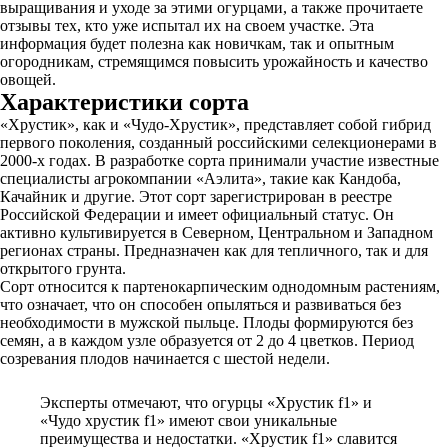
выращивания и уходе за этими огурцами, а также прочитаете
отзывы тех, кто уже испытал их на своем участке. Эта
информация будет полезна как новичкам, так и опытным
огородникам, стремящимся повысить урожайность и качество
овощей.
Характеристики сорта
«Хрустик», как и «Чудо-Хрустик», представляет собой гибрид
первого поколения, созданный российскими селекционерами в
2000-х годах. В разработке сорта принимали участие известные
специалисты агрокомпании «Аэлита», такие как Кандоба,
Качайник и другие. Этот сорт зарегистрирован в реестре
Российской Федерации и имеет официальный статус. Он
активно культивируется в Северном, Центральном и Западном
регионах страны. Предназначен как для тепличного, так и для
открытого грунта.
Сорт относится к партенокарпическим однодомным растениям,
что означает, что он способен опыляться и развиваться без
необходимости в мужской пыльце. Плоды формируются без
семян, а в каждом узле образуется от 2 до 4 цветков. Период
созревания плодов начинается с шестой недели.
Эксперты отмечают, что огурцы «Хрустик f1» и
«Чудо хрустик f1» имеют свои уникальные
преимущества и недостатки. «Хрустик f1» славится