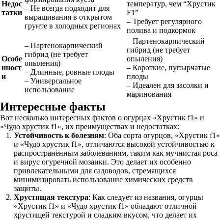
Недос
температур, чем “Хрустик
– Не всегда подходит для
татки
F1”
выращивания в открытом
– Требует регулярного
грунте в холодных регионах
полива и подкормок
– Партенокарпический
– Партенокарпический
гибрид (не требует
гибрид (не требует
Особе
опыления)
опыления)
нност
– Короткие, пупырчатые
– Длинные, ровные плоды
и
плоды
– Универсальное
– Идеален для засолки и
использование
маринования
Интересные факты
Вот несколько интересных фактов о огурцах «Хрустик f1» и
«Чудо хрустик f1», их преимуществах и недостатках:
Устойчивость к болезням
: Оба сорта огурцов, «Хрустик f1»
и «Чудо хрустик f1», отличаются высокой устойчивостью к
распространённым заболеваниям, таким как мучнистая роса
и вирус огуречной мозаики. Это делает их особенно
привлекательными для садоводов, стремящихся
минимизировать использование химических средств
защиты.
Хрустящая текстура
: Как следует из названия, огурцы
«Хрустик f1» и «Чудо хрустик f1» обладают отличной
хрустящей текстурой и сладким вкусом, что делает их