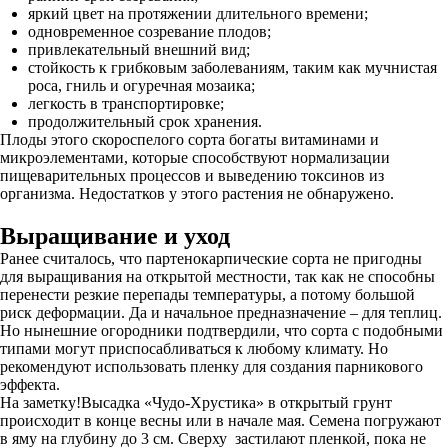
яркий цвет на протяжении длительного времени;
одновременное созревание плодов;
привлекательный внешний вид;
стойкость к грибковым заболеваниям, таким как мучнистая
роса, гниль и огуречная мозаика;
легкость в транспортировке;
продолжительный срок хранения.
Плоды этого скороспелого сорта богаты витаминами и
микроэлементами, которые способствуют нормализации
пищеварительных процессов и выведению токсинов из
организма. Недостатков у этого растения не обнаружено.
Выращивание и уход
Ранее считалось, что партенокарпические сорта не пригодны
для выращивания на открытой местности, так как не способны
перенести резкие перепады температуры, а потому большой
риск деформации. Да и начальное предназначение – для теплиц.
Но нынешние огородники подтвердили, что сорта с подобными
типами могут приспосабливаться к любому климату. Но
рекомендуют использовать пленку для создания парникового
эффекта.
На заметку!Высадка «Чудо-Хрустика» в открытый грунт
происходит в конце весны или в начале мая. Семена погружают
в яму на глубину до 3 см. Сверху застилают пленкой, пока не