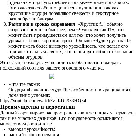
идеальными для употребления в свежем виде и в салатах.
Это качество особенно ценится в кулинарии, так как
хрустящие огурцы добавляют свежесть и текстурное
разнообразие блюдам.
Различия в сроках созревания
: «Хрустик f1» обычно
созревает немного быстрее, чем «Чудо хрустик f1», что
может быть преимуществом для тех, кто хочет получить
урожай в более короткие сроки. Однако «Чудо хрустик f1»
может иметь более высокую урожайность, что делает его
привлекательным для тех, кто планирует собирать большие
объемы огурцов.
Эти факты помогут лучше понять особенности и выбрать
подходящий сорт для вашего огородного участка.
Читайте также:
Огурцы «Балконное чудо f1»: особенности выращивания в
домашних условиях
https://youtube.com/watch?v=I-Dn933HQ34
Преимущества и недостатки
Данный сорт широко распространен как в теплицах у фермеров,
так и на участках дачников. Его популярность объясняется
множеством достоинств:
высокая урожайность;
ранний срок созревания;