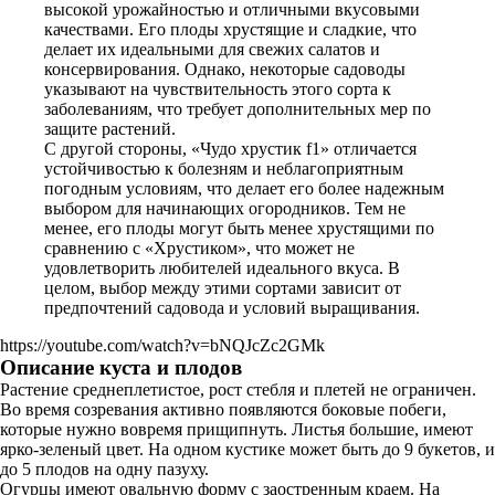
высокой урожайностью и отличными вкусовыми
качествами. Его плоды хрустящие и сладкие, что
делает их идеальными для свежих салатов и
консервирования. Однако, некоторые садоводы
указывают на чувствительность этого сорта к
заболеваниям, что требует дополнительных мер по
защите растений.
С другой стороны, «Чудо хрустик f1» отличается
устойчивостью к болезням и неблагоприятным
погодным условиям, что делает его более надежным
выбором для начинающих огородников. Тем не
менее, его плоды могут быть менее хрустящими по
сравнению с «Хрустиком», что может не
удовлетворить любителей идеального вкуса. В
целом, выбор между этими сортами зависит от
предпочтений садовода и условий выращивания.
https://youtube.com/watch?v=bNQJcZc2GMk
Описание куста и плодов
Растение среднеплетистое, рост стебля и плетей не ограничен.
Во время созревания активно появляются боковые побеги,
которые нужно вовремя прищипнуть. Листья большие, имеют
ярко-зеленый цвет. На одном кустике может быть до 9 букетов, и
до 5 плодов на одну пазуху.
Огурцы имеют овальную форму с заостренным краем. На