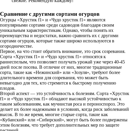
свежие. Рекомендую каждому!
Сравнение с другими сортами огурцов
Огурцы «Хрустик f1» и «Чудо хрустик f1» являются
популярными сортами среди садоводов благодаря своим
уникальным характеристикам. Однако, чтобы понять их
преимущества и недостатки, важно сравнить их с другими
сортами огурцов, которые также широко используются в
огородничестве.
Первое, на что стоит обратить внимание, это срок созревания.
Сорта «Хрустик f1» и «Чудо хрустик f1» относятся к
раннеспелым, что позволяет получать урожай уже через 40-45
дней после посева. В отличие от них, многие традиционные
сорта, такие как «Нежинский» или «Зозуля», требуют более
длительного времени для созревания, что может быть
невыгодно для тех, кто стремится к быстрому получению
плодов.
Второй аспект — это устойчивость к болезням. Сорта «Хрустик
f1» и «Чудо хрустик f1» обладают высокой устойчивостью к
таким заболеваниям, как мучнистая роса и пероноспороз. Это
делает их более надежными в условиях, когда риск заболеваний
высок. В то же время, многие старые сорта, такие как
«Кубанский» или «Сибирский», могут быть более подвержены
этим болезням, что требует дополнительных мер по защите
растений.