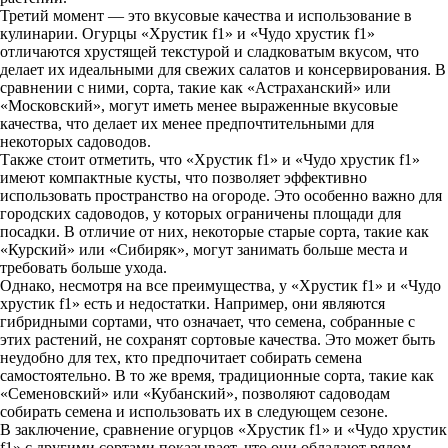
Третий момент — это вкусовые качества и использование в
кулинарии. Огурцы «Хрустик f1» и «Чудо хрустик f1»
отличаются хрустящей текстурой и сладковатым вкусом, что
делает их идеальными для свежих салатов и консервирования. В
сравнении с ними, сорта, такие как «Астраханский» или
«Московский», могут иметь менее выраженные вкусовые
качества, что делает их менее предпочтительными для
некоторых садоводов.
Также стоит отметить, что «Хрустик f1» и «Чудо хрустик f1»
имеют компактные кусты, что позволяет эффективно
использовать пространство на огороде. Это особенно важно для
городских садоводов, у которых ограничены площади для
посадки. В отличие от них, некоторые старые сорта, такие как
«Курский» или «Сибиряк», могут занимать больше места и
требовать больше ухода.
Однако, несмотря на все преимущества, у «Хрустик f1» и «Чудо
хрустик f1» есть и недостатки. Например, они являются
гибридными сортами, что означает, что семена, собранные с
этих растений, не сохранят сортовые качества. Это может быть
неудобно для тех, кто предпочитает собирать семена
самостоятельно. В то же время, традиционные сорта, такие как
«Семеновский» или «Кубанский», позволяют садоводам
собирать семена и использовать их в следующем сезоне.
В заключение, сравнение огурцов «Хрустик f1» и «Чудо хрустик
f1» с другими сортами показывает, что они обладают рядом