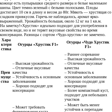
кожице есть пупырышки среднего размера и белые маленькие
шипы. Цвет темно-зеленый с белыми полосками. Плоды
достигают 10 см в длину и весом до 80г. Мякоть — хрустящая со
сладким привкусом. Горечь не наблюдалось, аромат ярко-
выраженный. Урожайность большая, около 12 кг на 1 кв.м.
На заметку!«Хрустик» идеально подходит для употребления в
свежем виде, но и не теряет вкусовые свойства во время
консервации. Разницы с сортом «Чудо-хрустик» не замечено.
Хара
Огурцы «Чудо Хрустик
ктери
Огурцы «Хрустик F1»
F1»
стика
– Раннее созревание
– Высокая урожайность
– Высокая урожайность
– Отличные вкусовые
– Отличные вкусовые
качества
Преи
качества
– Устойчивость к
муще
– Устойчивость к основным
основным заболеваниям
ства
заболеваниям
– Хорошо подходят для
– Хорошо подходят для
консервации
консервации
– Более компактный куст,
подходит для небольших
участков
– Может быть менее
– Может требовать
устойчив к перепадам
формирования куста