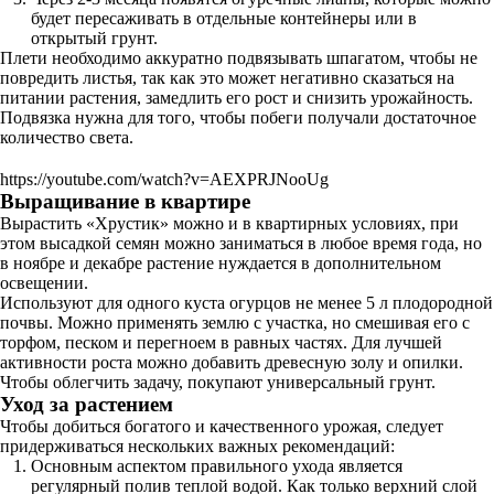
будет пересаживать в отдельные контейнеры или в
открытый грунт.
Плети необходимо аккуратно подвязывать шпагатом, чтобы не
повредить листья, так как это может негативно сказаться на
питании растения, замедлить его рост и снизить урожайность.
Подвязка нужна для того, чтобы побеги получали достаточное
количество света.
https://youtube.com/watch?v=AEXPRJNooUg
Выращивание в квартире
Вырастить «Хрустик» можно и в квартирных условиях, при
этом высадкой семян можно заниматься в любое время года, но
в ноябре и декабре растение нуждается в дополнительном
освещении.
Используют для одного куста огурцов не менее 5 л плодородной
почвы. Можно применять землю с участка, но смешивая его с
торфом, песком и перегноем в равных частях. Для лучшей
активности роста можно добавить древесную золу и опилки.
Чтобы облегчить задачу, покупают универсальный грунт.
Уход за растением
Чтобы добиться богатого и качественного урожая, следует
придерживаться нескольких важных рекомендаций:
Основным аспектом правильного ухода является
регулярный полив теплой водой. Как только верхний слой