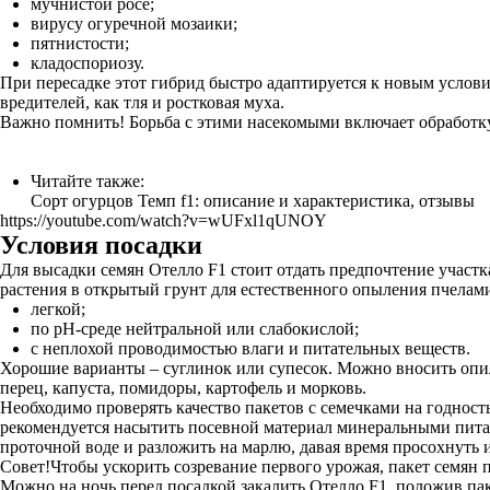
мучнистой росе;
вирусу огуречной мозаики;
пятнистости;
кладоспориозу.
При пересадке этот гибрид быстро адаптируется к новым услов
вредителей, как тля и ростковая муха.
Важно помнить! Борьба с этими насекомыми включает обработк
Читайте также:
Сорт огурцов Темп f1: описание и характеристика, отзывы
https://youtube.com/watch?v=wUFxl1qUNOY
Условия посадки
Для высадки семян Отелло F1 стоит отдать предпочтение учас
растения в открытый грунт для естественного опыления пчелам
легкой;
по pH-среде нейтральной или слабокислой;
с неплохой проводимостью влаги и питательных веществ.
Хорошие варианты – суглинок или супесок. Можно вносить опи
перец, капуста, помидоры, картофель и морковь.
Необходимо проверять качество пакетов с семечками на годность
рекомендуется насытить посевной материал минеральными питат
проточной воде и разложить на марлю, давая время просохнуть 
Совет!Чтобы ускорить созревание первого урожая, пакет семян п
Можно на ночь перед посадкой закалить Отелло F1, положив пак