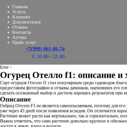
Главная
Услуги
Клиники
Документация
Отзывы
Контакты
Аптека
Прайс услуг
+7(999) 061-86-74
С 10.00 - 21.00
Блог
›
Огурец Отелло f1: описание и
Сорт огурцов Отелло f1 стал популярным среди садоводов благо
предоставим фотографии и отзывы дачников, оценивших его пл
сделать осознанный выбор и достичь хороших результатов при 
Описание
Гибрид Отелло F1 не является самоопыляемым, поэтому для его
уже через 45 дней после появления всходов. Он отличается хор
Растение может расти как вертикально, так и горизонтально, по
Важно отметить, что само растение довольно крупное и обильно
доступ к земле, влаге и воздуху.