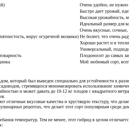
й)
Очень удобно, не нужно 
Быстро дает урожай, иде
Высокая урожайность, мн
Идеальный размер для к
Очень вкусные, сочные, 
 пятнистость, вирус огуречной мозаики)
Не болеет, что очень рад
Хорошо растет и в теплиц
Универсальный, подходи
товарность
Плодоносит до самых за
дника
Мой любимый сорт, всег
идом, который был выведен специально для устойчивости к разл
 садоводов, стремящихся минимизировать использование химиче
жайностью и может давать до 10-12 кг плодов с квадратного мет
ия.
т отличные вкусовые качества и хрустящую текстуру, что делает
кулинарных рецептах, что делает этот сорт популярным среди д
ебания температур. Тем не менее, этот гибрид в целом отличает
к: