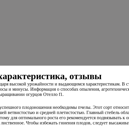
 характеристика, отзывы
даря высокой урожайности и выдающимся характеристикам. В ста
юсы и минусы. Информация о способах опыления, агротехничес
выращивании огурцов Отелло f1.
 успешного плодоношения необходимы пчелы. Этот сорт относит
ошей ветвистостью и средней плетистостью. Главный стебель обл
этому для оптимального роста его рекомендуется подвязывать к 
 лиственное. Чтобы избежать гниения плодов, следует высаживат