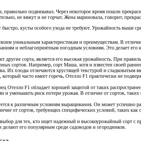
, правильно подвязывал. Через некоторое время пошли прекрасн
ительно, не вяжут и не горчат. Жена мариновала, говорит, прекр
быстро, кусты особого ухода не требуют. Урожайность выше ср
 своим уникальным характеристикам и преимуществам. В отличие
ваниям и неблагоприятным погодным условиям. Это делает его 
т другие сорта, является его высокая урожайность. При правиль
ярных сортов. Например, сорт Маша, хотя и известен своей ранн
ва. Их плоды отличаются хрустящей текстурой и сладковатым вк
я, который часто имеет горечь, Отелло F1 практически не подвер
ец Отелло F1 обладает хорошей защитой от таких распространен
и и уменьшить риск потери урожая. В отличие от сортов, таких
уется к различным условиям выращивания. Он может успешно раст
личие от сортов, требующих специфических условий, таких как 
 выбор для тех, кто ищет надежный и высокоурожайный сорт с 
и делают его популярным среди садоводов и огородников.