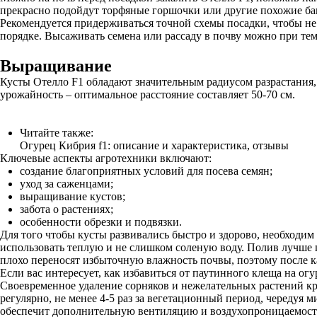
прекрасно подойдут торфяные горшочки или другие похожие ба
Рекомендуется придерживаться точной схемы посадки, чтобы не
порядке. Высаживать семена или рассаду в почву можно при тем
Выращивание
Кусты Отелло F1 обладают значительным радиусом разрастания, 
урожайность – оптимальное расстояние составляет 50-70 см.
Читайте также:
Огурец Кибрия f1: описание и характеристика, отзывы
Ключевые аспекты агротехники включают:
создание благоприятных условий для посева семян;
уход за саженцами;
выращивание кустов;
забота о растениях;
особенности обрезки и подвязки.
Для того чтобы кусты развивались быстро и здорово, необходим
использовать теплую и не слишком соленую воду. Полив лучше п
плохо переносят избыточную влажность почвы, поэтому после к
Если вас интересует, как избавиться от паутинного клеща на о
Своевременное удаление сорняков и нежелательных растений кр
регулярно, не менее 4-5 раз за вегетационный период, чередуя
обеспечит дополнительную вентиляцию и воздухопроницаемость.