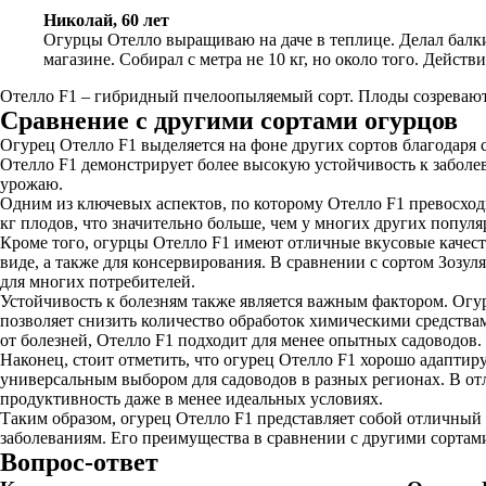
Николай, 60 лет
Огурцы Отелло выращиваю на даче в теплице. Делал балки
магазине. Собирал с метра не 10 кг, но около того. Действ
Отелло F1 – гибридный пчелоопыляемый сорт. Плоды созревают 
Сравнение с другими сортами огурцов
Огурец Отелло F1 выделяется на фоне других сортов благодаря
Отелло F1 демонстрирует более высокую устойчивость к заболе
урожаю.
Одним из ключевых аспектов, по которому Отелло F1 превосходи
кг плодов, что значительно больше, чем у многих других попул
Кроме того, огурцы Отелло F1 имеют отличные вкусовые качест
виде, а также для консервирования. В сравнении с сортом Зозул
для многих потребителей.
Устойчивость к болезням также является важным фактором. Огур
позволяет снизить количество обработок химическими средствам
от болезней, Отелло F1 подходит для менее опытных садоводов.
Наконец, стоит отметить, что огурец Отелло F1 хорошо адаптир
универсальным выбором для садоводов в разных регионах. В от
продуктивность даже в менее идеальных условиях.
Таким образом, огурец Отелло F1 представляет собой отличный
заболеваниям. Его преимущества в сравнении с другими сортам
Вопрос-ответ