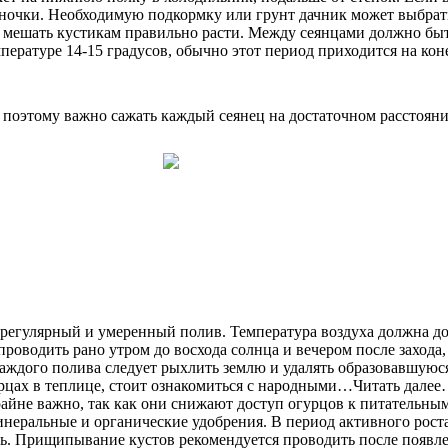
ночки. Необходимую подкормку или грунт дачник может выбрать
 мешать кустикам правильно расти. Между сеянцами должно быть
пературе 14-15 градусов, обычно этот период приходится на кон
поэтому важно сажать каждый сеянец на достаточном расстоянии
 регулярный и умеренный полив. Температура воздуха должна дос
роводить рано утром до восхода солнца и вечером после захода,
аждого полива следует рыхлить землю и удалять образовавшуюся
гурцах в теплице, стоит ознакомиться с народными…Читать дале
айне важно, так как они снижают доступ огурцов к питательным
 минеральные и органические удобрения. В период активного рос
 Прищипывание кустов рекомендуется проводить после появлени