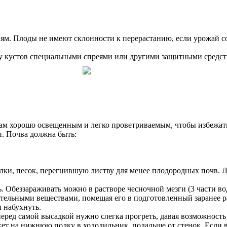
иям. Плоды не имеют склонности к перерастанию, если урожай с
у кустов специальными спреями или другими защитными средств
ткам хорошо освещенным и легко проветриваемым, чтобы избежа
и. Почва должна быть:
лки, песок, перегнившую листву для менее плодородных почв.
. Обеззараживать можно в растворе чесночной мезги (3 части во
ельными веществами, помещая его в подготовленный заранее ра
и набухнуть.
еред самой высадкой нужно слегка прогреть, давая возможность 
ет на нижнюю полку в холодильник, подальше от стенок. Если в