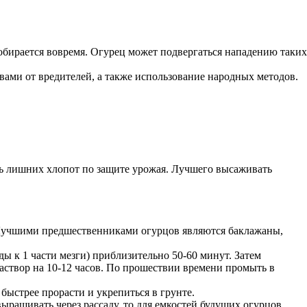
обирается вовремя. Огурец может подвергаться нападению таких
ами от вредителей, а также использование народных методов.
ть лишних хлопот по защите урожая. Лучшего высаживать
 Лучшими предшественниками огурцов являются баклажаны,
ды к 1 части мезги) приблизительно 50-60 минут. Затем
створ на 10-12 часов. По прошествии времени промыть в
быстрее прорасти и укрепиться в грунте.
ыращивать через рассаду, то для емкостей будущих огурцов