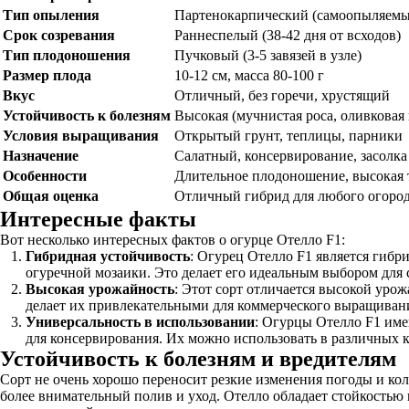
Тип опыления
Партенокарпический (самоопыляемы
Срок созревания
Раннеспелый (38-42 дня от всходов)
Тип плодоношения
Пучковый (3-5 завязей в узле)
Размер плода
10-12 см, масса 80-100 г
Вкус
Отличный, без горечи, хрустящий
Устойчивость к болезням
Высокая (мучнистая роса, оливковая
Условия выращивания
Открытый грунт, теплицы, парники
Назначение
Салатный, консервирование, засолка
Особенности
Длительное плодоношение, высокая 
Общая оценка
Отличный гибрид для любого огоро
Интересные факты
Вот несколько интересных фактов о огурце Отелло F1:
Гибридная устойчивость
: Огурец Отелло F1 является гибр
огуречной мозаики. Это делает его идеальным выбором для
Высокая урожайность
: Этот сорт отличается высокой уро
делает их привлекательными для коммерческого выращиван
Универсальность в использовании
: Огурцы Отелло F1 имею
для консервирования. Их можно использовать в различных 
Устойчивость к болезням и вредителям
Сорт не очень хорошо переносит резкие изменения погоды и кол
более внимательный полив и уход. Отелло обладает стойкостью 