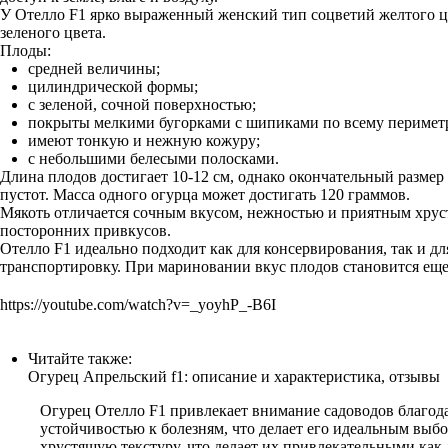
У Отелло F1 ярко выраженный женский тип соцветий желтого цв
зеленого цвета.
Плоды:
средней величины;
цилиндрической формы;
с зеленой, сочной поверхностью;
покрыты мелкими бугорками с шипиками по всему перимет
имеют тонкую и нежную кожуру;
с небольшими белесыми полосками.
Длина плодов достигает 10-12 см, однако окончательный размер
пустот. Масса одного огурца может достигать 120 граммов.
Мякоть отличается сочным вкусом, нежностью и приятным хрус
посторонних привкусов.
Отелло F1 идеально подходит как для консервирования, так и д
транспортировку. При мариновании вкус плодов становится еще
https://youtube.com/watch?v=_yoyhP_-B6I
Читайте также:
Огурец Апрельский f1: описание и характеристика, отзывы
Огурец Отелло F1 привлекает внимание садоводов благод
устойчивостью к болезням, что делает его идеальным вы
хрустящую текстуру, что делает их привлекательными как 