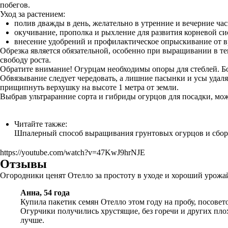
побегов.
Уход за растением:
полив дважды в день, желательно в утренние и вечерние час
окучивание, прополка и рыхление для развития корневой си
внесение удобрений и профилактическое опрыскивание от в
Обрезка является обязательной, особенно при выращивании в те
свободу роста.
Обратите внимание! Огурцам необходимы опоры для стеблей. Б
Обвязывание следует чередовать, а лишние пасынки и усы удаля
прищипнуть верхушку на высоте 1 метра от земли.
Выбрав ультраранние сорта и гибриды огурцов для посадки, мо
Читайте также:
Шпалерный способ выращивания грунтовых огурцов и сбор
https://youtube.com/watch?v=47KwJ9hrNJE
Отзывы
Огородники ценят Отелло за простоту в уходе и хороший урожа
Анна, 54 года
Купила пакетик семян Отелло этом году на пробу, посовет
Огурчики получились хрустящие, без горечи и других пло
лучше.