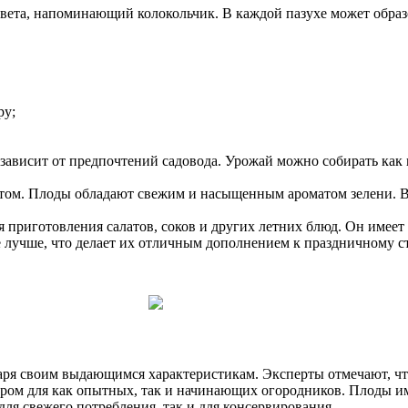
ета, напоминающий колокольчик. В каждой пазухе может образо
ру;
 зависит от предпочтений садовода. Урожай можно собирать как 
том. Плоды обладают свежим и насыщенным ароматом зелени. Вк
ля приготовления салатов, соков и других летних блюд. Он имее
 лучше, что делает их отличным дополнением к праздничному с
аря своим выдающимся характеристикам. Эксперты отмечают, чт
бором для как опытных, так и начинающих огородников. Плоды 
для свежего потребления, так и для консервирования.