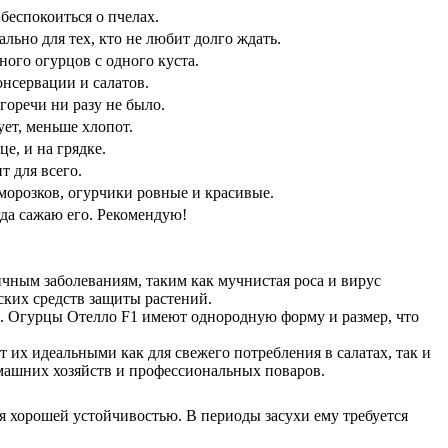
беспокоиться о пчелах.
ально для тех, кто не любит долго ждать.
ого огурцов с одного куста.
онсервации и салатов.
горечи ни разу не было.
ует, меньше хлопот.
е, и на грядке.
т для всего.
морозков, огурчики ровные и красивые.
да сажаю его. Рекомендую!
ичным заболеваниям, таким как мучнистая роса и вирус
ских средств защиты растений.
ра. Огурцы Отелло F1 имеют однородную форму и размер, что
 их идеальными как для свежего потребления в салатах, так и
омашних хозяйств и профессиональных поваров.
ся хорошей устойчивостью. В периоды засухи ему требуется