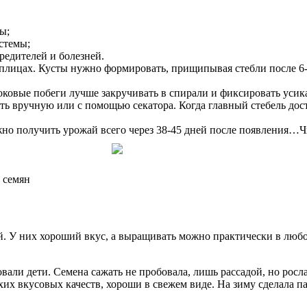
ы;
стемы;
редителей и болезней.
плицах. Кусты нужно формировать, прищипывая стебли после 6-7
оковые побеги лучше закручивать в спирали и фиксировать уси
ть вручную или с помощью секатора. Когда главный стебель дост
жно получить урожай всего через 38-45 дней после появления…
 семян
й. У них хороший вкус, а выращивать можно практически в любо
овали дети. Семена сажать не пробовала, лишь рассадой, но рос
хих вкусовых качеств, хороши в свежем виде. На зиму сделала п