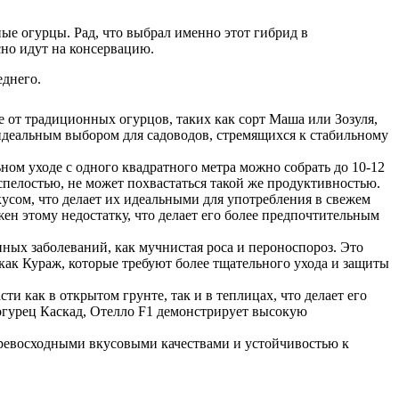
ые огурцы. Рад, что выбрал именно этот гибрид в
асно идут на консервацию.
еднего.
 от традиционных огурцов, таких как сорт Маша или Зозуля,
идеальным выбором для садоводов, стремящихся к стабильному
ном уходе с одного квадратного метра можно собрать до 10-12
еспелостью, не может похвастаться такой же продуктивностью.
усом, что делает их идеальными для употребления в свежем
жен этому недостатку, что делает его более предпочтительным
ных заболеваний, как мучнистая роса и пероноспороз. Это
 как Кураж, которые требуют более тщательного ухода и защиты
и как в открытом грунте, так и в теплицах, что делает его
огурец Каскад, Отелло F1 демонстрирует высокую
превосходными вкусовыми качествами и устойчивостью к