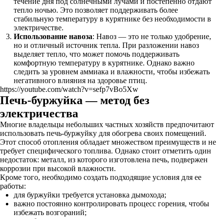
течение дня под солнечными лучами и постепенно отдают
тепло ночью. Это позволяет поддерживать более
стабильную температуру в курятнике без необходимости в
электричестве.
Использование навоза
: Навоз — это не только удобрение,
но и отличный источник тепла. При разложении навоз
выделяет тепло, что может помочь поддерживать
комфортную температуру в курятнике. Однако важно
следить за уровнем аммиака и влажности, чтобы избежать
негативного влияния на здоровье птиц.
https://youtube.com/watch?v=sefp7vBo5Xw
Печь-буржуйка — метод без
электричества
Многие владельцы небольших частных хозяйств предпочитают
использовать печь-буржуйку для обогрева своих помещений.
Этот способ отопления обладает множеством преимуществ и не
требует специфического топлива. Однако стоит отметить один
недостаток: металл, из которого изготовлена печь, подвержен
коррозии при высокой влажности.
Кроме того, необходимо создать подходящие условия для ее
работы:
для буржуйки требуется установка дымохода;
важно постоянно контролировать процесс горения, чтобы
избежать возгораний;