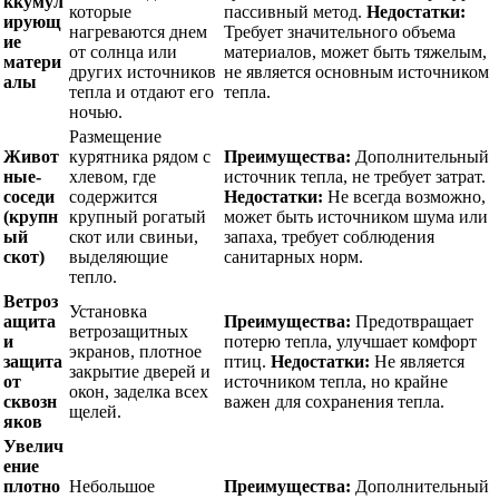
ккумул
которые
пассивный метод.
Недостатки:
ирующ
нагреваются днем
Требует значительного объема
ие
от солнца или
материалов, может быть тяжелым,
матери
других источников
не является основным источником
алы
тепла и отдают его
тепла.
ночью.
Размещение
Живот
курятника рядом с
Преимущества:
Дополнительный
ные-
хлевом, где
источник тепла, не требует затрат.
соседи
содержится
Недостатки:
Не всегда возможно,
(крупн
крупный рогатый
может быть источником шума или
ый
скот или свиньи,
запаха, требует соблюдения
скот)
выделяющие
санитарных норм.
тепло.
Ветроз
Установка
ащита
Преимущества:
Предотвращает
ветрозащитных
и
потерю тепла, улучшает комфорт
экранов, плотное
защита
птиц.
Недостатки:
Не является
закрытие дверей и
от
источником тепла, но крайне
окон, заделка всех
сквозн
важен для сохранения тепла.
щелей.
яков
Увелич
ение
плотно
Небольшое
Преимущества:
Дополнительный