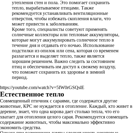
утепления стен и пола. Это помогает сохранить
тепло, вырабатываемое птицами. Также
рекомендуется устанавливать вентиляционные
отверстия, чтобы избежать скопления влаги, что
может привести к заболеваниям.
Кроме того, специалисты советуют применять
солнечные коллекторы или тепловые аккумуляторы,
которые могут аккумулировать солнечное тепло в
течение дня и отдавать его ночью. Использование
подстилки из опилок или сена, которая со временем
разлагается и выделяет тепло, также является
хорошим решением. Важно следить за состоянием
птиц и обеспечивать им доступ к свежему воздуху,
что поможет сохранить их здоровье в зимний
период.
https://youtube.com/watch?v=5IW0rGSQslE
Естественное тепло
Совмещенный птичник с сараями, где содержатся другие
животные, КРС не нуждается в отопление. Каждый, кто живет в
деревне, знает, что одна корова дает столько тепла, что его
хватает для отопления целого сарая. Рекомендуется совмещать
содержание животных, чтобы максимально эффективно
экономить средства.
Однако при размещении лампы следует учесть некоторые