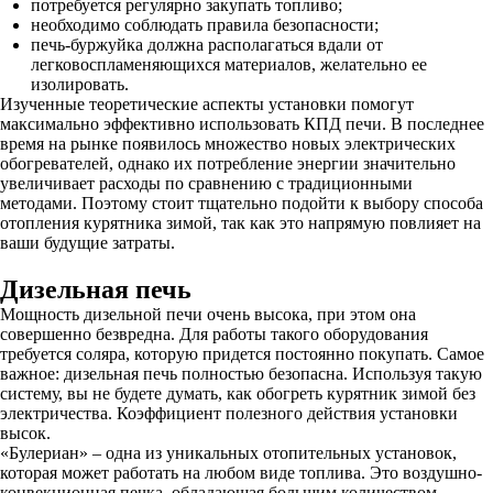
потребуется регулярно закупать топливо;
необходимо соблюдать правила безопасности;
печь-буржуйка должна располагаться вдали от
легковоспламеняющихся материалов, желательно ее
изолировать.
Изученные теоретические аспекты установки помогут
максимально эффективно использовать КПД печи. В последнее
время на рынке появилось множество новых электрических
обогревателей, однако их потребление энергии значительно
увеличивает расходы по сравнению с традиционными
методами. Поэтому стоит тщательно подойти к выбору способа
отопления курятника зимой, так как это напрямую повлияет на
ваши будущие затраты.
Дизельная печь
Мощность дизельной печи очень высока, при этом она
совершенно безвредна. Для работы такого оборудования
требуется соляра, которую придется постоянно покупать. Самое
важное: дизельная печь полностью безопасна. Используя такую
систему, вы не будете думать, как обогреть курятник зимой без
электричества. Коэффициент полезного действия установки
высок.
«Булериан» – одна из уникальных отопительных установок,
которая может работать на любом виде топлива. Это воздушно-
конвекционная печка, обладающая большим количеством