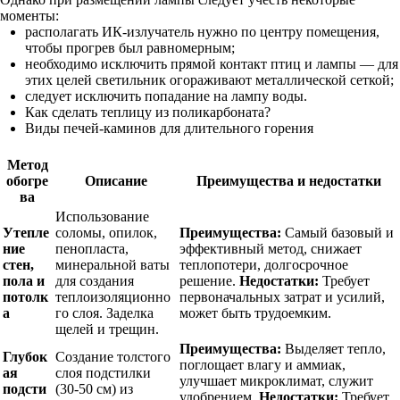
моменты:
располагать ИК-излучатель нужно по центру помещения,
чтобы прогрев был равномерным;
необходимо исключить прямой контакт птиц и лампы — для
этих целей светильник огораживают металлической сеткой;
следует исключить попадание на лампу воды.
Как сделать теплицу из поликарбоната?
Виды печей-каминов для длительного горения
Метод
обогре
Описание
Преимущества и недостатки
ва
Использование
Утепле
соломы, опилок,
Преимущества:
Самый базовый и
ние
пенопласта,
эффективный метод, снижает
стен,
минеральной ваты
теплопотери, долгосрочное
пола и
для создания
решение.
Недостатки:
Требует
потолк
теплоизоляционно
первоначальных затрат и усилий,
а
го слоя. Заделка
может быть трудоемким.
щелей и трещин.
Преимущества:
Выделяет тепло,
Глубок
Создание толстого
поглощает влагу и аммиак,
ая
слоя подстилки
улучшает микроклимат, служит
подсти
(30-50 см) из
удобрением.
Недостатки:
Требует