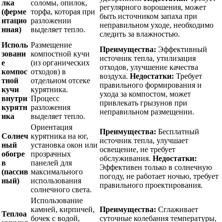
лка
соломы, опилок,
регулярного ворошения, может
(ферме
торфа, которая при
быть источником запаха при
нтацио
разложении
неправильном уходе, необходимо
нная)
выделяет тепло.
следить за влажностью.
Исполь
Размещение
Преимущества:
Эффективный
зовани
компостной кучи
источник тепла, утилизация
е
(из органических
отходов, улучшение качества
компос
отходов) в
воздуха.
Недостатки:
Требует
тной
отдельном отсеке
правильного формирования и
кучи
курятника.
ухода за компостом, может
внутри
Процесс
привлекать грызунов при
курятн
разложения
неправильном размещении.
ика
выделяет тепло.
Ориентация
Преимущества:
Бесплатный
Солнеч
курятника на юг,
источник тепла, улучшает
ный
установка окон или
освещение, не требует
обогре
прозрачных
обслуживания.
Недостатки:
в
панелей для
Эффективен только в солнечную
(пассив
максимального
погоду, не работает ночью, требует
ный)
использования
правильного проектирования.
солнечного света.
Использование
камней, кирпичей,
Преимущества:
Сглаживает
Теплоа
бочек с водой,
суточные колебания температуры,