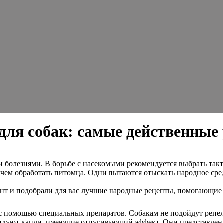
для собак: самые действенные
лезнями. В борьбе с насекомыми рекомендуется выбрать тактик
, чем обработать питомца. Одни пытаются отыскать народное ср
нт и подобрали для вас лучшие народные рецепты, помогающие 
 с помощью специальных препаратов. Собакам не подойдут репел
ндуют капли, имеющие отпугивающий эффект. Они представлены