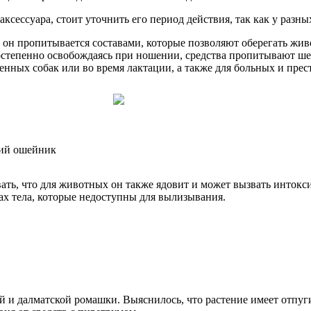
ксессуара, стоит уточнить его период действия, так как у разны
 он пропитывается составами, которые позволяют оберегать жи
степенно освобождаясь при ношении, средства пропитывают шер
ных собак или во время лактации, а также для больных и прест
вать, что для животных он также ядовит и может вызвать инток
ах тела, которые недоступны для вылизывания.
й и далматской ромашки. Выяснилось, что растение имеет отпу