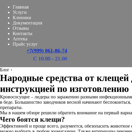
Главная
Услуги
Клиники
Документация
Отзывы
Контакты
Аптека
Прайс услуг
+7(999) 061-86-74
С 10.00 - 21.00
Блог
›
Народные средства от клещей 
инструкцией по изготовлению
Кровососущие – лидеры по заражению разными инфекционными бо
в беде. Большинство заводчиков весной начинают беспокоиться
препараты.
Мы в нашем обзоре решили обратить внимание на первый вариа
Чего боятся клещи?
Эффективней и проще всего, разумеется, обезопасить животное
можно выбрать в любом зоомагазине. Также ветеринары рекоме