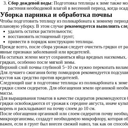
Сбор дождевой воды
: Подготовка теплицы к зиме также мо
растения необходимой влагой в весенний период, когда оса
Уборка парника и обработка почвы
Чтобы подготовить теплицу из поликарбоната к зимнему период
плановую уборку. В этом случае
рекомендуется выполнить сле
удалить остатки растительности;
восстановить истощенный грунт;
привести в порядок конструкцию теплицы.
Прежде всего, после сбора урожая следует очистить грядки от 
явные признаки заболеваний или вредителей.
На остатках зелени могут сохраняться яйца вредных насекомых,
грядках, особенно после мягкой зимы.
Верхний слой почвы глубиной 5−10 см нужно перекопать вилами 
Для лучшего сжигания ботву помидоров рекомендуется подсушить
кустов как средство против вредителей.
Следующий шаг в подготовке теплицы из поликарбоната к зиме 
грядки слоем сидератов. Для обогащения земли органикой необхо
массы.
Для выращивания томатов в качестве сидератов рекомендуются б
грядки освобождаются от урожая к середине августа, иначе кул
корень и раскладывают на почву слоем до 10 см.
После обогащения органикой или слоем сидератов почву необхо
микроорганизмы, создадут необходимую микрофлору, которая обо
важен, если в грунт был внесен свежий навоз, так как он спос