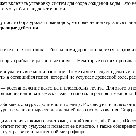
жет включать установку систем для сбора дождевой воды. Это не
дки могут быть недостаточными.
у после сбора урожая помидоров, которые не подвергались гриб
дующие действия:
растительных остатков — ботвы помидоров, оставшихся плодов и 
 споры грибков и различные вирусы. Некоторые из них проникаю
и удалить все корни растений. То же самое следует сделать и з
, а оставшийся пепел, который не уступает древесной золе, ра
— восстановление качества и плодородия грунта. Для этого в п
димо использовать смесь свежего навоза, перегноя и компоста. 
обовые культуры, люпин или горчица. Их следует использовать в
ьтуры не успеют вырасти для дальнейшего использования. Сидера
димо полить такими средствами, как «Сияние», «Байкал», «Вос
гатит почву гумусом и повысит ее качество, а также обезвредит
обствует развитию патогенной микрофлоры.