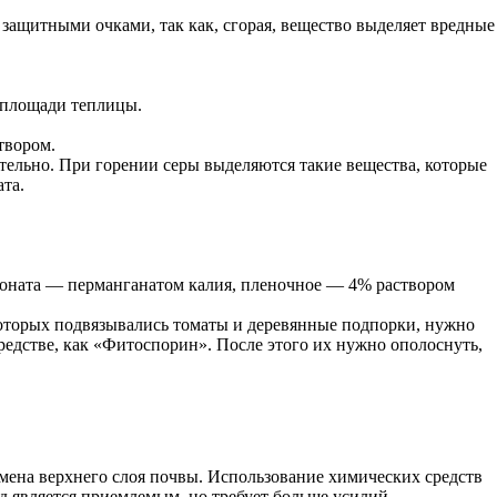
 защитными очками, так как, сгорая, вещество выделяет вредные
й площади теплицы.
твором.
ельно. При горении серы выделяются такие вещества, которые
та.
боната — перманганатом калия, пленочное — 4% раствором
которых подвязывались томаты и деревянные подпорки, нужно
редстве, как «Фитоспорин». После этого их нужно ополоснуть,
мена верхнего слоя почвы. Использование химических средств
д является приемлемым, но требует больше усилий.