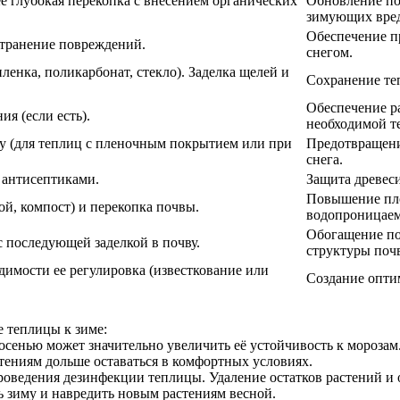
ее глубокая перекопка с внесением органических
Обновление по
зимующих вред
Обеспечение п
странение повреждений.
снегом.
ленка, поликарбонат, стекло). Заделка щелей и
Сохранение теп
Обеспечение р
я (если есть).
необходимой т
у (для теплиц с пленочным покрытием или при
Предотвращени
снега.
 антисептиками.
Защита древеси
Повышение пло
й, компост) и перекопка почвы.
водопроницаем
Обогащение по
с последующей заделкой в почву.
структуры поч
димости ее регулировка (известкование или
Создание опти
е теплицы к зиме:
осенью может значительно увеличить её устойчивость к мороза
стениям дольше оставаться в комфортных условиях.
проведения дезинфекции теплицы. Удаление остатков растений и
ь зиму и навредить новым растениям весной.