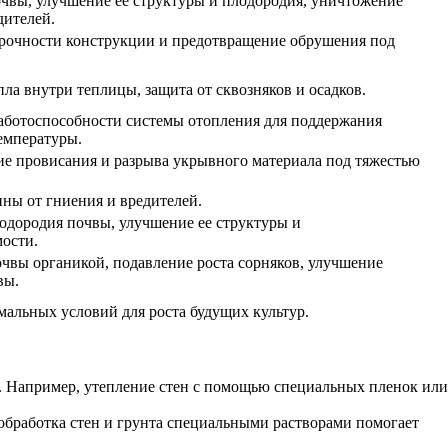
чвы, улучшение ее структуры и плодородия, уничтожение
ителей.
рочности конструкции и предотвращение обрушения под
ла внутри теплицы, защита от сквозняков и осадков.
аботоспособности системы отопления для поддержания
емпературы.
е провисания и разрыва укрывного материала под тяжестью
ны от гниения и вредителей.
дородия почвы, улучшение ее структуры и
ости.
чвы органикой, подавление роста сорняков, улучшение
вы.
мальных условий для роста будущих культур.
м. Например, утепление стен с помощью специальных пленок или
 обработка стен и грунта специальными растворами помогает