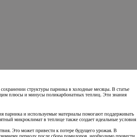
 сохранении структуры парника в холодные месяцы. В статье
судим плюсы и минусы поликарбонатных теплиц. Эти знания
ция парника и используемые материалы помогают поддерживать
иятный микроклимат в теплице также создает идеальные условия
ствия. Это может привести к потере будущего урожая. В
 зимнему периоду после сбора помидоров, необходимо провести