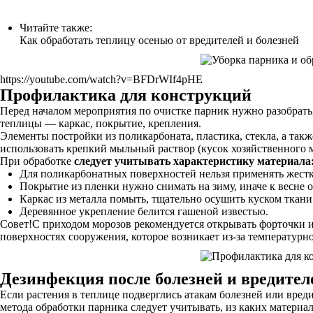
Читайте также:
Как обработать теплицу осенью от вредителей и болезней
https://youtube.com/watch?v=BFDrWIf4pHE
Профилактика для конструкций
Перед началом мероприятия по очистке парник нужно разобрать,
теплицы — каркас, покрытие, крепления.
Элементы постройки из поликарбоната, пластика, стекла, а т
использовать крепкий мыльный раствор (кусок хозяйственного м
При обработке
следует учитывать характеристику материала
Для поликарбонатных поверхностей нельзя применять жестк
Покрытие из пленки нужно снимать на зиму, иначе к весне 
Каркас из металла помыть, тщательно осушить куском ткани
Деревянное укрепление белится гашеной известью.
Совет!С приходом морозов рекомендуется открывать форточки и 
поверхностях сооружения, которое возникает из-за температурн
Дезинфекция после болезней и вредител
Если растения в теплице подверглись атакам болезней или вре
метода обработки парника следует учитывать, из каких материа