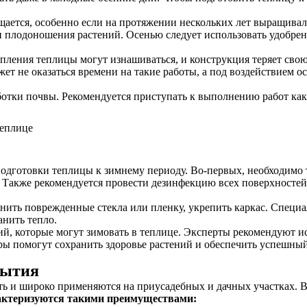
щается, особенно если на протяжении нескольких лет выращивал
и плодоношения растений. Осенью следует использовать удобрени
пления теплицы могут изнашиваться, и конструкция теряет свою
ет не оказаться времени на такие работы, а под воздействием 
ботки почвы. Рекомендуется приступать к выполнению работ как
одготовки теплицы к зимнему периоду. Во-первых, необходимо т
. Также рекомендуется провести дезинфекцию всех поверхносте
енить поврежденные стекла или пленку, укрепить каркас. Специ
анить тепло.
й, которые могут зимовать в теплице. Эксперты рекомендуют и
ры помогут сохранить здоровье растений и обеспечить успешный 
рытия
ь и широко применяются на приусадебных и дачных участках. В
актеризуются такими преимуществами: