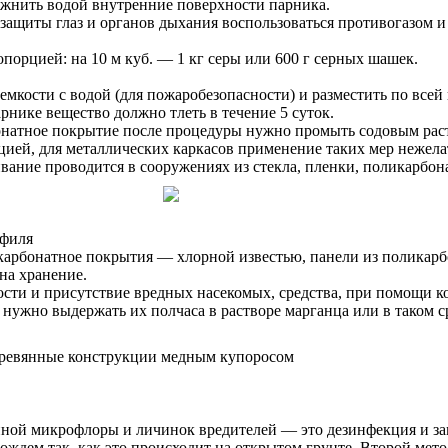
ажнить водой внутренние поверхности парника.
защиты глаз и органов дыхания воспользоваться противогазом и
порцией: на 10 м куб. — 1 кг серы или 600 г серных шашек.
мкости с водой (для пожаробезопасности) и разместить по все
рнике вещество должно тлеть в течение 5 суток.
бонатное покрытие после процедуры нужно промыть содовым рас
ей, для металлических каркасов применение таких мер нежелат
ание проводится в сооружениях из стекла, пленки, поликарбона
офиля
карбонатное покрытия — хлорной известью, панели из поликар
на хранение.
ости и присутствие вредных насекомых, средства, при помощи 
нужно выдержать их полчаса в растворе марганца или в таком с
нной микрофлоры и личинок вредителей — это дезинфекция и за
ождем так, как это происходит на открытом грунте. Второй мето