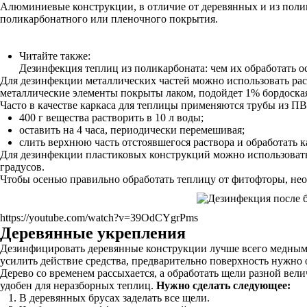
Алюминиевые конструкции, в отличие от деревянных и из полив
поликарбонатного или пленочного покрытия.
Читайте также:
Дезинфекция теплиц из поликарбоната: чем их обработать 
Для дезинфекции металлических частей можно использовать рас
металлические элементы покрыты лаком, подойдет 1% бордоска
Часто в качестве каркаса для теплицы применяются трубы из П
400 г вещества растворить в 10 л воды;
оставить на 4 часа, периодически перемешивая;
слить верхнюю часть отстоявшегося раствора и обработать к
Для дезинфекции пластиковых конструкций можно использовать
градусов.
Чтобы осенью правильно обработать теплицу от фитофторы, не
https://youtube.com/watch?v=39OdCYgrPms
Деревянные укрепления
Дезинфицировать деревянные конструкции лучше всего медным 
усилить действие средства, предварительно поверхность нужно 
Дерево со временем рассыхается, а обработать щели разной вел
удобен для неразборных теплиц.
Нужно сделать следующее:
В деревянных брусах заделать все щели.