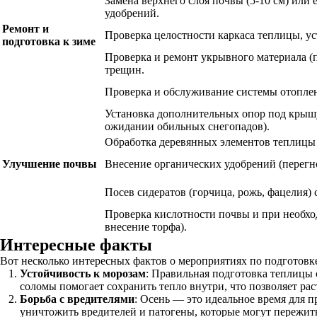
Замена верхнего слоя почвы (5-10 см) или 
удобрений.
Ремонт и
Проверка целостности каркаса теплицы, у
подготовка к зиме
Проверка и ремонт укрывного материала (п
трещин.
Проверка и обслуживание системы отоплени
Установка дополнительных опор под крыш
ожидании обильных снегопадов).
Обработка деревянных элементов теплицы
Улучшение почвы
Внесение органических удобрений (перегно
Посев сидератов (горчица, рожь, фацелия) 
Проверка кислотности почвы и при необхо
внесение торфа).
Интересные факты
Вот несколько интересных фактов о мероприятиях по подготовк
Устойчивость к морозам
: Правильная подготовка теплицы 
соломы помогает сохранить тепло внутри, что позволяет ра
Борьба с вредителями
: Осень — это идеальное время для 
уничтожить вредителей и патогены, которые могут пережит