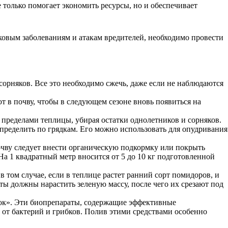
 только помогает экономить ресурсы, но и обеспечивает
ковым заболеваниям и атакам вредителей, необходимо провести
сорняков. Все это необходимо сжечь, даже если не наблюдаются
т в почву, чтобы в следующем сезоне вновь появиться на
а пределами теплицы, убирая остатки однолетников и сорняков.
спределить по грядкам. Его можно использовать для опудривания
очву следует внести органическую подкормку или покрыть
На 1 квадратный метр вносится от 5 до 10 кг подготовленной
 том случае, если в теплице растет ранний сорт помидоров, и
ты должны нарастить зеленую массу, после чего их срезают под
ток». Эти биопрепараты, содержащие эффективные
 от бактерий и грибков. Полив этими средствами особенно