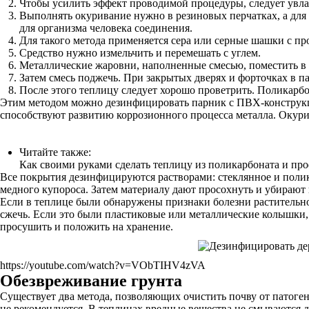
Чтобы усилить эффект проводимой процедуры, следует увл
Выполнять окуривание нужно в резиновых перчатках, а для 
для организма человека соединения.
Для такого метода применяется сера или серные шашки с про
Средство нужно измельчить и перемешать с углем.
Металлические жаровни, наполненные смесью, поместить в е
Затем смесь поджечь. При закрытых дверях и форточках в па
После этого теплицу следует хорошо проветрить. Поликар
Этим методом можно дезинфицировать парник с ПВХ-конструкци
способствуют развитию коррозионного процесса металла. Окурив
Читайте также:
Как своими руками сделать теплицу из поликарбоната и пр
Все покрытия дезинфицируются растворами: стеклянное и поли
медного купороса. Затем материалу дают просохнуть и убирают 
Если в теплице были обнаружены признаки болезни растительн
сжечь. Если это были пластиковые или металлические колышки, 
просушить и положить на хранение.
https://youtube.com/watch?v=VObTIHV4zVA
Обезвреживание грунта
Существует два метода, позволяющих очистить почву от патоге
не рекомендуется. В теплицах вредные вещества не смываются д