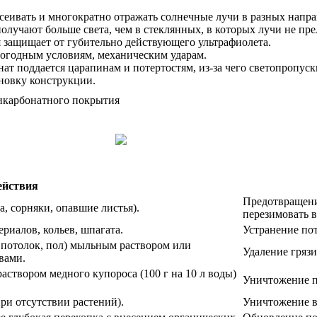
сеивать и многократно отражать солнечные лучи в разных напра
олучают больше света, чем в стеклянных, в которых лучи не пр
 защищает от губительно действующего ультрафиолета.
огодным условиям, механическим ударам.
т поддается царапинам и потертостям, из-за чего светопропускн
ановку конструкции.
ействия
Предотвращени
а, сорняки, опавшие листья).
перезимовать в
риалов, кольев, шпагата.
Устранение по
 потолок, пол) мыльным раствором или
Удаление грязи
вами.
створом медного купороса (100 г на 10 л воды)
Уничтожение п
и отсутствии растений).
Уничтожение в