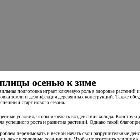
еплицы осенью к зиме
ильная подготовка играет ключевую роль в здоровье растений и
товка земли и дезинфекция деревянных конструкций. Также об
спешный старт нового сезона.
енные условия, чтобы избежать воздействия холода. Конструк
ля успешного роста и развития растений. Однако такой благопр
 проблем перезимовать и весной начать свои разрушительные дей
ать даже в холодные осенние дни. Чтобы подготовить теплицу к