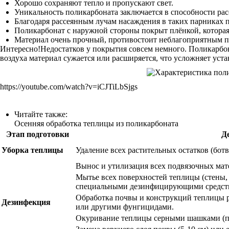
Хорошо сохраняют тепло и пропускают свет.
Уникальность поликарбоната заключается в способности рас
Благодаря рассеянным лучам насаждения в таких парниках п
Поликарбонат с наружной стороны покрыт плёнкой, которая
Материал очень прочный, противостоит неблагоприятным п
Интересно!Недостатков у покрытия совсем немного. Поликарбона
воздуха материал сужается или расширяется, что усложняет уст
https://youtube.com/watch?v=iCJTiLbSjgs
Читайте также:
Осенняя обработка теплицы из поликарбоната
Этап подготовки
Д
Уборка теплицы
Удаление всех растительных остатков (ботв
Вынос и утилизация всех подвязочных мате
Мытье всех поверхностей теплицы (стены,
специальными дезинфицирующими средст
Обработка почвы и конструкций теплицы ра
Дезинфекция
или другими фунгицидами.
Окуривание теплицы серными шашками (пр