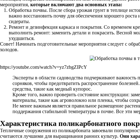
мероприятия,
которые включают два основных этапа:
Обработка почвы. После сбора урожая грунт в теплице исто
важно восстановить почву для обеспечения хорошего роста 
сидераты.
Ремонт и дезинфекция каркаса и покрытия. Со временем кре
выполнить ремонт: заменить детали и покрасить. Весной мож
ухудшиться.
Совет! Начинать подготовительные мероприятия следует с обра
холодов.
https://youtube.com/watch?v=yz7zbgZIPcY
Эксперты в области садоводства подчеркивают важность п
сорняков, чтобы предотвратить распространение болезней
средства, такие как медный купорос.
Кроме того, важно проверить состояние конструкции: зам
материалы, такие как агроволокно или пленка, чтобы сохр
Не менее важным является правильное размещение растени
поддержания стабильной температуры в почве. Все эти ме
Характеристика поликарбонатного пок
Тепличные сооружения из поликарбоната завоевали популярност
считаются лучшими для выращивания ранних культур.
Они хар