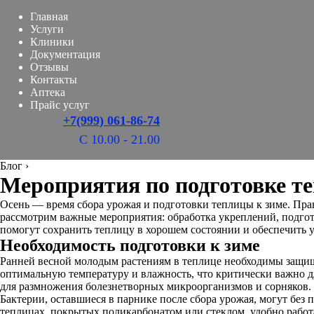
Главная
Услуги
Клиники
Документация
Отзывы
Контакты
Аптека
Прайс услуг
+7(999) 061-86-74
С 10.00 - 21.00
Блог
›
Мероприятия по подготовке т
Осень — время сбора урожая и подготовки теплицы к зиме. Прав
рассмотрим важные мероприятия: обработка укреплений, подго
помогут сохранить теплицу в хорошем состоянии и обеспечить у
Необходимость подготовки к зиме
Ранней весной молодым растениям в теплице необходимы защищ
оптимальную температуру и влажность, что критически важно д
для размножения болезнетворных микроорганизмов и сорняков.
Бактерии, оставшиеся в парнике после сбора урожая, могут без
теплицах, покрытых поликарбонатом или стеклом, удобно работ