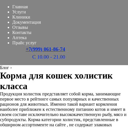
Главная
Услуги
Клиники
Документация
Отзывы
Контакты
Аптека
Прайс услуг
+7(999) 061-86-74
С 10.00 - 21.00
Блог
›
Корма для кошек холистик
класса
Продукция холистик представляет собой корма, занимающие
первое место в рейтинге самых популярных и качественных
рационов для животных. Именно такой вариант кормления
наиболее приближен к естественному питанию котов и имеет в
своем составе исключительно высококачественную рыбу, мясо и
субпродукты. Корма категории холистик, представленные в
обширном ассортименте на сайте , не содержат злаковых