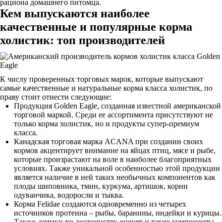
рациона домашнего питомца.
Кем выпускаются наиболее
качественные и популярные корма
холистик: топ производителей
К числу проверенных торговых марок, которые выпускают
самые качественные и натуральные корма класса холистик, по
праву стоит отнести следующие:
Продукция Golden Eagle, созданная известной американской
торговой маркой. Среди ее ассортимента присутствуют не
только корма холистик, но и продукты супер-премиум
класса.
Канадская торговая марка ACANA при создании своих
кормов акцентирует внимание на яйцах птиц, мясе и рыбе,
которые произрастают на воле в наиболее благоприятных
условиях. Также уникальной особенностью этой продукции
является наличие в ней таких необычных компонентов как
плоды шиповника, тмин, куркума, артишок, корни
одуванчика, водоросли и тыква.
Корма Felidae создаются одновременно из четырех
источников протеина – рыбы, баранины, индейки и курицы.
Также, котики по достоинству оценят и такие компоненты