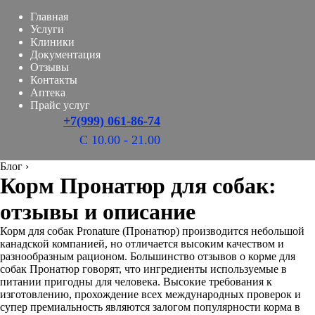
Главная
Услуги
Клиники
Документация
Отзывы
Контакты
Аптека
Прайс услуг
+7(999) 061-86-74
С 10.00 - 21.00
Блог
›
Корм Пронатюр для собак:
отзывы и описание
Корм для собак Pronature (Пронатюр) производится небольшой
канадской компанией, но отличается высоким качеством и
разнообразным рационом. Большинство отзывов о корме для
собак Пронатюр говорят, что ингредиенты используемые в
питании пригодны для человека. Высокие требования к
изготовлению, прохождение всех международных проверок и
супер премиальность являются залогом популярности корма в