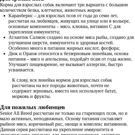
Корма для взрослых собак включают три варианта с большим
количеством белка, клетчатки, животных жиров:
Каранберис – для взрослых псов от года до семи лет,
рассчитан на любимцев, живущих на улице или в вольере,
основные компоненты – мясо, клюква, витамин С для
укрепления иммунитета;
Атлантик Салмон создано на основе мяса рыбы, создано для
улучшения шерсти, иммунитета и здоровья костей.
Особенно много в питании жирных кислот, фосфора;
Дюк и Оранж относится к беззерновым линейкам, основа
питания – мясо и апельсины, подойдёт псам от года жизни.
Улучшает пищеварение, не вызывает аллергии, быстро
усваивается.
К слову, вся линейка кормов для взрослых собак
рассчитана на все породы животных, почти не
содержит зерновых, вместо них используют батат,
морковь и фрукты.
Для пожилых любимцев
Senior All Breed рассчитан не только на стареющих псов, но и
мало активных, неподвижных. Основу питания составляет
рыбное мясо, коричневый рис, овощи и комплекс витаминов.
Данная серия рассчитана на укрепление иммунитета и
двигательного аппарата, для лечения ожирения, аллергии,