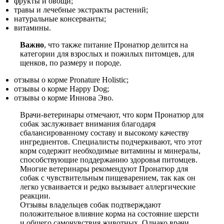
фрукты и овощи;
травы и лечебные экстракты растений;
натуральные консерванты;
витамины.
Важно
, что также питание Пронатюр делится на
категории для взрослых и пожилых питомцев, для
щенков, по размеру и породе.
отзывы о корме Pronature Holistic;
отзывы о корме Happy Dog;
отзывы о корме Иннова Эво.
Врачи-ветеринары отмечают, что корм Пронатюр для
собак заслуживает внимания благодаря
сбалансированному составу и высокому качеству
ингредиентов. Специалисты подчеркивают, что этот
корм содержит необходимые витамины и минералы,
способствующие поддержанию здоровья питомцев.
Многие ветеринары рекомендуют Пронатюр для
собак с чувствительным пищеварением, так как он
легко усваивается и редко вызывает аллергические
реакции.
Отзывы владельцев собак подтверждают
положительное влияние корма на состояние шерсти
и общего самочувствия животных. Однако врачи