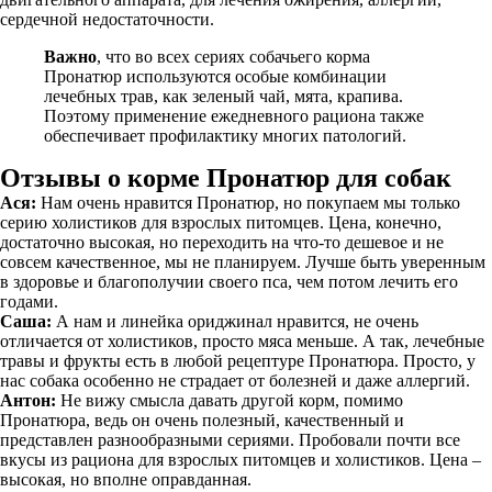
сердечной недостаточности.
Важно
, что во всех сериях собачьего корма
Пронатюр используются особые комбинации
лечебных трав, как зеленый чай, мята, крапива.
Поэтому применение ежедневного рациона также
обеспечивает профилактику многих патологий.
Отзывы о корме Пронатюр для собак
Ася:
Нам очень нравится Пронатюр, но покупаем мы только
серию холистиков для взрослых питомцев. Цена, конечно,
достаточно высокая, но переходить на что-то дешевое и не
совсем качественное, мы не планируем. Лучше быть уверенным
в здоровье и благополучии своего пса, чем потом лечить его
годами.
Саша:
А нам и линейка ориджинал нравится, не очень
отличается от холистиков, просто мяса меньше. А так, лечебные
травы и фрукты есть в любой рецептуре Пронатюра. Просто, у
нас собака особенно не страдает от болезней и даже аллергий.
Антон:
Не вижу смысла давать другой корм, помимо
Пронатюра, ведь он очень полезный, качественный и
представлен разнообразными сериями. Пробовали почти все
вкусы из рациона для взрослых питомцев и холистиков. Цена –
высокая, но вполне оправданная.