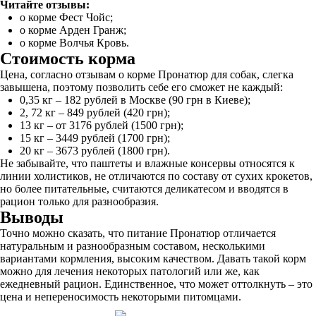
Читайте отзывы:
о корме Фест Чойс;
о корме Арден Гранж;
о корме Волчья Кровь.
Стоимость корма
Цена, согласно отзывам о корме Пронатюр для собак, слегка
завышена, поэтому позволить себе его сможет не каждый:
0,35 кг – 182 рублей в Москве (90 грн в Киеве);
2, 72 кг – 849 рублей (420 грн);
13 кг – от 3176 рублей (1500 грн);
15 кг – 3449 рублей (1700 грн);
20 кг – 3673 рублей (1800 грн).
Не забывайте, что паштеты и влажные консервы относятся к
линии холистиков, не отличаются по составу от сухих крокетов,
но более питательные, считаются деликатесом и вводятся в
рацион только для разнообразия.
Выводы
Точно можно сказать, что питание Пронатюр отличается
натуральным и разнообразным составом, несколькими
вариантами кормления, высоким качеством. Давать такой корм
можно для лечения некоторых патологий или же, как
ежедневный рацион. Единственное, что может оттолкнуть – это
цена и непереносимость некоторыми питомцами.