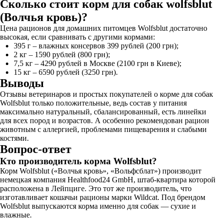
Сколько стоит корм для собак wolfsblut
(Волчья кровь)?
Цена рационов для домашних питомцев Wolfsblut достаточно
высокая, если сравнивать с другими кормами:
395 г – влажных консервов 399 рублей (200 грн);
2 кг – 1590 рублей (800 грн);
7,5 кг – 4290 рублей в Москве (2100 грн в Киеве);
15 кг – 6590 рублей (3250 грн).
Выводы
Отзывы ветеринаров и простых покупателей о корме для собак
Wolfsblut только положительные, ведь состав у питания
максимально натуральный, сбалансированный, есть линейки
для всех пород и возрастов. А особенно рекомендован рацион
животным с аллергией, проблемами пищеварения и слабыми
костями.
Вопрос-ответ
Кто производитель корма Wolfsblut?
Корм Wolfsblut («Волчья кровь», «Вольфсблат») производит
немецкая компания Healthfood24 GmbH, штаб-квартира которой
расположена в Лейпциге. Это тот же производитель, что
изготавливает кошачьи рационы марки Wildcat. Под брендом
Wolfsblut выпускаются корма именно для собак — сухие и
влажные.