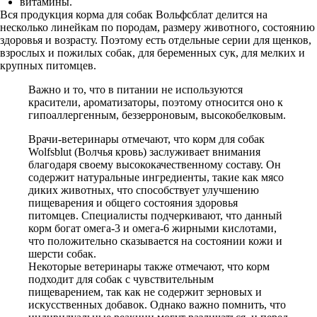
витамины.
Вся продукция корма для собак Вольфсблат делится на
несколько линейкам по породам, размеру животного, состоянию
здоровья и возрасту. Поэтому есть отдельные серии для щенков,
взрослых и пожилых собак, для беременных сук, для мелких и
крупных питомцев.
Важно и то, что в питании не используются
красители, ароматизаторы, поэтому относится оно к
гипоаллергенным, беззерроновым, высокобелковым.
Врачи-ветеринары отмечают, что корм для собак
Wolfsblut (Волчья кровь) заслуживает внимания
благодаря своему высококачественному составу. Он
содержит натуральные ингредиенты, такие как мясо
диких животных, что способствует улучшению
пищеварения и общего состояния здоровья
питомцев. Специалисты подчеркивают, что данный
корм богат омега-3 и омега-6 жирными кислотами,
что положительно сказывается на состоянии кожи и
шерсти собак.
Некоторые ветеринары также отмечают, что корм
подходит для собак с чувствительным
пищеварением, так как не содержит зерновых и
искусственных добавок. Однако важно помнить, что