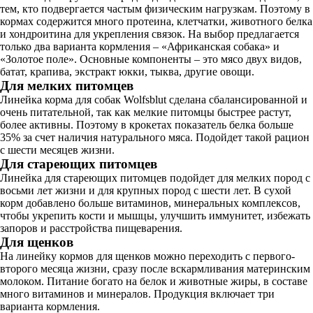
тем, кто подвергается частым физическим нагрузкам. Поэтому в
кормах содержится много протеина, клетчатки, животного белка
и хондроитина для укрепления связок. На выбор предлагается
только два варианта кормления – «Африканская собака» и
«Золотое поле». Основные компоненты – это мясо двух видов,
батат, крапива, экстракт юкки, тыква, другие овощи.
Для мелких питомцев
Линейка корма для собак Wolfsblut сделана сбалансированной и
очень питательной, так как мелкие питомцы быстрее растут,
более активны. Поэтому в крокетах показатель белка больше
35% за счет наличия натурального мяса. Подойдет такой рацион
с шести месяцев жизни.
Для стареющих питомцев
Линейка для стареющих питомцев подойдет для мелких пород с
восьми лет жизни и для крупных пород с шести лет. В сухой
корм добавлено больше витаминов, минеральных комплексов,
чтобы укрепить кости и мышцы, улучшить иммунитет, избежать
запоров и расстройства пищеварения.
Для щенков
На линейку кормов для щенков можно переходить с первого-
второго месяца жизни, сразу после вскармливания материнским
молоком. Питание богато на белок и животные жиры, в составе
много витаминов и минералов. Продукция включает три
варианта кормления.