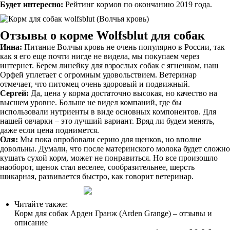
Будет интересно:
Рейтинг кормов по окончанию 2019 года.
Отзывы о корме Wolfsblut для собак
Инна:
Питание Волчья кровь не очень популярно в России, так
как я его еще почти нигде не видела, мы покупаем через
интернет. Берем линейку для взрослых собак с ягненком, наш
Орфей уплетает с огромным удовольствием. Ветеринар
отмечает, что питомец очень здоровый и подвижный.
Сергей:
Да, цена у корма достаточно высокая, но качество на
высшем уровне. Больше не видел компаний, где бы
использовали нутриенты в виде основных компонентов. Для
нашей овчарки – это лучший вариант. Вряд ли будем менять,
даже если цена поднимется.
Оля:
Мы пока опробовали серию для щенков, но вполне
довольны. Думали, что после материнского молока будет сложно
кушать сухой корм, может не понравиться. Но все произошло
наоборот, щенок стал веселее, сообразительнее, шерсть
шикарная, развивается быстро, как говорит ветеринар.
Читайте также:
Корм для собак Арден Гранж (Arden Grange) – отзывы и
описание