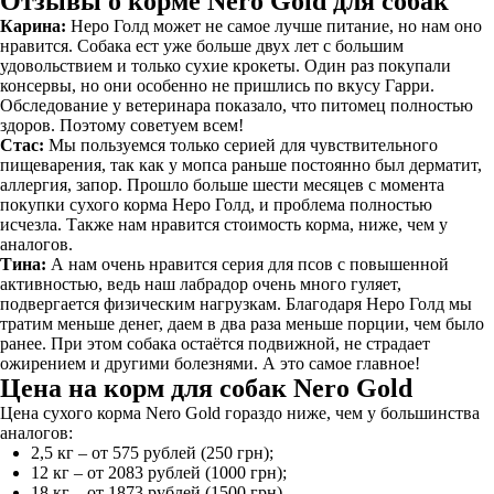
Отзывы о корме Nero Gold для собак
Карина:
Неро Голд может не самое лучше питание, но нам оно
нравится. Собака ест уже больше двух лет с большим
удовольствием и только сухие крокеты. Один раз покупали
консервы, но они особенно не пришлись по вкусу Гарри.
Обследование у ветеринара показало, что питомец полностью
здоров. Поэтому советуем всем!
Стас:
Мы пользуемся только серией для чувствительного
пищеварения, так как у мопса раньше постоянно был дерматит,
аллергия, запор. Прошло больше шести месяцев с момента
покупки сухого корма Неро Голд, и проблема полностью
исчезла. Также нам нравится стоимость корма, ниже, чем у
аналогов.
Тина:
А нам очень нравится серия для псов с повышенной
активностью, ведь наш лабрадор очень много гуляет,
подвергается физическим нагрузкам. Благодаря Неро Голд мы
тратим меньше денег, даем в два раза меньше порции, чем было
ранее. При этом собака остаётся подвижной, не страдает
ожирением и другими болезнями. А это самое главное!
Цена на корм для собак Nero Gold
Цена сухого корма Nero Gold гораздо ниже, чем у большинства
аналогов:
2,5 кг – от 575 рублей (250 грн);
12 кг – от 2083 рублей (1000 грн);
18 кг – от 1873 рублей (1500 грн).