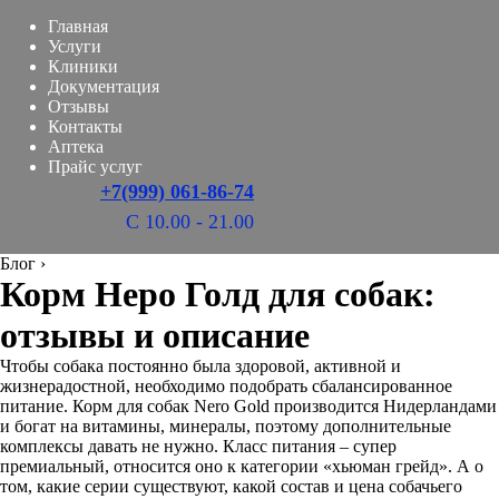
Главная
Услуги
Клиники
Документация
Отзывы
Контакты
Аптека
Прайс услуг
+7(999) 061-86-74
С 10.00 - 21.00
Блог
›
Корм Неро Голд для собак:
отзывы и описание
Чтобы собака постоянно была здоровой, активной и
жизнерадостной, необходимо подобрать сбалансированное
питание. Корм для собак Nero Gold производится Нидерландами
и богат на витамины, минералы, поэтому дополнительные
комплексы давать не нужно. Класс питания – супер
премиальный, относится оно к категории «хьюман грейд». А о
том, какие серии существуют, какой состав и цена собачьего