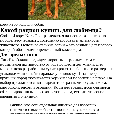
корм неро голд для собак
Какой рацион купить для любимца?
Собачий корм Nero Gold разделяется на несколько линеек по
породе, весу, возрасту, состоянию здоровья и активности
животного. Основное отличие серий – это разный цвет полосок,
который обозначает определенный класс корма.
Для зрелых псов
Линейка Эдальт подойдет здоровым, взрослым псам с
нормальной активностью от года до шести лет жизни. Для
мелких псов разработаны сухие крокеты небольшого размера, на
упаковке можно найти оранжевую полоску. Питание для
крупных пород обозначается коричневой полоской на пачке. На
выбор предлагается пять вариантов с разными вкусами мяса,
картошкой, рисом и овощами. Корм для зрелых псов считается
сбалансированным, высокопротеиновым, есть диетические
варианты с олениной.
Важно
, что есть отдельная линейка для взрослых
питомцев с высокой активностью, на упаковке это