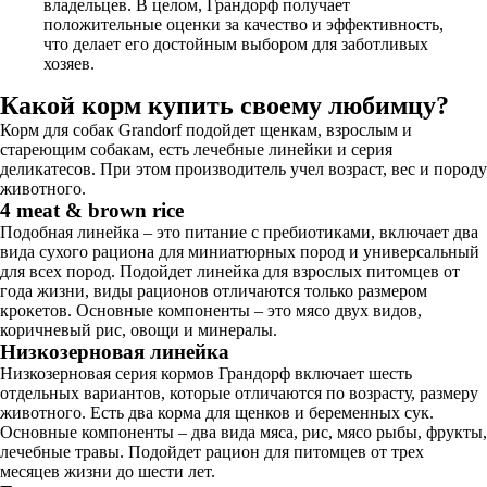
владельцев. В целом, Грандорф получает
положительные оценки за качество и эффективность,
что делает его достойным выбором для заботливых
хозяев.
Какой корм купить своему любимцу?
Корм для собак Grandorf подойдет щенкам, взрослым и
стареющим собакам, есть лечебные линейки и серия
деликатесов. При этом производитель учел возраст, вес и породу
животного.
4 meat & brown rice
Подобная линейка – это питание с пребиотиками, включает два
вида сухого рациона для миниатюрных пород и универсальный
для всех пород. Подойдет линейка для взрослых питомцев от
года жизни, виды рационов отличаются только размером
крокетов. Основные компоненты – это мясо двух видов,
коричневый рис, овощи и минералы.
Низкозерновая линейка
Низкозерновая серия кормов Грандорф включает шесть
отдельных вариантов, которые отличаются по возрасту, размеру
животного. Есть два корма для щенков и беременных сук.
Основные компоненты – два вида мяса, рис, мясо рыбы, фрукты,
лечебные травы. Подойдет рацион для питомцев от трех
месяцев жизни до шести лет.