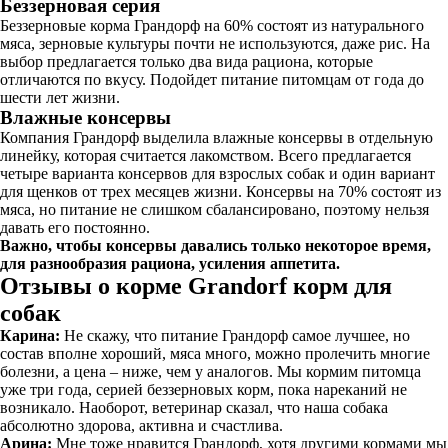
Беззерновая серия
Беззерновые корма Грандорф на 60% состоят из натурального
мяса, зерновые культуры почти не используются, даже рис. На
выбор предлагается только два вида рациона, которые
отличаются по вкусу. Подойдет питание питомцам от года до
шести лет жизни.
Влажные консервы
Компания Грандорф выделила влажные консервы в отдельную
линейку, которая считается лакомством. Всего предлагается
четыре варианта консервов для взрослых собак и один вариант
для щенков от трех месяцев жизни. Консервы на 70% состоят из
мяса, но питание не слишком сбалансировано, поэтому нельзя
давать его постоянно.
Важно, чтобы консервы давались только некоторое время,
для разнообразия рациона, усиления аппетита.
Отзывы о корме Grandorf корм для
собак
Карина:
Не скажу, что питание Грандорф самое лучшее, но
состав вполне хороший, мяса много, можно пролечить многие
болезни, а цена – ниже, чем у аналогов. Мы кормим питомца
уже три года, серией беззерновых корм, пока нареканий не
возникало. Наоборот, ветеринар сказал, что наша собака
абсолютно здорова, активна и счастлива.
Арина:
Мне тоже нравится Грандорф, хотя другими кормами мы