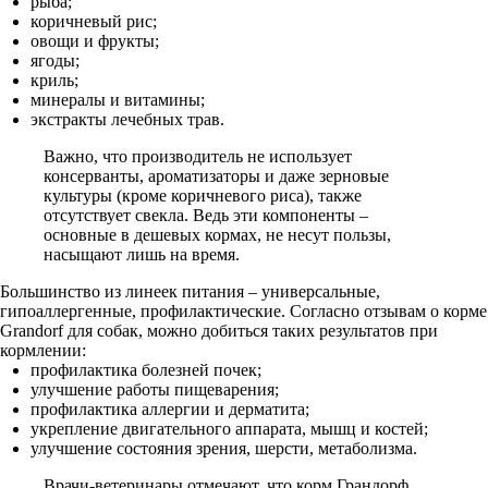
рыба;
коричневый рис;
овощи и фрукты;
ягоды;
криль;
минералы и витамины;
экстракты лечебных трав.
Важно, что производитель не использует
консерванты, ароматизаторы и даже зерновые
культуры (кроме коричневого риса), также
отсутствует свекла. Ведь эти компоненты –
основные в дешевых кормах, не несут пользы,
насыщают лишь на время.
Большинство из линеек питания – универсальные,
гипоаллергенные, профилактические. Согласно отзывам о корме
Grandorf для собак, можно добиться таких результатов при
кормлении:
профилактика болезней почек;
улучшение работы пищеварения;
профилактика аллергии и дерматита;
укрепление двигательного аппарата, мышц и костей;
улучшение состояния зрения, шерсти, метаболизма.
Врачи-ветеринары отмечают, что корм Грандорф