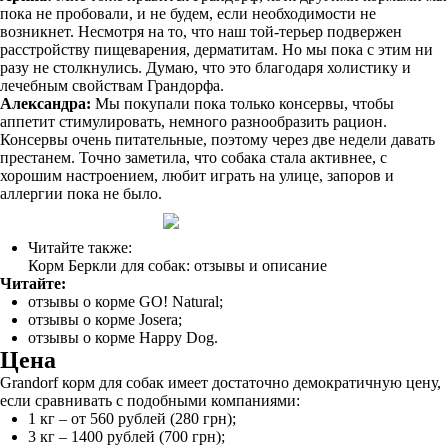
пока не пробовали, и не будем, если необходимости не
возникнет. Несмотря на то, что наш той-терьер подвержен
расстройству пищеварения, дерматитам. Но мы пока с этим ни
разу не столкнулись. Думаю, что это благодаря холистику и
лечебным свойствам Грандорфа.
Александра:
Мы покупали пока только консервы, чтобы
аппетит стимулировать, немного разнообразить рацион.
Консервы очень питательные, поэтому через две недели давать
престанем. Точно заметила, что собака стала активнее, с
хорошим настроением, любит играть на улице, запоров и
аллергии пока не было.
Читайте также:
Корм Беркли для собак: отзывы и описание
Читайте:
отзывы о корме GO! Natural;
отзывы о корме Josera;
отзывы о корме Happy Dog.
Цена
Grandorf корм для собак имеет достаточно демократичную цену,
если сравнивать с подобными компаниями:
1 кг – от 560 рублей (280 грн);
3 кг – 1400 рублей (700 грн);