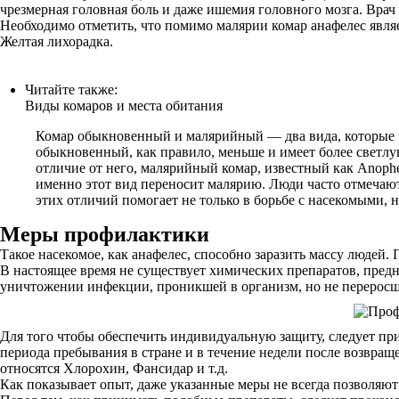
чрезмерная головная боль и даже ишемия головного мозга. Врач
Необходимо отметить, что помимо малярии комар анафелес явля
Желтая лихорадка.
Читайте также:
Виды комаров и места обитания
Комар обыкновенный и малярийный — два вида, которые ча
обыкновенный, как правило, меньше и имеет более светлу
отличие от него, малярийный комар, известный как Anophe
именно этот вид переносит малярию. Люди часто отмечают
этих отличий помогает не только в борьбе с насекомыми, 
Меры профилактики
Такое насекомое, как анафелес, способно заразить массу людей.
В настоящее время не существует химических препаратов, пред
уничтожении инфекции, проникшей в организм, но не переросш
Для того чтобы обеспечить индивидуальную защиту, следует при
периода пребывания в стране и в течение недели после возвра
относятся Хлорохин, Фансидар и т.д.
Как показывает опыт, даже указанные меры не всегда позволяют