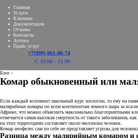
Главная
Услуги
Клиники
Документация
Отзывы
Контакты
Аптека
Прайс услуг
+7(999) 061-86-74
С 10.00 - 21.00
Блог
›
Комар обыкновенный или мал
Если каждый вспомнит школьный курс зоологии, то ему на памя
малярийные комары по всем континентам земного шара за исклю
Африке, что можно объяснить максимально благоприятными кл
отмечается самая высокая смертность от такого заболевания, к
на этих территориях составляет около миллиона человек.
Комар анофелес сам по себе не представляет угрозы для человек
Разница между малярийным комаром и