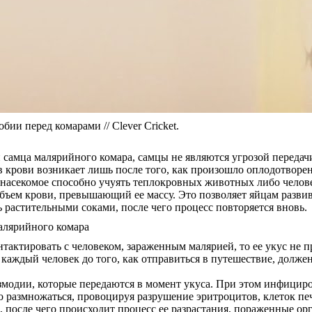
и перед комарами // Clever Cricket.
 самца малярийного комара, самцы не являются угрозой передач
 в крови возникает лишь после того, как произошло оплодотворе
 насекомое способно учуять теплокровных животных либо челове
объем крови, превышающий ее массу. Это позволяет яйцам развив
ь растительными соками, после чего процесс повторяется вновь.
тактировать с человеком, зараженным малярией, то ее укус не пр
каждый человек до того, как отправиться в путешествие, долже
змодии, которые передаются в момент укуса. При этом инфициро
но размножаться, провоцируя разрушение эритроцитов, клеток п
 после чего происходит процесс ее разрастания, пораженные ор