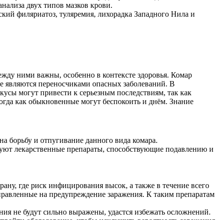
анализа двух типов мазков крови.
ский филяриатоз, туляремия, лихорадка Западного Нила и
ежду ними важны, особенно в контексте здоровья. Комар
не являются переносчиками опасных заболеваний. В
укусы могут привести к серьезным последствиям, так как
огда как обыкновенные могут беспокоить и днём. Знание
на борьбу и отпугивание данного вида комара.
твуют лекарственные препараты, способствующие подавлению и
рану, где риск инфицирования высок, а также в течение всего
аправленные на предупреждение заражения. К таким препаратам
ания не будут сильно выражены, удастся избежать осложнений.