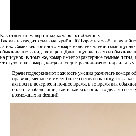
Как отличить малярийных комаров от обычных
Так как выглядит комар малярийный? Взрослая особь малярийно
лапок. Самка малярийного комара наделена членистыми щупальц
обыкновенного вида комаров. Длина щупалец самки обыкновенно
на рисунок. К тому же, комар имеет характерные темные пятна,
что туловище комара, когда он сидит, расположено под сильным
Врачи подчеркивают важность умения различать комара об
правило, меньше и имеет более светлую окраску, тогда к
активен в вечернее и ночное время, в то время как обык
опасные заболевания, такие как малярия, что делает его
возможных инфекций.