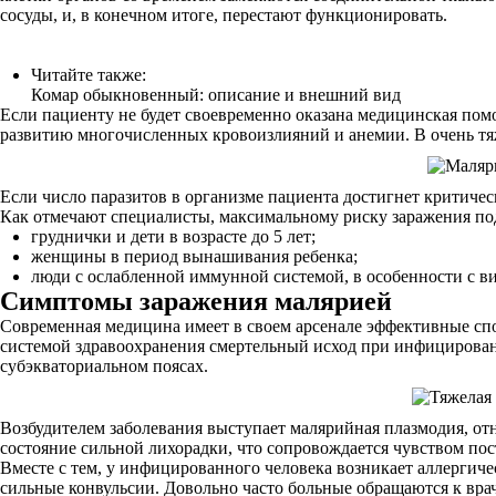
сосуды, и, в конечном итоге, перестают функционировать.
Читайте также:
Комар обыкновенный: описание и внешний вид
Если пациенту не будет своевременно оказана медицинская помо
развитию многочисленных кровоизлияний и анемии. В очень тяж
Если число паразитов в организме пациента достигнет критичес
Как отмечают специалисты, максимальному риску заражения п
груднички и дети в возрасте до 5 лет;
женщины в период вынашивания ребенка;
люди с ослабленной иммунной системой, в особенности с в
Симптомы заражения малярией
Современная медицина имеет в своем арсенале эффективные спос
системой здравоохранения смертельный исход при инфицировани
субэкваториальном поясах.
Возбудителем заболевания выступает малярийная плазмодия, от
состояние сильной лихорадки, что сопровождается чувством пос
Вместе с тем, у инфицированного человека возникает аллергиче
сильные конвульсии. Довольно часто больные обращаются к врач