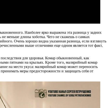
быкновенного. Наиболее ярко выражена эта разница у задних
 не меньше длины хоботка. Чего не скажешь о самках
йного. Очень хорошо видна указанная разница, если взглянуть
 перечисленными выше отличиями еще одним является тот факт,
 последствия для здоровья. Комар обыкновенный, как
мными пятнами на крыльях. Кроме того, малярийный комар
мание на место укуса: малярийный комар может переносить
м принимать меры предосторожности и защищать себя от