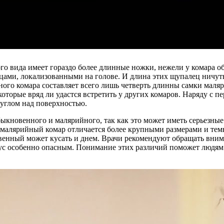
го вида имеет гораздо более длинные ножки, нежели у комара о
ами, локализованными на голове. И длина этих щупалец ничуть
го комара составляет всего лишь четверть длинны самки маляри
 которые вряд ли удастся встретить у других комаров. Наряду с
 углом над поверхностью.
ыкновенного и малярийного, так как это может иметь серьезные
ак малярийный комар отличается более крупными размерами и те
новенный может кусать и днем. Врачи рекомендуют обращать вни
 укус особенно опасным. Понимание этих различий поможет людя