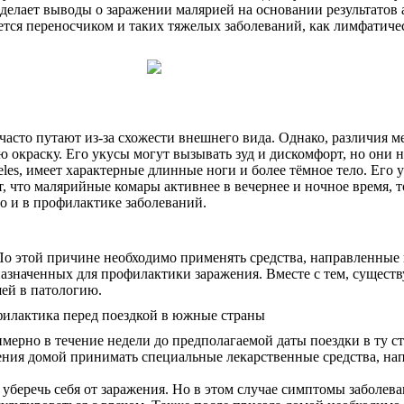
 делает выводы о заражении малярией на основании результатов 
ется переносчиком и таких тяжелых заболеваний, как лимфатиче
сто путают из-за схожести внешнего вида. Однако, различия м
ю окраску. Его укусы могут вызывать зуд и дискомфорт, но они 
les, имеет характерные длинные ноги и более тёмное тело. Его 
, что малярийные комары активнее в вечернее и ночное время, т
но и в профилактике заболеваний.
 По этой причине необходимо применять средства, направленные 
назначенных для профилактики заражения. Вместе с тем, сущес
ей в патологию.
мерно в течение недели до предполагаемой даты поездки в ту ст
щения домой принимать специальные лекарственные средства, н
 уберечь себя от заражения. Но в этом случае симптомы заболев