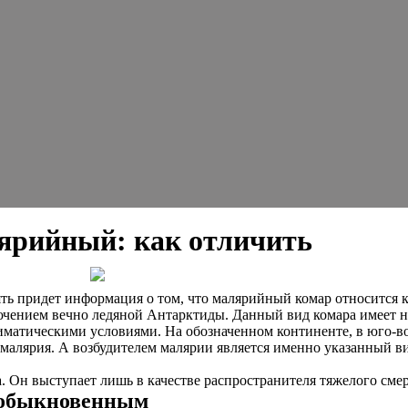
ярийный: как отличить
ть придет информация о том, что малярийный комар относится 
чением вечно ледяной Антарктиды. Данный вид комара имеет на
иматическими условиями. На обозначенном континенте, в юго-
ак малярия. А возбудителем малярии является именно указанный
а. Он выступает лишь в качестве распространителя тяжелого сме
 обыкновенным