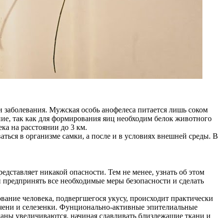
и заболевания. Мужская особь анофелеса питается лишь соком
ние, так как для формирования яиц необходим белок животного
ка на расстоянии до 3 км.
аться в организме самки, а после и в условиях внешней среды. В
едставляет никакой опасности. Тем не менее, узнать об этом
н предпринять все необходимые меры безопасности и сделать
вание человека, подвергшегося укусу, происходит практически
ечени и селезенки. Фунционально-активные эпителиальные
ганы увеличиваются, начиная сдавливать близлежащие ткани и