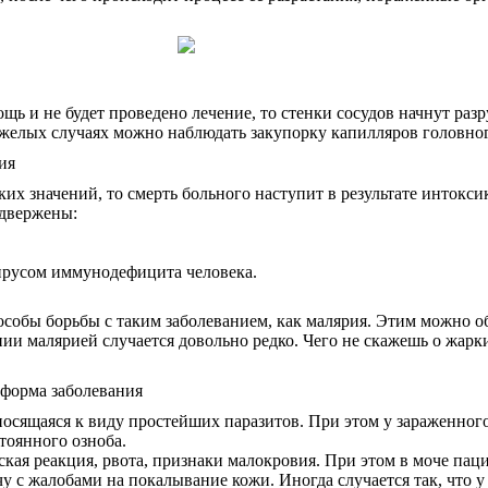
щь и не будет проведено лечение, то стенки сосудов начнут ра
елых случаях можно наблюдать закупорку капилляров головного
ких значений, то смерть больного наступит в результате интокс
одвержены:
ирусом иммунодефицита человека.
обы борьбы с таким заболеванием, как малярия. Этим можно объ
и малярией случается довольно редко. Чего не скажешь о жарк
носящаяся к виду простейших паразитов. При этом у зараженног
тоянного озноба.
ская реакция, рвота, признаки малокровия. При этом в моче па
у с жалобами на покалывание кожи. Иногда случается так, что у