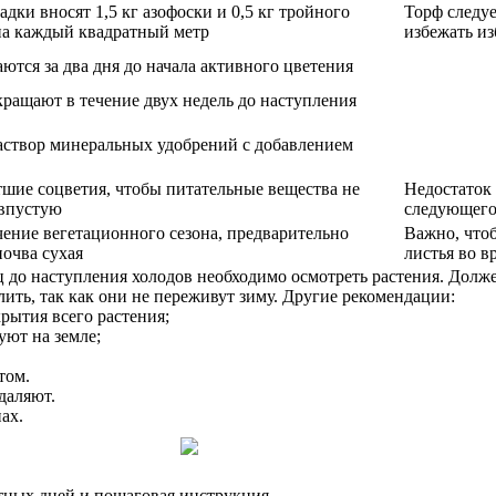
адки вносят 1,5 кг азофоски и 0,5 кг тройного
Торф следуе
на каждый квадратный метр
избежать и
ются за два дня до начала активного цветения
ращают в течение двух недель до наступления
раствор минеральных удобрений с добавлением
шие соцветия, чтобы питательные вещества не
Недостаток 
 впустую
следующего
ение вегетационного сезона, предварительно
Важно, чтоб
почва сухая
листья во в
 до наступления холодов необходимо осмотреть растения. Долже
лить, так как они не переживут зиму. Другие рекомендации:
рытия всего растения;
ют на земле;
том.
даляют.
ах.
ятных дней и пошаговая инструкция