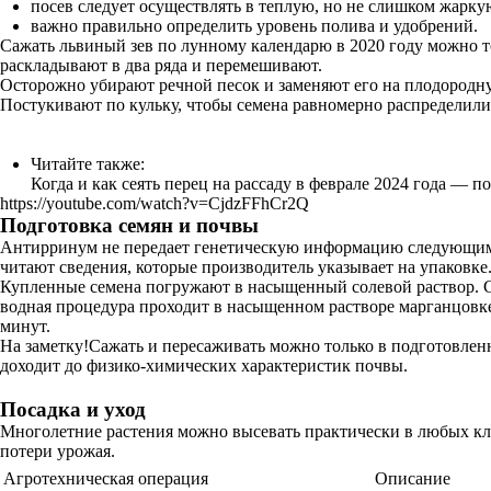
посев следует осуществлять в теплую, но не слишком жарку
важно правильно определить уровень полива и удобрений.
Сажать львиный зев по лунному календарю в 2020 году можно т
раскладывают в два ряда и перемешивают.
Осторожно убирают речной песок и заменяют его на плодородную
Постукивают по кульку, чтобы семена равномерно распределили
Читайте также:
Когда и как сеять перец на рассаду в феврале 2024 года — 
https://youtube.com/watch?v=CjdzFFhCr2Q
Подготовка семян и почвы
Антирринум не передает генетическую информацию следующим п
читают сведения, которые производитель указывает на упаковке
Купленные семена погружают в насыщенный солевой раствор. Спус
водная процедура проходит в насыщенном растворе марганцовке
минут.
На заметку!Сажать и пересаживать можно только в подготовленн
доходит до физико-химических характеристик почвы.
Посадка и уход
Многолетние растения можно высевать практически в любых кл
потери урожая.
Агротехническая операция
Описание