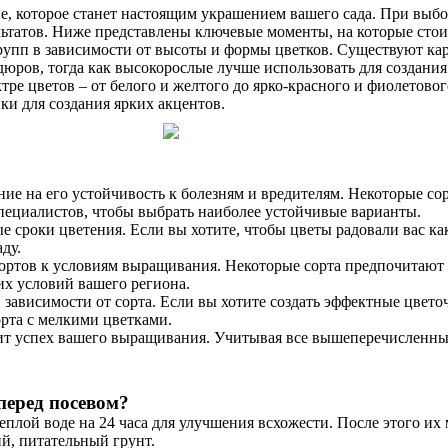
ие, которое станет настоящим украшением вашего сада. При выбор
льтатов. Ниже представлены ключевые моменты, на которые стои
рупп в зависимости от высоты и формы цветков. Существуют ка
дюров, тогда как высокорослые лучше использовать для создани
ре цветов – от белого и желтого до ярко-красного и фиолетово
ки для создания ярких акцентов.
ие на его устойчивость к болезням и вредителям. Некоторые с
пециалистов, чтобы выбрать наиболее устойчивые варианты.
е сроки цветения. Если вы хотите, чтобы цветы радовали вас к
ду.
ртов к условиям выращивания. Некоторые сорта предпочитают со
их условий вашего региона.
 зависимости от сорта. Если вы хотите создать эффектные цвет
рта с мелкими цветками.
лит успех вашего выращивания. Учитывая все вышеперечисленные
перед посевом?
еплой воде на 24 часа для улучшения всхожести. После этого их
ий, питательный грунт.