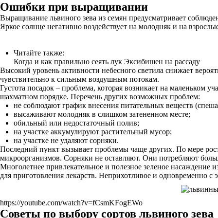
Ошибки при выращивании
Выращивание львиного зева из семян предусматривает соблюден
Яркое солнце негативно воздействует на молодняк и на взрослые
Читайте также:
Когда и как правильно сеять лук Эксибишен на рассаду
Высокий уровень активности небесного светила снижает вероят
чувствительно к сильным воздушным потокам.
Густота посадок – проблема, которая возникает на маленьком уч
шахматном порядке. Перечень других возможных проблем:
не соблюдают график внесения питательных веществ (спеша
высаживают молодняк в слишком затененном месте;
обильный или недостаточный полив;
на участке аккумулируют растительный мусор;
на участке не удаляют сорняки.
Последний пункт вызывает проблемы чаще других. По мере роста
микроорганизмов. Сорняки не оставляют. Они потребляют больш
Многолетнее привлекательное и полезное зеленое насаждение и
для приготовления лекарств. Неприхотливое и одновременно с 
https://youtube.com/watch?v=fCsmKFogEWo
Советы по выбору сортов львиного зева