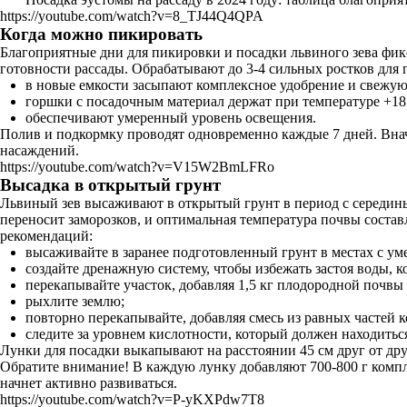
https://youtube.com/watch?v=8_TJ44Q4QPA
Когда можно пикировать
Благоприятные дни для пикировки и посадки львиного зева фикс
готовности рассады. Обрабатывают до 3-4 сильных ростков для
в новые емкости засыпают комплексное удобрение и свежую
горшки с посадочным материал держат при температуре +18 
обеспечивают умеренный уровень освещения.
Полив и подкормку проводят одновременно каждые 7 дней. Вна
насаждений.
https://youtube.com/watch?v=V15W2BmLFRo
Высадка в открытый грунт
Львиный зев высаживают в открытый грунт в период с середины 
переносит заморозков, и оптимальная температура почвы состав
рекомендаций:
высаживайте в заранее подготовленный грунт в местах с у
создайте дренажную систему, чтобы избежать застоя воды, 
перекапывайте участок, добавляя 1,5 кг плодородной почвы 
рыхлите землю;
повторно перекапывайте, добавляя смесь из равных частей ко
следите за уровнем кислотности, который должен находиться
Лунки для посадки выкапывают на расстоянии 45 см друг от друг
Обратите внимание! В каждую лунку добавляют 700-800 г компле
начнет активно развиваться.
https://youtube.com/watch?v=P-yKXPdw7T8