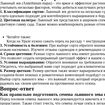
Львиный зев (Antirrhinum majus) – это яркое и эффектное растен
учитывать несколько факторов, чтобы добиться наилучших резу
1. Классификация сортов:
Львиный зев делится на несколько г
сорта идеально подходят для контейнерного выращивания и бор
2. Цветовая палитра:
Львиный зев представлен в широком спект
цветовую гамму сада. Также можно комбинировать разные оттен
Читайте также:
Когда на Урале нужно сажать перец на рассаду + инструкция
3. Устойчивость к болезням:
При выборе сорта обратите вниман
атакам насекомых. Изучите отзывы садоводов и рекомендации с
4. Сроки цветения:
Разные сорта львиного зева имеют различны
Это позволит создать непрерывный цветущий эффект в вашем са
5. Условия выращивания:
Обратите внимание на требования со
Убедитесь, что выбранный вами сорт подходит для климатическ
6. Размер цветков:
Размер цветков также может варьироваться в
создания более нежных и романтичных композиций подойдут со
Выбор сорта львиного зева – это важный этап, который опреде
радовать вас своим цветением на протяжении всего сезона.
Вопрос-ответ
Как правильно подготовить семена львиного зева 
Перед посевом семена львиного зева рекомендуется замочить в т
прорастание. Также стоит учесть, что семена лучше сеять в легк