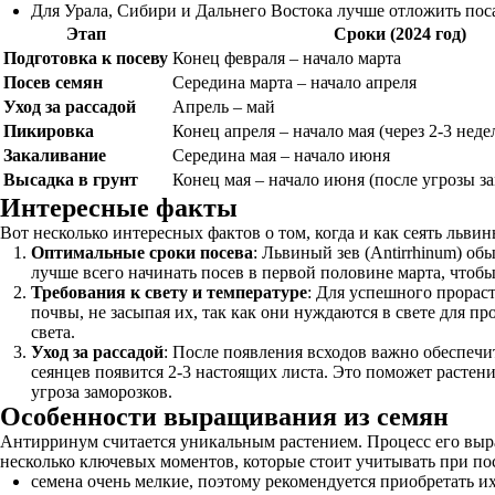
Для Урала, Сибири и Дальнего Востока лучше отложить поса
Этап
Сроки (2024 год)
Подготовка к посеву
Конец февраля – начало марта
Посев семян
Середина марта – начало апреля
Уход за рассадой
Апрель – май
Пикировка
Конец апреля – начало мая (через 2-3 неде
Закаливание
Середина мая – начало июня
Высадка в грунт
Конец мая – начало июня (после угрозы з
Интересные факты
Вот несколько интересных фактов о том, когда и как сеять львины
Оптимальные сроки посева
: Львиный зев (Antirrhinum) об
лучше всего начинать посев в первой половине марта, чтоб
Требования к свету и температуре
: Для успешного прораст
почвы, не засыпая их, так как они нуждаются в свете для п
света.
Уход за рассадой
: После появления всходов важно обеспечи
сеянцев появится 2-3 настоящих листа. Это поможет растен
угроза заморозков.
Особенности выращивания из семян
Антирринум считается уникальным растением. Процесс его выр
несколько ключевых моментов, которые стоит учитывать при пос
семена очень мелкие, поэтому рекомендуется приобретать и