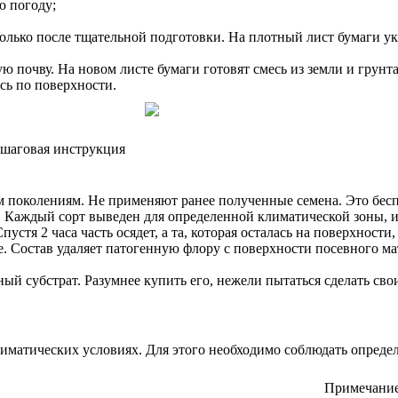
ю погоду;
олько после тщательной подготовки. На плотный лист бумаги ук
 почву. На новом листе бумаги готовят смесь из земли и грунта
сь по поверхности.
пошаговая инструкция
околениям. Не применяют ранее полученные семена. Это беспо
. Каждый сорт выведен для определенной климатической зоны, и
тя 2 часа часть осядет, а та, которая осталась на поверхности
. Состав удаляет патогенную флору с поверхности посевного м
ый субстрат. Разумнее купить его, нежели пытаться сделать сво
иматических условиях. Для этого необходимо соблюдать опред
Примечани