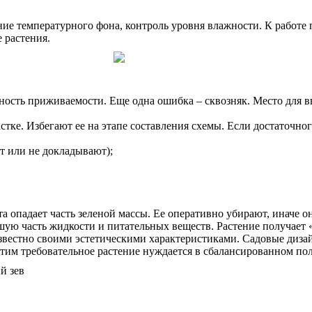
ие температурного фона, контроль уровня влажности. К работе
 растения.
ность приживаемости. Еще одна ошибка – сквозняк. Место для в
астке. Избегают ее на этапе составления схемы. Если достаточн
т или не докладывают);
 опадает часть зеленой массы. Ее оперативно убирают, иначе он
ую часть жидкости и питательных веществ. Растение получает 
звестно своими эстетическими характеристиками. Садовые дизай
этим требовательное растение нуждается в сбалансированном по