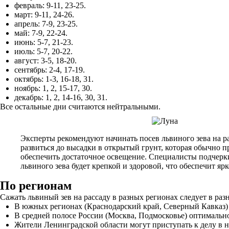
февраль: 9-11, 23-25.
март: 9-11, 24-26.
апрель: 7-9, 23-25.
май: 7-9, 22-24.
июнь: 5-7, 21-23.
июль: 5-7, 20-22.
август: 3-5, 18-20.
сентябрь: 2-4, 17-19.
октябрь: 1-3, 16-18, 31.
ноябрь: 1, 2, 15-17, 30.
декабрь: 1, 2, 14-16, 30, 31.
Все остальные дни считаются нейтральными.
Эксперты рекомендуют начинать посев львиного зева на ра
развиться до высадки в открытый грунт, которая обычно п
обеспечить достаточное освещение. Специалисты подчерки
львиного зева будет крепкой и здоровой, что обеспечит яр
По регионам
Сажать львиный зев на рассаду в разных регионах следует в разн
В южных регионах (Краснодарский край, Северный Кавказ) 
В средней полосе России (Москва, Подмосковье) оптимальн
Жители Ленинградской области могут приступать к делу в н