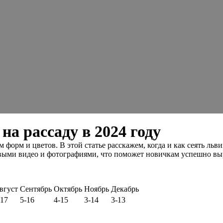
на рассаду в 2024 году
 форм и цветов. В этой статье расскажем, когда и как сеять льв
выми видео и фотографиями, что поможет новичкам успешно выр
вгуст
Сентябрь
Октябрь
Ноябрь
Декабрь
-17
5-16
4-15
3-14
3-13