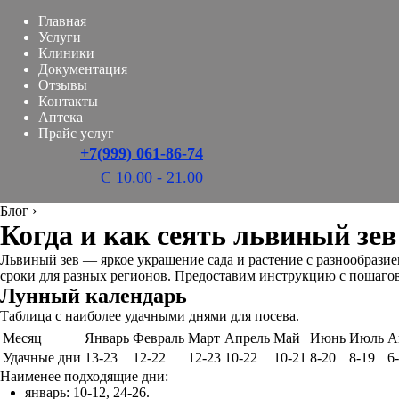
Главная
Услуги
Клиники
Документация
Отзывы
Контакты
Аптека
Прайс услуг
+7(999) 061-86-74
С 10.00 - 21.00
Блог
›
Когда и как сеять львиный зев 
Львиный зев — яркое украшение сада и растение с разнообразием
сроки для разных регионов. Предоставим инструкцию с пошаго
Лунный календарь
Таблица с наиболее удачными днями для посева.
Месяц
Январь
Февраль
Март
Апрель
Май
Июнь
Июль
А
Удачные дни
13-23
12-22
12-23
10-22
10-21
8-20
8-19
6
Наименее подходящие дни:
январь: 10-12, 24-26.