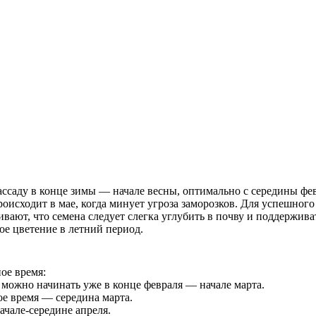
ссаду в конце зимы — начале весны, оптимально с середины фев
роисходит в мае, когда минует угроза заморозков. Для успешного
вают, что семена следует слегка углубить в почву и поддержив
кое цветение в летний период.
ое время:
можно начинать уже в конце февраля — начале марта.
ое время — середина марта.
ачале-середине апреля.