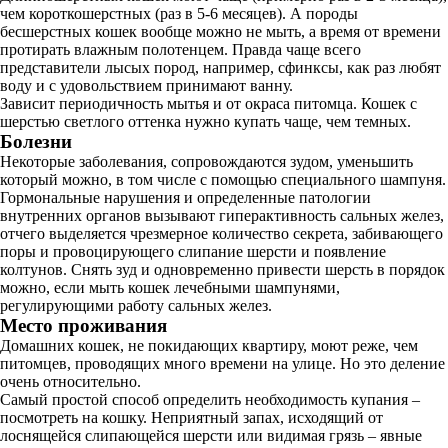
чем короткошерстных (раз в 5-6 месяцев). А породы
бесшерстных кошек вообще можно не мыть, а время от времени
протирать влажным полотенцем. Правда чаще всего
представители лысых пород, например, сфинксы, как раз любят
воду и с удовольствием принимают ванну.
Зависит периодичность мытья и от окраса питомца. Кошек с
шерстью светлого оттенка нужно купать чаще, чем темных.
Болезни
Некоторые заболевания, сопровождаются зудом, уменьшить
который можно, в том числе с помощью специального шампуня.
Гормональные нарушения и определенные патологии
внутренних органов вызывают гиперактивность сальных желез,
отчего выделяется чрезмерное количество секрета, забивающего
поры и провоцирующего слипание шерсти и появление
колтунов. Снять зуд и одновременно привести шерсть в порядок
можно, если мыть кошек лечебными шампунями,
регулирующими работу сальных желез.
Место проживания
Домашних кошек, не покидающих квартиру, моют реже, чем
питомцев, проводящих много времени на улице. Но это деление
очень относительно.
Самый простой способ определить необходимость купания –
посмотреть на кошку. Неприятный запах, исходящий от
лоснящейся слипающейся шерсти или видимая грязь – явные