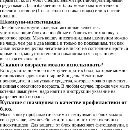
паразиты, котят моют специальными противопаразитарными
средствами. Для избавления от блох можно мыть котенка в
солевом растворе (1 ст. л. соли на стакан воды) или в настое
полыни.
Шампуни-инсектициды
Лечебные шампуни содержат активные вещества,
уничтожающие блох и способные избавить от них кошку за
короткое время. Мыть кошку инсектицидным шампунем можно
не чаще, чем раз в два месяца и только по показаниям, так как
химические вещества негативно влияют на состояние шерсти, а
кроме того, могут постепенно накапливаться в организме,
вызывая отравление.
С какого возраста можно использовать?
Есть достаточно много шампуней против блох, которые можно
использовать для котят старше 8 недель. Некоторые
производители выпускают средства, которые можно применять,
начиная с месячного возраста. В любом случае, прежде чем мыть
котенка шампунем, надо найти в инструкции указание на
разрешенный возраст.
Купание с шампунем в качестве профилактики от
блох
Мыть кошку профилактическими шампунями от блох можно
гораздо чаще, чем лечебными, так как в них нет токсичных
инсектицидов. Для защиты от блох применяют фитошампуни, в