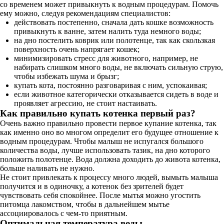
со временем может привыкнуть к водным процедурам. Помочь
ему можно, следуя рекомендациям специалистов:
действовать постепенно, сначала дать кошке возможность
привыкнуть к ванне, затем налить туда немного воды;
на дно постелить коврик или полотенце, так как скользкая
поверхность очень напрягает кошек;
минимизировать стресс для животного, например, не
набирать слишком много воды, не включать сильную струю,
чтобы избежать шума и брызг;
купать кота, постоянно разговаривая с ним, успокаивая;
если животное категорически отказывается сидеть в воде и
проявляет агрессию, не стоит настаивать.
Как правильно купать котенка первый раз?
Очень важно правильно провести первое купание котенка, так
как именно оно во многом определит его будущее отношение к
водным процедурам. Чтобы малыш не испугался большого
количества воды, лучше использовать тазик, на дно которого
положить полотенце. Вода должна доходить до живота котенка,
больше наливать не нужно.
Не стоит привлекать к процессу много людей, вымыть малыша
получится и в одиночку, а котенок без зрителей будет
чувствовать себя спокойнее. После мытья можно угостить
питомца лакомством, чтобы в дальнейшем мытье
ассоциировалось с чем-то приятным.
Оптимальная температура воды