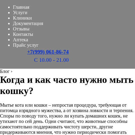
Главная
Услуги
Клиники
Документация
Отзывы
Контакты
Аптека
Прайс услуг
+7(999) 061-86-74
С 10.00 - 21.00
Блог
›
Когда и как часто нужно мыть
кошку?
Мытье кота или кошки – непростая процедура, требующая от
питомца изрядного мужества, а от хозяина ловкости и терпения.
Споры по поводу того, нужно ли купать домашних кошек, не
утихают по сей день. Одни считают, что животные способны
самостоятельно поддерживать чистоту шерсти, другие
придерживаются мнения, что нужно периодически помогать