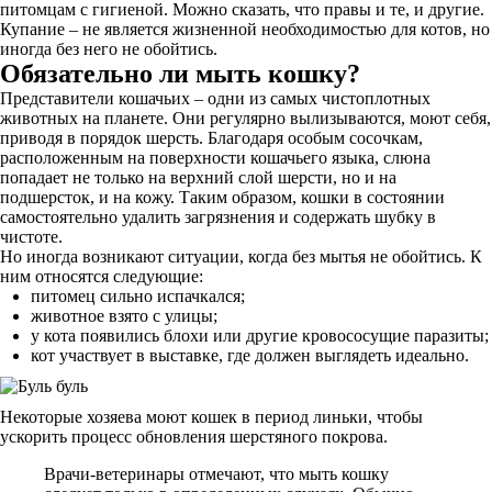
питомцам с гигиеной. Можно сказать, что правы и те, и другие.
Купание – не является жизненной необходимостью для котов, но
иногда без него не обойтись.
Обязательно ли мыть кошку?
Представители кошачьих – одни из самых чистоплотных
животных на планете. Они регулярно вылизываются, моют себя,
приводя в порядок шерсть. Благодаря особым сосочкам,
расположенным на поверхности кошачьего языка, слюна
попадает не только на верхний слой шерсти, но и на
подшерсток, и на кожу. Таким образом, кошки в состоянии
самостоятельно удалить загрязнения и содержать шубку в
чистоте.
Но иногда возникают ситуации, когда без мытья не обойтись. К
ним относятся следующие:
питомец сильно испачкался;
животное взято с улицы;
у кота появились блохи или другие кровососущие паразиты;
кот участвует в выставке, где должен выглядеть идеально.
Некоторые хозяева моют кошек в период линьки, чтобы
ускорить процесс обновления шерстяного покрова.
Врачи-ветеринары отмечают, что мыть кошку