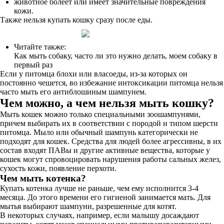
животное болеет или имеет значительные повреждения
кожи.
Также нельзя купать кошку сразу после еды.
Читайте также:
Как мыть собаку, часто ли это нужно делать, моем собаку в
первый раз
Если у питомца блохи или власоеды, из-за которых он
постоянно чешется, во избежание интоксикации питомца нельзя
часто мыть его антиблошиным шампунем.
Чем можно, а чем нельзя мыть кошку?
Мыть кошек можно только специальными зоошампунями,
причем выбирать их в соответствии с породой и типом шерсти
питомца. Мыло или обычный шампунь категорически не
подходят для кошек. Средства для людей более агрессивны, в их
состав входят ПАВы и другие активные вещества, которые у
кошек могут спровоцировать нарушения работы сальных желез,
сухость кожи, появление перхоти.
Чем мыть котенка?
Купать котенка лучше не раньше, чем ему исполнится 3-4
месяца. До этого времени его гигиеной занимается мать. Для
мытья выбирают шампуни, разрешенные для котят.
В некоторых случаях, например, если малышу досаждают