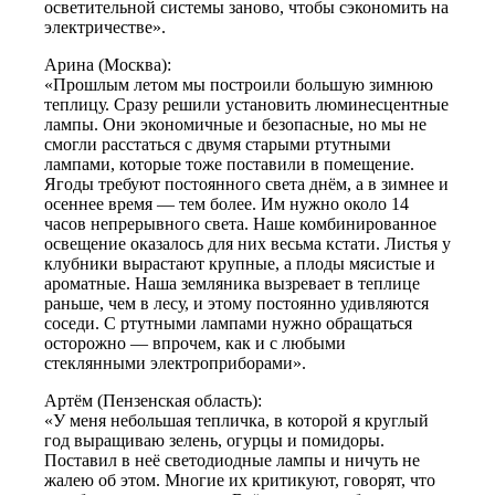
осветительной системы заново, чтобы сэкономить на
электричестве».
Арина (Москва):
«Прошлым летом мы построили большую зимнюю
теплицу. Сразу решили установить люминесцентные
лампы. Они экономичные и безопасные, но мы не
смогли расстаться с двумя старыми ртутными
лампами, которые тоже поставили в помещение.
Ягоды требуют постоянного света днём, а в зимнее и
осеннее время — тем более. Им нужно около 14
часов непрерывного света. Наше комбинированное
освещение оказалось для них весьма кстати. Листья у
клубники вырастают крупные, а плоды мясистые и
ароматные. Наша земляника вызревает в теплице
раньше, чем в лесу, и этому постоянно удивляются
соседи. С ртутными лампами нужно обращаться
осторожно — впрочем, как и с любыми
стеклянными электроприборами».
Артём (Пензенская область):
«У меня небольшая тепличка, в которой я круглый
год выращиваю зелень, огурцы и помидоры.
Поставил в неё светодиодные лампы и ничуть не
жалею об этом. Многие их критикуют, говорят, что