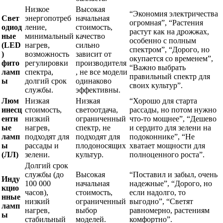
Низкое
Высокая
“Экономия электричества
Свет
энергопотреб
начальная
огромная”, “Растения
одиод
ление,
стоимость,
растут как на дрожжах,
ные
минимальный
качество
особенно с полным
(LED
нагрев,
сильно
спектром”, “Дорого, но
)
возможность
зависит от
окупается со временем”,
фито
регулировки
производителя
“Важно выбрать
ламп
спектра,
, не все модели
правильный спектр для
ы
долгий срок
одинаково
своих культур”.
службы.
эффективны.
Люм
Низкая
Низкая
“Хорошо для старта
инесц
стоимость,
светоотдача,
рассады, но потом нужно
ентн
низкий
ограниченный
что-то мощнее”, “Дешево
ые
нагрев,
спектр, не
и сердито для зелени на
ламп
подходят для
подходят для
подоконнике”, “Не
ы
рассады и
плодоносящих
хватает мощности для
(ЛЛ)
зелени.
культур.
полноценного роста”.
Долгий срок
службы (до
Высокая
“Поставил и забыл, очень
Инду
100 000
начальная
надежные”, “Дорого, но
кцио
часов),
стоимость,
если надолго, то
нные
низкий
ограниченный
выгодно”, “Светят
ламп
нагрев,
выбор
равномерно, растениям
ы
стабильный
моделей.
комфортно”.