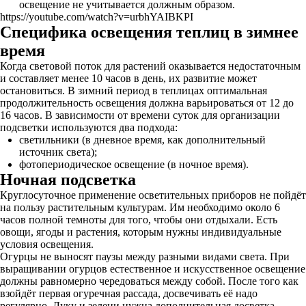
освещение не учитывается должным образом.
https://youtube.com/watch?v=urbhYAIBKPI
Специфика освещения теплиц в зимнее
время
Когда световой поток для растений оказывается недостаточным
и составляет менее 10 часов в день, их развитие может
остановиться. В зимний период в теплицах оптимальная
продолжительность освещения должна варьироваться от 12 до
16 часов. В зависимости от времени суток для организации
подсветки используются два подхода:
светильники (в дневное время, как дополнительный
источник света);
фотопериодическое освещение (в ночное время).
Ночная подсветка
Круглосуточное применение осветительных приборов не пойдёт
на пользу растительным культурам. Им необходимо около 6
часов полной темноты для того, чтобы они отдыхали. Есть
овощи, ягоды и растения, которым нужны индивидуальные
условия освещения.
Огурцы не выносят паузы между разными видами света. При
выращивании огурцов естественное и искусственное освещение
должны равномерно чередоваться между собой. После того как
взойдёт первая огуречная рассада, досвечивать её надо
регулярно. Луку и зелени нужна дополнительная досветка