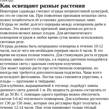
спектру.
Как освещают разные растения
Некоторые садоводы считают огурцы неприхотливой культурой,
но это не совсем так. При появлении признаков нехватки света
нужно позаботиться об установке дополнительных ламп.
Огурцы не любят долгого перерыва между освещением днём и
ночью. Это может стать причиной замедления их роста и
появления мелких вялых плодов. Для автоматического
освещения огурцов в любое время суток можно использовать
световые реле.
Огурцы должны быть непрерывно освещены в течение 10-12
часов, после чего им необходим перерыв около 6 часов. В это
время им нужна полная темнота. Для стимуляции роста огурцов
нужны лампы синего спектра, а в период цветения понадобятся
источники света с красным спектром излучения.
Лук может хорошо расти при естественном освещении, но
иногда ему требуется дополнительная подсветка. Чаще всего
используют фитолампы. Листья лука становятся упругими, а
плоды — крупными и твёрдыми.
Для клубники, выращиваемой в теплице, подойдут лампы
дневного света длиной 1 м. Их мощность должна составлять от
40 до 50 Вт. С помощью одного прибора можно обеспечить
светом 3-6 м2 тепличного помещения. Для клубники достаточно
от 130 до 150 люкс, которые она регулярно будет получать в
течение 12-14 часов. При этом применяют только тёплый