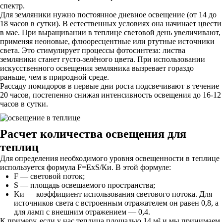
спектр.
Для земляники нужно постоянное дневное освещение (от 14 до
18 часов в сутки). В естественных условиях она начинает цвести
в мае. При выращивании в теплице световой день увеличивают,
применяя неоновые, флюоресцентные или ртутные источники
света. Это стимулирует процессы фотосинтеза: листва
земляники станет густо-зелёного цвета. При использовании
искусственного освещения земляника вызревает гораздо
раньше, чем в природной среде.
Рассаду помидоров в первые дни роста подсвечивают в течение
20 часов, постепенно снижая интенсивность освещения до 16-12
часов в сутки.
Расчет количества освещения для
теплиц
Для определения необходимого уровня освещенности в теплице
используется формула F=ExS/Ки. В этой формуле:
F — световой поток;
S — площадь освещаемого пространства;
Kи — коэффициент использования светового потока. Для
источников света с встроенным отражателем он равен 0,8, а
для ламп с внешним отражением — 0,4.
К примеру, если у нас теплица площадью 14 м² и мы принимаем