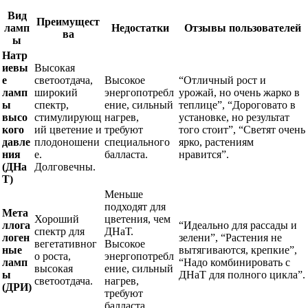
Вид
Преимущест
ламп
Недостатки
Отзывы пользователей
ва
ы
Натр
иевы
Высокая
е
светоотдача,
Высокое
“Отличный рост и
ламп
широкий
энергопотребл
урожай, но очень жарко в
ы
спектр,
ение, сильный
теплице”, “Дороговато в
высо
стимулирующ
нагрев,
установке, но результат
кого
ий цветение и
требуют
того стоит”, “Светят очень
давле
плодоношени
специального
ярко, растениям
ния
е.
балласта.
нравится”.
(ДНа
Долговечны.
Т)
Меньше
подходят для
Мета
Хороший
цветения, чем
ллога
“Идеально для рассады и
спектр для
ДНаТ.
логен
зелени”, “Растения не
вегетативног
Высокое
ные
вытягиваются, крепкие”,
о роста,
энергопотребл
ламп
“Надо комбинировать с
высокая
ение, сильный
ы
ДНаТ для полного цикла”.
светоотдача.
нагрев,
(ДРИ)
требуют
балласта.