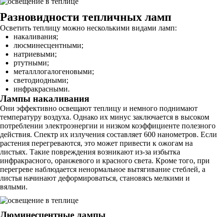
Разновидности тепличных ламп
Осветить теплицу можно несколькими видами ламп:
накаливания;
люсминесцентными;
натриевыми;
ртутными;
металллогалогеновыми;
светодиодными;
инфракрасными.
Лампы накаливания
Они эффективно освещают теплицу и немного поднимают
температуру воздуха. Однако их минус заключается в высоком
потреблении электроэнергии и низком коэффициенте полезного
действия. Спектр их излучения составляет 600 нанометров. Если
растения перегреваются, это может привести к ожогам на
листьях. Такие повреждения возникают из-за избытка
инфракрасного, оранжевого и красного света. Кроме того, при
перегреве наблюдается ненормальное вытягивание стеблей, а
листья начинают деформироваться, становясь мелкими и
вялыми.
Люминесцентные лампы