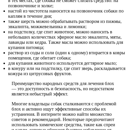
в тех местах, где собака не сможет слизать средство: на
позвоночнике и холке;
настой из чистотела наносится на позвоночник собаки по
каплям в течение дня;
также шерсть можно обрабатывать раствором из пижмы,
эвкалипта, можжевельника и лимонки;
на подстилку, где спит животное, можно наносить в
небольших количествах эфирное масло эвкалипта, мяты,
лаванды или кедра. Также масла можно использовать для
купания питомца;
раствор из соды и соли (один к одному) втирается в ковры
помещения, где обитает собака;
для купания животного используется дегтярное мыло;
в конуру или на подстилку, где спит зверь, раскладывается
кожура из цитрусовых фруктов.
Преимущество народных средств для лечения блох
— это доступность и безопасность, но недостатком
является небыстрый эффект.
Многие владельцы собак сталкиваются с проблемой
блох и активно ищут эффективные способы их
устранения. В интернете можно найти множество
советов и рекомендаций. Некоторые предпочитают
использовать химические средства, такие как спреи
и капли, которые обещают быстрое избавление от