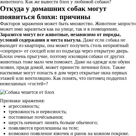
животного. Как же вывести блох у любимой собаки?
Откуда у домашних собак могут
появиться блохи: причины
Факторов заражения может быть множество. Животное запросто
может ими заразиться как на улице, так и в помещениях.
Заразится могут все животные, независимо от породы,
условий содержания и места выгула.
Даже если собака не
выходит из квартиры, она может получить столь неприятный
«сюрприз» от соседей или из подъезда через открытую дверь.
Блохи очень прыгучие, поэтому изоляция собаки от других
животных тоже мало чем поможет. Даже на одежде или обуви
хозяин, придя домой, может принести личинки блох. Также
насекомые могут попасть в дом через открытые окна первых
этажей или вентиляцию. Как понять, что питомец подцепил
нежеланных «гостей»?
Признаки заражения:
агрессивность;
тревожность и нервозность;
постоянные почёсывания;
шерсть начинает линять больше обычного;
появляются проплешины на теле;
возможно появление язвочек и ранок на кожном покрове.