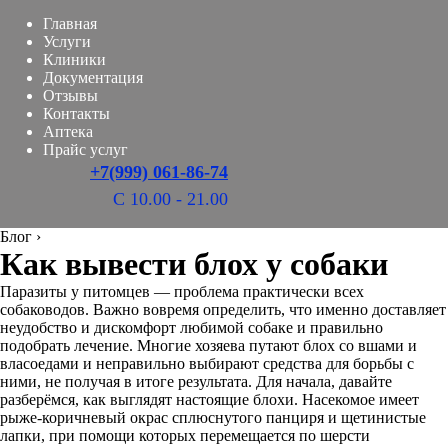
Главная
Услуги
Клиники
Документация
Отзывы
Контакты
Аптека
Прайс услуг
+7(999) 061-86-74
С 10.00 - 21.00
Блог
›
Как вывести блох у собаки
Паразиты у питомцев — проблема практически всех
собаководов. Важно вовремя определить, что именно доставляет
неудобство и дискомфорт любимой собаке и правильно
подобрать лечение. Многие хозяева путают блох со вшами и
власоедами и неправильно выбирают средства для борьбы с
ними, не получая в итоге результата. Для начала, давайте
разберёмся, как выглядят настоящие блохи. Насекомое имеет
рыже-коричневый окрас сплюснутого панциря и щетинистые
лапки, при помощи которых перемещается по шерсти