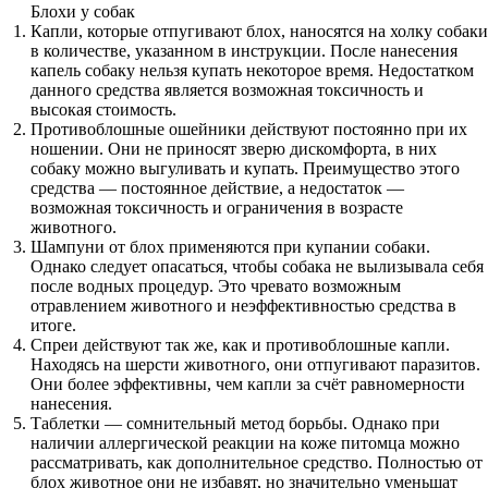
Блохи у собак
Капли, которые отпугивают блох, наносятся на холку собаки
в количестве, указанном в инструкции. После нанесения
капель собаку нельзя купать некоторое время. Недостатком
данного средства является возможная токсичность и
высокая стоимость.
Противоблошные ошейники действуют постоянно при их
ношении. Они не приносят зверю дискомфорта, в них
собаку можно выгуливать и купать. Преимущество этого
средства — постоянное действие, а недостаток —
возможная токсичность и ограничения в возрасте
животного.
Шампуни от блох применяются при купании собаки.
Однако следует опасаться, чтобы собака не вылизывала себя
после водных процедур. Это чревато возможным
отравлением животного и неэффективностью средства в
итоге.
Спреи действуют так же, как и противоблошные капли.
Находясь на шерсти животного, они отпугивают паразитов.
Они более эффективны, чем капли за счёт равномерности
нанесения.
Таблетки — сомнительный метод борьбы. Однако при
наличии аллергической реакции на коже питомца можно
рассматривать, как дополнительное средство. Полностью от
блох животное они не избавят, но значительно уменьшат