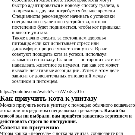
быстро адаптироваться к новому способу туалета, в
то время как другим потребуется больше времени.
Специалисты рекомендуют начинать с установки
специального туалетного устройства, которое
постепенно будет подниматься, чтобы кот привыкал
к высоте унитаза.
Также важно следить за состоянием здоровья
питомца: если кот испытывает стресс или
дискомфорт, процесс может затянуться. Врачи
советуют поощрять кота за успехи, используя
лакомства и похвалу. Главное — не торопиться и не
наказывать животное за неудачи, так как это может
вызвать негативные ассоциации. Успех в этом деле
зависит от доверительных отношений между
хозяином и питомцем.
https://youtube.com/watch?v=7AVxr8-y01o
Как приучить кота к унитазу
Можно приучить кота к унитазу с помощью обычного кошачьего
лотка или посредством специальных тренажёров.
Какой бы
способ вы ни выбрали, вам придётся запастись терпением и
действовать строго по инструкции.
Советы по приучению
Чтобы кошка «пересела» с лотка на унитаз, соблюдайте ряд