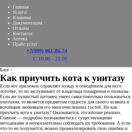
Главная
Услуги
Клиники
Документация
Отзывы
Контакты
Аптека
Прайс услуг
+7(999) 061-86-74
С 10.00 - 21.00
Блог
›
Как приучить кота к унитазу
Если кот прилежно справляет нужду в отведённом для него
лоточке, то он заслуживает от владельца поощрения и похвалы.
Если же пушистый питомец умеет самостоятельно пользоваться
унитазом, то является предметом гордости для своего хозяина и
всеобщим любимцем его многочисленных гостей. Но как
приучить кота к унитазу? Оказывается, это вполне реально.
Главное — подробно познакомиться с существующими
методиками и неукоснительно соблюдать их требования. А если
что-то не получается, можно проанализировать свои ошибки и