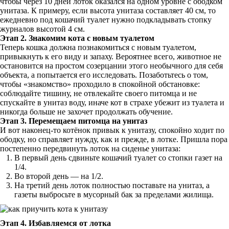
чтобы через 10 дней лоток оказался на одном уровне с ободком
унитаза. К примеру, если высота унитаза составляет 40 см, то
ежедневно под кошачий туалет нужно подкладывать стопку
журналов высотой 4 см.
Этап 2. Знакомим кота с новым туалетом
Теперь кошка должна познакомиться с новым туалетом,
привыкнуть к его виду и запаху. Вероятнее всего, животное не
остановится на простом созерцании этого необычного для себя
объекта, а попытается его исследовать. Позаботьтесь о том,
чтобы «знакомство» проходило в спокойной обстановке:
соблюдайте тишину, не отвлекайте своего питомца и не
спускайте в унитаз воду, иначе кот в страхе убежит из туалета и
никогда больше не захочет продолжать обучение.
Этап 3. Перемещаем питомца на унитаз
И вот наконец-то котёнок привык к унитазу, спокойно ходит по
ободку, но справляет нужду, как и прежде, в лотке. Пришла пора
постепенно передвинуть лоток на сиденье унитаза:
В первый день сдвиньте кошачий туалет со стопки газет на
1/4.
Во второй день — на 1/2.
На третий день лоток полностью поставьте на унитаз, а
газеты выбросьте в мусорный бак за пределами жилища.
Этап 4. Избавляемся от лотка