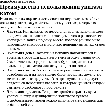
попробовать ещё раз.
Преимущества использования унитаза
котом
Если вы до сих пор не знаете, стоит ли переводить котейку с
лотка на унитаз, задумайтесь о преимуществах, которые вас
ожидают. Вот некоторые из них:
Чистота
. Кот наконец-то перестанет сорить наполнителем
во время закапывания своих экскрементов и разносить его
частицы на лапках по дому. Место, которое раньше было
источником микробов и источало неприятный запах, станет
чистым.
Экономия денег
. Затраты на покупку наполнителей и
ароматизаторов для кошачьего туалета будут равны нулю.
Сэкономленные средства можно будет потратить на
витамины, лакомства или игрушки для питомца.
Экономия места
. Участок, на котором раньше стоял лоток,
освободится, и на него можно будет поставить другие, не
менее полезные предметы. Это преимущество порадует
владельцев небольших квартир, в которых ценится каждый
сантиметр свободного пространства.
Экономия времени
. Теперь не придётся тратить время на
уборку, чистку и дезинфекцию кошачьего туалета.
Освободившееся время можно использовать с пользой для
себя и своей семьи.