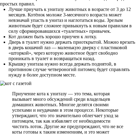
простых правил.
Лучше приучать к унитазу животных в возрасте от 3 до 12
месяцев. Котёнок моложе 3-месячного возраста может
невзначай упасть в унитаз и наглотаться воды. Зрелым
животным будет сложнее привыкнуть к новым правилам в
силу сформировавшихся «туалетных» привычек.
Кот должен быть хорошо приучен к лотку.
Дверь в туалет нужно держать приоткрытой. Можно врезать
в дверь кошачий лаз — маленькую дверку с пластиковой
«шторкой», через которую животное будет свободно
проникать в туалет и возвращаться назад.
Крышку унитаза нужно всегда держать поднятой, в
противном случае четвероногий питомец будет справлять
нужду в более доступном месте.
Приучение кота к унитазу — это тема, которая
вызывает много обсуждений среди владельцев
домашних животных. Многие делятся своими
успехами и неудачами в этом процессе. Некоторые
утверждают, что это значительно облегчает уход за
питомцем, так как избавляет от необходимости
чистить лоток. Другие же предупреждают, что не все
коты готовы к таким изменениям, и это может