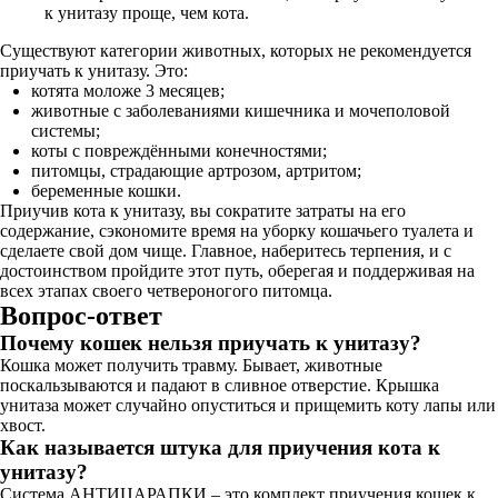
к унитазу проще, чем кота.
Существуют категории животных, которых не рекомендуется
приучать к унитазу. Это:
котята моложе 3 месяцев;
животные с заболеваниями кишечника и мочеполовой
системы;
коты с повреждёнными конечностями;
питомцы, страдающие артрозом, артритом;
беременные кошки.
Приучив кота к унитазу, вы сократите затраты на его
содержание, сэкономите время на уборку кошачьего туалета и
сделаете свой дом чище. Главное, наберитесь терпения, и с
достоинством пройдите этот путь, оберегая и поддерживая на
всех этапах своего четвероногого питомца.
Вопрос-ответ
Почему кошек нельзя приучать к унитазу?
Кошка может получить травму. Бывает, животные
поскальзываются и падают в сливное отверстие. Крышка
унитаза может случайно опуститься и прищемить коту лапы или
хвост.
Как называется штука для приучения кота к
унитазу?
Система АНТИЦАРАПКИ – это комплект приучения кошек к