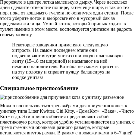
Прорежьте в центре лотка маленькую дырку. Через несколько
дней сделайте отверстие пошире, затем ещё шире, и так до тех
пор, пока от кошачьего туалета не останутся одни стенки. После
этого уберите лоток и выбросьте его в мусорный бак за
пределами жилища. Умный котик, который привык ходить в
туалет именно в этом месте, воспользуется унитазом на радость
своему хозяину.
Некоторые заводчики применяют следующую
хитрость. На самом последнем этапе они
подвешивают внутри унитаза широкую пластиковую
ленту (15–18 см шириной) и насыпают на неё
немного наполнителя. Котейка не сможет присесть
на эту полоску и справит нужду, балансируя на
ободке унитаза.
Специальное приспособление
Можно воспользоваться тренажёрами для приучения кошек к
унитазу типа Litter Kwitter, Citi Kitty, «ДомаКот», «Вака», «Чисто
Кот» и др. Эти приспособления представляют собой
пластиковую рамку, которая удобно устанавливается на унитаз, с
тремя съёмными ободками разного размера, которые
вставляются внутрь рамки. В рамку с промежутками в 6–7 дней