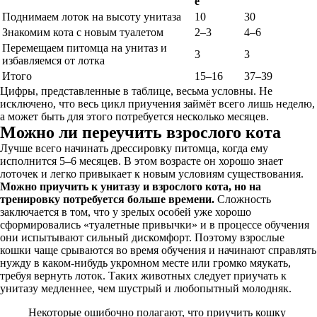
е
Поднимаем лоток на высоту унитаза
10
30
Знакомим кота с новым туалетом
2–3
4–6
Перемещаем питомца на унитаз и
3
3
избавляемся от лотка
Итого
15–16
37–39
Цифры, представленные в таблице, весьма условны. Не
исключено, что весь цикл приучения займёт всего лишь неделю,
а может быть для этого потребуется несколько месяцев.
Можно ли переучить взрослого кота
Лучше всего начинать дрессировку питомца, когда ему
исполнится 5–6 месяцев. В этом возрасте он хорошо знает
лоточек и легко привыкает к новым условиям существования.
Можно приучить к унитазу и взрослого кота, но на
тренировку потребуется больше времени.
Сложность
заключается в том, что у зрелых особей уже хорошо
сформировались «туалетные привычки» и в процессе обучения
они испытывают сильный дискомфорт. Поэтому взрослые
кошки чаще срываются во время обучения и начинают справлять
нужду в каком-нибудь укромном месте или громко мяукать,
требуя вернуть лоток. Таких животных следует приучать к
унитазу медленнее, чем шустрый и любопытный молодняк.
Некоторые ошибочно полагают, что приучить кошку