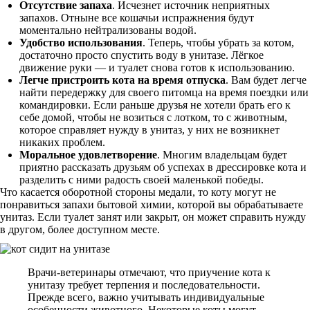
Отсутствие запаха
. Исчезнет источник неприятных
запахов. Отныне все кошачьи испражнения будут
моментально нейтрализованы водой.
Удобство использования
. Теперь, чтобы убрать за котом,
достаточно просто спустить воду в унитазе. Лёгкое
движение руки — и туалет снова готов к использованию.
Легче
пристроить кота на время отпуска
. Вам будет легче
найти передержку для своего питомца на время поездки или
командировки. Если раньше друзья не хотели брать его к
себе домой, чтобы не возиться с лотком, то с животным,
которое справляет нужду в унитаз, у них не возникнет
никаких проблем.
Моральное удовлетворение
. Многим владельцам будет
приятно рассказать друзьям об успехах в дрессировке кота и
разделить с ними радость своей маленькой победы.
Что касается оборотной стороны медали, то коту могут не
понравиться запахи бытовой химии, которой вы обрабатываете
унитаз. Если туалет занят или закрыт, он может справить нужду
в другом, более доступном месте.
Врачи-ветеринары отмечают, что приучение кота к
унитазу требует терпения и последовательности.
Прежде всего, важно учитывать индивидуальные
особенности животного. Некоторые коты могут