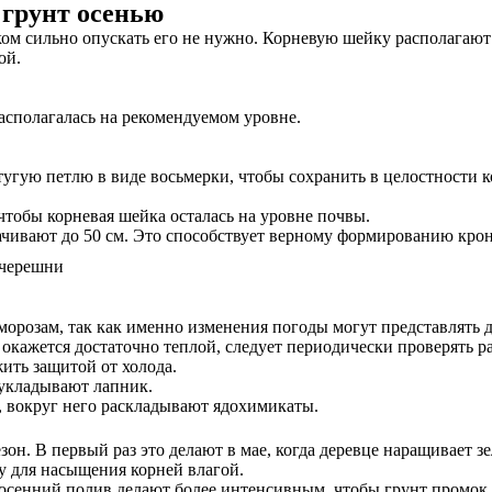
грунт осенью
м сильно опускать его не нужно. Корневую шейку располагают т
ой.
асполагалась на рекомендуемом уровне.
тугую петлю в виде восьмерки, чтобы сохранить в целостности к
чтобы корневая шейка осталась на уровне почвы.
рачивают до 50 см. Это способствует верному формированию кро
розам, так как именно изменения погоды могут представлять дл
окажется достаточно теплой, следует периодически проверять ра
ить защитой от холода.
укладывают лапник.
 вокруг него раскладывают ядохимикаты.
зон. В первый раз это делают в мае, когда деревце наращивает
у для насыщения корней влагой.
осенний полив делают более интенсивным, чтобы грунт промок н