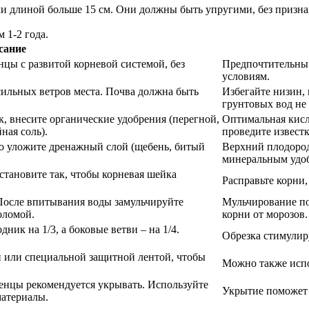
 длиной больше 15 см. Они должны быть упругими, без признак
 1-2 года.
сание
цы с развитой корневой системой, без
Предпочтительны 
условиям.
ильных ветров места. Почва должна быть
Избегайте низин, 
грунтовых вод не
к, внесите органические удобрения (перегной,
Оптимальная кисл
ная соль).
проведите извест
но уложите дренажный слой (щебень, битый
Верхний плодород
минеральным удо
становите так, чтобы корневая шейка
Расправьте корни,
 После впитывания воды замульчируйте
Мульчирование по
оломой.
корни от морозов.
ик на 1/3, а боковые ветви – на 1/4.
Обрезка стимулир
й или специальной защитной лентой, чтобы
Можно также испо
енцы рекомендуется укрывать. Используйте
Укрытие поможет 
материалы.