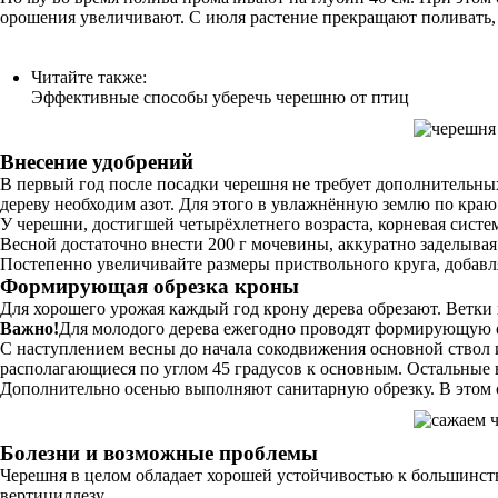
орошения увеличивают. С июля растение прекращают поливать, 
Читайте также:
Эффективные способы уберечь черешню от птиц
Внесение удобрений
В первый год после посадки черешня не требует дополнительны
дереву необходим азот. Для этого в увлажнённую землю по краю
У черешни, достигшей четырёхлетнего возраста, корневая систем
Весной достаточно внести 200 г мочевины, аккуратно заделывая 
Постепенно увеличивайте размеры приствольного круга, добавля
Формирующая обрезка кроны
Для хорошего урожая каждый год крону дерева обрезают. Ветки
Важно!
Для молодого дерева ежегодно проводят формирующую о
С наступлением весны до начала сокодвижения основной ствол и
располагающиеся по углом 45 градусов к основным. Остальные в
Дополнительно осенью выполняют санитарную обрезку. В этом 
Болезни и возможные проблемы
Черешня в целом обладает хорошей устойчивостью к большинств
вертициллезу.