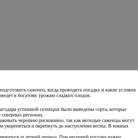
подготовить саженец, когда проводить посадку и какие условия
иведет к богатому урожаю сладких плодов.
благодаря успешной селекции были выведены сорта, которые
 северных регионах.
ысаживать черешню рискованно, так как молодые саженцы могут
цам укорениться и окрепнуть до наступления весны. В южных
рениться за летний период. При весенней посадке важно