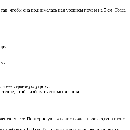
ак, чтобы она поднималась над уровнем почвы на 5 см. Тогда
ору.
ны.
я нее серьезную угрозу:
стение, чтобы избежать его загнивания.
 зеленую массу. Повторно увлажнение почвы производят в июне
а глубину 70-80 см. Если лето стоит сухое, периодичность