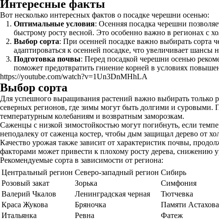
Интересные факты
Вот несколько интересных фактов о посадке черешни осенью:
Оптимальные условия
: Осенняя посадка черешни позволяе
быстрому росту весной. Это особенно важно в регионах с х
Выбор сорта
: При осенней посадке важно выбирать сорта 
адаптироваться к осенней посадке, что увеличивает шансы 
Подготовка почвы
: Перед посадкой черешни осенью рекоме
поможет предотвратить гниение корней в условиях повышен
https://youtube.com/watch?v=1Un3DnMHhLA
Выбор сорта
Для успешного выращивания растений важно выбирать только р
северных регионов, где зимы могут быть долгими и суровыми. П
температурным колебаниям и возвратным заморозкам.
Саженцы с низкой зимостойкостью могут погибнуть, если темпе
неподалеку от саженца костер, чтобы дым защищал дерево от хо
Качество урожая также зависит от характеристик почвы, продол
факторами может привести к плохому росту дерева, снижению у
Рекомендуемые сорта в зависимости от региона:
Центральный регион
Северо-западный регион
Сибирь
Розовый закат
Зорька
Симфония
Валерий Чкалов
Ленинградская черная
Тютчевка
Краса Жукова
Бряночка
Памяти Астахова
Итальянка
Ревна
Фатеж