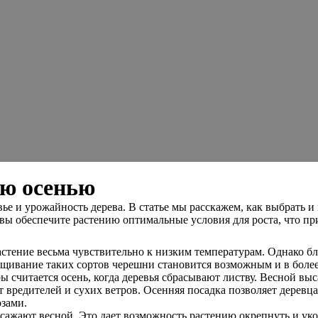
ню осенью
 и урожайность дерева. В статье мы расскажем, как выбрать и 
 вы обеспечите растению оптимальные условия для роста, что пр
растение весьма чувствительно к низким температурам. Однако 
щивание таких сортов черешни становится возможным и в более
ы считается осень, когда деревья сбрасывают листву. Весной в
от вредителей и сухих ветров. Осенняя посадка позволяет дерев
озами.
ажают весной. Это дает возможность растению окрепнуть и уко