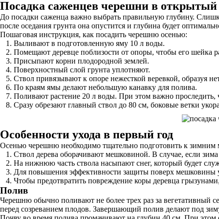
Посадка саженцев черешни в открытый 
До посадки саженца важно выбрать правильную глубину. Слишко
после оседания грунта она опустится и глубина будет оптимальн
Пошаговая инструкция, как посадить черешню осенью:
Выливают в подготовленную яму 10 л воды.
Помещают деревце поблизости от опоры, чтобы его шейка р
Присыпают корни плодородной землей.
Поверхностный слой грунта уплотняют.
Ствол привязывают к опоре нежесткой веревкой, образуя не
По краям ямы делают небольшую канавку для полива.
Поливают растение 20 л воды. При этом важно проследить, 
Сразу обрезают главный ствол до 80 см, боковые ветки уко
Особенности ухода в первый год
Осенью черешню необходимо тщательно подготовить к зимним мо
Ствол дерева оборачивают мешковиной. В случае, если зима 
На нижнюю часть ствола насыпают снег, который будет служ
Для повышения эффективности защиты поверх мешковины 
Чтобы предотвратить повреждение коры деревца грызунами,
Полив
Черешню обычно поливают не более трех раз за вегетативный се
перед созреванием плодов. Завершающий полив делают под зим
Почву во время полива промачивают на глубин 40 см. При этом 