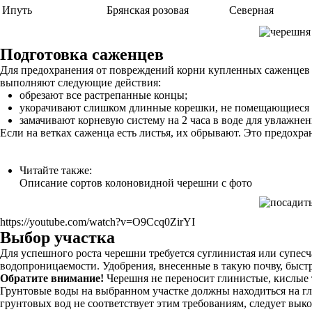
Ипуть
Брянская розовая
Северная
Подготовка саженцев
Для предохранения от повреждений корни купленных саженцев о
выполняют следующие действия:
обрезают все растрепанные концы;
укорачивают слишком длинные корешки, не помещающиеся в 
замачивают корневую систему на 2 часа в воде для увлажнен
Если на ветках саженца есть листья, их обрывают. Это предохра
Читайте также:
Описание сортов колоновидной черешни с фото
https://youtube.com/watch?v=O9Ccq0ZirYI
Выбор участка
Для успешного роста черешни требуется суглинистая или супесч
водопроницаемости. Удобрения, внесенные в такую почву, быс
Обратите внимание!
Черешня не переносит глинистые, кислые
Грунтовые воды на выбранном участке должны находиться на глу
грунтовых вод не соответствует этим требованиям, следует вык