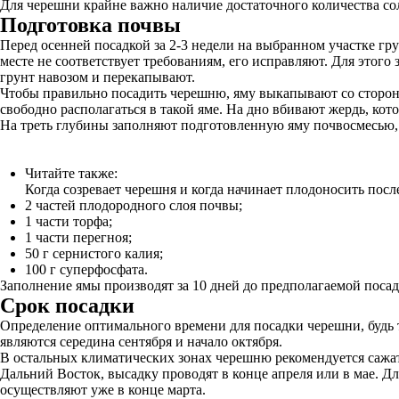
Для черешни крайне важно наличие достаточного количества сол
Подготовка почвы
Перед осенней посадкой за 2-3 недели на выбранном участке г
месте не соответствует требованиям, его исправляют. Для этого
грунт навозом и перекапывают.
Чтобы правильно посадить черешню, яму выкапывают со сторона
свободно располагаться в такой яме. На дно вбивают жердь, кото
На треть глубины заполняют подготовленную яму почвосмесью, 
Читайте также:
Когда созревает черешня и когда начинает плодоносить посл
2 частей плодородного слоя почвы;
1 части торфа;
1 части перегноя;
50 г сернистого калия;
100 г суперфосфата.
Заполнение ямы производят за 10 дней до предполагаемой посад
Срок посадки
Определение оптимального времени для посадки черешни, будь 
являются середина сентября и начало октября.
В остальных климатических зонах черешню рекомендуется сажать
Дальний Восток, высадку проводят в конце апреля или в мае. 
осуществляют уже в конце марта.