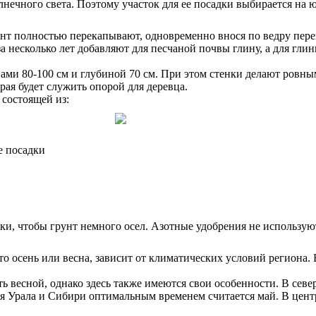
нечного света. Поэтому участок для ее посадки выбирается на ю
рунт полностью перекапывают, одновременно внося по ведру пер
 за несколько лет добавляют для песчаной почвы глину, а для г
ми 80-100 см и глубиной 70 см. При этом стенки делают ровным
рая будет служить опорой для деревца.
состоящей из:
е посадки
ки, чтобы грунт немного осел. Азотные удобрения не использую
то осень или весна, зависит от климатических условий регион
 весной, однако здесь также имеются свои особенности. В севе
Для Урала и Сибири оптимальным временем считается май. В це