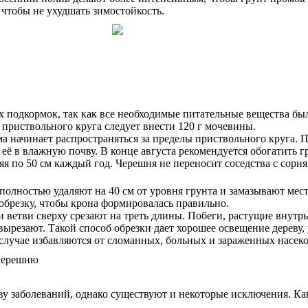
чтобы не ухудшать зимостойкость.
х подкормок, так как все необходимые питательные вещества бы
 приствольного круга следует внести 120 г мочевины.
а начинает распространяться за пределы приствольного круга. П
её в влажную почву. В конце августа рекомендуется обогатить гр
я по 50 см каждый год. Черешня не переносит соседства с сорня
 полностью удаляют на 40 см от уровня грунта и замазывают ме
брезку, чтобы крона формировалась правильно.
 ветви сверху срезают на треть длины. Побеги, растущие внутр
ырезают. Такой способ обрезки дает хорошее освещение дереву,
случае избавляются от сломанных, больных и зараженных насек
у заболеваний, однако существуют и некоторые исключения. Ка