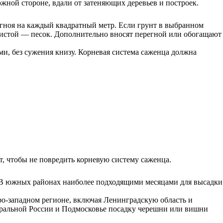
жной стороне, вдали от затеняющих деревьев и построек.
егноя на каждый квадратный метр. Если грунт в выбранном
линистой — песок. Дополнительно вносят перегной или обогащают
и, без сужения книзу. Корневая система саженца должна
т, чтобы не повредить корневую систему саженца.
а. В южных районах наиболее подходящими месяцами для высадки
ро-западном регионе, включая Ленинградскую область и
нтральной России и Подмосковье посадку черешни или вишни