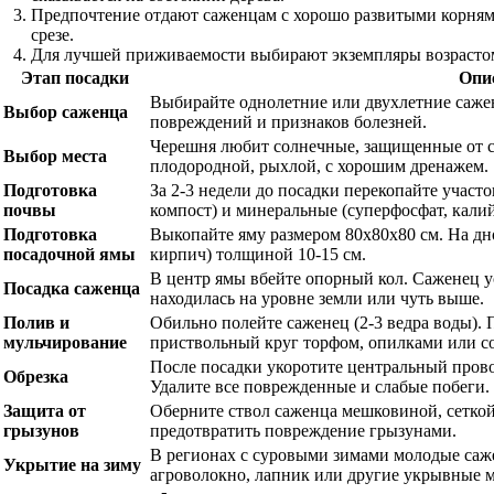
Предпочтение отдают саженцам с хорошо развитыми корнями
срезе.
Для лучшей приживаемости выбирают экземпляры возрастом
Этап посадки
Опи
Выбирайте однолетние или двухлетние сажен
Выбор саженца
повреждений и признаков болезней.
Черешня любит солнечные, защищенные от с
Выбор места
плодородной, рыхлой, с хорошим дренажем.
Подготовка
За 2-3 недели до посадки перекопайте участо
почвы
компост) и минеральные (суперфосфат, калий
Подготовка
Выкопайте яму размером 80х80х80 см. На д
посадочной ямы
кирпич) толщиной 10-15 см.
В центр ямы вбейте опорный кол. Саженец у
Посадка саженца
находилась на уровне земли или чуть выше.
Полив и
Обильно полейте саженец (2-3 ведра воды).
мульчирование
приствольный круг торфом, опилками или с
После посадки укоротите центральный проводн
Обрезка
Удалите все поврежденные и слабые побеги.
Защита от
Оберните ствол саженца мешковиной, сетко
грызунов
предотвратить повреждение грызунами.
В регионах с суровыми зимами молодые саж
Укрытие на зиму
агроволокно, лапник или другие укрывные 