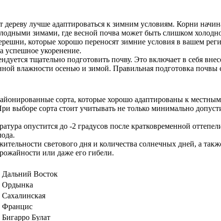
т дереву лучше адаптироваться к зимним условиям. Корни начина
олодными зимами, где весной почва может быть слишком холодно
черешни, которые хорошо переносят зимние условия в вашем реги
на успешное укоренение.
ндуется тщательно подготовить почву. Это включает в себя вне
ной влажности осенью и зимой. Правильная подготовка почвы с
айонированные сорта, которые хорошо адаптированы к местным 
ри выборе сорта стоит учитывать не только минимально допусти
ратура опустится до -2 градусов после кратковременной оттепе
лода.
жительности светового дня и количества солнечных дней, а так
рожайности или даже его гибели.
Дальний Восток
Ордынка
Сахалинская
Францис
Бигарро Булат