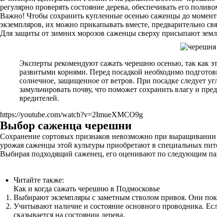
регулярно проверять состояние дерева, обеспечивать его поливо
Важно! Чтобы сохранить купленные осенью саженцы до момента п
экземпляров, их можно прикапывать вместе, предварительно свя
Для защиты от зимних морозов саженцы сверху присыпают земле
Эксперты рекомендуют сажать черешню осенью, так как эт
развитыми корнями. Перед посадкой необходимо подготов
солнечное, защищенное от ветров. При посадке следует уг
замульчировать почву, что поможет сохранить влагу и пре
вредителей.
https://youtube.com/watch?v=2ImueXMCO9g
Выбор саженца черешни
Сохранение сортовых признаков невозможно при выращивании эт
урожая саженцы этой культуры приобретают в специальных пи
Выбирая подходящий саженец, его оценивают по следующим па
Читайте также:
Как и когда сажать черешню в Подмосковье
Выбирают экземпляры с заметным стволом привоя. Они пок
Учитывают наличие и состояние основного проводника. Если 
сказывается на состоянии дерева.