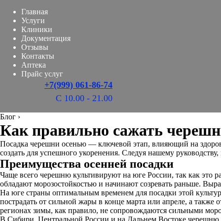
Главная
Услуги
Клиники
Документация
Отзывы
Контакты
Аптека
Прайс услуг
+7(999) 061-86-74
С 10.00 - 21.00
Блог
›
Как правильно сажать череш
Посадка черешни осенью — ключевой этап, влияющий на здоровье
создать для успешного укоренения. Следуя нашему руководству,
Преимущества осенней посадки
Чаще всего черешню культивируют на юге России, так как это 
обладают морозостойкостью и начинают созревать раньше. Выра
На юге страны оптимальным временем для посадки этой культур
пострадать от сильной жары в конце марта или апреле, а также 
регионах зимы, как правило, не сопровождаются сильными мор
В Сибири, Центральной России и на Дальнем Востоке черешню с