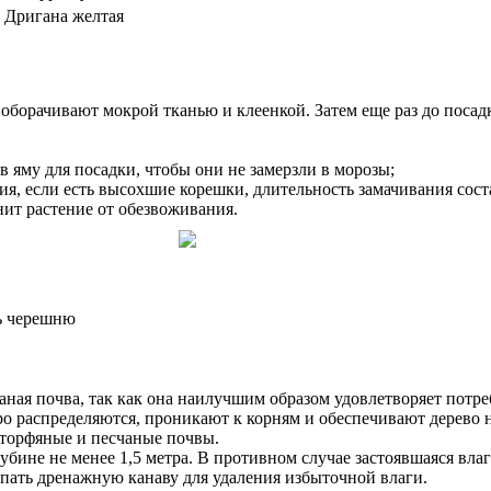
Дригана желтая
борачивают мокрой тканью и клеенкой. Затем еще раз до посад
яму для посадки, чтобы они не замерзли в морозы;
ия, если есть высохшие корешки, длительность замачивания соста
нит растение от обезвоживания.
аная почва, так как она наилучшим образом удовлетворяет потр
тро распределяются, проникают к корням и обеспечивают дерев
 торфяные и песчаные почвы.
бине не менее 1,5 метра. В противном случае застоявшаяся влаг
опать дренажную канаву для удаления избыточной влаги.