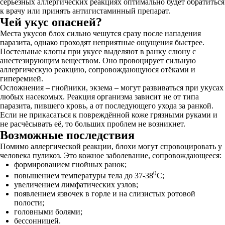
серьёзных аллергических реакциях оптимально будет обратиться
к врачу или принять антигистаминный препарат.
Чей укус опасней?
Места укусов блох сильно чешутся сразу после нападения
паразита, однако проходят неприятные ощущения быстрее.
Постельные клопы при укусе выделяют в ранку слюну с
анестезирующим веществом. Оно провоцирует сильную
аллергическую реакцию, сопровождающуюся отёками и
гиперемией.
Осложнения – гнойники, экзема – могут развиваться при укусах
любых насекомых. Реакция организма зависит не от типа
паразита, пившего кровь, а от последующего ухода за ранкой.
Если не прикасаться к повреждённой коже грязными руками и
не расчёсывать её, то больших проблем не возникнет.
Возможные последствия
Помимо аллергической реакции, блохи могут спровоцировать у
человека пуликоз. Это кожное заболевание, сопровождающееся:
формированием гнойных ранок;
0
повышением температуры тела до 37-38
С;
увеличением лимфатических узлов;
появлением язвочек в горле и на слизистых ротовой
полости;
головными болями;
бессонницей.