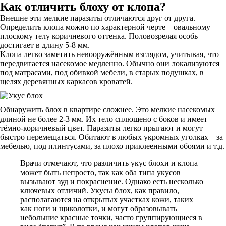
Как отличить блоху от клопа?
Внешне эти мелкие паразиты отличаются друг от друга.
Определить клопа можно по характерной черте – овальному
плоскому телу коричневого оттенка. Половозрелая особь
достигает в длину 5-8 мм.
Клопа легко заметить невооружённым взглядом, учитывая, что
передвигается насекомое медленно. Обычно они локализуются
под матрасами, под обивкой мебели, в старых подушках, в
щелях деревянных каркасов кроватей.
Обнаружить блох в квартире сложнее. Это мелкие насекомых
длиной не более 2-3 мм. Их тело сплющено с боков и имеет
тёмно-коричневый цвет. Паразиты легко прыгают и могут
быстро перемещаться. Обитают в любых укромных уголках – за
мебелью, под плинтусами, за плохо приклеенными обоями и т.д.
Врачи отмечают, что различить укус блохи и клопа
может быть непросто, так как оба типа укусов
вызывают зуд и покраснение. Однако есть несколько
ключевых отличий. Укусы блох, как правило,
располагаются на открытых участках кожи, таких
как ноги и щиколотки, и могут образовывать
небольшие красные точки, часто группирующиеся в