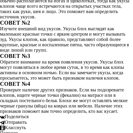
обычно располагаются на ногах и щиколотках, тогда как укусы
клопов чаще всего встречаются на открытых участках тела,
таких как руки, шея и лицо. Это поможет вам определить
источник укусов.
СОВЕТ №2
Изучите внешний вид укусов. Укусы блох выглядят как
маленькие красные точки с ярким центром и могут вызывать
зуд. Укусы клопов, как правило, представляют собой более
крупные, красные и воспаленные пятна, часто образующиеся в
виде линий или групп.
СОВЕТ №3
Обратите внимание на время появления укусов. Укусы блох
могут появляться в любое время суток, в то время как клопы
активны в основном ночью. Если вы замечаете укусы, когда
просыпаетесь, это может быть признаком наличия клопов.
СОВЕТ №4
Проверьте наличие других признаков. Если вы подозреваете
клопов, ищите черные точки (фекалии) на матрасе или в
складках постельного белья. Блохи же могут оставлять мелкие
черные гранулы (яйца) на коврах или мебели. Наличие этих
признаков поможет вам точно определить, кто вас кусает.
Поделиться
Отправить
Класснуть
Похожее