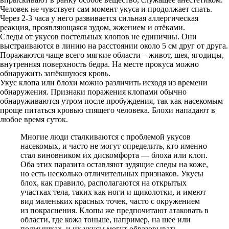
Человек не чувствует сам момент укуса и продолжает спать.
Через 2-3 часа у него развивается сильная аллергическая
реакция, проявляющаяся зудом, жжением и отёками.
Следы от укусов постельных клопов не единичны. Они
выстраиваются в линию на расстоянии около 5 см друг от друга.
Поражаются чаще всего мягкие области – живот, шея, ягодицы,
внутренняя поверхность бедра. На месте прокуса можно
обнаружить запёкшуюся кровь.
Укус клопа или блохи можно различить исходя из времени
обнаружения. Признаки поражения клопами обычно
обнаруживаются утром после пробуждения, так как насекомым
проще питаться кровью спящего человека. Блохи нападают в
любое время суток.
Многие люди сталкиваются с проблемой укусов
насекомых, и часто не могут определить, кто именно
стал виновником их дискомфорта — блоха или клоп.
Оба этих паразита оставляют зудящие следы на коже,
но есть несколько отличительных признаков. Укусы
блох, как правило, располагаются на открытых
участках тела, таких как ноги и щиколотки, и имеют
вид маленьких красных точек, часто с окружением
из покраснения. Клопы же предпочитают атаковать в
области, где кожа тоньше, например, на шее или
подмышках, и их укусы могут образовывать