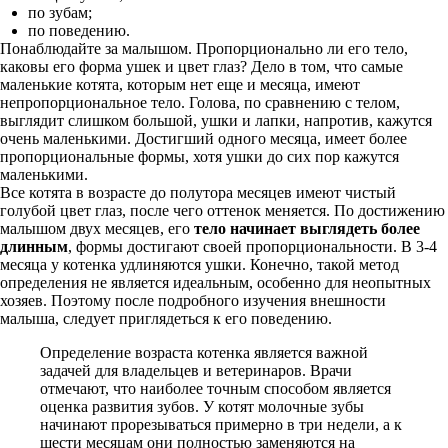
по зубам;
по поведению.
Понаблюдайте за малышом. Пропорционально ли его тело,
каковы его форма ушек и цвет глаз? Дело в том, что самые
маленькие котята, которым нет еще и месяца, имеют
непропорциональное тело. Голова, по сравнению с телом,
выглядит слишком большой, ушки и лапки, напротив, кажутся
очень маленькими. Достигший одного месяца, имеет более
пропорциональные формы, хотя ушки до сих пор кажутся
маленькими.
Все котята в возрасте до полутора месяцев имеют чистый
голубой цвет глаз, после чего оттенок меняется. По достижению
малышом двух месяцев, его
тело начинает выглядеть более
длинным
, формы достигают своей пропорциональности. В 3-4
месяца у котенка удлиняются ушки. Конечно, такой метод
определения не является идеальным, особенно для неопытных
хозяев. Поэтому после подробного изучения внешности
малыша, следует приглядеться к его поведению.
Определение возраста котенка является важной
задачей для владельцев и ветеринаров. Врачи
отмечают, что наиболее точным способом является
оценка развития зубов. У котят молочные зубы
начинают прорезываться примерно в три недели, а к
шести месяцам они полностью заменяются на