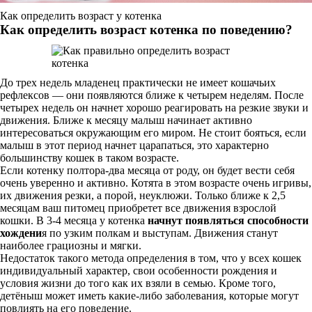
Как определить возраст у котенка
Как определить возраст котенка по поведению?
До трех недель младенец практически не имеет кошачьих
рефлексов — они появляются ближе к четырем неделям. После
четырех недель он начнет хорошо реагировать на резкие звуки и
движения. Ближе к месяцу малыш начинает активно
интересоваться окружающим его миром. Не стоит бояться, если
малыш в этот период начнет царапаться, это характерно
большинству кошек в таком возрасте.
Если котенку полтора-два месяца от роду, он будет вести себя
очень уверенно и активно. Котята в этом возрасте очень игривы,
их движения резки, а порой, неуклюжи. Только ближе к 2,5
месяцам ваш питомец приобретет все движения взрослой
кошки. В 3-4 месяца у котенка
начнут появляться способности
хождени
я по узким полкам и выступам. Движения станут
наиболее грациозны и мягки.
Недостаток такого метода определения в том, что у всех кошек
индивидуальный характер, свои особенности рождения и
условия жизни до того как их взяли в семью. Кроме того,
детёныш может иметь какие-либо заболевания, которые могут
повлиять на его поведение.