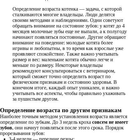
Определение возраста котенка — задача, с которой
сталкиваются многие владельцы. Люди делятся
своими методами и наблюдениями. Одни советуют
обращать внимание на состояние зубов: у котят до 4
месяцев молочные зубы еще не выпали, а к полугоду
начинают появляться постоянные. Другие обращают
внимание на поведение: молодые котята более
игривы и любопытны, в то время как взрослые уже
проявляют спокойствие. Также важно учитывать
размер и вес: маленькие котята обычно легче и
меньше по размеру. Некоторые владельцы
рекомендуют консультироваться с ветеринаром,
который сможет точно определить возраст по
физическим признакам и состоянию здоровья. В
конечном итоге, каждый опыт уникален, и важно
учитывать все аспекты, чтобы правильно ухаживать
за пушистым другом.
Определение возраста по другим признакам
Наиболее точным методом установления возраста является
определение по зубкам. До 3 недель кроха
совсем не имеет
зубов
, они начнут появляться после этого срока. Порядок
прорезывания зубов:
3-4 недели — передние резцы;