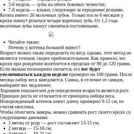
5-6 недель — зубы на обеих боковых челюстях;
7-8 недель — клыки, следующие за передними резцами.
Котята имеют 26 молочных зубов. Только после 6 месяцев у
крохи начнут резаться четыре коренных зуба. От 1,2 года
молочные зубы начнут сменяться постоянными.
Читайте также:
Почему у котенка большой живот?
Возраст можно также определить по весу, однако, этот метод не
является точным, скорее приблизительным. Как правило, вес
крохи при рождении колеблется в пределах от 90 до 120 грамм.
Если малыш полноценно питается, его
вес будет
увеличиваться каждую неделю
примерно на 100 грамм. После
месяца набор веса замедляется. Самки, в отличие от самцов,
набирают вес медленнее.
Хорошим показателем для определения возраста является рост.
Принцип роста не отличается от принципа набора веса.
Новорожденный котенок имеет длину примерно 9-12 см, не
считая хвостика.
Чтобы облегчить замеры, можно сравнить рост своего крохи со
следующими данными:
1 месяц от роду — рост составляет 13-15 см;
2 месяца — 15-18 см;
3 месяца — 19-21 см;