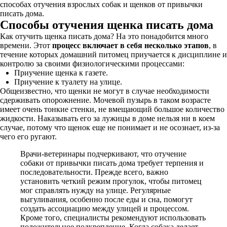
способах отучения взрослых собак и щенков от привычки
писать дома.
Способы отучения щенка писать дома
Как отучить щенка писать дома? На это понадобится много
времени. Этот
процесс включает в себя несколько этапов
, в
течение которых домашний питомец приучается к дисциплине и
контролю за своими физиологическими процессами:
Приучение щенка к газете.
Приучение к туалету на улице.
Общеизвестно, что щенки не могут в случае необходимости
сдерживать опорожнение. Мочевой пузырь в таком возрасте
имеет очень тонкие стенки, не вмещающий большое количество
жидкости. Наказывать его за лужицы в доме нельзя ни в коем
случае, потому что щенок еще не понимает и не осознает, из-за
чего его ругают.
Врачи-ветеринары подчеркивают, что отучение
собаки от привычки писать дома требует терпения и
последовательности. Прежде всего, важно
установить четкий режим прогулок, чтобы питомец
мог справлять нужду на улице. Регулярные
выгуливания, особенно после еды и сна, помогут
создать ассоциацию между улицей и процессом.
Кроме того, специалисты рекомендуют использовать
положительное подкрепление. Когда собака делает