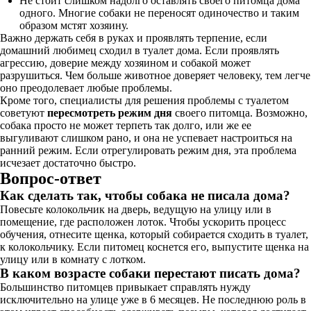
Не стоит слишком надолго оставлять своего питомца дома
одного. Многие собаки не переносят одиночество и таким
образом мстят хозяину.
Важно держать себя в руках и проявлять терпение, если
домашний любимец сходил в туалет дома. Если проявлять
агрессию, доверие между хозяином и собакой может
разрушиться. Чем больше животное доверяет человеку, тем легче
оно преодолевает любые проблемы.
Кроме того, специалисты для решения проблемы с туалетом
советуют
пересмотреть режим дня
своего питомца. Возможно,
собака просто не может терпеть так долго, или же ее
выгуливают слишком рано, и она не успевает настроиться на
ранний режим. Если отрегулировать режим дня, эта проблема
исчезает достаточно быстро.
Вопрос-ответ
Как сделать так, чтобы собака не писала дома?
Повесьте колокольчик на дверь, ведущую на улицу или в
помещение, где расположен лоток. Чтобы ускорить процесс
обучения, отнесите щенка, который собирается сходить в туалет,
к колокольчику. Если питомец коснется его, выпустите щенка на
улицу или в комнату с лотком.
В каком возрасте собаки перестают писать дома?
Большинство питомцев привыкает справлять нужду
исключительно на улице уже в 6 месяцев. Не последнюю роль в