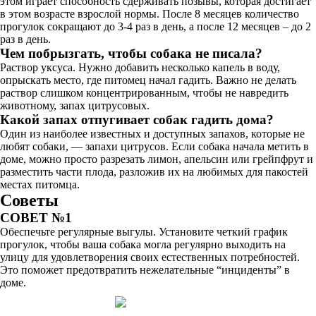
этом играет способность сдерживать позывы, которая достигает
в этом возрасте взрослой нормы. После 8 месяцев количество
прогулок сокращают до 3-4 раз в день, а после 12 месяцев – до 2
раз в день.
Чем побрызгать, чтобы собака не писала?
Раствор уксуса. Нужно добавить несколько капель в воду,
опрыскать место, где питомец начал гадить. Важно не делать
раствор слишком концентрированным, чтобы не навредить
животному, запах цитрусовых.
Какой запах отпугивает собак гадить дома?
Один из наиболее известных и доступных запахов, которые не
любят собаки, — запахи цитрусов. Если собака начала метить в
доме, можно просто разрезать лимон, апельсин или грейпфрут и
разместить части плода, разложив их на любимых для пакостей
местах питомца.
Советы
СОВЕТ №1
Обеспечьте регулярные выгулы. Установите четкий график
прогулок, чтобы ваша собака могла регулярно выходить на
улицу для удовлетворения своих естественных потребностей.
Это поможет предотвратить нежелательные “инциденты” в
доме.