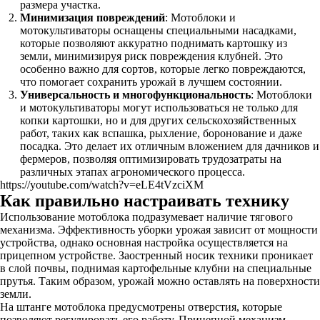
размера участка.
Минимизация повреждений
: Мотоблоки и
мотокультиваторы оснащены специальными насадками,
которые позволяют аккуратно поднимать картошку из
земли, минимизируя риск повреждения клубней. Это
особенно важно для сортов, которые легко повреждаются,
что помогает сохранить урожай в лучшем состоянии.
Универсальность и многофункциональность
: Мотоблоки
и мотокультиваторы могут использоваться не только для
копки картошки, но и для других сельскохозяйственных
работ, таких как вспашка, рыхление, боронование и даже
посадка. Это делает их отличным вложением для дачников и
фермеров, позволяя оптимизировать трудозатраты на
различных этапах агрономического процесса.
https://youtube.com/watch?v=eLE4tVzciXM
Как правильно настраивать технику
Использование мотоблока подразумевает наличие тягового
механизма. Эффективность уборки урожая зависит от мощности
устройства, однако основная настройка осуществляется на
прицепном устройстве. Заостренный носик техники проникает
в слой почвы, поднимая картофельные клубни на специальные
прутья. Таким образом, урожай можно оставлять на поверхности
земли.
На штанге мотоблока предусмотрены отверстия, которые
позволяют регулировать его работу. Прицепной механизм