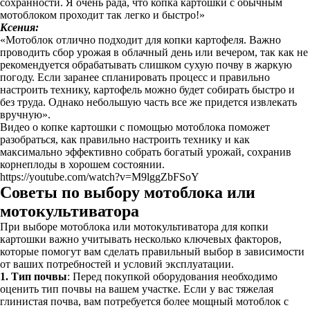
сохранности. Я очень рада, что копка картошки с обычным
мотоблоком проходит так легко и быстро!»
Ксения:
«Мотоблок отлично подходит для копки картофеля. Важно
проводить сбор урожая в облачный день или вечером, так как не
рекомендуется обрабатывать слишком сухую почву в жаркую
погоду. Если заранее спланировать процесс и правильно
настроить технику, картофель можно будет собирать быстро и
без труда. Однако небольшую часть все же придется извлекать
вручную».
Видео о копке картошки с помощью мотоблока поможет
разобраться, как правильно настроить технику и как
максимально эффективно собрать богатый урожай, сохранив
корнеплоды в хорошем состоянии.
https://youtube.com/watch?v=M9lggZbFSoY
Советы по выбору мотоблока или
мотокультиватора
При выборе мотоблока или мотокультиватора для копки
картошки важно учитывать несколько ключевых факторов,
которые помогут вам сделать правильный выбор в зависимости
от ваших потребностей и условий эксплуатации.
1. Тип почвы
: Перед покупкой оборудования необходимо
оценить тип почвы на вашем участке. Если у вас тяжелая
глинистая почва, вам потребуется более мощный мотоблок с