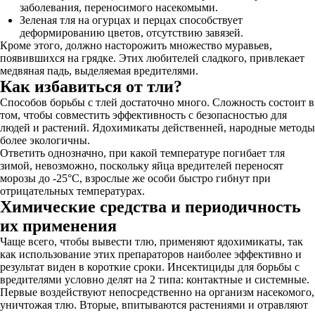
заболевания, переносимого насекомыми.
Зеленая тля на огурцах и перцах способствует
деформированию цветов, отсутствию завязей.
Кроме этого, должно насторожить множество муравьев,
появившихся на грядке. Этих любителей сладкого, привлекает
медвяная падь, выделяемая вредителями.
Как избавиться от тли?
Способов борьбы с тлей достаточно много. Сложность состоит в
том, чтобы совместить эффективность с безопасностью для
людей и растений. Ядохимикаты действенней, народные методы
более экологичны.
Ответить однозначно, при какой температуре погибает тля
зимой, невозможно, поскольку яйца вредителей переносят
морозы до -25°C, взрослые же особи быстро гибнут при
отрицательных температурах.
Химические средства и периодичность
их применения
Чаще всего, чтобы вывести тлю, применяют ядохимикаты, так
как использование этих препараторов наиболее эффективно и
результат виден в короткие сроки. Инсектициды для борьбы с
вредителями условно делят на 2 типа: контактные и системные.
Первые воздействуют непосредственно на организм насекомого,
уничтожая тлю. Вторые, впитываются растениями и отравляют