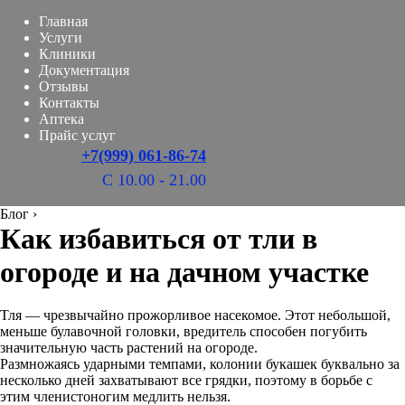
Главная
Услуги
Клиники
Документация
Отзывы
Контакты
Аптека
Прайс услуг
+7(999) 061-86-74
С 10.00 - 21.00
Блог
›
Как избавиться от тли в
огороде и на дачном участке
Тля — чрезвычайно прожорливое насекомое. Этот небольшой,
меньше булавочной головки, вредитель способен погубить
значительную часть растений на огороде.
Размножаясь ударными темпами, колонии букашек буквально за
несколько дней захватывают все грядки, поэтому в борьбе с
этим членистоногим медлить нельзя.