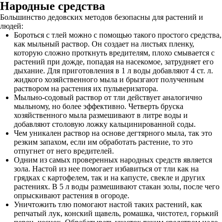
Народные средства
Большинство дедовских методов безопасны для растений и
людей:
Бороться с тлей можно с помощью такого простого средства,
как мыльный раствор. Он создает на листьях пленку,
которую сложно проткнуть вредителям, плохо смывается с
растений при дожде, попадая на насекомое, затрудняет его
дыхание. Для приготовления в 1 л воды добавляют 4 ст. л.
жидкого хозяйственного мыла и брызгают полученным
раствором на растения их пульверизатора.
Мыльно-содовый раствор от тли действует аналогично
мыльному, но более эффективно. Четверть бруска
хозяйственного мыла размешивают в литре воды и
добавляют столовую ложку кальцинированной соды.
Чем уникален раствор на основе дегтярного мыла, так это
резким запахом, если им обработать растение, то это
отпугнет от него вредителей.
Одним из самых проверенных народных средств является
зола. Настой из нее помогает избавиться от тли как на
грядках с картофелем, так и на капусте, свекле и других
растениях. В 5 л воды размешивают стакан золы, после чего
опрыскивают растения в огороде.
Уничтожить тлю помогают настой таких растений, как
репчатый лук, конский щавель, ромашка, чистотел, горький