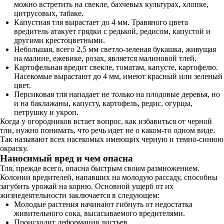
можно встретить на свекле, бахчевых культурах, хлопке,
цитрусовых, табаке.
Капустная тля вырастает до 4 мм. Травяного цвета
вредитель атакует грядки с редькой, редисом, капустой и
другими крестоцветными.
Небольшая, всего 2,5 мм светло-зеленая букашка, живущая
на малине, ежевике, розах, является малиновой тлей.
Картофельная вредит свекле, томатам, капусте, картофелю.
Насекомые вырастают до 4 мм, имеют красный или зеленый
цвет.
Персиковая тля нападает не только на плодовые деревья, но
и на баклажаны, капусту, картофель, редис, огурцы,
петрушку и укроп.
Когда у огородников встает вопрос, как избавиться от черной
тли, нужно понимать, что речь идет не о каком-то одном виде.
Так называют всех насекомых имеющих черную и темно-синюю
окраску.
Наносимый вред и чем опасна
Тля, прежде всего, опасна быстрым своим размножением.
Колонии вредителей, напавших на молодую рассаду, способны
загубить урожай на корню. Основной ущерб от их
жизнедеятельности заключается в следующем:
Молодые растения начинают гибнуть от недостатка
живительного сока, высасываемого вредителями.
Происходит деформация листьев.