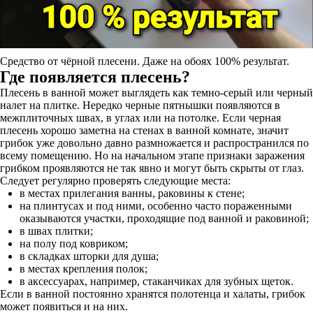
Средство от чёрной плесени. Даже на обоях 100% результат.
Где появляется плесень?
Плесень в ванной может выглядеть как темно-серый или черный
налет на плитке. Нередко черные пятнышки появляются в
межплиточных швах, в углах или на потолке. Если черная
плесень хорошо заметна на стенах в ванной комнате, значит
грибок уже довольно давно размножается и распространился по
всему помещению. Но на начальном этапе признаки заражения
грибком проявляются не так явно и могут быть скрыты от глаз.
Следует регулярно проверять следующие места:
в местах прилегания ванны, раковины к стене;
на плинтусах и под ними, особенно часто пораженными
оказываются участки, проходящие под ванной и раковиной;
в швах плитки;
на полу под ковриком;
в складках шторки для душа;
в местах крепления полок;
в аксессуарах, например, стаканчиках для зубных щеток.
Если в ванной постоянно хранятся полотенца и халаты, грибок
может появиться и на них.