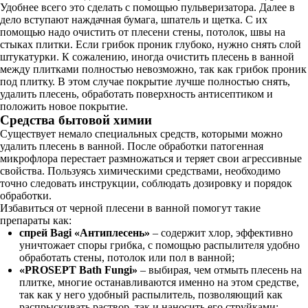
Удобнее всего это сделать с помощью пульверизатора. Далее в
дело вступают наждачная бумага, шпатель и щетка. С их
помощью надо очистить от плесени стены, потолок, швы на
стыках плитки. Если грибок проник глубоко, нужно снять слой
штукатурки. К сожалению, иногда очистить плесень в ванной
между плитками полностью невозможно, так как грибок проник
под плитку. В этом случае покрытие лучше полностью снять,
удалить плесень, обработать поверхность антисептиком и
положить новое покрытие.
Средства бытовой химии
Существует немало специальных средств, которыми можно
удалить плесень в ванной. После обработки патогенная
микрофлора перестает размножаться и теряет свои агрессивные
свойства. Пользуясь химическими средствами, необходимо
точно следовать инструкции, соблюдать дозировку и порядок
обработки.
Избавиться от черной плесени в ванной помогут такие
препараты как:
спрей Bagi «Антиплесень»
– содержит хлор, эффективно
уничтожает споры грибка, с помощью распылителя удобно
обработать стены, потолок или пол в ванной;
«PROSEPT Bath Fungi»
– выбирая, чем отмыть плесень на
плитке, многие останавливаются именно на этом средстве,
так как у него удобный распылитель, позволяющий как
распрыскивать раствор, так и наносить его струйками;