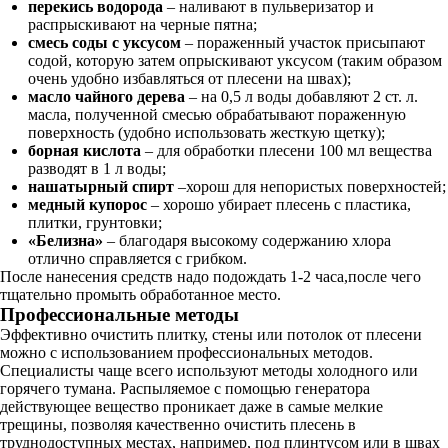
перекись водорода
– наливают в пульверизатор и
распрыскивают на черные пятна;
смесь соды с уксусом
– пораженный участок присыпают
содой, которую затем опрыскивают уксусом (таким образом
очень удобно избавляться от плесени на швах);
масло чайного дерева
– на 0,5 л воды добавляют 2 ст. л.
масла, полученной смесью обрабатывают пораженную
поверхность (удобно использовать жесткую щетку);
борная кислота
– для обработки плесени 100 мл вещества
разводят в 1 л воды;
нашатырный спирт
–хорош для непористых поверхностей;
медный купорос
– хорошо убирает плесень с пластика,
плитки, грунтовки;
«Белизна»
– благодаря высокому содержанию хлора
отлично справляется с грибком.
После нанесения средств надо подождать 1-2 часа,после чего
тщательно промыть обработанное место.
Профессиональные методы
Эффективно очистить плитку, стены или потолок от плесени
можно с использованием профессиональных методов.
Специалисты чаще всего используют методы холодного или
горячего тумана. Распыляемое с помощью генератора
действующее вещество проникает даже в самые мелкие
трещины, позволяя качественно очистить плесень в
труднодоступных местах, например, под плинтусом или в швах